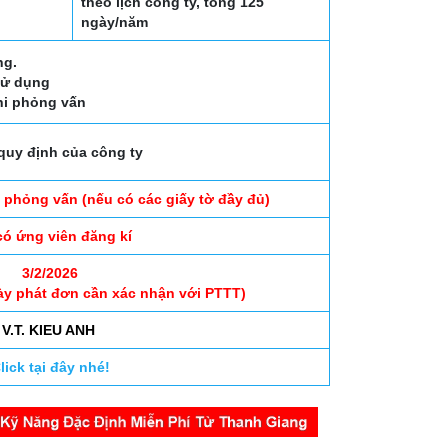
theo lịch công ty, tổng 125
ngày/năm
ng.
 sử dụng
khi phỏng vấn
quy định của công ty
 phỏng vấn (nếu có các giấy tờ đầy đủ)
có ứng viên đăng kí
3/2/2026
ày phát đơn cần xác nhận với PTTT)
V.T. KIEU ANH
lick tại đây nhé!