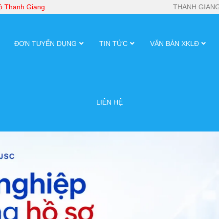
bộ Thanh Giang
THANH GIANG
ĐƠN TUYỂN DỤNG
TIN TỨC
VĂN BẢN XKLĐ
LIÊN HỆ