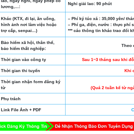
lao, ngày nghỉ, ngày phép có
Nghỉ giải lao: 90 phút
lương,…:
Khác (KTX, đi lại, ăn uống,
– Phí ký túc xá : 35,000 yên/ thá
hình ảnh nơi làm việc hoặc
– Phí ga, điện, nước : thực phí
trợ cấp, senpai…)
*** các thông tin khác trao đổi 
Bảo hiểm xã hội, thân thể,
Theo 
bảo hiểm thất nghiệp:
Thời gian vào công ty
Sau 1~3 tháng sau khi đỗ
Thời gian thi tuyển
Khi 
Thời gian nhận form đăng ký
từ
(Quá 2 tuần kể từ ng
Phụ trách
Link File Ảnh + PDF
C