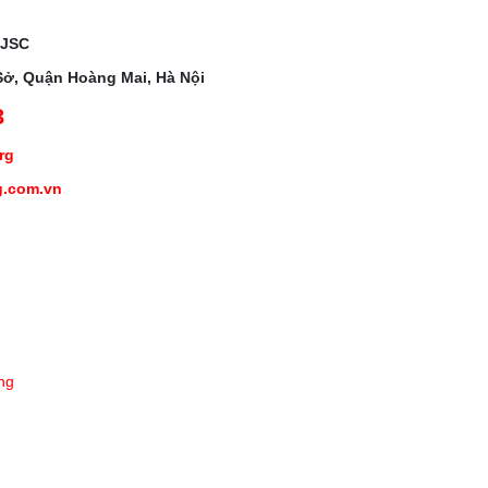
 JSC
Sở, Quận Hoàng Mai, Hà Nội
3
org
g.com.vn
ng