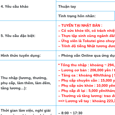
4. Yêu cầu khác
Thuận tay
Tình trạng hôn nhân:
– TUYỂN TẠI NHẬT BẢN :
– Có sức khỏe tốt, có trách nhi
5. Yêu cầu đặc biệt:
– Thực tập sinh cùng ngành đã/c
– Ứng viên là Tokutei gino chuy
– Trình độ tiếng Nhật tương đươ
Hình thức tuyển dụng:
– Phỏng vấn Online qua ứng d
* Tổng thu nhập : khoảng ~ 294
– Lương cơ bản : 206,000 yên /
– Tăng ca : khoảng 40h/tháng ( 5
Thu nhập (lương, thưởng,
– Phụ cấp chuyên cần : 15,000 y
phụ cấp, làm thêm, làm đêm,
– Phụ cấp sức khỏe : 10,000 yên
tăng lương…):
– Phụ cấp đi lại : 5,000 yên/thá
– Thưởng và tăng lương: trao đ
==> Lương về tay : khoảng 223,
Thời gian làm việc, nghỉ giải
– 8:00 ~ 17:30