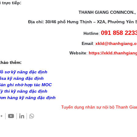
 trực tiếp:
THANH GIANG CONINCON.,
Địa chỉ: 30/46 phố Hưng Thịnh – X2A, Phường Yên 
091 858 223
Hotline
:
Email
:
xkld@thanhgiang.
Website
:
https://xkld.thanhgian
hảo thêm:
ồ sơ kỹ năng đặc định
isa kỹ năng đặc định
ản ghi nhớ hợp tác MOC
ỳ thi kỹ năng đặc định
ơn hàng kỹ năng đặc định
Tuyển dụng nhân sự nội bộ Thanh Gia