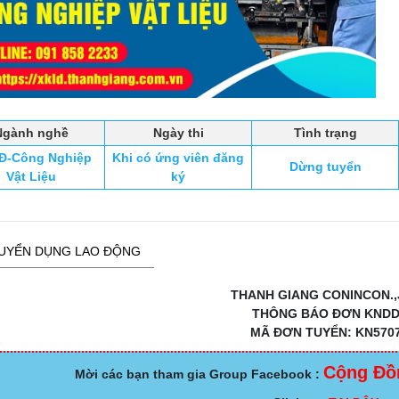
Ngành nghề
Ngày thi
Tình trạng
Đ-Công Nghiệp
Khi có ứng viên đăng
Dừng tuyển
Vật Liệu
ký
UYỂN DỤNG LAO ĐỘNG
THANH GIANG CONINCON.,
THÔNG BÁO ĐƠN KND
MÃ ĐƠN TUYỂN: KN570
Cộng Đồ
Mời các bạn tham gia Group Facebook :