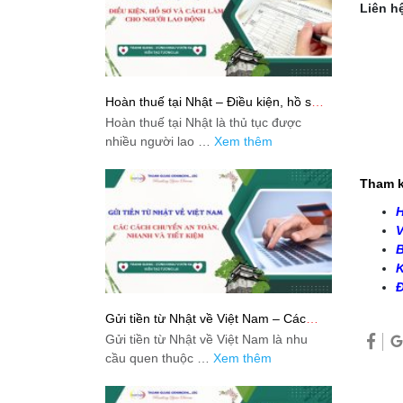
Liên hệ
Hoàn thuế tại Nhật – Điều kiện, hồ sơ
và cách làm cho người lao động
Hoàn thuế tại Nhật là thủ tục được
nhiều người lao …
Xem thêm
Tham k
H
V
B
K
Đ
Gửi tiền từ Nhật về Việt Nam – Các
cách chuyển an toàn, nhanh và tiết
Gửi tiền từ Nhật về Việt Nam là nhu
kiệm
cầu quen thuộc …
Xem thêm