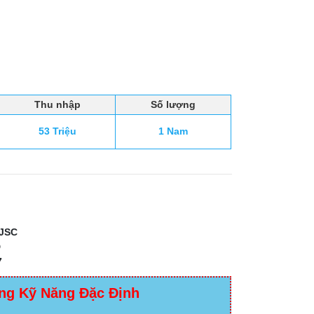
Thu nhập
Số lượng
53 Triệu
1 Nam
JSC
D
7
ng Kỹ Năng Đặc Định