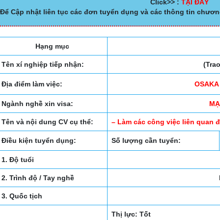
Click>> :
TẠI ĐÂY
Để Cập nhật liên tục các đơn tuyển dụng và các thông tin chươn
Hạng mục
Tên xí nghiệp tiếp nhận:
(Tra
Địa điểm làm việc:
OSAKA 
Ngành nghề xin visa:
MẠ
Tên và nội dung CV cụ thể:
– Làm các công việc liên quan đ
Điều kiện tuyển dụng:
Số lượng cần tuyển:
1. Độ tuổi
2. Trình độ / Tay nghề
3. Quốc tịch
Thị lực: Tốt