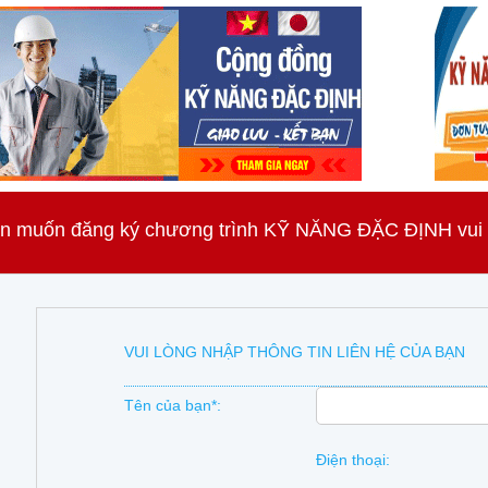
n muốn đăng ký chương trình KỸ NĂNG ĐẶC ĐỊNH vui lò
VUI LÒNG NHẬP THÔNG TIN LIÊN HỆ CỦA BẠN
Tên của bạn*:
Điện thoại: