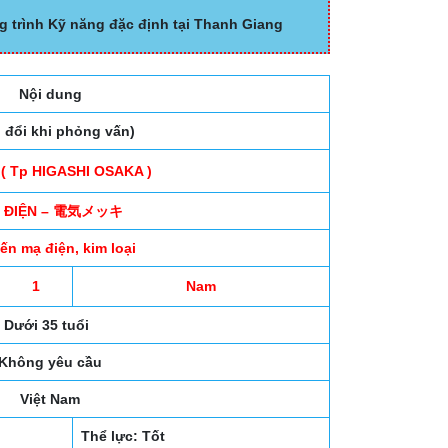
g trình Kỹ năng đặc định tại Thanh Giang
Nội dung
o đổi khi phỏng vấn)
( Tp HIGASHI OSAKA )
 ĐIỆN – 電気メッキ
ến mạ điện, kim loại
1
Nam
Dưới 35 tuổi
Không yêu cầu
Việt Nam
Thể lực: Tốt