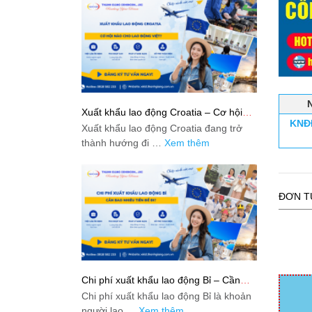
Xuất khẩu lao động Croatia – Cơ hội
KNĐ
nào cho lao động Việt?
Xuất khẩu lao động Croatia đang trở
thành hướng đi …
Xem thêm
ĐƠN T
Chi phí xuất khẩu lao động Bỉ – Cần
bao nhiêu tiền để đi?
Chi phí xuất khẩu lao động Bỉ là khoản
người lao …
Xem thêm