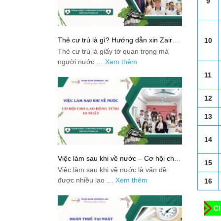
9
Thẻ cư trú là gì? Hướng dẫn xin Zairyu
10
Card tại Nhật chi tiết nhất
Thẻ cư trú là giấy tờ quan trọng mà
người nước …
Xem thêm
11
12
13
14
Việc làm sau khi về nước – Cơ hội cho
15
lao động từng đi Nhật
Việc làm sau khi về nước là vấn đề
được nhiều lao …
Xem thêm
16