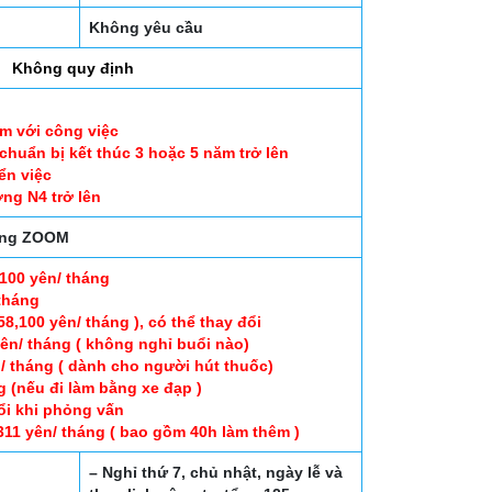
Không yêu cầu
Không quy định
ệm với công việc
huẩn bị kết thúc 3 hoặc 5 năm trở lên
ển việc
ng N4 trở lên
ụng ZOOM
,100 yên/ tháng
 tháng
8,100 yên/ tháng ), có thể thay đổi
ên/ tháng ( không nghỉ buổi nào)
/ tháng ( dành cho người hút thuốc)
ng (nếu đi làm bằng xe đạp )
ổi khi phỏng vấn
311 yên/ tháng ( bao gồm 40h làm thêm )
– Nghỉ thứ 7, chủ nhật, ngày lễ và