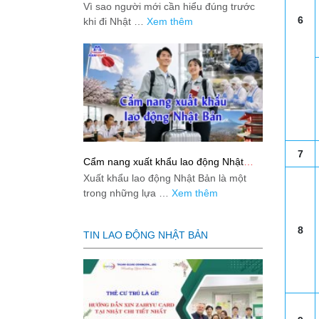
việc: Giải đáp thật dễ hiểu cho người
Vì sao người mới cần hiểu đúng trước
mới bắt đầu
6
khi đi Nhật …
Xem thêm
7
Cẩm nang xuất khẩu lao động Nhật
Bản từ A-Z
Xuất khẩu lao động Nhật Bản là một
trong những lựa …
Xem thêm
8
TIN LAO ĐỘNG NHẬT BẢN