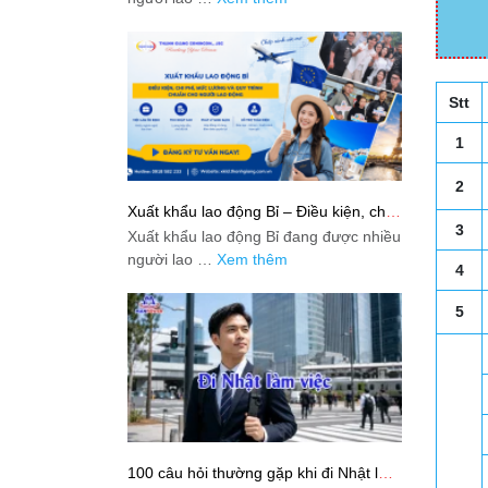
Stt
1
2
Xuất khẩu lao động Bỉ – Điều kiện, chi
phí, mức lương và quy trình chuẩn cho
3
Xuất khẩu lao động Bỉ đang được nhiều
người lao động
người lao …
Xem thêm
4
5
100 câu hỏi thường gặp khi đi Nhật làm