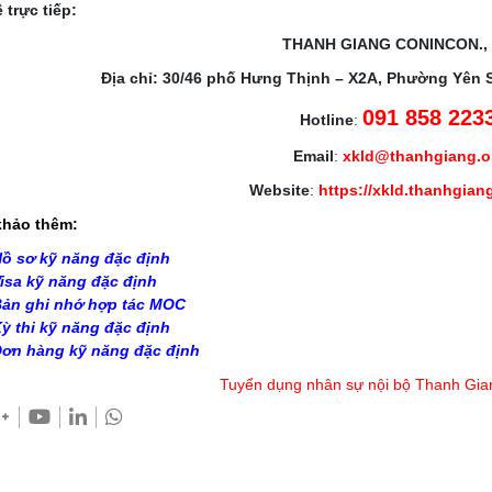
 trực tiếp:
THANH GIANG CONINCON.,
Địa chỉ: 30/46 phố Hưng Thịnh – X2A, Phường Yên 
091 858 223
Hotline
:
Email
:
xkld@thanhgiang.
Website
:
https://xkld.thanhgian
hảo thêm:
ồ sơ kỹ năng đặc định
isa kỹ năng đặc định
ản ghi nhớ hợp tác MOC
ỳ thi kỹ năng đặc định
ơn hàng kỹ năng đặc định
Tuyển dụng nhân sự nội bộ Thanh Gia