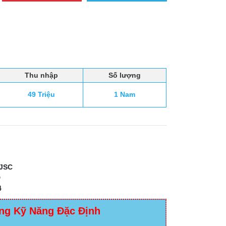
Thu nhập
Số lượng
49 Triệu
1 Nam
JSC
D
4
ng Kỹ Năng Đặc Định