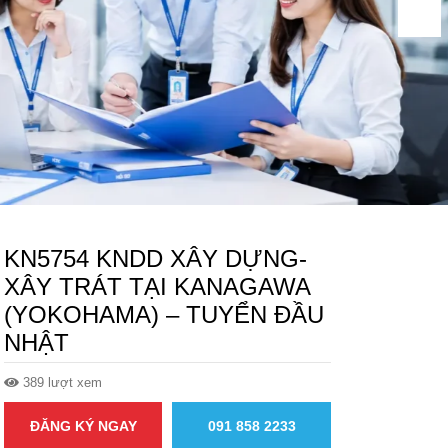
KN5754 KNDD XÂY DỰNG-
XÂY TRÁT TẠI KANAGAWA
(YOKOHAMA) – TUYỂN ĐẦU
NHẬT
389 lượt xem
ĐĂNG KÝ NGAY
091 858 2233