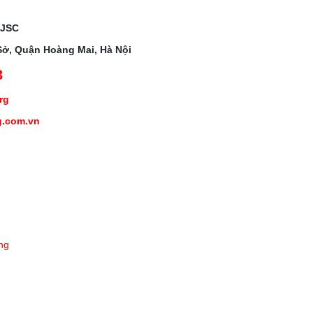
 JSC
Sở, Quận Hoàng Mai, Hà Nội
3
org
g.com.vn
ng