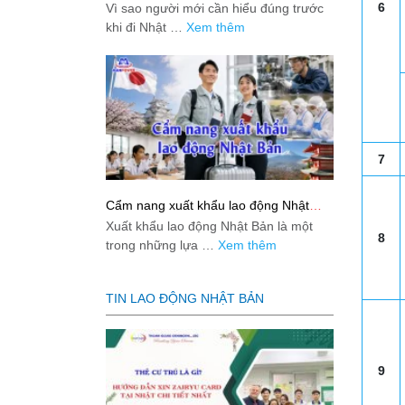
việc: Giải đáp thật dễ hiểu cho người
6
Vì sao người mới cần hiểu đúng trước
mới bắt đầu
khi đi Nhật …
Xem thêm
7
Cẩm nang xuất khẩu lao động Nhật
Bản từ A-Z
Xuất khẩu lao động Nhật Bản là một
8
trong những lựa …
Xem thêm
TIN LAO ĐỘNG NHẬT BẢN
9