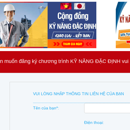
n muốn đăng ký chương trình KỸ NĂNG ĐẶC ĐỊNH vui lò
VUI LÒNG NHẬP THÔNG TIN LIÊN HỆ CỦA BẠN
Tên của bạn*:
Điện thoại: