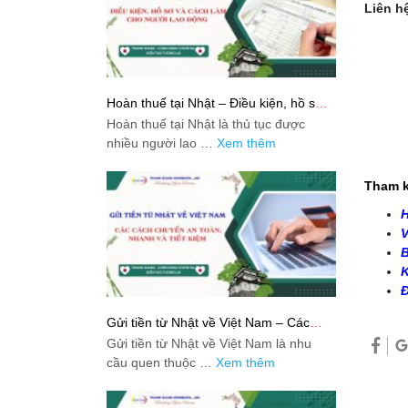
Liên hệ
Hoàn thuế tại Nhật – Điều kiện, hồ sơ
và cách làm cho người lao động
Hoàn thuế tại Nhật là thủ tục được
nhiều người lao …
Xem thêm
Tham k
H
V
B
K
Đ
Gửi tiền từ Nhật về Việt Nam – Các
cách chuyển an toàn, nhanh và tiết
Gửi tiền từ Nhật về Việt Nam là nhu
kiệm
cầu quen thuộc …
Xem thêm