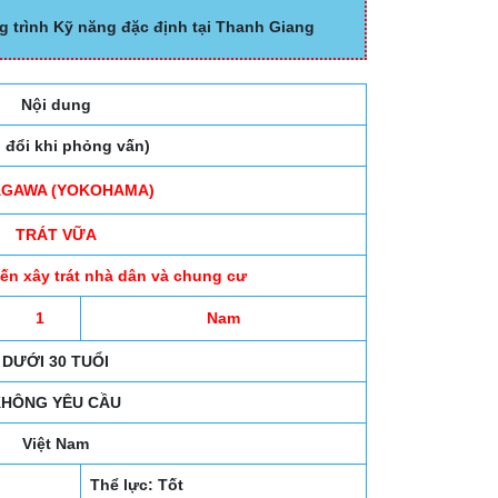
g trình Kỹ năng đặc định tại Thanh Giang
Nội dung
o đổi khi phỏng vấn)
GAWA (YOKOHAMA)
TRÁT VỮA
đến xây trát nhà dân và chung cư
1
Nam
DƯỚI 30 TUỔI
KHÔNG YÊU CẦU
Việt Nam
Thể lực: Tốt