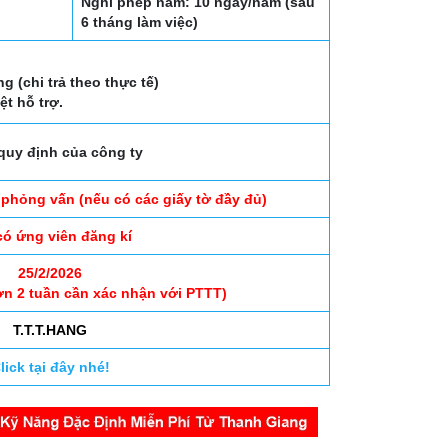
Nghỉ phép năm: 10 ngày/năm (sau
6 tháng làm việc)
g (chi trả theo thực tế)
̣t hỗ trợ.
quy định của công ty
 phỏng vấn (nếu có các giấy tờ đầy đủ)
có ứng viên đăng kí
25/2/2026
ơn 2 tuần cần xác nhận với PTTT)
T.T.T.HANG
lick tại đây nhé!