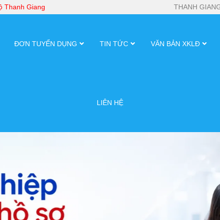
bộ Thanh Giang
THANH GIANG
ĐƠN TUYỂN DỤNG
TIN TỨC
VĂN BẢN XKLĐ
LIÊN HỆ