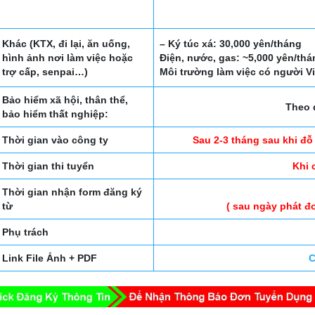
Khác (KTX, đi lại, ăn uống,
– Ký túc xá: 30,000 yên/tháng
hình ảnh nơi làm việc hoặc
Điện, nước, gas: ~5,000 yên/thán
trợ cấp, senpai…)
Môi trường làm việc có người Viê
Bảo hiểm xã hội, thân thể,
Theo 
bảo hiểm thất nghiệp:
Thời gian vào công ty
Sau 2-3 tháng sau khi đỗ
Thời gian thi tuyển
Khi 
Thời gian nhận form đăng ký
từ
( sau ngày phát đ
Phụ trách
Link File Ảnh + PDF
C