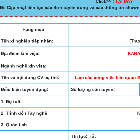
Click>> :
TẠI ĐÂY
Để Cập nhật liên tục các đơn tuyển dụng và các thông tin chươn
Hạng mục
Tên xí nghiệp tiếp nhận:
(Tra
Địa điểm làm việc:
KANA
Ngành nghề xin visa:
Tên và nội dung CV cụ thể:
– Làm các công việc liên quan 
Điều kiện tuyển dụng:
Số lượng cần tuyển:
1. Độ tuổi
2. Trình độ / Tay nghề
3. Quốc tịch
Thị lực: Tốt