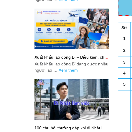
Stt
1
2
Xuất khẩu lao động Bỉ – Điều kiện, chi
phí, mức lương và quy trình chuẩn cho
3
Xuất khẩu lao động Bỉ đang được nhiều
người lao động
người lao …
Xem thêm
4
5
100 câu hỏi thường gặp khi đi Nhật làm