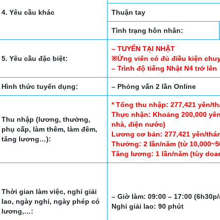
4. Yêu cầu khác
Thuận tay
Tình trạng hôn nhân:
– TUYỂN TẠI NHẬT
5. Yêu cầu đặc biệt:
※Ứng viên có đủ điều kiện chu
– Trình độ tiếng Nhật N4 trở lên
Hình thức tuyển dụng:
– Phỏng vấn 2 lần Online
* Tổng thu nhập: 277,421 yên/t
Thực nhận: Khoảng 200,000 yên/
Thu nhập (lương, thưởng,
nhà, điện nước)
phụ cấp, làm thêm, làm đêm,
Lương cơ bản: 277,421 yên/thá
tăng lương…):
Thưởng: 2 lần/năm (từ 10,000~5
Tăng lương: 1 lần/năm (tùy doan
Thời gian làm việc, nghỉ giải
– Giờ làm: 09:00 – 17:00 (6h30p
lao, ngày nghỉ, ngày phép có
Nghỉ giải lao: 90 phút
lương,…: