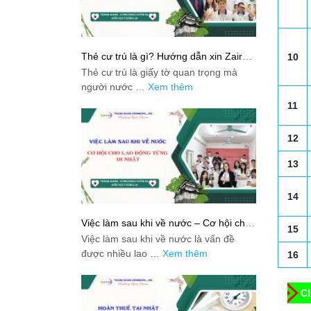
Thẻ cư trú là gì? Hướng dẫn xin Zairyu
10
Card tại Nhật chi tiết nhất
Thẻ cư trú là giấy tờ quan trọng mà
người nước …
Xem thêm
11
12
13
14
Việc làm sau khi về nước – Cơ hội cho
15
lao động từng đi Nhật
Việc làm sau khi về nước là vấn đề
được nhiều lao …
Xem thêm
16