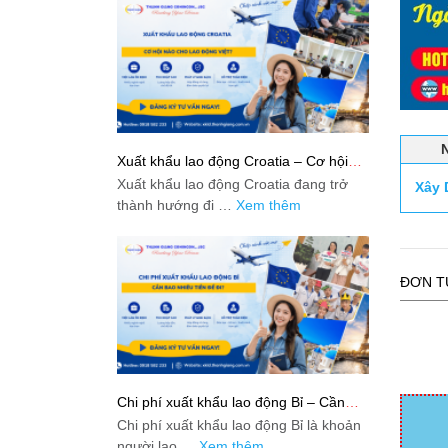
Xuất khẩu lao động Croatia – Cơ hội
nào cho lao động Việt?
Xuất khẩu lao động Croatia đang trở
Xây 
thành hướng đi …
Xem thêm
ĐƠN T
Chi phí xuất khẩu lao động Bỉ – Cần
bao nhiêu tiền để đi?
Chi phí xuất khẩu lao động Bỉ là khoản
người lao …
Xem thêm