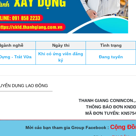
Ngành nghề
Ngày thi
Tình trạng
Khi có ứng viên đăng
Dựng - Trát Vữa
Đang tuyển
ký
UYỂN DỤNG LAO ĐỘNG
THANH GIANG CONINCON.,
THÔNG BÁO ĐƠN KND
MÃ ĐƠN TUYỂN: KN575
Cộng Đồ
Mời các bạn tham gia Group Facebook :