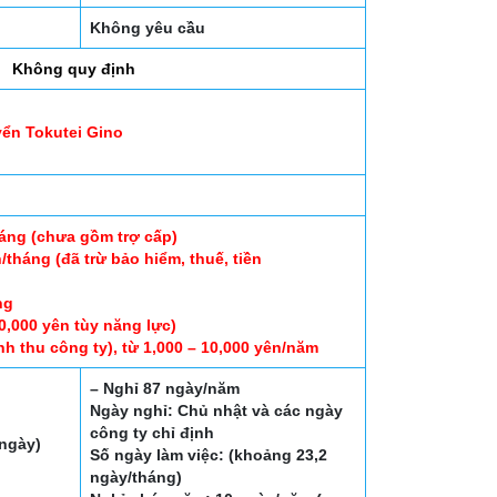
Không yêu cầu
Không quy định
yển Tokutei Gino
háng (chưa gồm trợ cấp)
tháng (đã trừ bảo hiểm, thuế, tiền
ng
0,000 yên tùy năng lực)
h thu công ty), từ 1,000 – 10,000 yên/năm
– Nghỉ 87 ngày/năm
Ngày nghỉ: Chủ nhật và các ngày
công ty chỉ định
/ngày)
Số ngày làm việc: (khoảng 23,2
ngày/tháng)