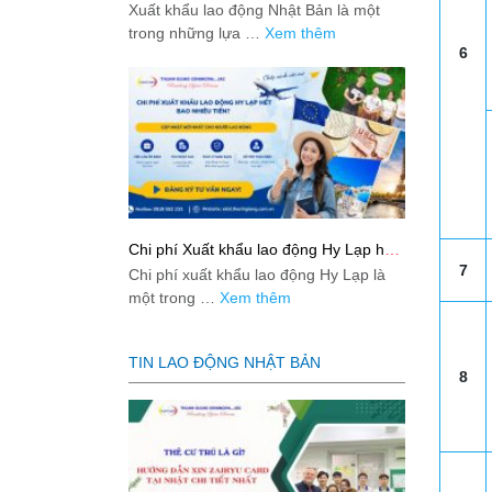
Bản từ A-Z
Xuất khẩu lao động Nhật Bản là một
trong những lựa …
Xem thêm
6
Chi phí Xuất khẩu lao động Hy Lạp hết
bao nhiêu tiền? Cập nhật mới nhất
7
Chi phí xuất khẩu lao động Hy Lạp là
2026
một trong …
Xem thêm
TIN LAO ĐỘNG NHẬT BẢN
8