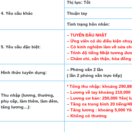
Thị lực: Tốt
4. Yêu cầu khác
Thuận tay
Tình trạng hôn nhân:
– TUYỂN ĐẦU NHẬT
– Ứng viên có đủ điều kiện chuy
5. Yêu cầu đặc biệt:
– Có kinh nghiệm làm về sửa c
– Trình độ tiếng Nhật tương đư
– Chăm chỉ, cẩn thận, hòa đồng 
– Phỏng vấn 2 lần
Hình thức tuyển dụng:
( lần 2 phỏng vấn trực tiếp)
* Tổng thu nhập: khoảng 290,8
– Lương về tay khoảng 210,000 Y
Thu nhập (lương, thưởng,
– Lương cơ bản: 250,000 Yên( l
phụ cấp, làm thêm, làm đêm,
– Tăng ca trung bình 20 tiếng/40
tăng lương…):
– Tăng lương : khoảng 5,000 Yên
– Không có thưởng