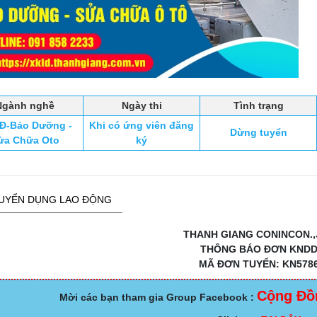
Ngành nghề
Ngày thi
Tình trạng
Đ-Bảo Dưỡng -
Khi có ứng viên đăng
Dừng tuyển
ửa Chữa Oto
ký
UYỂN DỤNG LAO ĐỘNG
THANH GIANG CONINCON.,
THÔNG BÁO ĐƠN KND
MÃ ĐƠN TUYỂN: KN578
Cộng Đồ
Mời các bạn tham gia Group Facebook :