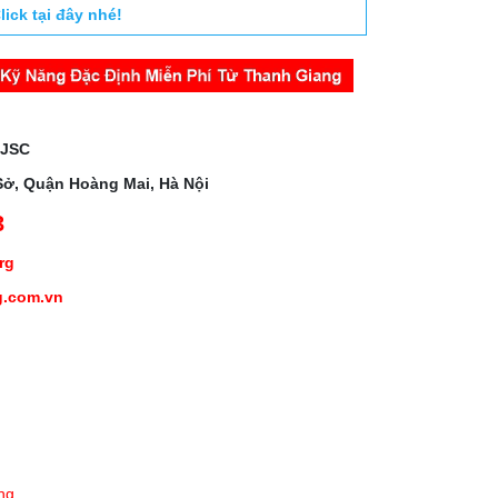
lick tại đây nhé!
 JSC
Sở, Quận Hoàng Mai, Hà Nội
3
org
g.com.vn
ng