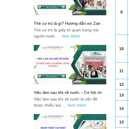
9
Thẻ cư trú là gì? Hướng dẫn xin Zairyu
Card tại Nhật chi tiết nhất
Thẻ cư trú là giấy tờ quan trọng mà
người nước …
Xem thêm
10
11
12
Việc làm sau khi về nước – Cơ hội cho
13
lao động từng đi Nhật
Việc làm sau khi về nước là vấn đề
được nhiều lao …
Xem thêm
14
15