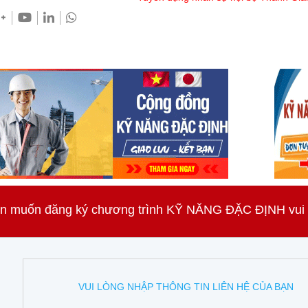
n muốn đăng ký chương trình KỸ NĂNG ĐẶC ĐỊNH vui lò
VUI LÒNG NHẬP THÔNG TIN LIÊN HỆ CỦA BẠN