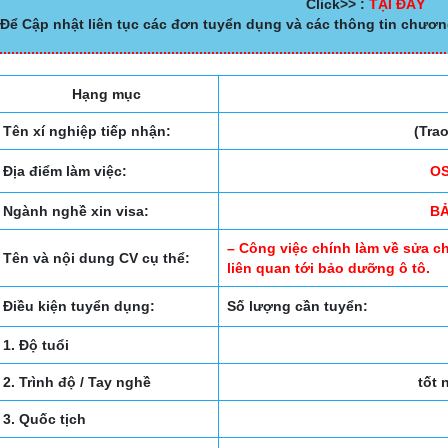
Click>> :
TẠI ĐÂY
Để Cập nhật liên tục các đơn tuyển dụng và các thông tin chươn
Hạng mục
Tên xí nghiệp tiếp nhận:
(Tra
Địa điểm làm việc:
OS
Ngành nghề xin visa:
B
– Công việc chính làm về sửa ch
Tên và nội dung CV cụ thể:
liên quan tới bảo dưỡng ô tô.
Điều kiện tuyển dụng:
Số lượng cần tuyển:
1. Độ tuổi
2. Trình độ / Tay nghề
tốt 
3. Quốc tịch