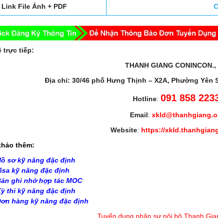
Link File Ảnh + PDF
C
 trực tiếp:
THANH GIANG CONINCON.,
Địa chỉ: 30/46 phố Hưng Thịnh – X2A, Phường Yên 
091 858 223
Hotline
:
Email
:
xkld@thanhgiang.
Website
:
https://xkld.thanhgian
hảo thêm:
ồ sơ kỹ năng đặc định
isa kỹ năng đặc định
ản ghi nhớ hợp tác MOC
ỳ thi kỹ năng đặc định
ơn hàng kỹ năng đặc định
Tuyển dụng nhân sự nội bộ Thanh Gia