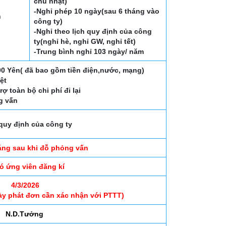
chủ nhật)
-Nghỉ phép 10 ngày(sau 6 tháng vào
h
công ty)
-Nghỉ theo lịch quy định của công
ty(nghỉ hè, nghỉ GW, nghỉ tết)
-Trung bình nghỉ 103 ngày/ năm
00 Yên( đã bao gồm tiền điện,nước, mạng)
̣t
ợ toàn bộ chi phí đi lại
g vấn
quy định của công ty
áng sau khi đỗ phỏng vấn
có ứng viên đăng kí
4/3/2026
ày phát đơn cần xác nhận với PTTT)
N.D.Tưởng