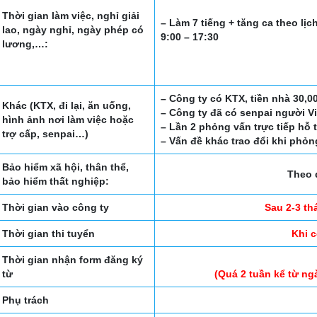
Thời gian làm việc, nghỉ giải
– Làm 7 tiếng + tăng ca theo lịc
lao, ngày nghỉ, ngày phép có
9:00 – 17:30
lương,…:
– Công ty có KTX, tiền nhà 30,0
Khác (KTX, đi lại, ăn uống,
– Công ty đã có senpai người Viê
hình ảnh nơi làm việc hoặc
– Lần 2 phỏng vấn trực tiếp hỗ tr
trợ cấp, senpai…)
– Vấn đề khác trao đổi khi phỏn
Bảo hiểm xã hội, thân thể,
Theo 
bảo hiểm thất nghiệp:
Thời gian vào công ty
Sau 2-3 th
Thời gian thi tuyển
Khi 
Thời gian nhận form đăng ký
từ
(Quá 2 tuần kể từ ng
Phụ trách