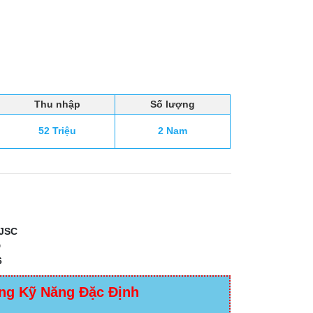
Thu nhập
Số lượng
52 Triệu
2 Nam
JSC
D
6
ng Kỹ Năng Đặc Định