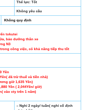
Thể lực: Tốt
Không yêu cầu
Không quy định
ển tokutei
hữa, bảo dưỡng thân xe
ơng N3
trong công việc, có khả năng tiếp thu tốt
80 Yên
ên( đã trừ thuế và tiền nhà)
ương giờ 1,635 Yên)
,880 Yên ( 2,044Yên/ giờ)
( vào cty trên 1 năm)
– Nghỉ 2 ngày/ tuần( nghỉ cố định