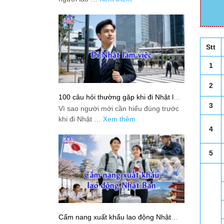
Stt
1
2
100 câu hỏi thường gặp khi đi Nhật làm
việc: Giải đáp thật dễ hiểu cho người
3
Vì sao người mới cần hiểu đúng trước
mới bắt đầu
khi đi Nhật …
Xem thêm
4
5
Cẩm nang xuất khẩu lao động Nhật