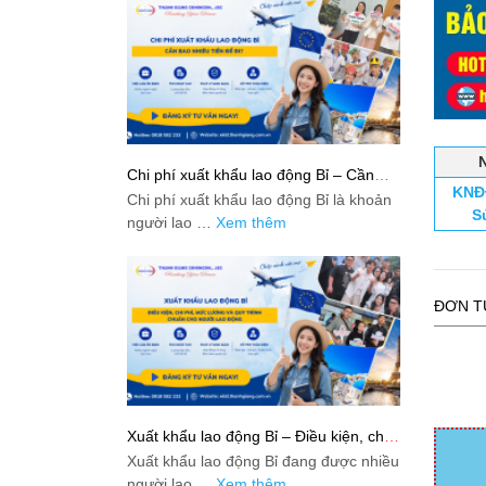
Chi phí xuất khẩu lao động Bỉ – Cần
KNĐ
bao nhiêu tiền để đi?
Chi phí xuất khẩu lao động Bỉ là khoản
S
người lao …
Xem thêm
ĐƠN T
Xuất khẩu lao động Bỉ – Điều kiện, chi
phí, mức lương và quy trình chuẩn cho
Xuất khẩu lao động Bỉ đang được nhiều
người lao động
người lao …
Xem thêm