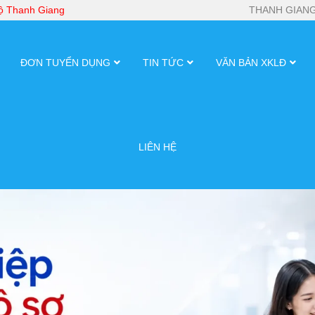
bộ Thanh Giang
THANH GIANG
ĐƠN TUYỂN DỤNG
TIN TỨC
VĂN BẢN XKLĐ
LIÊN HỆ