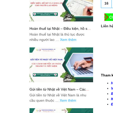
16
Liên hệ
Hoàn thuế tại Nhật – Điều kiện, hồ sơ
và cách làm cho người lao động
Hoàn thuế tại Nhật là thủ tục được
nhiều người lao …
Xem thêm
Tham k
H
V
Gửi tiền từ Nhật về Việt Nam – Các
cách chuyển an toàn, nhanh và tiết
B
Gửi tiền từ Nhật về Việt Nam là nhu
kiệm
K
cầu quen thuộc …
Xem thêm
Đ