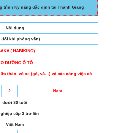
g trình Kỹ năng đặc định tại Thanh Giang
Nội dung
o đổi khi phỏng vấn)
AKA ( HABIKINO)
ẢO DƯỠNG Ô TÔ
ữa thân, vỏ xe (gò, vá…) và các công việc có
2
Nam
dưới 30 tuổi
nghiệp cấp 3 trở lên
Việt Nam