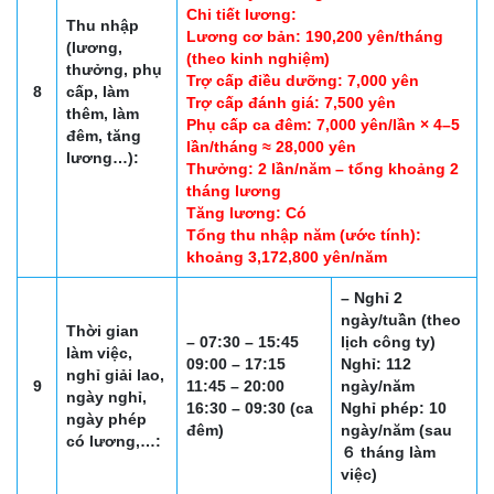
Chi tiết lương:
Thu nhập
Lương cơ bản: 190,200 yên/tháng
(lương,
(theo kinh nghiệm)
thưởng, phụ
Trợ cấp điều dưỡng: 7,000 yên
8
cấp, làm
Trợ cấp đánh giá: 7,500 yên
thêm, làm
Phụ cấp ca đêm: 7,000 yên/lần × 4–5
đêm, tăng
lần/tháng ≈ 28,000 yên
lương…):
Thưởng: 2 lần/năm – tổng khoảng 2
tháng lương
Tăng lương: Có
Tổng thu nhập năm (ước tính):
khoảng 3,172,800 yên/năm
– Nghỉ 2
ngày/tuần (theo
Thời gian
– 07:30 – 15:45
lịch công ty)
làm việc,
09:00 – 17:15
Nghỉ: 112
nghỉ giải lao,
9
11:45 – 20:00
ngày/năm
ngày nghỉ,
16:30 – 09:30 (ca
Nghỉ phép: 10
ngày phép
đêm)
ngày/năm (sau
có lương,…:
６ tháng làm
việc)