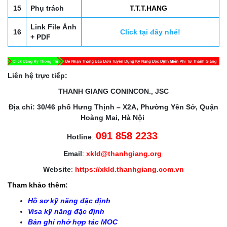
15
Phụ trách
T.T.T.HANG
Link File Ảnh
16
Click tại đây nhé!
+ PDF
Liên hệ trực tiếp:
THANH GIANG CONINCON., JSC
Địa chỉ: 30/46 phố Hưng Thịnh – X2A, Phường Yên Sở, Quận
Hoàng Mai, Hà Nội
091 858 2233
Hotline
:
Email
:
xkld@thanhgiang.org
Website
:
https://xkld.thanhgiang.com.vn
Tham khảo thêm:
Hồ sơ kỹ năng đặc định
Visa kỹ năng đặc định
Bản ghi nhớ hợp tác MOC