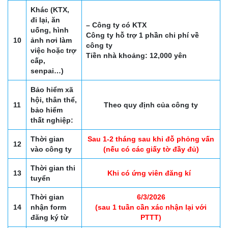
Khác (KTX,
đi lại, ăn
– Công ty có KTX
uống, hình
Công ty hỗ trợ 1 phần chi phí về
10
ảnh nơi làm
công ty
việc hoặc trợ
Tiền nhà khoảng: 12,000 yên
cấp,
senpai…)
Bảo hiểm xã
hội, thân thể,
11
Theo quy định của công ty
bảo hiểm
thất nghiệp:
Thời gian
Sau 1-2 tháng sau khi đỗ phỏng vấn
12
vào công ty
(nếu có các giấy tờ đầy đủ)
Thời gian thi
13
Khi có ứng viên đăng kí
tuyển
Thời gian
6/3/2026
14
nhận form
(sau 1 tuần cần xác nhận lại với
đăng ký từ
PTTT)