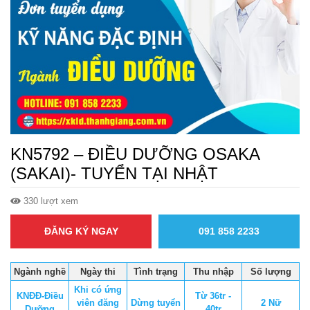
KN5792 – ĐIỀU DƯỠNG OSAKA
(SAKAI)- TUYỂN TẠI NHẬT
330 lượt xem
ĐĂNG KÝ NGAY
091 858 2233
Ngành nghề
Ngày thi
Tình trạng
Thu nhập
Số lượng
Khi có ứng
KNĐĐ-Điều
Từ 36tr -
viên đăng
Dừng tuyển
2 Nữ
Dưỡng
40tr