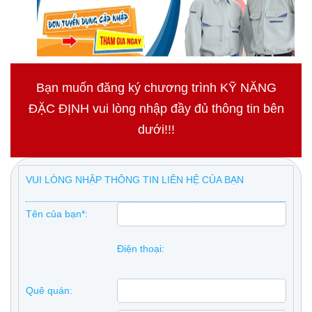
Bạn muốn đăng ký chương trình KỸ NĂNG
ĐẶC ĐỊNH vui lòng nhập đầy đủ thông tin bên
dưới!!!
VUI LÒNG NHẬP THÔNG TIN LIÊN HỆ CỦA BẠN
Tên của bạn*:
Điện thoại:
Quê quán: