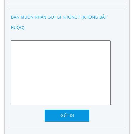
BẠN MUỐN NHẮN GỬI GÌ KHÔNG? (KHÔNG BẮT
BUỘC):