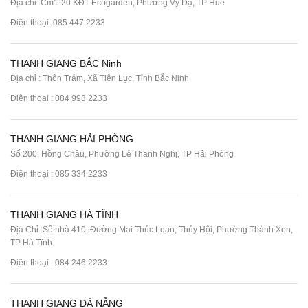
Địa chỉ: Cm1-20 KĐT Ecogarden, Phường Vỹ Dạ, TP Huế
Điện thoại:
085 447 2233
THANH GIANG BẮC Ninh
Địa chỉ : Thôn Trám, Xã Tiên Lục, Tỉnh Bắc Ninh
Điện thoại :
084 993 2233
THANH GIANG HẢI PHÒNG
Số 200, Hồng Châu, Phường Lê Thanh Nghị, TP Hải Phòng
Điện thoại :
085 334 2233
THANH GIANG HÀ TĨNH
Địa Chỉ :Số nhà 410, Đường Mai Thúc Loan, Thúy Hội, Phường Thành Xen,
TP Hà Tĩnh.
Điện thoại :
084 246 2233
THANH GIANG ĐÀ NẴNG