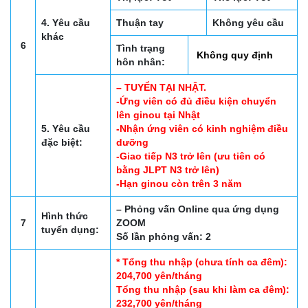
4. Yêu cầu
Thuận tay
Không yêu cầu
khác
6
Tình trạng
Không quy định
hôn nhân:
– TUYỂN TẠI NHẬT.
-Ứng viên có đủ điều kiện chuyển
lên ginou tại Nhật
5. Yêu cầu
-Nhận ứng viên có kinh nghiệm điều
đặc biệt:
dưỡng
-Giao tiếp N3 trở lên (ưu tiên có
bằng JLPT N3 trở lên)
-Hạn ginou còn trên 3 năm
– Phỏng vấn Online qua ứng dụng
Hình thức
7
ZOOM
tuyển dụng:
Số lần phỏng vấn: 2
* Tổng thu nhập (chưa tính ca đêm):
204,700 yên/tháng
Tổng thu nhập (sau khi làm ca đêm):
232,700 yên/tháng