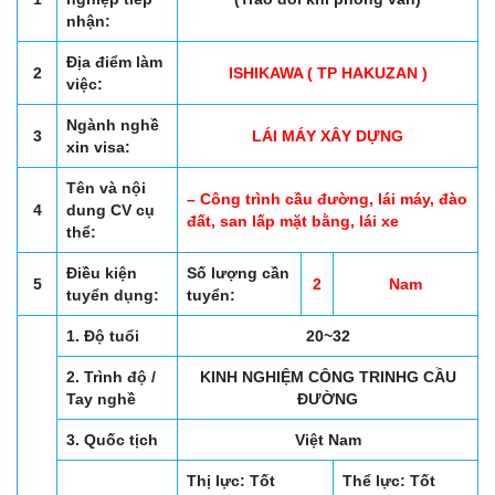
nhận:
Địa điểm làm
2
ISHIKAWA ( TP HAKUZAN )
việc:
Ngành nghề
3
LÁI MÁY XÂY DỰNG
xin visa:
Tên và nội
– Công trình cầu đường, lái máy, đào
4
dung CV cụ
đất, san lấp mặt bằng, lái xe
thể:
Điều kiện
Số lượng cần
5
2
Nam
tuyển dụng:
tuyển:
1. Độ tuổi
20~32
2. Trình độ /
KINH NGHIỆM CÔNG TRINHG CẦU
Tay nghề
ĐƯỜNG
3. Quốc tịch
Việt Nam
Thị lực: Tốt
Thể lực: Tốt