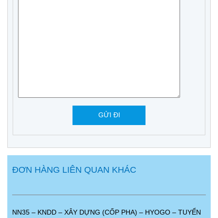
ĐƠN HÀNG LIÊN QUAN KHÁC
NN35 – KNDD – XÂY DỰNG (CỐP PHA) – HYOGO – TUYỂN