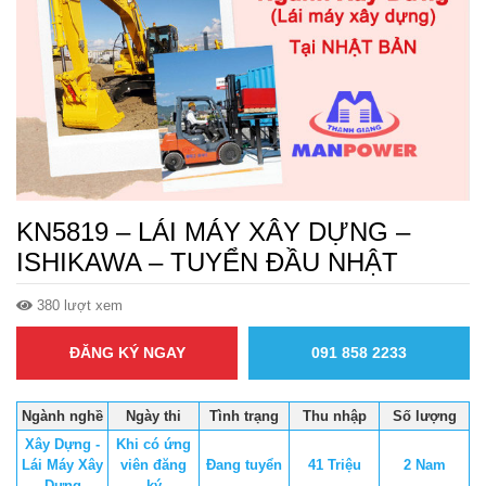
KN5819 – LÁI MÁY XÂY DỰNG –
ISHIKAWA – TUYỂN ĐẦU NHẬT
380 lượt xem
ĐĂNG KÝ NGAY
091 858 2233
Ngành nghề
Ngày thi
Tình trạng
Thu nhập
Số lượng
Xây Dựng -
Khi có ứng
Lái Máy Xây
viên đăng
Đang tuyển
41 Triệu
2 Nam
Dựng
ký