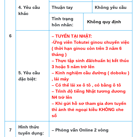
4. Yêu cầu
Thuận tay
Không yêu cầu
khác
Tình trạng
Không quy định
hôn nhân:
6
– TUYỂN TẠI NHẬT:
-Ứng viên Tokutei ginou chuyển việc
( thời hạn ginou còn trên 3 năm 6
tháng )
– Thực tập sinh đã/chuẩn bị kết thúc
3 hoặc 5 năm trở lên
5. Yêu cầu
– Kinh nghiệm cầu đường ( doboku )
đặc biệt:
, lái máy
– Có thể lái xe ô tô , có bằng ô tô
– Trình độ tiếng Nhật tương đương
N4 trở lên
– Khi gửi hồ sơ tham gia đơn tuyển
thì ảnh thẻ ngoại kiều KHÔNG che
số
Hình thức
7
– Phỏng vấn Online 2 vòng
tuyển dụng: