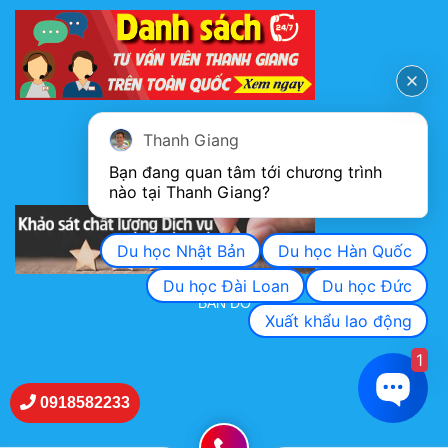
FANPAGE
Thanh Giang
Bạn đang quan tâm tới chương trình 
nào tại Thanh Giang? 
KHẢO SÁT CHẤT LƯỢNG DỊCH VỤ
Du học Nhật Bản
Du học Hàn Quốc
Du học Đài Loan
Du học Đức
BẢN ĐỒ
Xuất khẩu lao động
1
0918582233