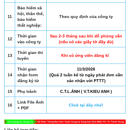
Bảo hiểm xã
hội, thân thể,
11
Theo quy định của công ty
bảo hiểm
thất nghiệp:
Thời gian
Sau 2-3 tháng sau khi đỗ phỏng vấn
12
vào công ty
(nếu có các giấy tờ đầy đủ)
Thời gian thi
13
Khi có ứng viên đăng kí
tuyển
Thời gian
11/3/2026
14
nhận form
(Quá 2 tuần kể từ ngày phát đơn cần
đăng ký từ
xác nhận với PTTT)
15
Phụ trách
C.T.L.ÁNH ( V.T.KIEU ANH )
Link File Ảnh
16
Click tại đây nhé!
+ PDF
Liên hệ trực tiếp: