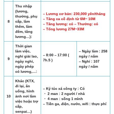
Thu nhập
(lương,
– Lương cơ bản: 230,000 yên/tháng
thưởng, phụ
– Tăng ca cố định từ 6M~ 10M
8
cấp, làm
– Tăng lương: có – Thưởng: có
thêm, làm
– Tổng lương 27M~33M
đêm, tăng
lương…):
Thời gian
làm việc,
– Ngày làm : 258
– 8:00 – 17:00 (
nghỉ giải lao,
ngày / năm
9
7h.5 )
ngày nghỉ,
– Nghỉ : 107
ngày phép
ngày / năm
có lương,…:
Khác (KTX,
đi lại, ăn
– Ký túc xá công ty : Có
uống, hình
・ 2 man : 2 người / nhà
10
ảnh nơi làm
・ 4 man : sống 1 mình
việc hoặc trợ
– Tiền ga, điện, nước, wifi : thực phí
cấp,
senpai…)