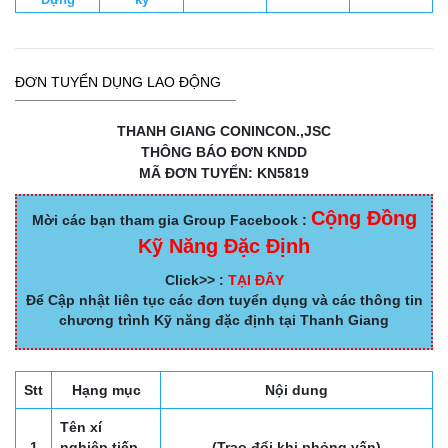
ĐƠN TUYỂN DỤNG LAO ĐỘNG
THANH GIANG CONINCON.,JSC
THÔNG BÁO ĐƠN KNDD
MÃ ĐƠN TUYỂN: KN5819
Cộng Đồng
Mời các bạn tham gia Group Facebook :
Kỹ Năng Đặc Định
Click>> :
TẠI ĐÂY
Để Cập nhật liên tục các đơn tuyển dụng và các thông tin
chương trình Kỹ năng đặc định tại Thanh Giang
Stt
Hạng mục
Nội dung
Tên xí
1
nghiệp tiếp
(Trao đổi khi phỏng vấn)