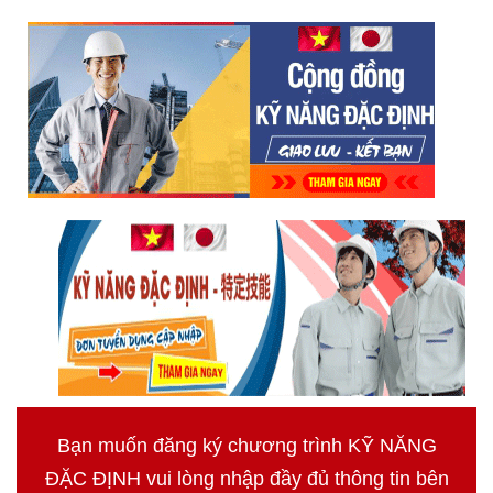
Bạn muốn đăng ký chương trình KỸ NĂNG
ĐẶC ĐỊNH vui lòng nhập đầy đủ thông tin bên