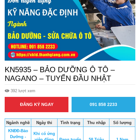
KN5935 – BẢO DƯỠNG Ô TÔ –
NAGANO – TUYỂN ĐẦU NHẬT
392 lượt xem
ĐĂNG KÝ NGAY
091 858 2233
Ngành nghề
Ngày thi
Tình trạng
Thu nhập
Số lượng
KNĐĐ-Bảo
Khi có ứng
Dưỡng -
viên đăng
Đang tuyển
58 Triệu
1 Nam