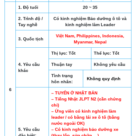
1. Độ tuổi
20 ~ 35
2. Trình độ /
Có kinh nghiệm Bảo dưỡng ô tô và
Tay nghề
kinh nghiệm làm Leader
Việt Nam, Philippines, Indonesia,
3. Quốc tịch
Myanmar, Nepal
Thị lực: Tốt
Thể lực: Tốt
4. Yêu cầu
Thuận tay
Không yêu cầu
khác
Tình trạng
Không quy định
hôn nhân:
6
– TUYỂN Ở NHẬT BẢN
– Tiếng Nhật JLPT N2 (cần chứng
chỉ)
– Ứng viên có kinh nghiệm làm
leader / có bằng lái xe ô tô (bằng
nước ngoài OK)
5. Yêu cầu
– Có kinh nghiệm bảo dưỡng xe
đặc biệt:
(thay lốp, sửa chữa,…)