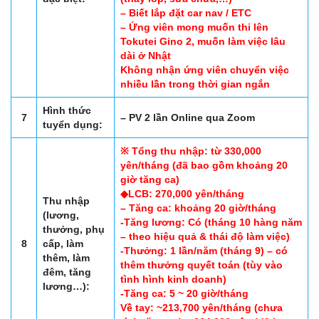
– Biết lắp đặt car nav / ETC
– Ứng viên mong muốn thi lên
Tokutei Gino 2, muốn làm việc lâu
dài ở Nhật
Không nhận ứng viên chuyển việc
nhiều lần trong thời gian ngắn
Hình thức
7
– PV 2 lần Online qua Zoom
tuyển dụng:
※ Tổng thu nhập: từ 330,000
yên/tháng (đã bao gồm khoảng 20
giờ tăng ca)
◆LCB: 270,000 yên/tháng
Thu nhập
– Tăng ca: khoảng 20 giờ/tháng
(lương,
-Tăng lương: Có (tháng 10 hàng năm
thưởng, phụ
– theo hiệu quả & thái độ làm việc)
8
cấp, làm
-Thưởng: 1 lần/năm (tháng 9) – có
thêm, làm
thêm thưởng quyết toán (tùy vào
đêm, tăng
tình hình kinh doanh)
lương…):
-Tăng ca: 5 ~ 20 giờ/tháng
Về tay: ~213,700 yên/tháng (chưa