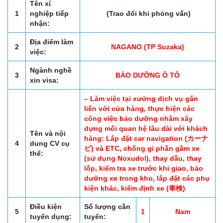
Tên xí
1
nghiệp tiếp
(Trao đổi khi phỏng vấn)
nhận:
Địa điểm làm
2
NAGANO (TP Suzaka)
việc:
Ngành nghề
3
BẢO DƯỠNG Ô TÔ
xin visa:
– Làm việc tại xưởng dịch vụ gắn
liền với cửa hàng, thực hiện các
công việc bảo dưỡng nhằm xây
dựng mối quan hệ lâu dài với khách
Tên và nội
hàng: Lắp đặt car navigation (カーナ
4
dung CV cụ
ビ) và ETC, chống gỉ phần gầm xe
thể:
(sử dụng Noxudol), thay dầu, thay
lốp, kiểm tra xe trước khi giao, bảo
dưỡng xe trong kho, lắp đặt các phụ
kiện khác, kiểm định xe (車検)
Điều kiện
Số lượng cần
5
1
Nam
tuyển dụng:
tuyển: