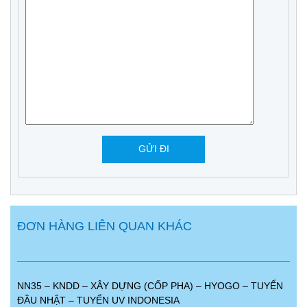
ĐƠN HÀNG LIÊN QUAN KHÁC
NN35 – KNDD – XÂY DỰNG (CỐP PHA) – HYOGO – TUYỂN
ĐẦU NHẬT – TUYỂN UV INDONESIA