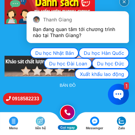
Thanh Giang
Bạn đang quan tâm tới chương trình 
FANPAGE
nào tại Thanh Giang? 
KHẢO SÁT CHẤT LƯỢNG DỊCH VỤ
Du học Nhật Bản
Du học Hàn Quốc
Du học Đài Loan
Du học Đức
Xuất khẩu lao động
1
BẢN ĐỒ
0918582233
Gọi ngay
Menu
liên hệ
Messenger
Zalo