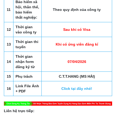
Bảo hiểm xã
hội, thân thể,
11
Theo quy định của công ty
bảo hiểm
thất nghiệp:
Thời gian
12
Sau khi có Visa
vào công ty
Thời gian thi
13
Khi có ứng viên đăng kí
tuyển
Thời gian
14
nhận form
07/04/2026
đăng ký từ
15
Phụ trách
C.T.T.HANG (MS HẢI)
Link File Ảnh
16
Click tại đây nhé!
+ PDF
Liên hệ trực tiếp: