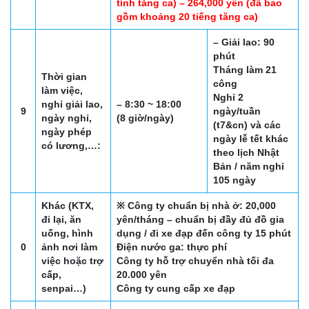
tính tăng ca) – 264,000 yên (đã bao
gồm khoảng 20 tiếng tăng ca)
– Giải lao: 90
phút
Tháng làm 21
Thời gian
công
làm việc,
Nghỉ 2
nghỉ giải lao,
– 8:30 ~ 18:00
9
ngày/tuần
ngày nghỉ,
(8 giờ/ngày)
(t7&cn) và các
ngày phép
ngày lễ tết khác
có lương,…:
theo lịch Nhật
Bản / năm nghỉ
105 ngày
Khác (KTX,
※ Công ty chuẩn bị nhà ở: 20,000
đi lại, ăn
yên/tháng – chuẩn bị đầy đủ đồ gia
uống, hình
dụng / đi xe đạp đến công ty 15 phút
0
ảnh nơi làm
Điện nước ga: thực phí
việc hoặc trợ
Công ty hỗ trợ chuyển nhà tối đa
cấp,
20.000 yên
senpai…)
Công ty cung cấp xe đạp