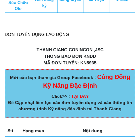
Sửa Chữa
ký
Oto
ĐƠN TUYỂN DỤNG LAO ĐỘNG
THANH GIANG CONINCON.,JSC
THÔNG BÁO ĐƠN KNDD
MÃ ĐƠN TUYỂN: KN5935
Cộng Đồng
Mời các bạn tham gia Group Facebook :
Kỹ Năng Đặc Định
Click>> :
TẠI ĐÂY
Để Cập nhật liên tục các đơn tuyển dụng và các thông tin
chương trình Kỹ năng đặc định tại Thanh Giang
Stt
Hạng mục
Nội dung