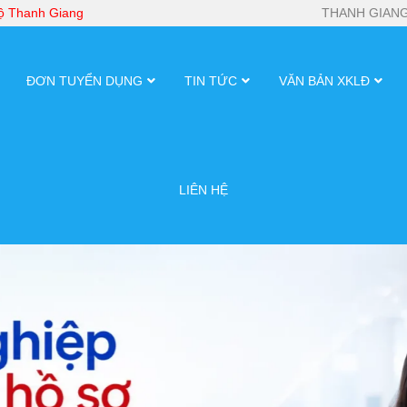
bộ Thanh Giang
THANH GIANG
ĐƠN TUYỂN DỤNG
TIN TỨC
VĂN BẢN XKLĐ
LIÊN HỆ