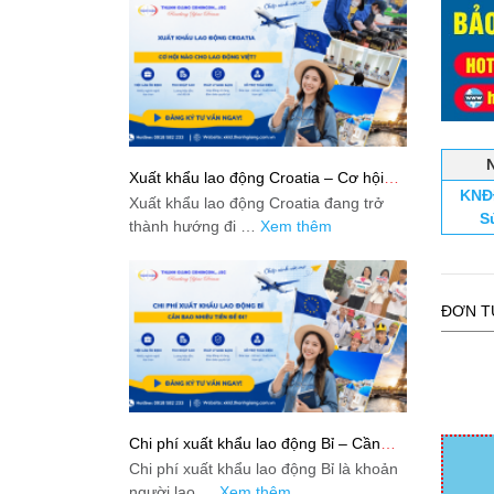
Xuất khẩu lao động Croatia – Cơ hội
KNĐ
nào cho lao động Việt?
Xuất khẩu lao động Croatia đang trở
S
thành hướng đi …
Xem thêm
ĐƠN T
Chi phí xuất khẩu lao động Bỉ – Cần
bao nhiêu tiền để đi?
Chi phí xuất khẩu lao động Bỉ là khoản
người lao …
Xem thêm