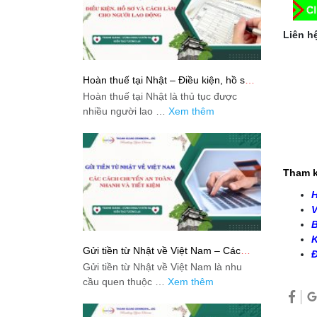
Liên hệ
Hoàn thuế tại Nhật – Điều kiện, hồ sơ
và cách làm cho người lao động
Hoàn thuế tại Nhật là thủ tục được
nhiều người lao …
Xem thêm
Tham k
H
V
B
K
Gửi tiền từ Nhật về Việt Nam – Các
Đ
cách chuyển an toàn, nhanh và tiết
Gửi tiền từ Nhật về Việt Nam là nhu
kiệm
cầu quen thuộc …
Xem thêm