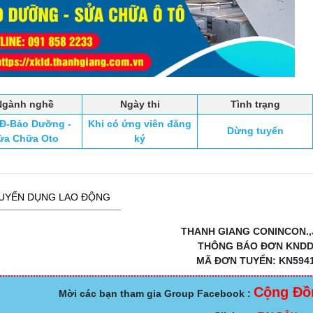
Ngành nghề
Ngày thi
Tình trạng
Đ-Bảo Dưỡng -
Khi có ứng viên đăng
Dừng tuyển
ửa Chữa Oto
ký
UYỂN DỤNG LAO ĐỘNG
THANH GIANG CONINCON.,
THÔNG BÁO ĐƠN KND
MÃ ĐƠN TUYỂN: KN594
Cộng Đồ
Mời các bạn tham gia Group Facebook :