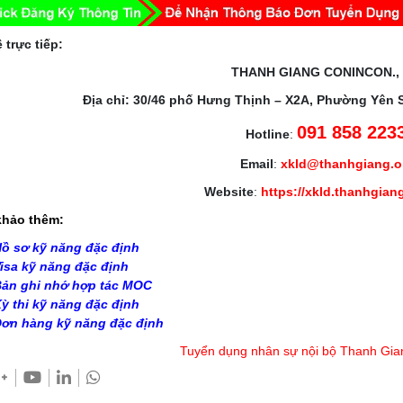
 trực tiếp:
THANH GIANG CONINCON.,
Địa chỉ: 30/46 phố Hưng Thịnh – X2A, Phường Yên 
091 858 223
Hotline
:
Email
:
xkld@thanhgiang.
Website
:
https://xkld.thanhgian
hảo thêm:
ồ sơ kỹ năng đặc định
isa kỹ năng đặc định
ản ghi nhớ hợp tác MOC
ỳ thi kỹ năng đặc định
ơn hàng kỹ năng đặc định
Tuyển dụng nhân sự nội bộ Thanh Gia