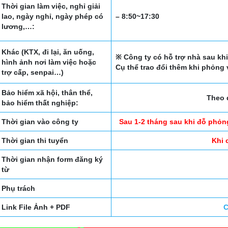
Thời gian làm việc, nghỉ giải
lao, ngày nghỉ, ngày phép có
– 8:50~17:30
lương,…:
Khác (KTX, đi lại, ăn uống,
※ Công ty có hỗ trợ nhà sau kh
hình ảnh nơi làm việc hoặc
Cụ thể trao đổi thêm khi phỏng
trợ cấp, senpai…)
Bảo hiểm xã hội, thân thể,
Theo 
bảo hiểm thất nghiệp:
Thời gian vào công ty
Sau 1-2 tháng sau khi đỗ phỏng
Thời gian thi tuyển
Khi 
Thời gian nhận form đăng ký
từ
Phụ trách
Link File Ảnh + PDF
C