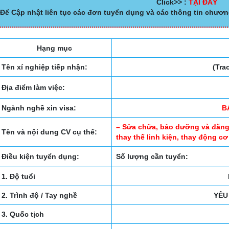
Click>> :
TẠI ĐÂY
Để Cập nhật liên tục các đơn tuyển dụng và các thông tin chươn
Hạng mục
Tên xí nghiệp tiếp nhận:
(Trao
Địa điểm làm việc:
Ngành nghề xin visa:
B
– Sửa chữa, bảo dưỡng và đăng k
Tên và nội dung CV cụ thể:
thay thế linh kiện, thay động cơ
Điều kiện tuyển dụng:
Số lượng cần tuyển:
1. Độ tuổi
2. Trình độ / Tay nghề
YÊU
3. Quốc tịch