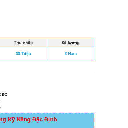
Thu nhập
Số lượng
39 Triệu
2 Nam
JSC
D
1
ng Kỹ Năng Đặc Định