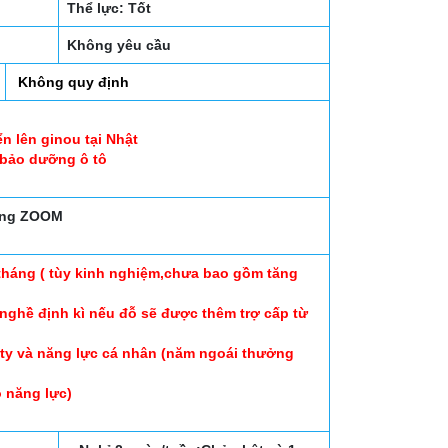
Thể lực: Tốt
Không yêu cầu
Không quy định
n lên ginou tại Nhật
 bảo dưỡng ô tô
ụng ZOOM
tháng ( tùy kinh nghiệm,chưa bao gồm tăng
y nghề định kì nếu đỗ sẽ được thêm trợ cấp từ
ty và năng lực cá nhân (năm ngoái thưởng
o năng lực)