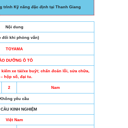
g trình Kỹ năng đặc định tại Thanh Giang
Nội dung
 đổi khi phỏng vấn)
TOYAMA
ẢO DƯỠNG Ô TÔ
iểm xe tải/xe buýt; chẩn đoán lỗi, sửa chữa,
 – hộp số, đại tu.
2
Nam
Không yêu cầu
 CẦU KINH NGHIỆM
Việt Nam