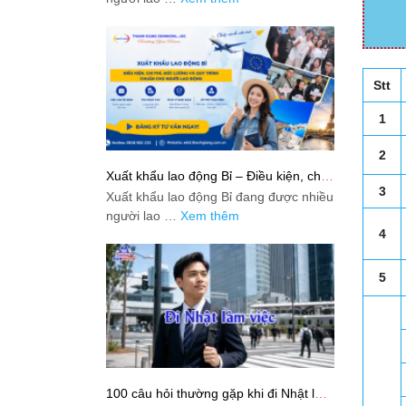
Stt
1
2
Xuất khẩu lao động Bỉ – Điều kiện, chi
phí, mức lương và quy trình chuẩn cho
3
Xuất khẩu lao động Bỉ đang được nhiều
người lao động
người lao …
Xem thêm
4
5
100 câu hỏi thường gặp khi đi Nhật làm