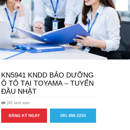
KN5941 KNDD BẢO DƯỠNG
Ô TÔ TẠI TOYAMA – TUYỂN
ĐẦU NHẬT
241 lượt xem
ĐĂNG KÝ NGAY
091 858 2233