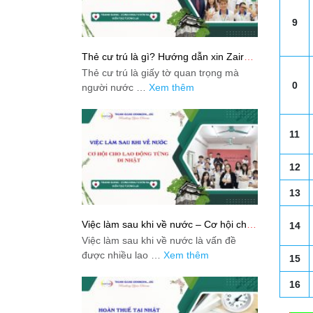
9
Thẻ cư trú là gì? Hướng dẫn xin Zairyu
Card tại Nhật chi tiết nhất
Thẻ cư trú là giấy tờ quan trọng mà
0
người nước …
Xem thêm
11
12
13
Việc làm sau khi về nước – Cơ hội cho
14
lao động từng đi Nhật
Việc làm sau khi về nước là vấn đề
được nhiều lao …
Xem thêm
15
16