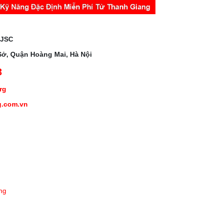
 JSC
Sở, Quận Hoàng Mai, Hà Nội
3
org
g.com.vn
ng