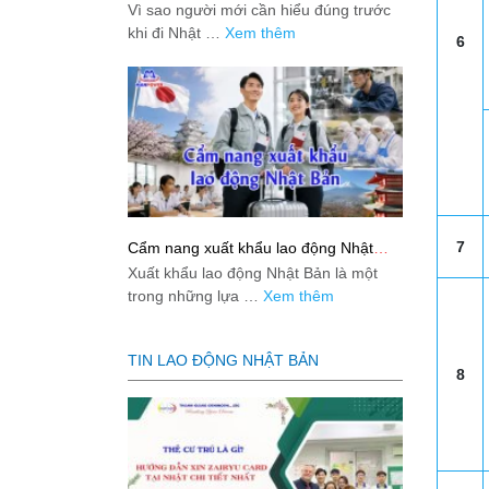
việc: Giải đáp thật dễ hiểu cho người
Vì sao người mới cần hiểu đúng trước
mới bắt đầu
khi đi Nhật …
Xem thêm
6
7
Cẩm nang xuất khẩu lao động Nhật
Bản từ A-Z
Xuất khẩu lao động Nhật Bản là một
trong những lựa …
Xem thêm
TIN LAO ĐỘNG NHẬT BẢN
8