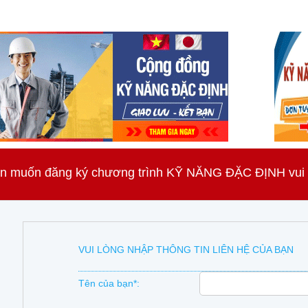
n muốn đăng ký chương trình KỸ NĂNG ĐẶC ĐỊNH vui lò
VUI LÒNG NHẬP THÔNG TIN LIÊN HỆ CỦA BẠN
Tên của bạn*: