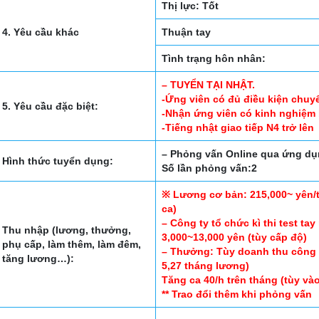
Thị lực: Tốt
4. Yêu cầu khác
Thuận tay
Tình trạng hôn nhân:
– TUYỂN TẠI NHẬT.
-Ứng viên có đủ điều kiện chuyể
5. Yêu cầu đặc biệt:
-Nhận ứng viên có kinh nghiệm
-Tiếng nhật giao tiếp N4 trở lên
– Phỏng vấn Online qua ứng d
Hình thức tuyển dụng:
Số lần phỏng vấn:2
※ Lương cơ bản: 215,000~ yên/
ca)
– Công ty tổ chức kì thi test ta
Thu nhập (lương, thưởng,
3,000~13,000 yên (tùy cấp độ)
phụ cấp, làm thêm, làm đêm,
– Thưởng: Tùy doanh thu công 
tăng lương…):
5,27 tháng lương)
Tăng ca 40/h trên tháng (tùy và
** Trao đổi thêm khi phỏng vấn