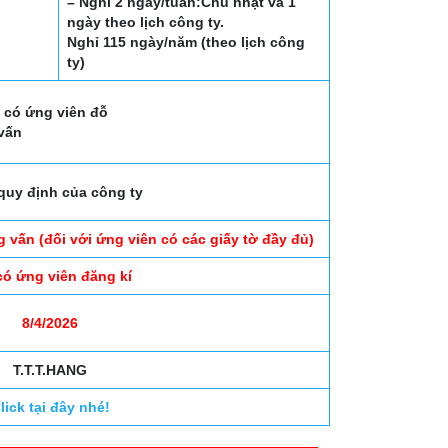
– Nghỉ 2 ngày/tuần:Chủ nhật và 1
ngày theo lịch công ty.
Nghỉ 115 ngày/năm (theo lịch công
ty)
i có ứng viên đỗ
 vấn
quy định của công ty
 vấn (đối với ứng viên có các giấy tờ đầy đủ)
có ứng viên đăng kí
8/4/2026
T.T.T.HANG
lick tại đây nhé!