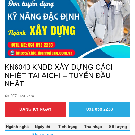
KN6040 KNDD XÂY DỰNG CÁCH
NHIỆT TẠI AICHI – TUYỂN ĐẦU
NHẬT
267 lượt xem
ĐĂNG KÝ NGAY
091 858 2233
Ngành nghề
Ngày thi
Tình trạng
Thu nhập
Số lượng
Khi có ứng