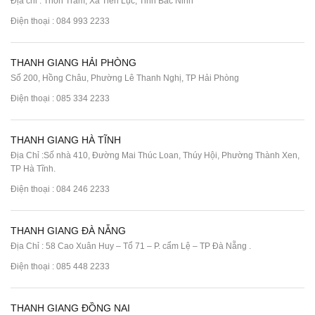
Địa chỉ : Thôn Trám, Xã Tiên Lục, Tỉnh Bắc Ninh
Điện thoại :
084 993 2233
THANH GIANG HẢI PHÒNG
Số 200, Hồng Châu, Phường Lê Thanh Nghị, TP Hải Phòng
Điện thoại :
085 334 2233
THANH GIANG HÀ TĨNH
Địa Chỉ :Số nhà 410, Đường Mai Thúc Loan, Thúy Hội, Phường Thành Xen,
TP Hà Tĩnh.
Điện thoại :
084 246 2233
THANH GIANG ĐÀ NẴNG
Địa Chỉ : 58 Cao Xuân Huy – Tổ 71 – P. cẩm Lệ – TP Đà Nẵng .
Điện thoại :
085 448 2233
THANH GIANG ĐỒNG NAI