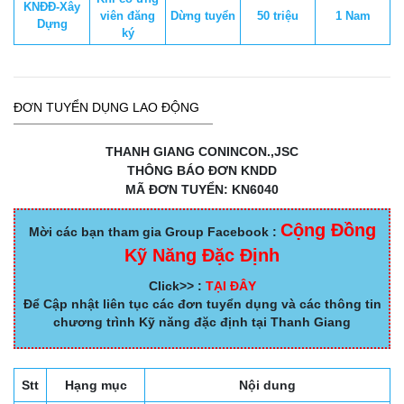
KNĐĐ-Xây
viên đăng
Dừng tuyển
50 triệu
1 Nam
Dựng
ký
ĐƠN TUYỂN DỤNG LAO ĐỘNG
THANH GIANG CONINCON.,JSC
THÔNG BÁO ĐƠN KNDD
MÃ ĐƠN TUYỂN: KN6040
Cộng Đồng
Mời các bạn tham gia Group Facebook :
Kỹ Năng Đặc Định
Click>> :
TẠI ĐÂY
Để Cập nhật liên tục các đơn tuyển dụng và các thông tin
chương trình Kỹ năng đặc định tại Thanh Giang
Stt
Hạng mục
Nội dung