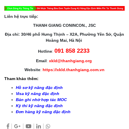
Liên hệ trực tiếp:
THANH GIANG CONINCON., JSC
Địa chỉ: 30/46 phố Hưng Thịnh – X2A, Phường Yên Sở, Quận
Hoàng Mai, Hà Nội
091 858 2233
Hotline
:
Email
:
xkld@thanhgiang.org
Website
:
https://xkld.thanhgiang.com.vn
Tham khảo thêm:
Hồ sơ kỹ năng đặc định
Visa kỹ năng đặc định
Bản ghi nhớ hợp tác MOC
Kỳ thi kỹ năng đặc định
Đơn hàng kỹ năng đặc định