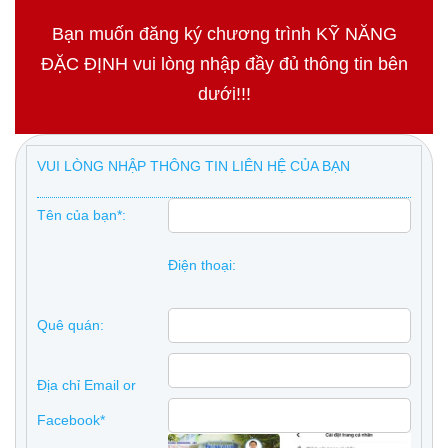
Bạn muốn đăng ký chương trình KỸ NĂNG
ĐẶC ĐỊNH vui lòng nhập đầy đủ thông tin bên
dưới!!!
VUI LÒNG NHẬP THÔNG TIN LIÊN HỆ CỦA BẠN
Tên của bạn*:
Điện thoại:
Quê quán:
Địa chỉ Email or
Facebook*