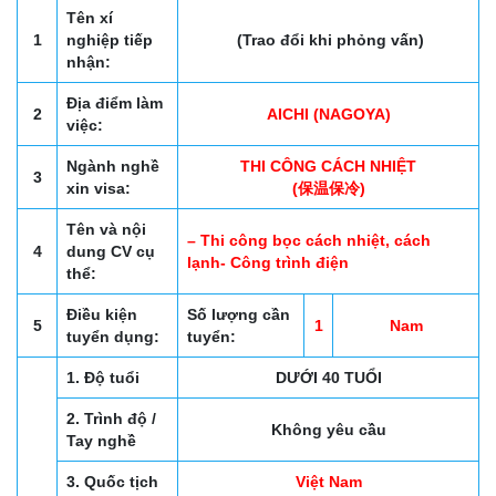
Tên xí
1
nghiệp tiếp
(Trao đổi khi phỏng vấn)
nhận:
Địa điểm làm
2
AICHI (NAGOYA)
việc:
Ngành nghề
THI CÔNG CÁCH NHIỆT
3
xin visa:
(保温保冷)
Tên và nội
– Thi công bọc cách nhiệt, cách
4
dung CV cụ
lạnh- Công trình điện
thể:
Điều kiện
Số lượng cần
5
1
Nam
tuyển dụng:
tuyển:
1. Độ tuổi
DƯỚI 40 TUỔI
2. Trình độ /
Không yêu cầu
Tay nghề
3. Quốc tịch
Việt Nam