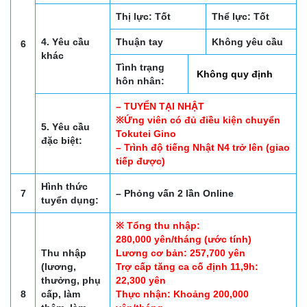
Thị lực: Tốt
Thể lực: Tốt
4. Yêu cầu
Thuận tay
Không yêu cầu
6
khác
Tình trạng
Không quy định
hôn nhân:
– TUYỂN TẠI NHẬT
※Ứng viên có đủ điều kiện chuyển
5. Yêu cầu
Tokutei Gino
đặc biệt:
– Trình độ tiếng Nhật N4 trở lên (giao
tiếp được)
Hình thức
7
– Phỏng vấn 2 lần Online
tuyển dụng:
※ Tổng thu nhập:
280,000 yên/tháng (ước tính)
Thu nhập
Lương cơ bản: 257,700 yên
(lương,
Trợ cấp tăng ca cố định 11,9h:
thưởng, phụ
22,300 yên
8
cấp, làm
Thực nhận: Khoảng 200,000