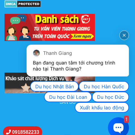
FANPAGE
Thanh Giang
Bạn đang quan tâm tới chương trình 
nào tại Thanh Giang? 
KHẢO SÁT CHẤT LƯỢNG DỊCH VỤ
Du học Nhật Bản
Du học Hàn Quốc
Du học Đài Loan
Du học Đức
BẢN ĐỒ
Xuất khẩu lao động
1
0918582233