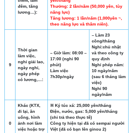
thêm, làm
yên/tháng
đêm, tăng
Thưởng: 2 lần/năm (50,000 yên, tùy
lương…):
năng lực)
Tăng lương: 1 lần/năm (1,000yên ~,
theo năng lực và thâm niên).
– Làm 23
công/tháng
Nghỉ:chủ nhật
Thời gian
– Giờ làm: 08:00 –
và theo công ty
làm việc,
17:00 (nghỉ 90
quy định
nghỉ giải lao,
9
phút)
Nghỉ phép năm:
ngày nghỉ,
Làm việc
10 ngày/năm
ngày phép
7h30p/ngày
(sau 6 tháng làm
có lương,…:
việc)
Nghỉ 90
ngày/năm
Khác (KTX,
※ ️Ký túc xá: 25,000 yên/tháng
đi lại, ăn
Điện, nước, gas: 5,000 yên/tháng
uống, hình
(chi trả theo thực tế)
0
ảnh nơi làm
Công ty hiện tại đã có sempai người
việc hoặc trợ
Việt (đã có bạn lên ginou 2)