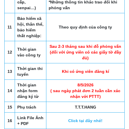
cấp,
*Những thông tin khác trao đổi khi
senpai…)
phỏng vấn
Bảo hiểm xã
hội, thân thể,
11
Theo quy định của công ty
bảo hiểm
thất nghiệp:
Sau 2-3 tháng sau khi đỗ phỏng vấn
Thời gian
12
(đối với ứng viên có các giấy tờ đầy
vào công ty
đủ)
Thời gian thi
13
Khi có ứng viên đăng kí
tuyển
Thời gian
8/5/2026
14
nhận form
( sau ngày phát đơn 2 tuần cần xác
đăng ký từ
nhận với PTTT)
15
Phụ trách
T.T.T.HANG
Link File Ảnh
16
Click tại đây nhé!
+ PDF