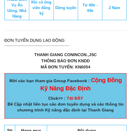
Khi có ứng
Vụ Ăn
Từ 40tr -
viên đăng
Dừng tuyển
2 Nam
Uống, Nhà
44tr
ký
Hàng
ĐƠN TUYỂN DỤNG LAO ĐỘNG
THANH GIANG CONINCON.,JSC
THÔNG BÁO ĐƠN KNDD
MÃ ĐƠN TUYỂN: KN6054
Cộng Đồng
Mời các bạn tham gia Group Facebook :
Kỹ Năng Đặc Định
Click>> :
TẠI ĐÂY
Để Cập nhật liên tục các đơn tuyển dụng và các thông tin
chương trình Kỹ năng đặc định tại Thanh Giang
Stt
Hạng mục
Nội dung