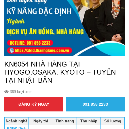
KN6054 NHÀ HÀNG TẠI
HYOGO,OSAKA, KYOTO – TUYỂN
TẠI NHẬT BẢN
369 lượt xem
ĐĂNG KÝ NGAY
091 858 2233
Ngành nghề
Ngày thi
Tình trạng
Thu nhập
Số lượng
KNĐĐ-Dịch