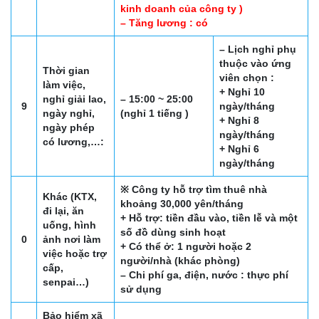
kinh doanh của công ty )
– Tăng lương : có
– Lịch nghỉ phụ
thuộc vào ứng
Thời gian
viên chọn :
làm việc,
+ Nghỉ 10
nghỉ giải lao,
– 15:00 ~ 25:00
9
ngày/tháng
ngày nghỉ,
(nghỉ 1 tiếng )
+ Nghỉ 8
ngày phép
ngày/tháng
có lương,…:
+ Nghỉ 6
ngày/tháng
※ Công ty hỗ trợ tìm thuê nhà
Khác (KTX,
khoảng 30,000 yên/tháng
đi lại, ăn
+ Hỗ trợ: tiền đầu vào, tiền lễ và một
uống, hình
số đồ dùng sinh hoạt
0
ảnh nơi làm
+ Có thể ở: 1 người hoặc 2
việc hoặc trợ
người/nhà (khác phòng)
cấp,
– Chi phí ga, điện, nước : thực phí
senpai…)
sử dụng
Bảo hiểm xã