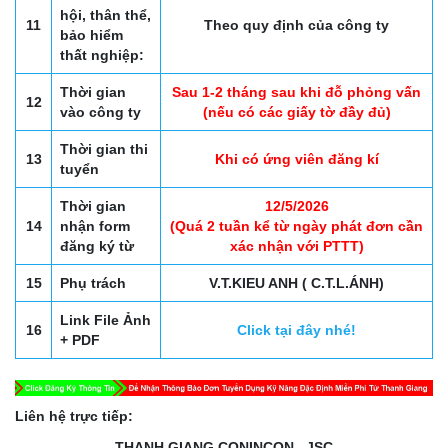
hội, thân thể,
11
Theo quy định của công ty
bảo hiểm
thất nghiệp:
Thời gian
Sau 1-2 tháng sau khi đỗ phỏng vấn
12
vào công ty
(nếu có các giấy tờ đầy đủ)
Thời gian thi
13
Khi có ứng viên đăng kí
tuyển
Thời gian
12/5/2026
14
nhận form
(Quá 2 tuần kể từ ngày phát đơn cần
đăng ký từ
xác nhận với PTTT)
15
Phụ trách
V.T.KIEU ANH ( C.T.L.ÁNH)
Link File Ảnh
16
Click tại đây nhé!
+ PDF
Liên hệ trực tiếp:
THANH GIANG CONINCON., JSC