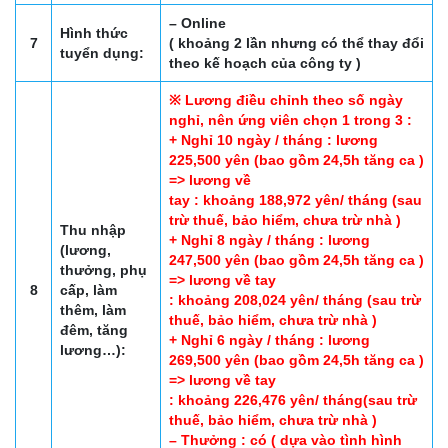
– Online
Hình thức
7
( khoảng 2 lần nhưng có thể thay đổi
tuyển dụng:
theo kế hoạch của công ty )
※ Lương điều chỉnh theo số ngày
nghỉ, nên ứng viên chọn 1 trong 3 :
+ Nghỉ 10 ngày / tháng : lương
225,500 yên (bao gồm 24,5h tăng ca )
=> lương về
tay : khoảng 188,972 yên/ tháng (sau
trừ thuế, bảo hiểm, chưa trừ nhà )
Thu nhập
+ Nghỉ 8 ngày / tháng : lương
(lương,
247,500 yên (bao gồm 24,5h tăng ca )
thưởng, phụ
=> lương về tay
8
cấp, làm
: khoảng 208,024 yên/ tháng (sau trừ
thêm, làm
thuế, bảo hiểm, chưa trừ nhà )
đêm, tăng
+ Nghỉ 6 ngày / tháng : lương
lương…):
269,500 yên (bao gồm 24,5h tăng ca )
=> lương về tay
: khoảng 226,476 yên/ tháng(sau trừ
thuế, bảo hiểm, chưa trừ nhà )
– Thưởng : có ( dựa vào tình hình