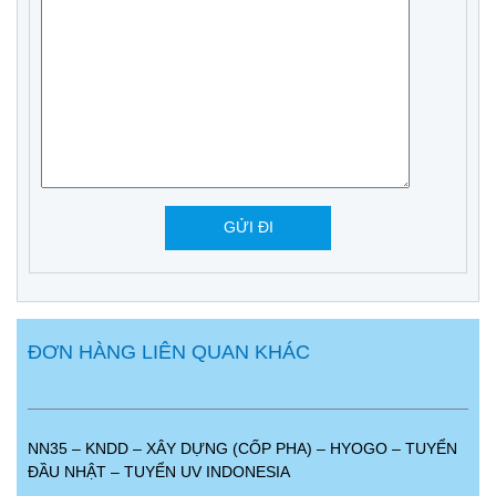
ĐƠN HÀNG LIÊN QUAN KHÁC
NN35 – KNDD – XÂY DỰNG (CỐP PHA) – HYOGO – TUYỂN
ĐẦU NHẬT – TUYỂN UV INDONESIA