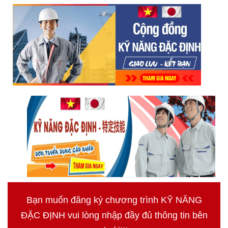
Bạn muốn đăng ký chương trình KỸ NĂNG
ĐẶC ĐỊNH vui lòng nhập đầy đủ thông tin bên