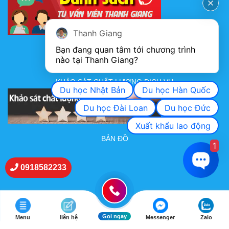
Thanh Giang
Bạn đang quan tâm tới chương trình 
FANPAGE
nào tại Thanh Giang? 
KHẢO SÁT CHẤT LƯỢNG DỊCH VỤ
Du học Nhật Bản
Du học Hàn Quốc
Du học Đài Loan
Du học Đức
Xuất khẩu lao động
BẢN ĐỒ
1
0918582233
Gọi ngay
Menu
liên hệ
Messenger
Zalo