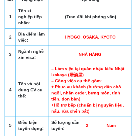
Tên xí
1
nghiệp tiếp
(Trao đổi khi phỏng vấn)
nhận:
Địa điểm làm
2
HYOGO, OSAKA, KYOTO
việc:
Ngành nghề
3
NHÀ HÀNG
xin visa:
– Làm việc tại quán nhậu kiểu Nhật
Izakaya (居酒屋)
– Công việc cụ thể gồm:
Tên và nội
+ Phục vụ khách (hướng dẫn chỗ
4
dung CV cụ
ngồi, nhận order, bưng món, tính
thể:
tiền, dọn bàn)
+Hỗ trợ bếp (chuẩn bị nguyên liệu,
nấu, rửa chén bát)
Điều kiện
Số lượng cần
5
2
Nam
tuyển dụng:
tuyển: