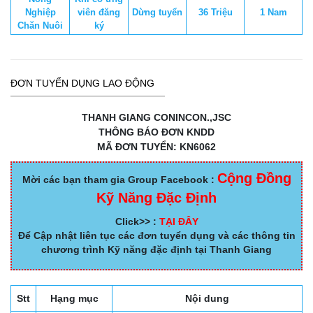
Nghiệp
viên đăng
Dừng tuyển
36 Triệu
1 Nam
Chăn Nuôi
ký
ĐƠN TUYỂN DỤNG LAO ĐỘNG
THANH GIANG CONINCON.,JSC
THÔNG BÁO ĐƠN KNDD
MÃ ĐƠN TUYỂN: KN6062
Cộng Đồng
Mời các bạn tham gia Group Facebook :
Kỹ Năng Đặc Định
Click>> :
TẠI ĐÂY
Để Cập nhật liên tục các đơn tuyển dụng và các thông tin
chương trình Kỹ năng đặc định tại Thanh Giang
Stt
Hạng mục
Nội dung