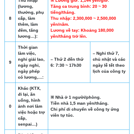
Thu nhập
※ Lương giờ: 1,144 yên/giờ.
(lương,
Tăng ca trung bình: 20 ~ 30
thưởng, phụ
tiếng/tháng.
8
cấp, làm
Thu nhập: 2,300,000 ~ 2,500,000
thêm, làm
yên/năm.
đêm, tăng
Lương về tay: Khoảng 180,000
lương…):
yên/tháng trở lên.
Thời gian
làm việc,
– Nghỉ thứ 7,
nghỉ giải lao,
– Thứ 2 đến thứ
chủ nhật và các
9
ngày nghỉ,
6: 7:30 ~ 17h30
ngày lễ tết theo
ngày phép
lịch của công ty
có lương,…:
Khác (KTX,
đi lại, ăn
※ Nhà ở 1 người/phòng.
uống, hình
Tiền nhà 1,5 man yên/tháng.
0
ảnh nơi làm
Chi phí di chuyển về công ty ứng
việc hoặc trợ
viên tự túc.
cấp,
senpai…)