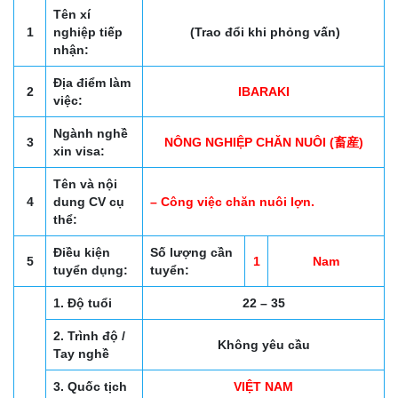
Tên xí
1
nghiệp tiếp
(Trao đổi khi phỏng vấn)
nhận:
Địa điểm làm
2
IBARAKI
việc:
Ngành nghề
3
NÔNG NGHIỆP CHĂN NUÔI (畜産)
xin visa:
Tên và nội
4
dung CV cụ
– Công việc chăn nuôi lợn.
thể:
Điều kiện
Số lượng cần
5
1
Nam
tuyển dụng:
tuyển:
1. Độ tuổi
22 – 35
2. Trình độ /
Không yêu cầu
Tay nghề
3. Quốc tịch
VIỆT NAM