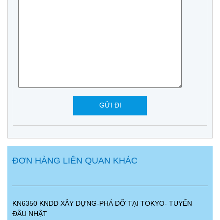
ĐƠN HÀNG LIÊN QUAN KHÁC
KN6350 KNDD XÂY DỰNG-PHÁ DỠ TẠI TOKYO- TUYỂN
ĐẦU NHẬT