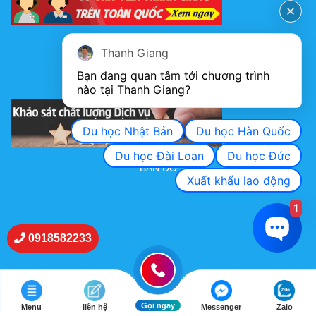
FANPAGE
Thanh Giang
Bạn đang quan tâm tới chương trình 
nào tại Thanh Giang? 
KHẢO SÁT CHẤT LƯỢNG DỊCH VỤ
Du học Nhật Bản
Du học Hàn Quốc
Du học Đài Loan
Du học Đức
BẢN ĐỒ
Xuất khẩu lao động
1
0918582233
Gọi ngay
Menu
liên hệ
Messenger
Zalo