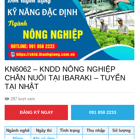
KN6062 – KNDD NÔNG NGHIỆP
CHĂN NUÔI TẠI IBARAKI – TUYỂN
TẠI NHẬT
287 lượt xem
ĐĂNG KÝ NGAY
091 858 2233
Ngành nghề
Ngày thi
Tình trạng
Thu nhập
Số lượng
Nông
Khi có ứng