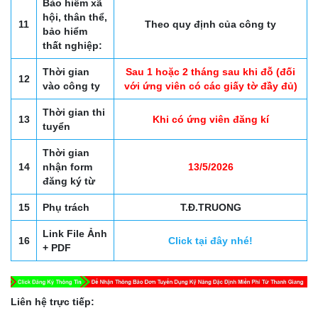
Bảo hiểm xã
hội, thân thể,
11
Theo quy định của công ty
bảo hiểm
thất nghiệp:
Thời gian
Sau 1 hoặc 2 tháng sau khi đỗ (đối
12
vào công ty
với ứng viên có các giấy tờ đầy đủ)
Thời gian thi
13
Khi có ứng viên đăng kí
tuyển
Thời gian
14
nhận form
13/5/2026
đăng ký từ
15
Phụ trách
T.Đ.TRUONG
Link File Ảnh
16
Click tại đây nhé!
+ PDF
Liên hệ trực tiếp: