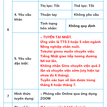
Thị lực: Tốt
Thể lực: Tốt
4. Yêu cầu
Thuận tay
Không yêu cầu
khác
Tình trạng
Không quy định
hôn nhân:
6
– TUYỂN TẠI NHẬT.
Ứng viên là TTS 3 hoặc 5 năm ngành
Nông nghiệp chăn nuôi.
Tokutei ginou muốn chuyển việc.
Tiếng Nhật giao tiếp tương đương
5. Yêu cầu
N4 trở lên.
đặc biệt:
Không nhận Gino chuyển việc quá 2
lần và chuyển việc sớm (cty hiện tại
chưa đủ 6 tháng).
Tuyền các bạn về làm được trong
tháng 6 hoặc tháng 7.
Hình thức
– Phỏng vấn Online qua ứng dụng
7
tuyển dụng:
ZOOM