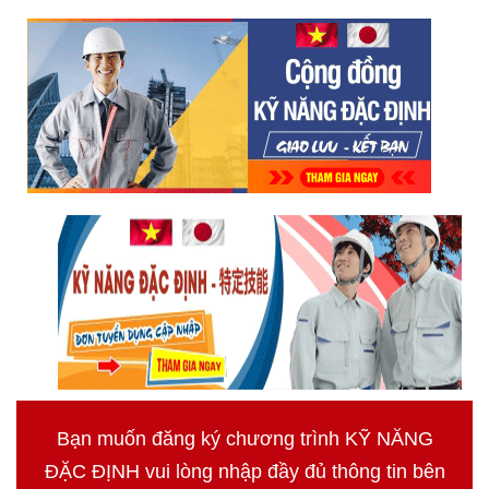
Bạn muốn đăng ký chương trình KỸ NĂNG
ĐẶC ĐỊNH vui lòng nhập đầy đủ thông tin bên