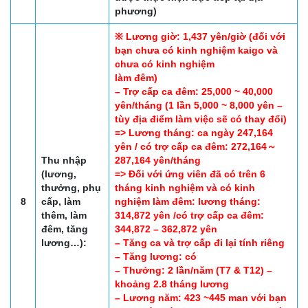
phương)
※ Lương giờ: 1,437 yên/giờ (đối với
bạn chưa có kinh nghiệm kaigo và
chưa có kinh nghiệm
làm đêm)
– Trợ cấp ca đêm: 25,000 ~ 40,000
yên/tháng (1 lần 5,000 ~ 8,000 yên –
tùy địa điểm làm việc sẽ có thay đổi)
=> Lương tháng: ca ngày 247,164
yên / có trợ cấp ca đêm: 272,164～
Thu nhập
287,164 yên/tháng
(lương,
=> Đối với ứng viên đã có trên 6
thưởng, phụ
tháng kinh nghiệm và có kinh
8
cấp, làm
nghiệm làm đêm: lương tháng:
thêm, làm
314,872 yên /có trợ cấp ca đêm:
đêm, tăng
344,872 – 362,872 yên
lương…):
– Tăng ca và trợ cấp đi lại tính riêng
– Tăng lương: có
– Thưởng: 2 lần/năm (T7 & T12) –
khoảng 2.8 tháng lương
– Lương năm: 423 ~445 man với bạn