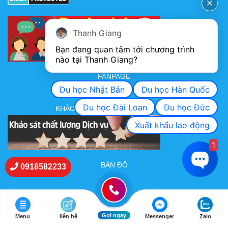
Thanh Giang
Bạn đang quan tâm tới chương trình 
nào tại Thanh Giang? 
FANPAGE
Du học Nhật Bản
Du học Hàn Quốc
Du học Đài Loan
Du học Đức
KHẢO SÁT CHẤT LƯỢNG DỊCH VỤ
Xuất khẩu lao động
1
BẢN ĐỒ
0918582233
Gọi ngay
Menu
liên hệ
Messenger
Zalo