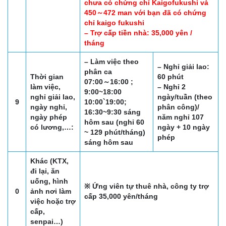
chưa có chứng chỉ Kaigofukushi và
450～472 man với bạn đã có chứng
chỉ kaigo fukushi
– Trợ cấp tiền nhà: 35,000 yên /
tháng
– Làm việc theo
– Nghỉ giải lao:
phân ca
Thời gian
60 phút
07:00～16:00 ;
làm việc,
– Nghỉ 2
9:00~18:00
nghỉ giải lao,
ngày/tuần (theo
9
10:00`19:00;
ngày nghỉ,
phân công)/
16:30~9:30 sáng
ngày phép
năm nghỉ 107
hôm sau (nghỉ 60
có lương,…:
ngày + 10 ngày
~ 129 phút/tháng)
phép
sáng hôm sau
Khác (KTX,
đi lại, ăn
uống, hình
※ Ứng viên tự thuê nhà, công ty trợ
0
ảnh nơi làm
cấp 35,000 yên/tháng
việc hoặc trợ
cấp,
senpai…)