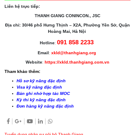
Liên hệ trực tiếp:
THANH GIANG CONINCON., JSC
Địa chỉ: 30/46 phố Hưng Thịnh – X2A, Phường Yên Sở, Quận
Hoàng Mai, Hà Nội
091 858 2233
Hotline
:
Email
:
xkld@thanhgiang.org
Website
:
https://xkld.thanhgiang.com.vn
Tham khảo thêm:
Hồ sơ kỹ năng đặc định
Visa kỹ năng đặc định
Bản ghi nhớ hợp tác MOC
Kỳ thi kỹ năng đặc định
Đơn hàng kỹ năng đặc định
Tuyển dụng nhân sự nội bộ Thanh Giang