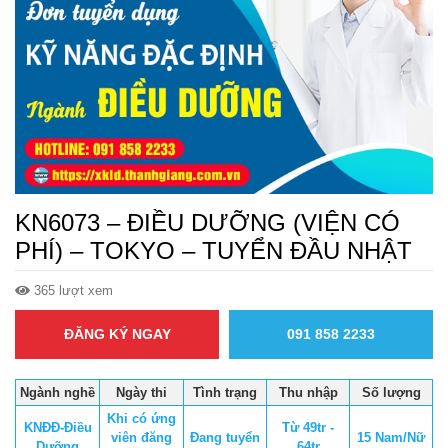
KN6073 – ĐIỀU DƯỠNG (VIỆN CÓ
PHÍ) – TOKYO – TUYỂN ĐẦU NHẬT
365 lượt xem
ĐĂNG KÝ NGAY
091 858 2233
Ngành nghề
Ngày thi
Tình trạng
Thu nhập
Số lượng
Khi có ứng
KNĐĐ-Điều
Từ 49tr -
viên đăng
Đang tuyển
15 Nam/Nữ
Dưỡng
64tr