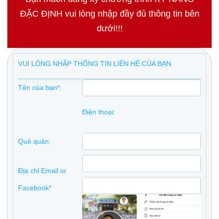
ĐẶC ĐỊNH vui lòng nhập đầy đủ thông tin bên
dưới!!!
VUI LÒNG NHẬP THÔNG TIN LIÊN HỆ CỦA BẠN
Tên của bạn*:
Điện thoại:
Quê quán:
Địa chỉ Email or
Facebook*