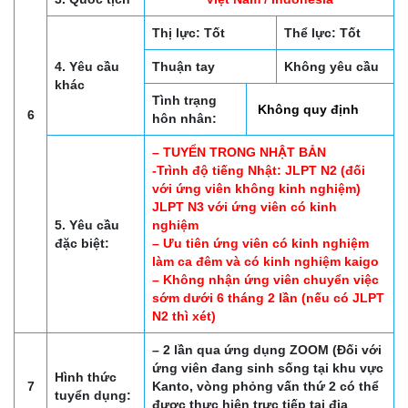
Thị lực: Tốt
Thể lực: Tốt
4. Yêu cầu
Thuận tay
Không yêu cầu
khác
Tình trạng
Không quy định
6
hôn nhân:
– TUYỂN TRONG NHẬT BẢN
-Trình độ tiếng Nhật: JLPT N2 (đối
với ứng viên không kinh nghiệm)
JLPT N3 với ứng viên có kinh
5. Yêu cầu
nghiệm
đặc biệt:
– Ưu tiên ứng viên có kinh nghiệm
làm ca đêm và có kinh nghiệm kaigo
– Không nhận ứng viên chuyển việc
sớm dưới 6 tháng 2 lần (nếu có JLPT
N2 thì xét)
– 2 lần qua ứng dụng ZOOM (Đối với
ứng viên đang sinh sống tại khu vực
Hình thức
7
Kanto, vòng phỏng vấn thứ 2 có thể
tuyển dụng:
được thực hiện trực tiếp tại địa