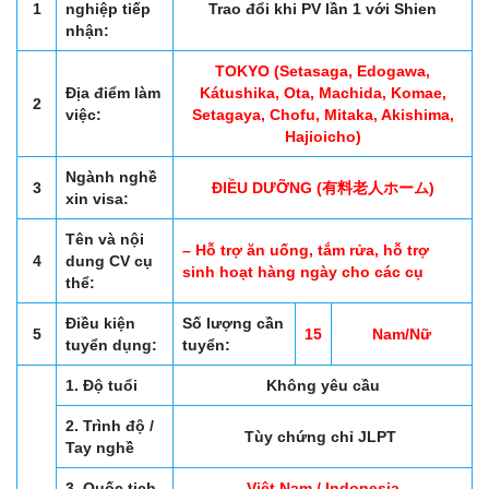
1
nghiệp tiếp
Trao đổi khi PV lần 1 với Shien
nhận:
TOKYO (Setasaga, Edogawa,
Địa điểm làm
Kátushika, Ota, Machida, Komae,
2
việc:
Setagaya, Chofu, Mitaka, Akishima,
Hajioicho)
Ngành nghề
3
ĐIỀU DƯỠNG (有料老人ホーム)
xin visa:
Tên và nội
– Hỗ trợ ăn uống, tắm rửa, hỗ trợ
4
dung CV cụ
sinh hoạt hàng ngày cho các cụ
thể:
Điều kiện
Số lượng cần
5
15
Nam/Nữ
tuyển dụng:
tuyển:
1. Độ tuổi
Không yêu cầu
2. Trình độ /
Tùy chứng chỉ JLPT
Tay nghề
3. Quốc tịch
Việt Nam / Indonesia