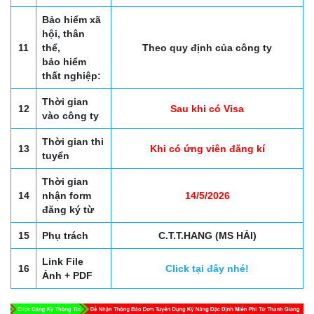
Bảo hiểm xã
hội, thân
11
thể,
Theo quy định của công ty
bảo hiểm
thất nghiệp:
Thời gian
12
Sau khi có Visa
vào công ty
Thời gian thi
13
Khi có ứng viên đăng kí
tuyển
Thời gian
14
nhận form
14/5/2026
đăng ký từ
15
Phụ trách
C.T.T.HANG (MS HẢI)
Link File
16
Click tại đây nhé!
Ảnh + PDF