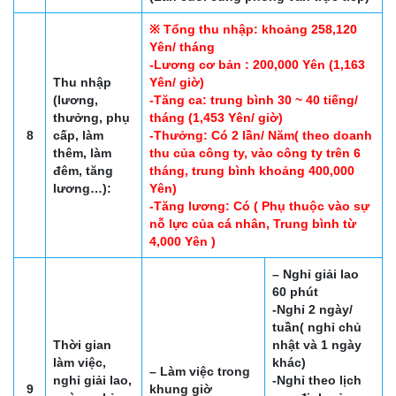
※ Tổng thu nhập: khoảng 258,120
Yên/ tháng
-Lương cơ bản : 200,000 Yên (1,163
Thu nhập
Yên/ giờ)
(lương,
-Tăng ca: trung bình 30 ~ 40 tiếng/
thưởng, phụ
tháng (1,453 Yên/ giờ)
8
cấp, làm
-Thưởng: Có 2 lần/ Năm( theo doanh
thêm, làm
thu của công ty, vào công ty trên 6
đêm, tăng
tháng, trung bình khoảng 400,000
lương…):
Yên)
-Tăng lương: Có ( Phụ thuộc vào sự
nỗ lực của cá nhân, Trung bình từ
4,000 Yên )
– Nghỉ giải lao
60 phút
-Nghỉ 2 ngày/
tuần( nghỉ chủ
Thời gian
nhật và 1 ngày
làm việc,
khác)
– Làm việc trong
nghỉ giải lao,
-Nghỉ theo lịch
9
khung giờ