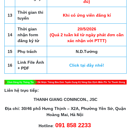
đủ)
Thời gian thi
13
Khi có ứng viên đăng kí
tuyển
Thời gian
20/5/2026
14
nhận form
(Quá 2 tuần kể từ ngày phát đơn cần
đăng ký từ
xác nhận với PTTT)
15
Phụ trách
N.D.Tưởng
Link File Ảnh
16
Click tại đây nhé!
+ PDF
Liên hệ trực tiếp:
THANH GIANG CONINCON., JSC
Địa chỉ: 30/46 phố Hưng Thịnh – X2A, Phường Yên Sở, Quận
Hoàng Mai, Hà Nội
091 858 2233
Hotline
: