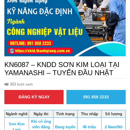
KN6087 – KNDD SƠN KIM LOẠI TẠI
YAMANASHI – TUYỂN ĐẦU NHẬT
303 lượt xem
ĐĂNG KÝ NGAY
091 858 2233
Ngành nghề
Ngày thi
Tình trạng
Thu nhập
Số lượng
Khi có ứng
Sơn Kim
viên đăng
Đang tuyển
46 triệu
2 Nam/Nữ
Loại