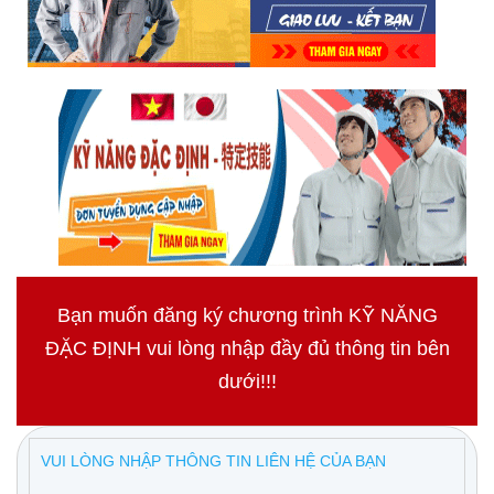
Bạn muốn đăng ký chương trình KỸ NĂNG
ĐẶC ĐỊNH vui lòng nhập đầy đủ thông tin bên
dưới!!!
VUI LÒNG NHẬP THÔNG TIN LIÊN HỆ CỦA BẠN