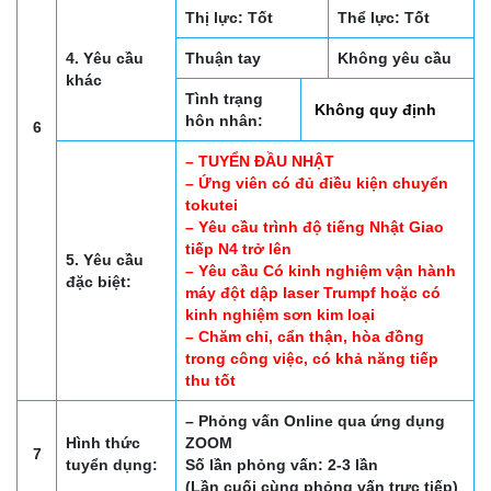
Thị lực: Tốt
Thể lực: Tốt
4. Yêu cầu
Thuận tay
Không yêu cầu
khác
Tình trạng
Không quy định
hôn nhân:
6
– TUYỂN ĐẦU NHẬT
– Ứng viên có đủ điều kiện chuyển
tokutei
– Yêu cầu trình độ tiếng Nhật Giao
tiếp N4 trở lên
5. Yêu cầu
– Yêu cầu Có kinh nghiệm vận hành
đặc biệt:
máy đột dập laser Trumpf hoặc có
kinh nghiệm sơn kim loại
– Chăm chỉ, cẩn thận, hòa đồng
trong công việc, có khả năng tiếp
thu tốt
– Phỏng vấn Online qua ứng dụng
Hình thức
ZOOM
7
tuyển dụng:
Số lần phỏng vấn: 2-3 lần
(Lần cuối cùng phỏng vấn trực tiếp)