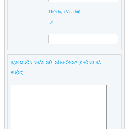
Thời hạn Visa hiện
tại:
BẠN MUỐN NHẮN GỬI GÌ KHÔNG? (KHÔNG BẮT
BUỘC):