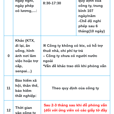
ngày nghỉ,
quy định của
8:30-17:30
ngày phép
công ty, trung
có lương,…:
bình 107
ngày/năm
-Chế độ nghỉ
phép sau 6
tháng(10 ngày)
Khác (KTX,
đi lại, ăn
※ Công ty không có ktx, có hỗ trợ
uống, hình
thuê nhà, chi phí tự trả
0
ảnh nơi làm
– Công ty chưa có người nước
việc hoặc trợ
ngoài
cấp,
*Vấn đề khác trao dổi khi phỏng vấn
senpai…)
Bảo hiểm xã
hội, thân thể,
11
Theo quy định của công ty
bảo hiểm
thất nghiệp:
Sau 2-3 tháng sau khi đỗ phỏng vấn
Thời gian
12
(đối với ứng viên có các giấy tờ đầy
vào công ty