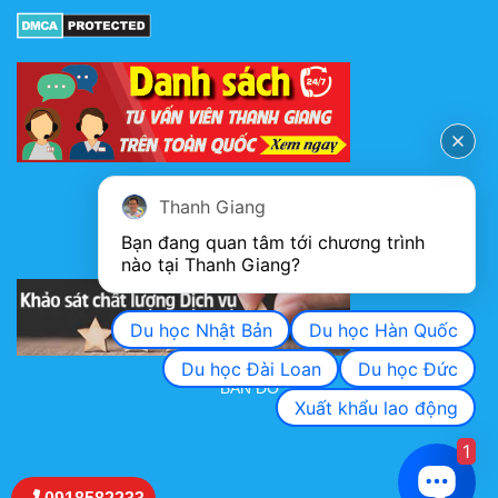
FANPAGE
Thanh Giang
Bạn đang quan tâm tới chương trình 
nào tại Thanh Giang? 
KHẢO SÁT CHẤT LƯỢNG DỊCH VỤ
Du học Nhật Bản
Du học Hàn Quốc
Du học Đài Loan
Du học Đức
BẢN ĐỒ
Xuất khẩu lao động
1