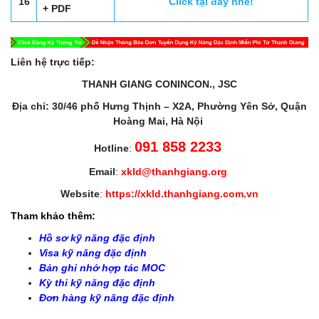
16
Click tại đây nhé!
+ PDF
Liên hệ trực tiếp:
THANH GIANG CONINCON., JSC
Địa chỉ: 30/46 phố Hưng Thịnh – X2A, Phường Yên Sở, Quận
Hoàng Mai, Hà Nội
091 858 2233
Hotline
:
Email
:
xkld@thanhgiang.org
Website
:
https://xkld.thanhgiang.com.vn
Tham khảo thêm:
Hồ sơ kỹ năng đặc định
Visa kỹ năng đặc định
Bản ghi nhớ hợp tác MOC
Kỳ thi kỹ năng đặc định
Đơn hàng kỹ năng đặc định