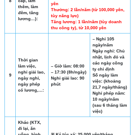
8
cấp, làm
yên
thêm, làm
Thưởng: 2 lần/năm (từ 100,000 yên,
đêm, tăng
tùy năng lực)
lương…):
Tăng lương: 1 lần/năm (tùy doanh
thu công ty), từ 10,000 yên
– Nghỉ 105
ngày/năm
Ngày nghỉ: Chủ
nhật, lịch đỏ và
Thời gian
các ngày công
làm việc,
– Giờ làm: 08:00
ty chỉ định
nghỉ giải lao,
– 17:30 (8h/ngày)
9
Số ngày làm
ngày nghỉ,
Nghỉ giải lao: 90
việc: (khoảng
ngày phép
phút
21,7 ngày/tháng)
có lương,…:
Nghỉ phép năm:
10 ngày/năm
(sau 6 tháng làm
việc)
Khác (KTX,
đi lại, ăn
uống, hình
※ Ký túc xá: 25,000 yên/tháng