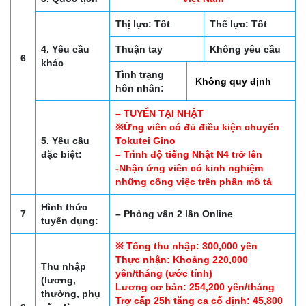
Thị lực: Tốt
Thể lực: Tốt
4. Yêu cầu
Thuận tay
Không yêu cầu
6
khác
Tình trạng
Không quy định
hôn nhân:
– TUYỂN TẠI NHẬT
※Ứng viên có đủ điều kiện chuyển
5. Yêu cầu
Tokutei Gino
đặc biệt:
– Trình độ tiếng Nhật N4 trở lên
-Nhận ứng viên có kinh nghiệm
những công việc trên phần mô tả
Hình thức
7
– Phỏng vấn 2 lần Online
tuyển dụng:
※ Tổng thu nhập: 300,000 yên
Thực nhận: Khoảng 220,000
Thu nhập
yên/tháng (ước tính)
(lương,
Lương cơ bản: 254,200 yên/tháng
thưởng, phụ
Trợ cấp 25h tăng ca cố định: 45,800