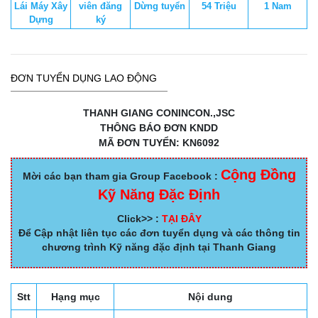
Lái Máy Xây
viên đăng
Dừng tuyển
54 Triệu
1 Nam
Dựng
ký
ĐƠN TUYỂN DỤNG LAO ĐỘNG
THANH GIANG CONINCON.,JSC
THÔNG BÁO ĐƠN KNDD
MÃ ĐƠN TUYỂN: KN6092
Cộng Đồng
Mời các bạn tham gia Group Facebook :
Kỹ Năng Đặc Định
Click>> :
TẠI ĐÂY
Để Cập nhật liên tục các đơn tuyển dụng và các thông tin
chương trình Kỹ năng đặc định tại Thanh Giang
Stt
Hạng mục
Nội dung