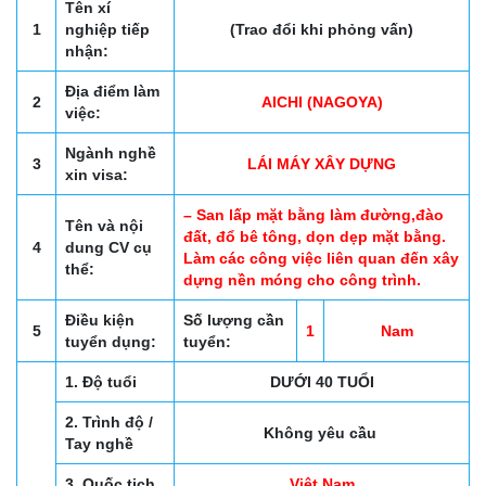
Tên xí
1
nghiệp tiếp
(Trao đổi khi phỏng vấn)
nhận:
Địa điểm làm
2
AICHI (NAGOYA)
việc:
Ngành nghề
3
LÁI MÁY XÂY DỰNG
xin visa:
– San lấp mặt bằng làm đường,đào
Tên và nội
đất, đổ bê tông, dọn dẹp mặt bằng.
4
dung CV cụ
Làm các công việc liên quan đến xây
thể:
dựng nền móng cho công trình.
Điều kiện
Số lượng cần
5
1
Nam
tuyển dụng:
tuyển:
1. Độ tuổi
DƯỚI 40 TUỔI
2. Trình độ /
Không yêu cầu
Tay nghề
3. Quốc tịch
Việt Nam