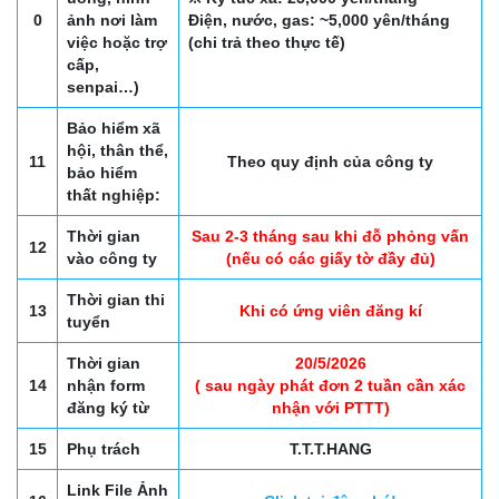
0
ảnh nơi làm
Điện, nước, gas: ~5,000 yên/tháng
việc hoặc trợ
(chi trả theo thực tế)
cấp,
senpai…)
Bảo hiểm xã
hội, thân thể,
11
Theo quy định của công ty
bảo hiểm
thất nghiệp:
Thời gian
Sau 2-3 tháng sau khi đỗ phỏng vấn
12
vào công ty
(nếu có các giấy tờ đầy đủ)
Thời gian thi
13
Khi có ứng viên đăng kí
tuyển
Thời gian
20/5/2026
14
nhận form
( sau ngày phát đơn 2 tuần cần xác
đăng ký từ
nhận với PTTT)
15
Phụ trách
T.T.T.HANG
Link File Ảnh