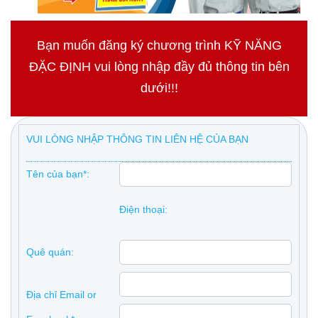
Bạn muốn đăng ký chương trình KỸ NĂNG
ĐẶC ĐỊNH vui lòng nhập đầy đủ thông tin bên
dưới!!!
VUI LÒNG NHẬP THÔNG TIN LIÊN HỆ CỦA BẠN
Tên của bạn*:
Điện thoại:
Quê quán:
Địa chỉ Email or