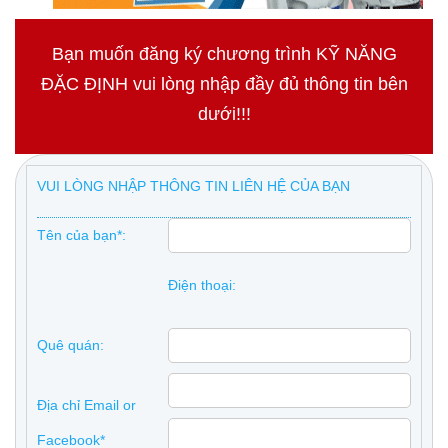
Bạn muốn đăng ký chương trình KỸ NĂNG
ĐẶC ĐỊNH vui lòng nhập đầy đủ thông tin bên
dưới!!!
VUI LÒNG NHẬP THÔNG TIN LIÊN HỆ CỦA BẠN
Tên của bạn*:
Điện thoại:
Quê quán:
Địa chỉ Email or
Facebook*