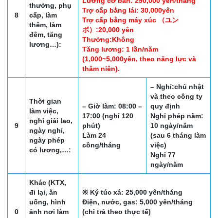
Lương cơ bản: 290,000 yên/tháng
thưởng, phụ
Trợ cấp bằng lái: 30,000yên
8
cấp, làm
Trợ cấp bằng máy xúc （ユン
thêm, làm
ボ）:20,000 yên
đêm, tăng
Thưởng:Không
lương…):
Tăng lương: 1 lần/năm
(1,000~5,000yên, theo năng lực và
thâm niên).
– Nghỉ:chủ nhật
và theo công ty
Thời gian
– Giờ làm: 08:00 –
quy định
làm việc,
17:00 (nghỉ 120
Nghỉ phép năm:
nghỉ giải lao,
9
phút)
10 ngày/năm
ngày nghỉ,
Làm 24
(sau 6 tháng làm
ngày phép
công/tháng
việc)
có lương,…:
Nghỉ 77
ngày/năm
Khác (KTX,
đi lại, ăn
※ Ký túc xá: 25,000 yên/tháng
uống, hình
Điện, nước, gas: 5,000 yên/tháng
0
ảnh nơi làm
(chi trả theo thực tế)