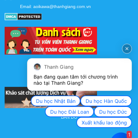
Email:
aoikawa@thanhgiang.com.vn
FANPAGE
Thanh Giang
Bạn đang quan tâm tới chương trình 
nào tại Thanh Giang? 
KHẢO SÁT CHẤT LƯỢNG DỊCH VỤ
Du học Nhật Bản
Du học Hàn Quốc
Du học Đài Loan
Du học Đức
BẢN ĐỒ
Xuất khẩu lao động
1