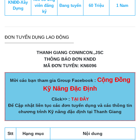
KNĐĐ-Xây
viên đăng
Đang tuyển
60 Triệu
1 Nam
Dựng
ký
ĐƠN TUYỂN DỤNG LAO ĐỘNG
THANH GIANG CONINCON.,JSC
THÔNG BÁO ĐƠN KNDD
MÃ ĐƠN TUYỂN: KN6096
Cộng Đồng
Mời các bạn tham gia Group Facebook :
Kỹ Năng Đặc Định
Click>> :
TẠI ĐÂY
Để Cập nhật liên tục các đơn tuyển dụng và các thông tin
chương trình Kỹ năng đặc định tại Thanh Giang
Stt
Hạng mục
Nội dung