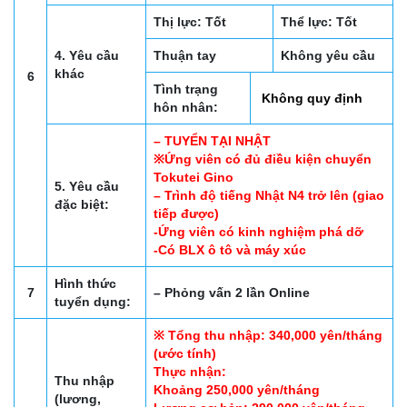
Thị lực: Tốt
Thể lực: Tốt
4. Yêu cầu
Thuận tay
Không yêu cầu
khác
6
Tình trạng
Không quy định
hôn nhân:
– TUYỂN TẠI NHẬT
※Ứng viên có đủ điều kiện chuyển
Tokutei Gino
5. Yêu cầu
– Trình độ tiếng Nhật N4 trở lên (giao
đặc biệt:
tiếp được)
-Ứng viên có kinh nghiệm phá dỡ
-Có BLX ô tô và máy xúc
Hình thức
7
– Phỏng vấn 2 lần Online
tuyển dụng:
※ Tổng thu nhập: 340,000 yên/tháng
(ước tính)
Thực nhận:
Thu nhập
Khoảng 250,000 yên/tháng
(lương,