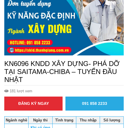
KN6096 KNDD XÂY DỰNG- PHÁ DỠ
TẠI SAITAMA-CHIBA – TUYỂN ĐẦU
NHẬT
181 lượt xem
ĐĂNG KÝ NGAY
091 858 2233
Ngành nghề
Ngày thi
Tình trạng
Thu nhập
Số lượng
Khi có ứng