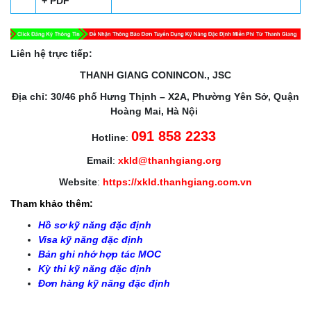
+ PDF
Liên hệ trực tiếp:
THANH GIANG CONINCON., JSC
Địa chỉ: 30/46 phố Hưng Thịnh – X2A, Phường Yên Sở, Quận
Hoàng Mai, Hà Nội
091 858 2233
Hotline
:
Email
:
xkld@thanhgiang.org
Website
:
https://xkld.thanhgiang.com.vn
Tham khảo thêm:
Hồ sơ kỹ năng đặc định
Visa kỹ năng đặc định
Bản ghi nhớ hợp tác MOC
Kỳ thi kỹ năng đặc định
Đơn hàng kỹ năng đặc định