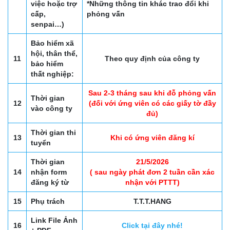
việc hoặc trợ
*Những thông tin khác trao đổi khi
cấp,
phỏng vấn
senpai…)
Bảo hiểm xã
hội, thân thể,
11
Theo quy định của công ty
bảo hiểm
thất nghiệp:
Sau 2-3 tháng sau khi đỗ phỏng vấn
Thời gian
12
(đối với ứng viên có các giấy tờ đầy
vào công ty
đủ)
Thời gian thi
13
Khi có ứng viên đăng kí
tuyển
Thời gian
21/5/2026
14
nhận form
( sau ngày phát đơn 2 tuần cần xác
đăng ký từ
nhận với PTTT)
15
Phụ trách
T.T.T.HANG
Link File Ảnh
16
Click tại đây nhé!