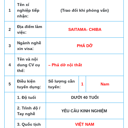
Tên xí
1
nghiệp tiếp
(Trao đổi khi phỏng vấn)
nhận:
Địa điểm làm
2
SAITAMA- CHIBA
việc:
Ngành nghề
3
PHÁ DỠ
xin visa:
Tên và nội
4
dung CV cụ
– Phá dỡ nội thất
thể:
Điều kiện
Số lượng cần
5
1
Nam
tuyển dụng:
tuyển:
1. Độ tuổi
DƯỚI 40 TUỔI
2. Trình độ /
YÊU CẦU KINH NGHIỆM
Tay nghề
3. Quốc tịch
VIỆT NAM