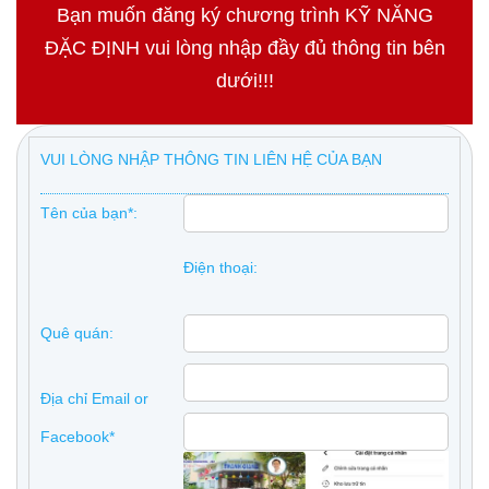
Bạn muốn đăng ký chương trình KỸ NĂNG
ĐẶC ĐỊNH vui lòng nhập đầy đủ thông tin bên
dưới!!!
VUI LÒNG NHẬP THÔNG TIN LIÊN HỆ CỦA BẠN
Tên của bạn*:
Điện thoại:
Quê quán:
Địa chỉ Email or
Facebook*