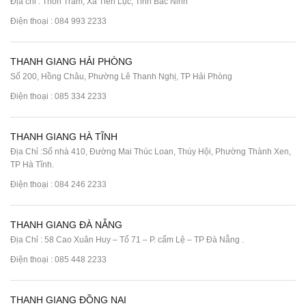
Địa chỉ : Thôn Trám, Xã Tiên Lục, Tỉnh Bắc Ninh
Điện thoại :
084 993 2233
THANH GIANG HẢI PHÒNG
Số 200, Hồng Châu, Phường Lê Thanh Nghị, TP Hải Phòng
Điện thoại :
085 334 2233
THANH GIANG HÀ TĨNH
Địa Chỉ :Số nhà 410, Đường Mai Thúc Loan, Thúy Hội, Phường Thành Xen,
TP Hà Tĩnh.
Điện thoại :
084 246 2233
THANH GIANG ĐÀ NẴNG
Địa Chỉ : 58 Cao Xuân Huy – Tổ 71 – P. cẩm Lệ – TP Đà Nẵng .
Điện thoại :
085 448 2233
THANH GIANG ĐỒNG NAI