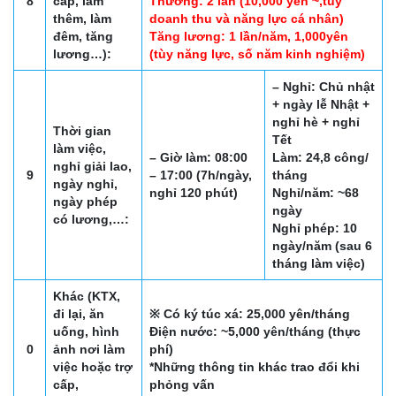
8
cấp, làm
Thưởng: 2 lần (10,000 yên ~,tùy
thêm, làm
doanh thu và năng lực cá nhân)
đêm, tăng
Tăng lương: 1 lần/năm, 1,000yên
lương…):
(tùy năng lực, số năm kinh nghiệm)
– Nghỉ: Chủ nhật
+ ngày lễ Nhật +
nghỉ hè + nghỉ
Thời gian
Tết
làm việc,
– Giờ làm: 08:00
Làm: 24,8 công/
nghỉ giải lao,
9
– 17:00 (7h/ngày,
tháng
ngày nghỉ,
nghỉ 120 phút)
Nghỉ/năm: ~68
ngày phép
ngày
có lương,…:
Nghỉ phép: 10
ngày/năm (sau 6
tháng làm việc)
Khác (KTX,
đi lại, ăn
※ Có ký túc xá: 25,000 yên/tháng
uống, hình
Điện nước: ~5,000 yên/tháng (thực
0
ảnh nơi làm
phí)
việc hoặc trợ
*Những thông tin khác trao đổi khi
cấp,
phỏng vấn