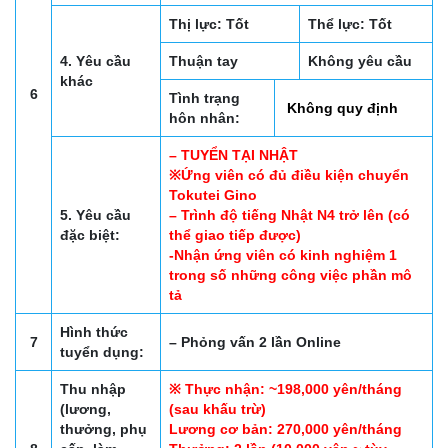
Thị lực: Tốt
Thể lực: Tốt
4. Yêu cầu
Thuận tay
Không yêu cầu
khác
6
Tình trạng
Không quy định
hôn nhân:
– TUYỂN TẠI NHẬT
※Ứng viên có đủ điều kiện chuyển
Tokutei Gino
5. Yêu cầu
– Trình độ tiếng Nhật N4 trở lên (có
đặc biệt:
thể giao tiếp được)
-Nhận ứng viên có kinh nghiệm 1
trong số những công việc phần mô
tả
Hình thức
7
– Phỏng vấn 2 lần Online
tuyển dụng:
Thu nhập
※ Thực nhận: ~198,000 yên/tháng
(lương,
(sau khấu trừ)
thưởng, phụ
Lương cơ bản: 270,000 yên/tháng