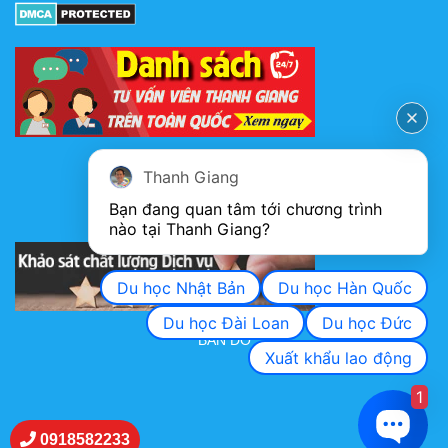
FANPAGE
Thanh Giang
Bạn đang quan tâm tới chương trình 
nào tại Thanh Giang? 
KHẢO SÁT CHẤT LƯỢNG DỊCH VỤ
Du học Nhật Bản
Du học Hàn Quốc
Du học Đài Loan
Du học Đức
BẢN ĐỒ
Xuất khẩu lao động
1
0918582233