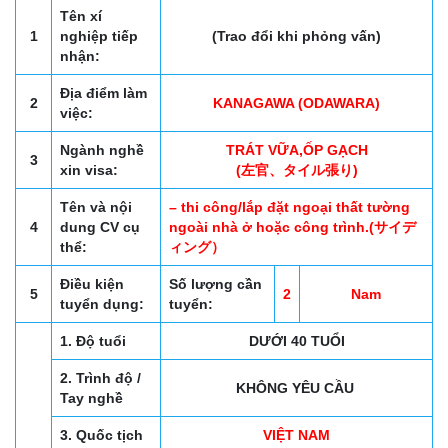
Tên xí
1
nghiệp tiếp
(Trao đổi khi phỏng vấn)
nhận:
Địa điểm làm
2
KANAGAWA (ODAWARA)
việc:
Ngành nghề
TRÁT VỮA,ỐP GẠCH
3
xin visa:
(左官、タイル張り)
Tên và nội
– thi công/lắp đặt ngoại thất tường
4
dung CV cụ
ngoài nhà ở hoặc công trình.(サイデ
thể:
ィング）
Điều kiện
Số lượng cần
5
2
Nam
tuyển dụng:
tuyển:
1. Độ tuổi
DƯỚI 40 TUỔI
2. Trình độ /
KHÔNG YÊU CẦU
Tay nghề
3. Quốc tịch
VIỆT NAM