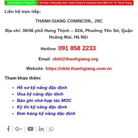
Liên hệ trực tiếp:
THANH GIANG CONINCON., JSC
Địa chỉ: 30/46 phố Hưng Thịnh – X2A, Phường Yên Sở, Quận
Hoàng Mai, Hà Nội
091 858 2233
Hotline
:
Email
:
xkld@thanhgiang.org
Website
:
https://xkld.thanhgiang.com.vn
Tham khảo thêm:
Hồ sơ kỹ năng đặc định
Visa kỹ năng đặc định
Bản ghi nhớ hợp tác MOC
Kỳ thi kỹ năng đặc định
Đơn hàng kỹ năng đặc định