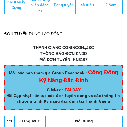
KNĐĐ-Xây
viên đăng
Đang tuyển
48 triệu
2 Nam
Dựng
ký
ĐƠN TUYỂN DỤNG LAO ĐỘNG
THANH GIANG CONINCON.,JSC
THÔNG BÁO ĐƠN KNDD
MÃ ĐƠN TUYỂN: KN6107
Cộng Đồng
Mời các bạn tham gia Group Facebook :
Kỹ Năng Đặc Định
Click>> :
TẠI ĐÂY
Để Cập nhật liên tục các đơn tuyển dụng và các thông tin
chương trình Kỹ năng đặc định tại Thanh Giang
Stt
Hạng mục
Nội dung