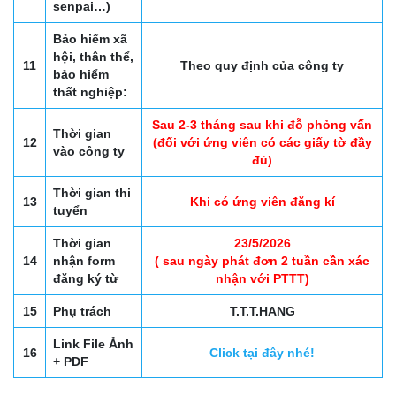
senpai…)
Bảo hiểm xã
hội, thân thể,
11
Theo quy định của công ty
bảo hiểm
thất nghiệp:
Sau 2-3 tháng sau khi đỗ phỏng vấn
Thời gian
12
(đối với ứng viên có các giấy tờ đầy
vào công ty
đủ)
Thời gian thi
13
Khi có ứng viên đăng kí
tuyển
Thời gian
23/5/2026
14
nhận form
( sau ngày phát đơn 2 tuần cần xác
đăng ký từ
nhận với PTTT)
15
Phụ trách
T.T.T.HANG
Link File Ảnh
16
Click tại đây nhé!
+ PDF