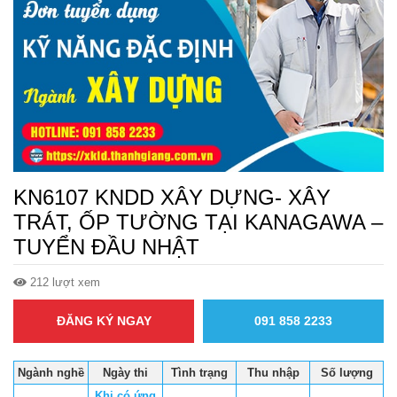
KN6107 KNDD XÂY DỰNG- XÂY
TRÁT, ỐP TƯỜNG TẠI KANAGAWA –
TUYỂN ĐẦU NHẬT
212 lượt xem
ĐĂNG KÝ NGAY
091 858 2233
Ngành nghề
Ngày thi
Tình trạng
Thu nhập
Số lượng
Khi có ứng