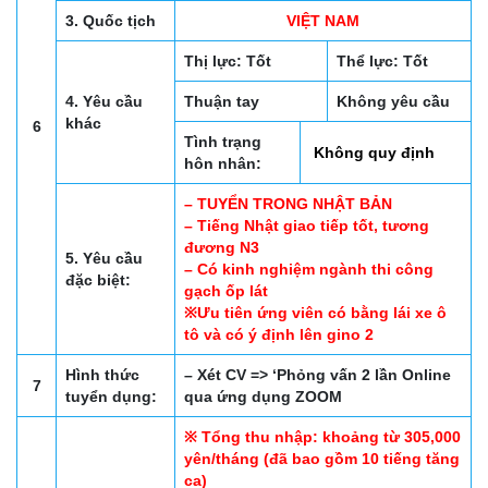
3. Quốc tịch
VIỆT NAM
Thị lực: Tốt
Thể lực: Tốt
4. Yêu cầu
Thuận tay
Không yêu cầu
khác
6
Tình trạng
Không quy định
hôn nhân:
– TUYỂN TRONG NHẬT BẢN
– Tiếng Nhật giao tiếp tốt, tương
đương N3
5. Yêu cầu
– Có kinh nghiệm ngành thi công
đặc biệt:
gạch ốp lát
※Ưu tiên ứng viên có bằng lái xe ô
tô và có ý định lên gino 2
Hình thức
– Xét CV => ‘Phỏng vấn 2 lần Online
7
tuyển dụng:
qua ứng dụng ZOOM
※ Tổng thu nhập: khoảng từ 305,000
yên/tháng (đã bao gồm 10 tiếng tăng
ca)