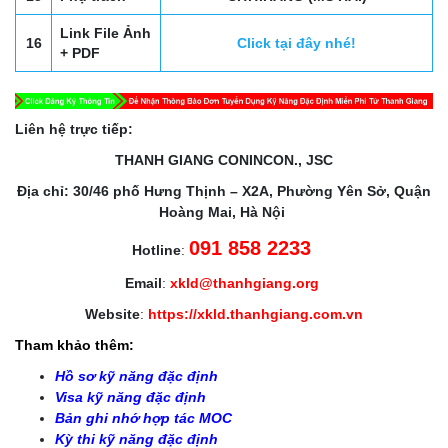
Link File Ảnh
16
Click tại đây nhé!
+ PDF
Liên hệ trực tiếp:
THANH GIANG CONINCON., JSC
Địa chỉ: 30/46 phố Hưng Thịnh – X2A, Phường Yên Sở, Quận
Hoàng Mai, Hà Nội
091 858 2233
Hotline
:
Email
:
xkld@thanhgiang.org
Website
:
https://xkld.thanhgiang.com.vn
Tham khảo thêm:
Hồ sơ kỹ năng đặc định
Visa kỹ năng đặc định
Bản ghi nhớ hợp tác MOC
Kỳ thi kỹ năng đặc định