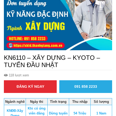
KN6110 – XÂY DỰNG – KYOTO –
TUYỂN ĐẦU NHẬT
118 lượt xem
ĐĂNG KÝ NGAY
091 858 2233
Ngành nghề
Ngày thi
Tình trạng
Thu nhập
Số lượng
Khi có ứng
KNĐĐ-Xây
viên đăng
Dừng tuyển
54 Triệu
1 Nam
Dựng