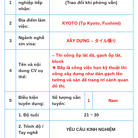
1
nghiệp tiếp
(Trao đổi khi phỏng vấn)
nhận:
Địa điểm làm
2
KYOTO (Tp Kyoto, Fushimi)
việc:
Ngành nghề
3
XÂY DỰNG – タイル張り
xin visa:
– Thi công ốp lát đá, gạch ốp lát,
block
Tên và nội
★ Đây là công việc học kỹ thuật thi
4
dung CV cụ
công xây dựng như dán gạch lên
thể:
tường và sàn để trang trí cảnh quan
đô thị.
Điều kiện
Số lượng cần
5
1
Nam
tuyển dụng:
tuyển:
1. Độ tuổi
21 ~ 30
2. Trình độ /
YÊU CẦU KINH NGHIỆM
Tay nghề