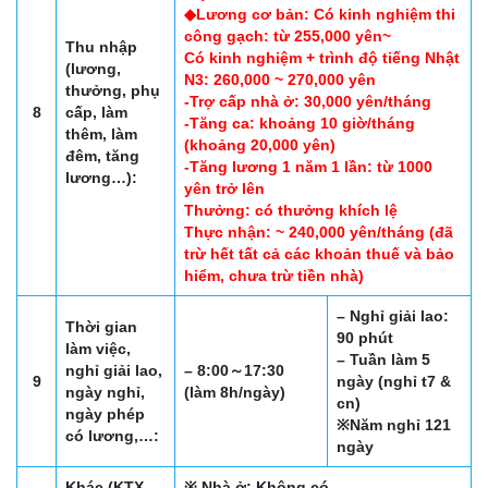
◆Lương cơ bản: Có kinh nghiệm thi
công gạch: từ 255,000 yên~
Thu nhập
Có kinh nghiệm + trình độ tiếng Nhật
(lương,
N3: 260,000 ~ 270,000 yên
thưởng, phụ
-Trợ cấp nhà ở: 30,000 yên/tháng
8
cấp, làm
-Tăng ca: khoảng 10 giờ/tháng
thêm, làm
(khoảng 20,000 yên)
đêm, tăng
-Tăng lương 1 năm 1 lần: từ 1000
lương…):
yên trở lên
Thưởng: có thưởng khích lệ
Thực nhận: ~ 240,000 yên/tháng (đã
trừ hết tất cả các khoản thuế và bảo
hiểm, chưa trừ tiền nhà)
– Nghỉ giải lao:
Thời gian
90 phút
làm việc,
– Tuần làm 5
nghỉ giải lao,
– 8:00～17:30
9
ngày (nghỉ t7 &
ngày nghỉ,
(làm 8h/ngày)
cn)
ngày phép
※Năm nghỉ 121
có lương,…:
ngày
Khác (KTX,
※ Nhà ở: Không có