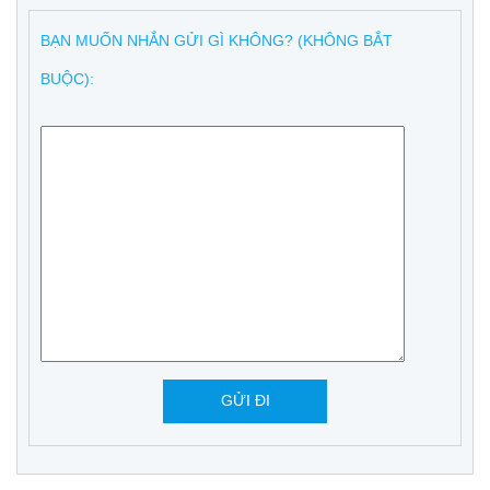
BẠN MUỐN NHẮN GỬI GÌ KHÔNG? (KHÔNG BẮT
BUỘC):