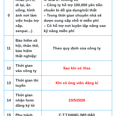
đi lại, ăn
– Công ty hỗ trợ 100,000 yên tiền
uống, hình
chuẩn bị đồ gia dụng/nội thất
0
ảnh nơi làm
– Trong thời gian chuyển nhà sẽ
việc hoặc trợ
được cung cấp chỗ ở miễn phí
cấp,
– Có hỗ trợ nơi luyện tập nâng cao
senpai…)
kỹ năng miễn phí
Bảo hiểm xã
hội, thân thể,
11
Theo quy định của công ty
bảo hiểm
thất nghiệp:
Thời gian
12
Sau khi có Visa
vào công ty
Thời gian thi
13
Khi có ứng viên đăng kí
tuyển
Thời gian
14
nhận form
23/5/2026
đăng ký từ
15
Phụ trách
C.T.T.HANG (MS HẢI)