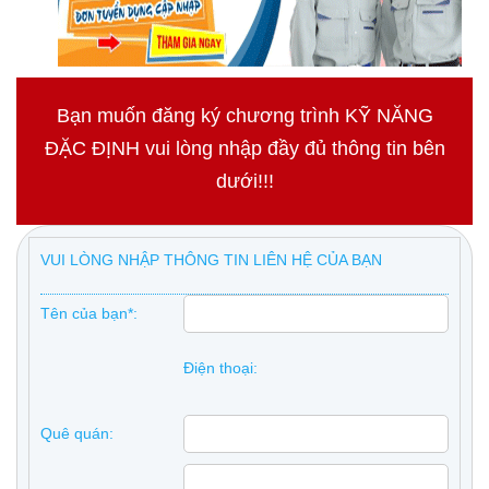
Bạn muốn đăng ký chương trình KỸ NĂNG
ĐẶC ĐỊNH vui lòng nhập đầy đủ thông tin bên
dưới!!!
VUI LÒNG NHẬP THÔNG TIN LIÊN HỆ CỦA BẠN
Tên của bạn*:
Điện thoại:
Quê quán: