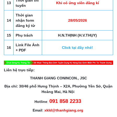
Thời gian thi
13
Khi có ứng viên đăng kí
tuyển
Thời gian
14
nhận form
28/05/2026
đăng ký từ
15
Phụ trách
H.N.THỊNH (H.V.THỤY)
Link File Ảnh
16
Click tại đây nhé!
+ PDF
Liên hệ trực tiếp:
THANH GIANG CONINCON., JSC
Địa chỉ: 30/46 phố Hưng Thịnh – X2A, Phường Yên Sở, Quận
Hoàng Mai, Hà Nội
091 858 2233
Hotline
:
Email
:
xkld@thanhgiang.org