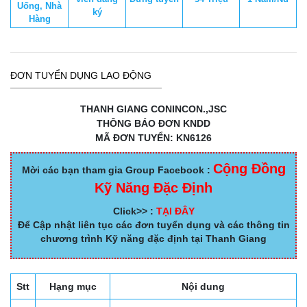
Uống, Nhà
ký
Hàng
ĐƠN TUYỂN DỤNG LAO ĐỘNG
THANH GIANG CONINCON.,JSC
THÔNG BÁO ĐƠN KNDD
MÃ ĐƠN TUYỂN: KN6126
Cộng Đồng
Mời các bạn tham gia Group Facebook :
Kỹ Năng Đặc Định
Click>> :
TẠI ĐÂY
Để Cập nhật liên tục các đơn tuyển dụng và các thông tin
chương trình Kỹ năng đặc định tại Thanh Giang
Stt
Hạng mục
Nội dung