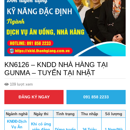
KN6126 – KNDD NHÀ HÀNG TẠI
GUNMA – TUYỂN TẠI NHẬT
109 lượt xem
ĐĂNG KÝ NGAY
091 858 2233
Ngành nghề
Ngày thi
Tình trạng
Thu nhập
Số lượng
KNĐĐ-Dịch
Khi có ứng
Vụ Ăn
viên đăng
Dừng tuyển
34 Triệu
1 Nam/Nữ