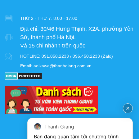
THỨ 2 - THỨ 7: 8:00 - 17:00
Địa chỉ:
30/46 Hưng Thịnh, X2A, phường Yên
Sở, thành phố Hà Nội.
Và 15 chi nhánh trên quốc
HOTLINE:
091.858.2233 / 096.450.2233 (Zalo)
Email:
aoikawa@thanhgiang.com.vn
FANPAGE
Thanh Giang
Bạn đang quan tâm tới chương trình 