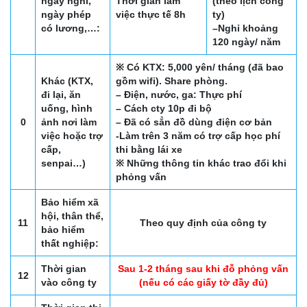
ngày nghỉ,
Thời gian làm
(theo lịch công
ngày phép
việc thực tế 8h
ty)
có lương,…:
–Nghỉ khoảng
120 ngày/ năm
※ Có KTX: 5,000 yên/ tháng (đã bao
Khác (KTX,
gồm wifi). Share phòng.
đi lại, ăn
– Điện, nước, ga: Thực phí
uống, hình
– Cách cty 10p đi bộ
0
ảnh nơi làm
– Đã có sẳn đồ dùng điện cơ bản
việc hoặc trợ
-Làm trên 3 năm có trợ cấp học phí
cấp,
thi bằng lái xe
senpai…)
※ Những thông tin khác trao đổi khi
phỏng vấn
Bảo hiểm xã
hội, thân thể,
11
Theo quy định của công ty
bảo hiểm
thất nghiệp:
Thời gian
Sau 1-2 tháng sau khi đỗ phỏng vấn
12
vào công ty
(nếu có các giấy tờ đầy đủ)