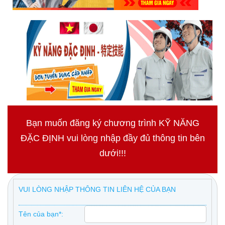
Bạn muốn đăng ký chương trình KỸ NĂNG
ĐẶC ĐỊNH vui lòng nhập đầy đủ thông tin bên
dưới!!!
VUI LÒNG NHẬP THÔNG TIN LIÊN HỆ CỦA BẠN
Tên của bạn*: