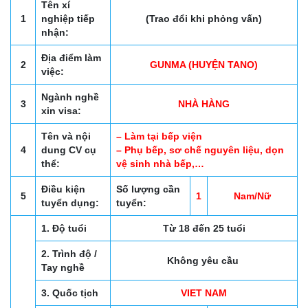
Tên xí
1
nghiệp tiếp
(Trao đổi khi phỏng vấn)
nhận:
Địa điểm làm
2
GUNMA (HUYỆN TANO)
việc:
Ngành nghề
3
NHÀ HÀNG
xin visa:
Tên và nội
– Làm tại bếp viện
4
dung CV cụ
– Phụ bếp, sơ chế nguyên liệu, dọn
thể:
vệ sinh nhà bếp,…
Điều kiện
Số lượng cần
5
1
Nam/Nữ
tuyển dụng:
tuyển:
1. Độ tuổi
Từ 18 đến 25 tuổi
2. Trình độ /
Không yêu cầu
Tay nghề
3. Quốc tịch
VIET NAM