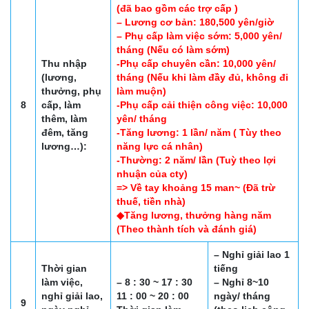
(đã bao gồm các trợ cấp )
– Lương cơ bản: 180,500 yên/giờ
– Phụ cấp làm việc sớm: 5,000 yên/
tháng (Nếu có làm sớm)
Thu nhập
-Phụ cấp chuyên cần: 10,000 yên/
(lương,
tháng (Nếu khi làm đầy đủ, không đi
thưởng, phụ
làm muộn)
8
cấp, làm
-Phụ cấp cải thiện công việc: 10,000
thêm, làm
yên/ tháng
đêm, tăng
-Tăng lương: 1 lần/ năm ( Tùy theo
lương…):
năng lực cá nhân)
-Thường: 2 năm/ lần (Tuỳ theo lợi
nhuận của cty)
=> Về tay khoảng 15 man~ (Đã trừ
thuế, tiền nhà)
◆Tăng lương, thưởng hàng năm
(Theo thành tích và đánh giá)
– Nghỉ giải lao 1
Thời gian
tiếng
làm việc,
– 8 : 30 ~ 17 : 30
– Nghỉ 8~10
nghỉ giải lao,
11 : 00 ~ 20 : 00
ngày/ tháng
9