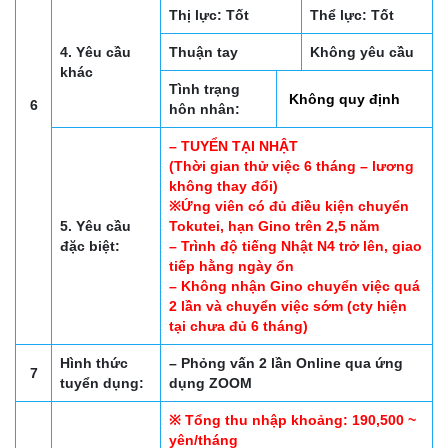
Thị lực: Tốt
Thể lực: Tốt
4. Yêu cầu
Thuận tay
Không yêu cầu
khác
Tình trạng
Không quy định
6
hôn nhân:
– TUYỂN TẠI NHẬT
(Thời gian thử việc 6 tháng – lương
không thay đổi)
※Ứng viên có đủ điều kiện chuyển
5. Yêu cầu
Tokutei, hạn Gino trên 2,5 năm
đặc biệt:
– Trình độ tiếng Nhật N4 trở lên, giao
tiếp hằng ngày ổn
– Không nhận Gino chuyển việc quá
2 lần và chuyển việc sớm (cty hiện
tại chưa đủ 6 tháng)
Hình thức
– Phỏng vấn 2 lần Online qua ứng
7
tuyển dụng:
dụng ZOOM
※ Tổng thu nhập khoảng: 190,500 ~
yên/tháng