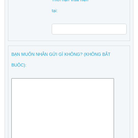
tại:
BẠN MUỐN NHẮN GỬI GÌ KHÔNG? (KHÔNG BẮT
BUỘC):