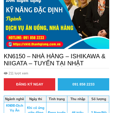
KN6150 – NHÀ HÀNG – ISHIKAWA &
NIIGATA – TUYỂN TẠI NHẬT
211 lượt xem
ĐĂNG KÝ NGAY
091 858 2233
Ngành nghề
Ngày thi
Tình trạng
Thu nhập
Số lượng
KNĐĐ-Dịch
Khi có ứng
Vụ Ăn
viên đăng
Đang tuyển
44 triệu
2 Nam/Nữ