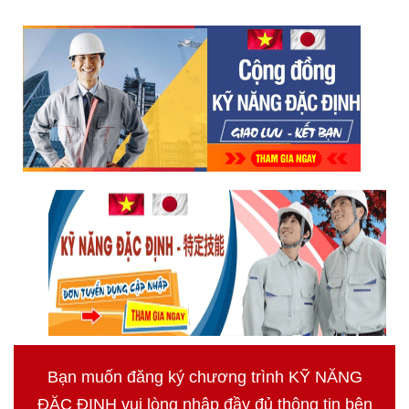
Bạn muốn đăng ký chương trình KỸ NĂNG
ĐẶC ĐỊNH vui lòng nhập đầy đủ thông tin bên