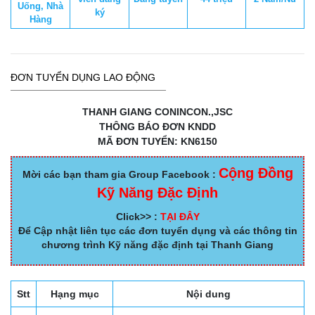
Uống, Nhà
ký
Hàng
ĐƠN TUYỂN DỤNG LAO ĐỘNG
THANH GIANG CONINCON.,JSC
THÔNG BÁO ĐƠN KNDD
MÃ ĐƠN TUYỂN: KN6150
Cộng Đồng
Mời các bạn tham gia Group Facebook :
Kỹ Năng Đặc Định
Click>> :
TẠI ĐÂY
Để Cập nhật liên tục các đơn tuyển dụng và các thông tin
chương trình Kỹ năng đặc định tại Thanh Giang
Stt
Hạng mục
Nội dung