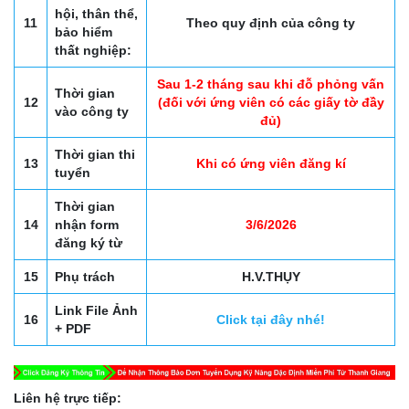
hội, thân thể,
11
Theo quy định của công ty
bảo hiểm
thất nghiệp:
Sau 1-2 tháng sau khi đỗ phỏng vấn
Thời gian
12
(đối với ứng viên có các giấy tờ đầy
vào công ty
đủ)
Thời gian thi
13
Khi có ứng viên đăng kí
tuyển
Thời gian
14
nhận form
3/6/2026
đăng ký từ
15
Phụ trách
H.V.THỤY
Link File Ảnh
16
Click tại đây nhé!
+ PDF
Liên hệ trực tiếp: