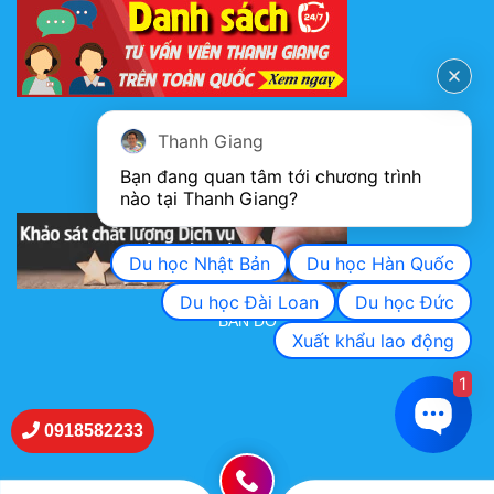
FANPAGE
Thanh Giang
Bạn đang quan tâm tới chương trình 
nào tại Thanh Giang? 
KHẢO SÁT CHẤT LƯỢNG DỊCH VỤ
Du học Nhật Bản
Du học Hàn Quốc
Du học Đài Loan
Du học Đức
BẢN ĐỒ
Xuất khẩu lao động
1
0918582233