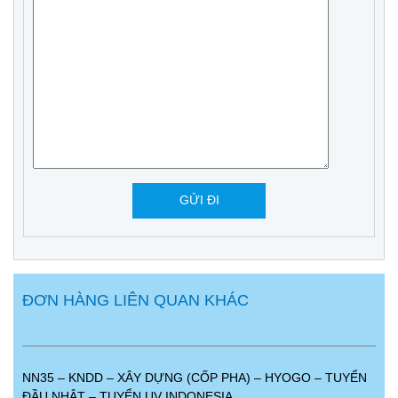
ĐƠN HÀNG LIÊN QUAN KHÁC
NN35 – KNDD – XÂY DỰNG (CỐP PHA) – HYOGO – TUYỂN
ĐẦU NHẬT – TUYỂN UV INDONESIA