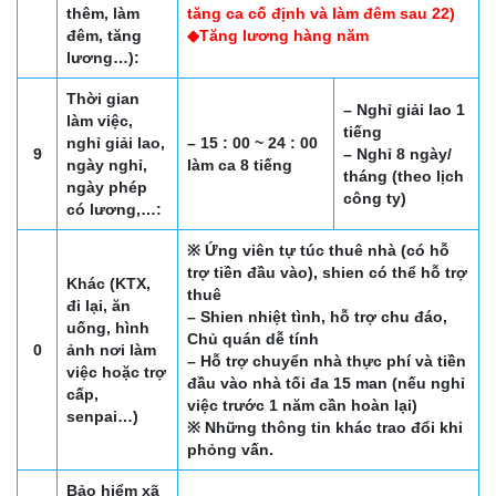
thêm, làm
tăng ca cố định và làm đêm sau 22)
đêm, tăng
◆Tăng lương hàng năm
lương…):
Thời gian
– Nghỉ giải lao 1
làm việc,
tiếng
nghỉ giải lao,
– 15 : 00 ~ 24 : 00
9
– Nghỉ 8 ngày/
ngày nghỉ,
làm ca 8 tiếng
tháng (theo lịch
ngày phép
công ty)
có lương,…:
※ Ứng viên tự túc thuê nhà (có hỗ
trợ tiền đầu vào), shien có thể hỗ trợ
Khác (KTX,
thuê
đi lại, ăn
– Shien nhiệt tình, hỗ trợ chu đáo,
uống, hình
Chủ quán dễ tính
0
ảnh nơi làm
– Hỗ trợ chuyển nhà thực phí và tiền
việc hoặc trợ
đầu vào nhà tối đa 15 man (nếu nghỉ
cấp,
việc trước 1 năm cần hoàn lại)
senpai…)
※ Những thông tin khác trao đổi khi
phỏng vấn.
Bảo hiểm xã