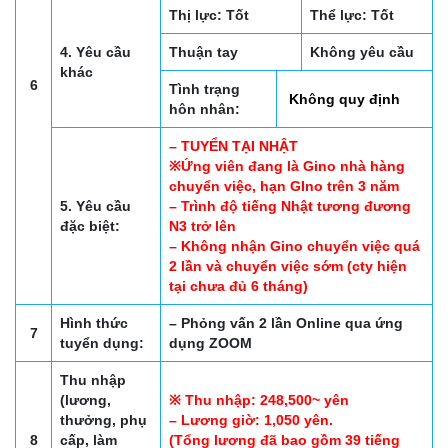
Thị lực: Tốt
Thể lực: Tốt
4. Yêu cầu
Thuận tay
Không yêu cầu
khác
6
Tình trạng
Không quy định
hôn nhân:
– TUYỂN TẠI NHẬT
※Ứng viên đang là Gino nhà hàng
chuyển việc, hạn GIno trên 3 năm
5. Yêu cầu
– Trình độ tiếng Nhật tương đương
đặc biệt:
N3 trở lên
– Không nhận Gino chuyển việc quá
2 lần và chuyển việc sớm (cty hiện
tại chưa đủ 6 tháng)
Hình thức
– Phỏng vấn 2 lần Online qua ứng
7
tuyển dụng:
dụng ZOOM
Thu nhập
(lương,
※ Thu nhập: 248,500~ yên
thưởng, phụ
– Lương giờ: 1,050 yên.
8
cấp, làm
(Tổng lương đã bao gồm 39 tiếng