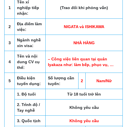
Tên xí
1
nghiệp tiếp
(Trao đổi khi phỏng vấn)
nhận:
Địa điểm làm
2
NIGATA và ISHIKAWA
việc:
Ngành nghề
3
NHÀ HÀNG
xin visa:
Tên và nội
– Công việc liên quan tại quán
4
dung CV cụ
Iyakaza như: làm bếp, phục vụ, …
thể:
Điều kiện
Số lượng cần
5
2
Nam/Nữ
tuyển dụng:
tuyển:
1. Độ tuổi
Từ 18 tuổi trở lên
2. Trình độ /
Không yêu cầu
Tay nghề
3. Quốc tịch
Không yêu cầu