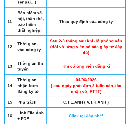
senpai…)
Bảo hiểm xã
hội, thân thể,
11
Theo quy định của công ty
bảo hiểm
thất nghiệp:
Sau 2-3 tháng sau khi đỗ phỏng vấn
Thời gian
12
(đối với ứng viên có các giấy tờ đầy
vào công ty
đủ)
Thời gian thi
13
Khi có ứng viên đăng kí
tuyển
Thời gian
04/06/2026
14
nhận form
( sau ngày phát đơn 2 tuần cần xác
đăng ký từ
nhận với PTTT)
15
Phụ trách
C.T.L.ÁNH ( V.T.K.ANH )
Link File Ảnh
16
Click tại đây nhé!
+ PDF