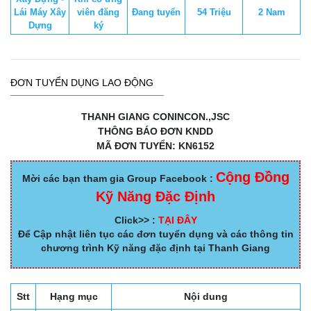
Lái Máy Xây
viên đăng
Đang tuyển
54 Triệu
2 Nam
Dựng
ký
ĐƠN TUYỂN DỤNG LAO ĐỘNG
THANH GIANG CONINCON.,JSC
THÔNG BÁO ĐƠN KNDD
MÃ ĐƠN TUYỂN: KN6152
Cộng Đồng
Mời các bạn tham gia Group Facebook :
Kỹ Năng Đặc Định
Click>> :
TẠI ĐÂY
Để Cập nhật liên tục các đơn tuyển dụng và các thông tin
chương trình Kỹ năng đặc định tại Thanh Giang
Stt
Hạng mục
Nội dung