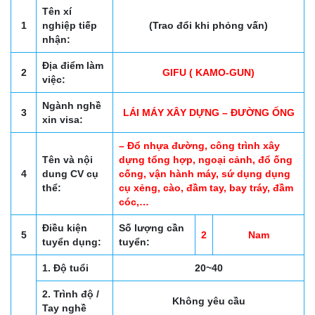
Tên xí
1
nghiệp tiếp
(Trao đổi khi phỏng vấn)
nhận:
Địa điểm làm
2
GIFU ( KAMO-GUN)
việc:
Ngành nghề
3
LÁI MÁY XÂY DỰNG – ĐƯỜNG ỐNG
xin visa:
– Đổ nhựa đường, công trình xây
Tên và nội
dựng tổng hợp, ngoại cảnh, đổ ống
4
dung CV cụ
cống, vận hành máy, sứ dụng dụng
thể:
cụ xẻng, cào, đầm tay, bay tráy, đầm
cóc,…
Điều kiện
Số lượng cần
5
2
Nam
tuyển dụng:
tuyển:
1. Độ tuổi
20~40
2. Trình độ /
Không yêu cầu
Tay nghề