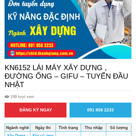
KN6152 LÁI MÁY XÂY DỰNG ,
ĐƯỜNG ỐNG – GIFU – TUYỂN ĐẦU
NHẬT
199 lượt xem
ĐĂNG KÝ NGAY
091 858 2233
Ngành nghề
Ngày thi
Tình trạng
Thu nhập
Số lượng
Xây Dựng -
Khi có ứng