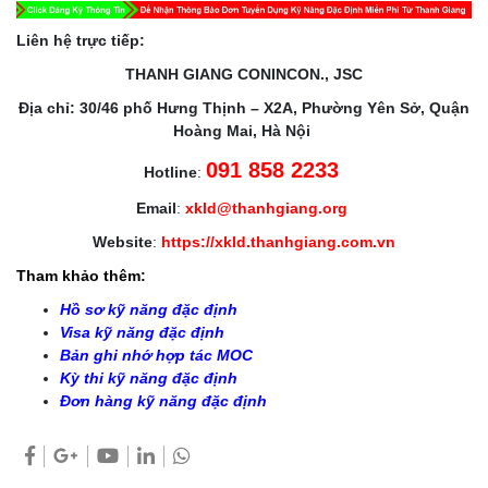
Liên hệ trực tiếp:
THANH GIANG CONINCON., JSC
Địa chỉ: 30/46 phố Hưng Thịnh – X2A, Phường Yên Sở, Quận
Hoàng Mai, Hà Nội
091 858 2233
Hotline
:
Email
:
xkld@thanhgiang.org
Website
:
https://xkld.thanhgiang.com.vn
Tham khảo thêm:
Hồ sơ kỹ năng đặc định
Visa kỹ năng đặc định
Bản ghi nhớ hợp tác MOC
Kỳ thi kỹ năng đặc định
Đơn hàng kỹ năng đặc định