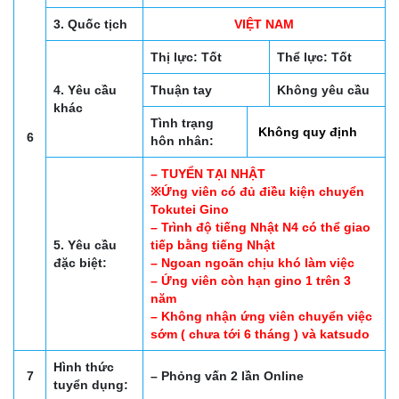
3. Quốc tịch
VIỆT NAM
Thị lực: Tốt
Thể lực: Tốt
4. Yêu cầu
Thuận tay
Không yêu cầu
khác
Tình trạng
Không quy định
6
hôn nhân:
– TUYỂN TẠI NHẬT
※Ứng viên có đủ điều kiện chuyển
Tokutei Gino
– Trình độ tiếng Nhật N4 có thể giao
5. Yêu cầu
tiếp bằng tiếng Nhật
đặc biệt:
– Ngoan ngoãn chịu khó làm việc
– Ứng viên còn hạn gino 1 trên 3
năm
– Không nhận ứng viên chuyển việc
sớm ( chưa tới 6 tháng ) và katsudo
Hình thức
7
– Phỏng vấn 2 lần Online
tuyển dụng: