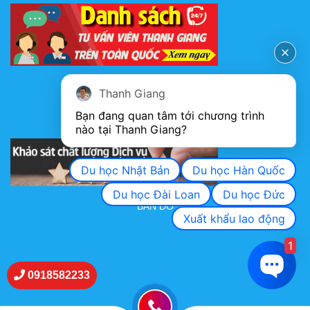
FANPAGE
Thanh Giang
Bạn đang quan tâm tới chương trình 
nào tại Thanh Giang? 
KHẢO SÁT CHẤT LƯỢNG DỊCH VỤ
Du học Nhật Bản
Du học Hàn Quốc
Du học Đài Loan
Du học Đức
BẢN ĐỒ
Xuất khẩu lao động
1
0918582233