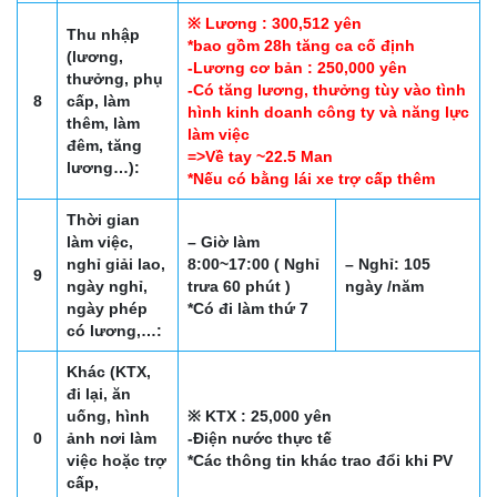
※ Lương : 300,512 yên
Thu nhập
*bao gồm 28h tăng ca cố định
(lương,
-Lương cơ bản : 250,000 yên
thưởng, phụ
-Có tăng lương, thưởng tùy vào tình
8
cấp, làm
hình kinh doanh công ty và năng lực
thêm, làm
làm việc
đêm, tăng
=>Về tay ~22.5 Man
lương…):
*Nếu có bằng lái xe trợ cấp thêm
Thời gian
làm việc,
– Giờ làm
nghỉ giải lao,
8:00~17:00 ( Nghỉ
– Nghỉ: 105
9
ngày nghỉ,
trưa 60 phút )
ngày /năm
ngày phép
*Có đi làm thứ 7
có lương,…:
Khác (KTX,
đi lại, ăn
uống, hình
※ KTX : 25,000 yên
0
ảnh nơi làm
-Điện nước thực tế
việc hoặc trợ
*Các thông tin khác trao đổi khi PV
cấp,