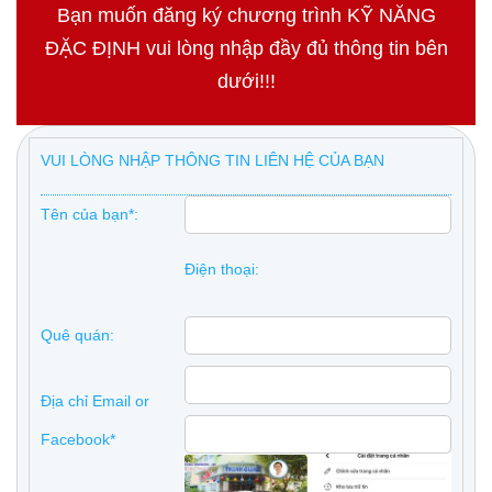
Bạn muốn đăng ký chương trình KỸ NĂNG
ĐẶC ĐỊNH vui lòng nhập đầy đủ thông tin bên
dưới!!!
VUI LÒNG NHẬP THÔNG TIN LIÊN HỆ CỦA BẠN
Tên của bạn*:
Điện thoại:
Quê quán:
Địa chỉ Email or
Facebook*