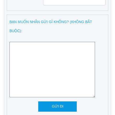
BẠN MUỐN NHẮN GỬI GÌ KHÔNG? (KHÔNG BẮT
BUỘC):