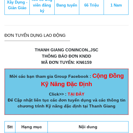
Xây Dựng -
viên đăng
Đang tuyển
66 Triệu
1 Nam
Giàn Giáo
ký
ĐƠN TUYỂN DỤNG LAO ĐỘNG
THANH GIANG CONINCON.,JSC
THÔNG BÁO ĐƠN KNDD
MÃ ĐƠN TUYỂN: KN6159
Cộng Đồng
Mời các bạn tham gia Group Facebook :
Kỹ Năng Đặc Định
Click>> :
TẠI ĐÂY
Để Cập nhật liên tục các đơn tuyển dụng và các thông tin
chương trình Kỹ năng đặc định tại Thanh Giang
Stt
Hạng mục
Nội dung