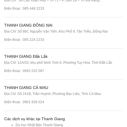
Địa Chỉ : 58 Cao Xuân Huy – Tổ 71 – P. cẩm Lệ – TP Đà Nẵng .
Điện thoại :
085 448 2233
THANH GIANG ĐỒNG NAI
Địa Chỉ :Số 86C Nguyễn Văn Tiên, Khu Phố 9, Tân Triều, Đồng Nai
Điện thoại :
085 224 2233
THANH GIANG Đắk Lắk
Địa Chỉ: 12A/33, khu phố Ninh Tịnh 6, Phường Tuy Hòa, Tỉnh Đắk Lắk.
Điện thoại : 0942 032 087
THANH GIANG CÀ MAU
Địa Chỉ :Số 241B, Trần Huỳnh, Phường Bạc Liêu, Tỉnh Cà Mau
Điện thoại : 0901 656 024
Các dịch vụ khác tại Thanh Giang
Du học Nhật Bản Thanh Giang