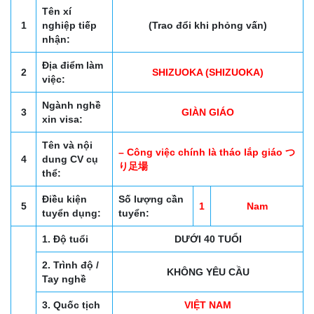
Tên xí
1
nghiệp tiếp
(Trao đổi khi phỏng vấn)
nhận:
Địa điểm làm
2
SHIZUOKA (SHIZUOKA)
việc:
Ngành nghề
3
GIÀN GIÁO
xin visa:
Tên và nội
– Công việc chính là tháo lắp giáo つ
4
dung CV cụ
り足場
thể:
Điều kiện
Số lượng cần
5
1
Nam
tuyển dụng:
tuyển:
1. Độ tuổi
DƯỚI 40 TUỔI
2. Trình độ /
KHÔNG YÊU CẦU
Tay nghề
3. Quốc tịch
VIỆT NAM