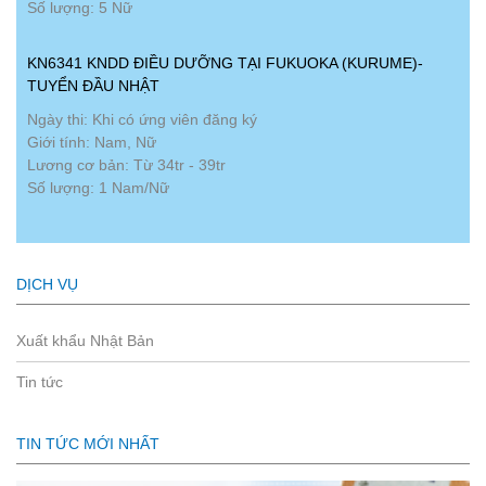
Số lượng: 5 Nữ
KN6341 KNDD ĐIỀU DƯỠNG TẠI FUKUOKA (KURUME)-
TUYỂN ĐẦU NHẬT
Ngày thi: Khi có ứng viên đăng ký
Giới tính: Nam, Nữ
Lương cơ bản: Từ 34tr - 39tr
Số lượng: 1 Nam/Nữ
DỊCH VỤ
Xuất khẩu Nhật Bản
Tin tức
TIN TỨC MỚI NHẤT