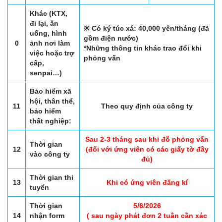
Khác (KTX,
đi lại, ăn
※ Có ký túc xá: 40,000 yên/tháng (đã
uống, hình
gồm điện nước)
0
ảnh nơi làm
*Những thông tin khác trao đổi khi
việc hoặc trợ
phỏng vấn
cấp,
senpai…)
Bảo hiểm xã
hội, thân thể,
11
Theo quy định của công ty
bảo hiểm
thất nghiệp:
Sau 2-3 tháng sau khi đỗ phỏng vấn
Thời gian
12
(đối với ứng viên có các giấy tờ đầy
vào công ty
đủ)
Thời gian thi
13
Khi có ứng viên đăng kí
tuyển
Thời gian
5/6/2026
14
nhận form
( sau ngày phát đơn 2 tuần cần xác