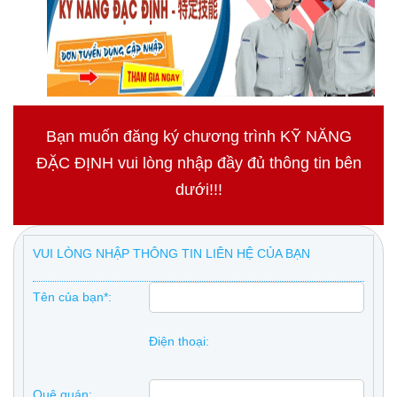
Bạn muốn đăng ký chương trình KỸ NĂNG
ĐẶC ĐỊNH vui lòng nhập đầy đủ thông tin bên
dưới!!!
VUI LÒNG NHẬP THÔNG TIN LIÊN HỆ CỦA BẠN
Tên của bạn*:
Điện thoại:
Quê quán: