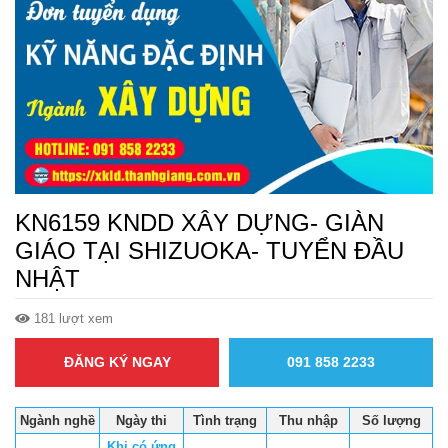
KN6159 KNDD XÂY DỰNG- GIÀN
GIÁO TẠI SHIZUOKA- TUYỂN ĐẦU
NHẬT
181 lượt xem
ĐĂNG KÝ NGAY
091 858 2233
Ngành nghề
Ngày thi
Tình trạng
Thu nhập
Số lượng
Khi có ứng