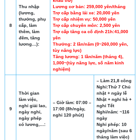
khấu trừ)
Thu nhập
Lương cơ bản: 259,000 yên/tháng
(lương,
Trợ cấp bằng lái xe: 20,000 yên
thưởng, phụ
Trợ cấp nhiệm vụ: 50,000 yên
8
cấp, làm
Trợ cấp chuyên môn: 2,500 yên
thêm, làm
Trợ cấp tăng ca cố định 21h:41,000
đêm, tăng
yên
lương…):
Thưởng: 2 lần/năm (0~260,000 yên,
tùy năng lực)
Tăng lương: 1 lần/năm (tháng 4),
1,000~(tùy năng lực, số năm kinh
nghiệm)
– Làm 21,8 công
Nghỉ:Thứ 7 Chủ
Thời gian
nhật + ngày lễ
làm việc,
Nhật + nghỉ hè +
– Giờ làm: 07:00 –
nghỉ giải lao,
nghỉ Tết
9
17:00 (8h/ngày,
ngày nghỉ,
Nghỉ/năm: ~116
nghỉ 120 phút)
ngày phép
ngày
có lương,…:
Nghỉ phép: 10
ngày/năm (sau 6
tháng làm việc)