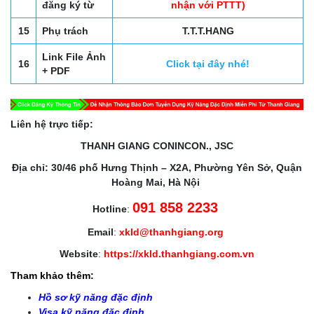
đăng ký từ
nhận với PTTT)
15
Phụ trách
T.T.T.HANG
Link File Ảnh
16
Click tại đây nhé!
+ PDF
Liên hệ trực tiếp:
THANH GIANG CONINCON., JSC
Địa chỉ: 30/46 phố Hưng Thịnh – X2A, Phường Yên Sở, Quận
Hoàng Mai, Hà Nội
091 858 2233
Hotline
:
Email
:
xkld@thanhgiang.org
Website
:
https://xkld.thanhgiang.com.vn
Tham khảo thêm:
Hồ sơ kỹ năng đặc định
Visa kỹ năng đặc định