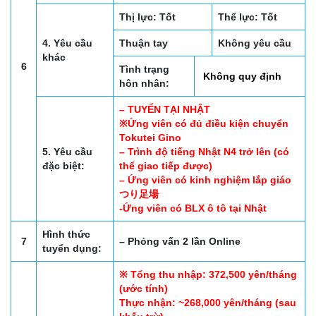
Thị lực: Tốt
Thể lực: Tốt
4. Yêu cầu
Thuận tay
Không yêu cầu
khác
6
Tình trạng
Không quy định
hôn nhân:
– TUYỂN TẠI NHẬT
※Ứng viên có đủ điều kiện chuyển
Tokutei Gino
5. Yêu cầu
– Trình độ tiếng Nhật N4 trở lên (có
đặc biệt:
thể giao tiếp được)
– Ứng viên có kinh nghiệm lắp giáo
つり足場
-Ứng viên có BLX ô tô tại Nhật
Hình thức
7
– Phỏng vấn 2 lần Online
tuyển dụng:
※ Tổng thu nhập: 372,500 yên/tháng
(ước tính)
Thực nhận: ~268,000 yên/tháng (sau