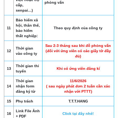
phỏng vấn
cấp,
senpai…)
Bảo hiểm xã
hội, thân thể,
11
Theo quy định của công ty
bảo hiểm
thất nghiệp:
Sau 2-3 tháng sau khi đỗ phỏng vấn
Thời gian
12
(đối với ứng viên có các giấy tờ đầy
vào công ty
đủ)
Thời gian thi
13
Khi có ứng viên đăng kí
tuyển
Thời gian
11/6/2026
14
nhận form
( sau ngày phát đơn 2 tuần cần xác
đăng ký từ
nhận với PTTT)
15
Phụ trách
T.T.T.HANG
Link File Ảnh
16
Click tại đây nhé!
+ PDF