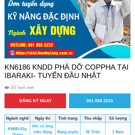
KN6186 KNDD PHÁ DỠ COPPHA TẠI
IBARAKI- TUYỂN ĐẦU NHẬT
157 lượt xem
ĐĂNG KÝ NGAY
091 858 2233
Ngành nghề
Ngày thi
Tình trạng
Thu nhập
Số lượng
Khi có ứng
KNĐĐ-Xây
viên đăng
Đang tuyển
56 Triệu
1 Nam
Dựng