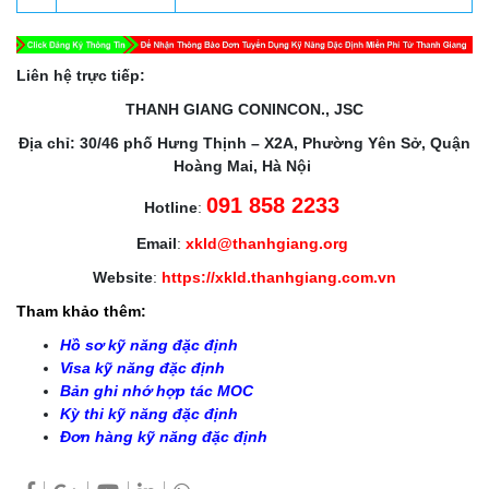
Liên hệ trực tiếp:
THANH GIANG CONINCON., JSC
Địa chỉ: 30/46 phố Hưng Thịnh – X2A, Phường Yên Sở, Quận
Hoàng Mai, Hà Nội
091 858 2233
Hotline
:
Email
:
xkld@thanhgiang.org
Website
:
https://xkld.thanhgiang.com.vn
Tham khảo thêm:
Hồ sơ kỹ năng đặc định
Visa kỹ năng đặc định
Bản ghi nhớ hợp tác MOC
Kỳ thi kỹ năng đặc định
Đơn hàng kỹ năng đặc định