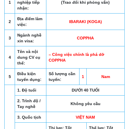
1
nghiệp tiếp
(Trao đổi khi phỏng vấn)
nhận:
Địa điểm làm
2
IBARAKI (KOGA)
việc:
Ngành nghề
3
COPPHA
xin visa:
Tên và nội
– Công việc chính là phá dỡ
4
dung CV cụ
COPPHA
thể:
Điều kiện
Số lượng cần
5
1
Nam
tuyển dụng:
tuyển:
1. Độ tuổi
DƯỚI 40 TUỔI
2. Trình độ /
Không yêu cầu
Tay nghề
3. Quốc tịch
VIỆT NAM
Thị lực: Tốt
Thể lực: Tốt