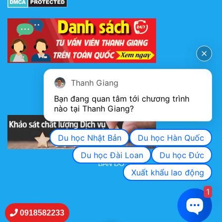
FANPAGE
Thanh Giang
Bạn đang quan tâm tới chương trình 
nào tại Thanh Giang? 
KHẢO SÁT CHẤT LƯỢNG DỊCH VỤ
Du học Nhật Bản
Du học Hàn Quốc
Du học Đài Loan
Du học Đức
BẢN ĐỒ
Xuất khẩu lao động
1
0918582233