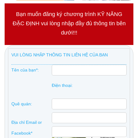
Bạn muốn đăng ký chương trình KỸ NĂNG
ĐẶC ĐỊNH vui lòng nhập đầy đủ thông tin bên
dưới!!!
VUI LÒNG NHẬP THÔNG TIN LIÊN HỆ CỦA BẠN
Tên của bạn*:
Điện thoại:
Quê quán:
Địa chỉ Email or
Facebook*