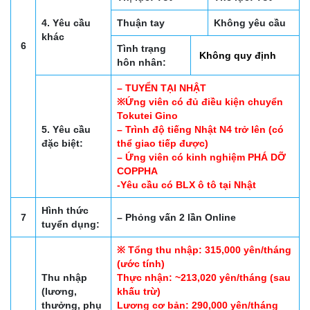
4. Yêu cầu
Thuận tay
Không yêu cầu
khác
6
Tình trạng
Không quy định
hôn nhân:
– TUYỂN TẠI NHẬT
※Ứng viên có đủ điều kiện chuyển
Tokutei Gino
5. Yêu cầu
– Trình độ tiếng Nhật N4 trở lên (có
đặc biệt:
thể giao tiếp được)
– Ứng viên có kinh nghiệm PHÁ DỠ
COPPHA
-Yêu cầu có BLX ô tô tại Nhật
Hình thức
7
– Phỏng vấn 2 lần Online
tuyển dụng:
※ Tổng thu nhập: 315,000 yên/tháng
(ước tính)
Thu nhập
Thực nhận: ~213,020 yên/tháng (sau
(lương,
khấu trừ)
thưởng, phụ
Lương cơ bản: 290,000 yên/tháng