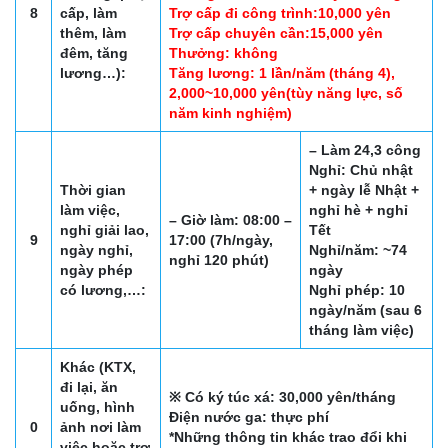
8
cấp, làm
Trợ cấp đi công trình:10,000 yên
thêm, làm
Trợ cấp chuyên cần:15,000 yên
đêm, tăng
Thưởng: không
lương…):
Tăng lương: 1 lần/năm (tháng 4),
2,000~10,000 yên(tùy năng lực, số
năm kinh nghiệm)
– Làm 24,3 công
Nghỉ: Chủ nhật
Thời gian
+ ngày lễ Nhật +
làm việc,
nghỉ hè + nghỉ
– Giờ làm: 08:00 –
nghỉ giải lao,
Tết
9
17:00 (7h/ngày,
ngày nghỉ,
Nghỉ/năm: ~74
nghỉ 120 phút)
ngày phép
ngày
có lương,…:
Nghỉ phép: 10
ngày/năm (sau 6
tháng làm việc)
Khác (KTX,
đi lại, ăn
※ Có ký túc xá: 30,000 yên/tháng
uống, hình
Điện nước ga: thực phí
0
ảnh nơi làm
*Những thông tin khác trao đổi khi
việc hoặc trợ