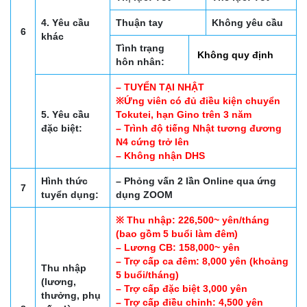
4. Yêu cầu
Thuận tay
Không yêu cầu
6
khác
Tình trạng
Không quy định
hôn nhân:
– TUYỂN TẠI NHẬT
※Ứng viên có đủ điều kiện chuyển
5. Yêu cầu
Tokutei, hạn Gino trên 3 năm
đặc biệt:
– Trình độ tiếng Nhật tương đương
N4 cứng trở lên
– Không nhận DHS
Hình thức
– Phỏng vấn 2 lần Online qua ứng
7
tuyển dụng:
dụng ZOOM
※ Thu nhập: 226,500~ yên/tháng
(bao gồm 5 buổi làm đêm)
– Lương CB: 158,000~ yên
– Trợ cấp ca đêm: 8,000 yên (khoảng
Thu nhập
5 buổi/tháng)
(lương,
– Trợ cấp đặc biệt 3,000 yên
thưởng, phụ
– Trợ cấp điều chỉnh: 4,500 yên