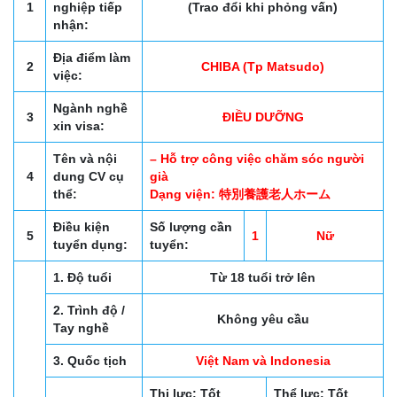
1
nghiệp tiếp
(Trao đổi khi phỏng vấn)
nhận:
Địa điểm làm
2
CHIBA (Tp Matsudo)
việc:
Ngành nghề
3
ĐIỀU DƯỠNG
xin visa:
Tên và nội
– Hỗ trợ công việc chăm sóc người
4
dung CV cụ
già
thể:
Dạng viện: 特別養護老人ホーム
Điều kiện
Số lượng cần
5
1
Nữ
tuyển dụng:
tuyển:
1. Độ tuổi
Từ 18 tuổi trở lên
2. Trình độ /
Không yêu cầu
Tay nghề
3. Quốc tịch
Việt Nam và Indonesia
Thị lực: Tốt
Thể lực: Tốt