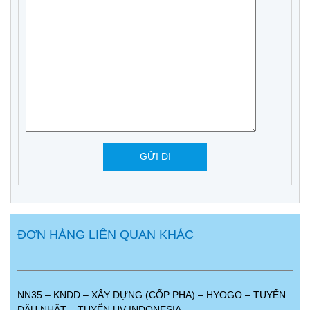
ĐƠN HÀNG LIÊN QUAN KHÁC
NN35 – KNDD – XÂY DỰNG (CỐP PHA) – HYOGO – TUYỂN
ĐẦU NHẬT – TUYỂN UV INDONESIA