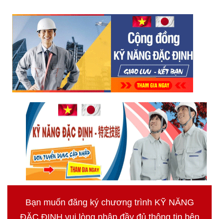
Bạn muốn đăng ký chương trình KỸ NĂNG
ĐẶC ĐỊNH vui lòng nhập đầy đủ thông tin bên