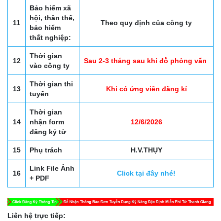
Bảo hiểm xã
hội, thân thể,
11
Theo quy định của công ty
bảo hiểm
thất nghiệp:
Thời gian
12
Sau 2-3 tháng sau khi đỗ phỏng vấn
vào công ty
Thời gian thi
13
Khi có ứng viên đăng kí
tuyển
Thời gian
14
nhận form
12/6/2026
đăng ký từ
15
Phụ trách
H.V.THỤY
Link File Ảnh
16
Click tại đây nhé!
+ PDF
Liên hệ trực tiếp: