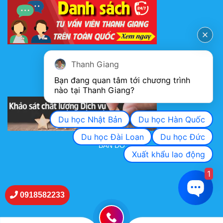
FANPAGE
Thanh Giang
Bạn đang quan tâm tới chương trình 
nào tại Thanh Giang? 
KHẢO SÁT CHẤT LƯỢNG DỊCH VỤ
Du học Nhật Bản
Du học Hàn Quốc
Du học Đài Loan
Du học Đức
BẢN ĐỒ
Xuất khẩu lao động
1
0918582233