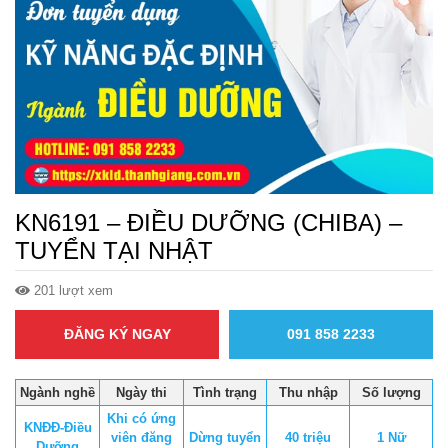
KN6191 – ĐIỀU DƯỠNG (CHIBA) –
TUYỂN TẠI NHẬT
201 lượt xem
ĐĂNG KÝ NGAY
091 858 2233
Ngành nghề
Ngày thi
Tình trạng
Thu nhập
Số lượng
Khi có ứng
KNĐĐ-Điều
viên đăng
Dừng tuyển
40 triệu
1 Nữ
Dưỡng