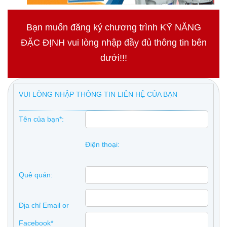
Bạn muốn đăng ký chương trình KỸ NĂNG
ĐẶC ĐỊNH vui lòng nhập đầy đủ thông tin bên
dưới!!!
VUI LÒNG NHẬP THÔNG TIN LIÊN HỆ CỦA BẠN
Tên của bạn*:
Điện thoại:
Quê quán:
Địa chỉ Email or
Facebook*