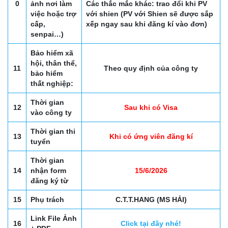
0
ảnh nơi làm
Các thắc mắc khác: trao đổi khi PV
việc hoặc trợ
với shien (PV với Shien sẽ được sắp
cấp,
xếp ngay sau khi đăng kí vào đơn)
senpai…)
Bảo hiểm xã
hội, thân thể,
11
Theo quy định của công ty
bảo hiểm
thất nghiệp:
Thời gian
12
Sau khi có Visa
vào công ty
Thời gian thi
13
Khi có ứng viên đăng kí
tuyển
Thời gian
14
nhận form
15/6/2026
đăng ký từ
15
Phụ trách
C.T.T.HANG (MS HẢI)
Link File Ảnh
16
Click tại đây nhé!