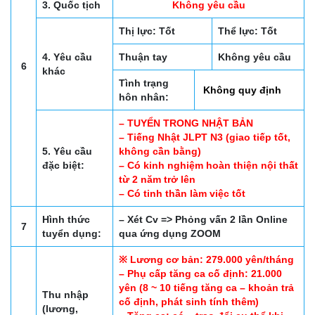
3. Quốc tịch
Không yêu cầu
Thị lực: Tốt
Thể lực: Tốt
4. Yêu cầu
Thuận tay
Không yêu cầu
6
khác
Tình trạng
Không quy định
hôn nhân:
– TUYỂN TRONG NHẬT BẢN
– Tiếng Nhật JLPT N3 (giao tiếp tốt,
5. Yêu cầu
không cần bằng)
đặc biệt:
– Có kinh nghiệm hoàn thiện nội thất
từ 2 năm trở lên
– Có tinh thần làm việc tốt
Hình thức
– Xét Cv => Phỏng vấn 2 lần Online
7
tuyển dụng:
qua ứng dụng ZOOM
※ Lương cơ bản: 279.000 yên/tháng
– Phụ cấp tăng ca cố định: 21.000
yên (8 ~ 10 tiếng tăng ca – khoản trả
Thu nhập
cố định, phát sinh tính thêm)
(lương,