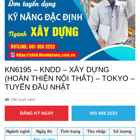
KN6195 – KNDD – XÂY DỰNG
(HOÀN THIỆN NỘI THẤT) – TOKYO –
TUYỂN ĐẦU NHẬT
166 lượt xem
ĐĂNG KÝ NGAY
091 858 2233
Ngành nghề
Ngày thi
Tình trạng
Thu nhập
Số lượng
Khi có ứng