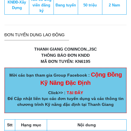
KNĐĐ-Xây
viên đăng
Đang tuyển
50 triệu
2 Nam
Dựng
ký
ĐƠN TUYỂN DỤNG LAO ĐỘNG
THANH GIANG CONINCON.,JSC
THÔNG BÁO ĐƠN KNDD
MÃ ĐƠN TUYỂN: KN6195
Cộng Đồng
Mời các bạn tham gia Group Facebook :
Kỹ Năng Đặc Định
Click>> :
TẠI ĐÂY
Để Cập nhật liên tục các đơn tuyển dụng và các thông tin
chương trình Kỹ năng đặc định tại Thanh Giang
Stt
Hạng mục
Nội dung