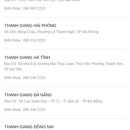
Địa chỉ : Thôn Trám, Xã Tiên Lục, Tỉnh Bắc Ninh
Điện thoại :
084 993 2233
THANH GIANG HẢI PHÒNG
Số 200, Hồng Châu, Phường Lê Thanh Nghị, TP Hải Phòng
Điện thoại :
085 334 2233
THANH GIANG HÀ TĨNH
Địa Chỉ :Số nhà 410, Đường Mai Thúc Loan, Thúy Hội, Phường Thành Xen,
TP Hà Tĩnh.
Điện thoại :
084 246 2233
THANH GIANG ĐÀ NẴNG
Địa Chỉ : 58 Cao Xuân Huy – Tổ 71 – P. cẩm Lệ – TP Đà Nẵng .
Điện thoại :
085 448 2233
THANH GIANG ĐỒNG NAI