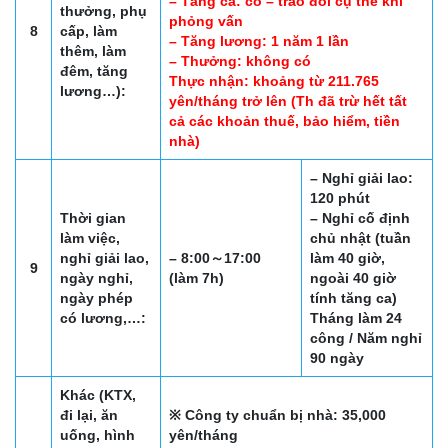
– Tăng ca: có – trao đổi cụ thể khi
thưởng, phụ
phỏng vấn
8
cấp, làm
– Tăng lương: 1 năm 1 lần
thêm, làm
– Thưởng: không có
đêm, tăng
Thực nhận: khoảng từ 211.765
lương…):
yên/tháng trở lên (Th đã trừ hết tất
cả các khoản thuế, bảo hiểm, tiền
nhà)
– Nghỉ giải lao:
120 phút
Thời gian
– Nghỉ cố định
làm việc,
chủ nhật (tuần
nghỉ giải lao,
– 8:00～17:00
làm 40 giờ,
9
ngày nghỉ,
(làm 7h)
ngoài 40 giờ
ngày phép
tính tăng ca)
có lương,…:
Tháng làm 24
công / Năm nghỉ
90 ngày
Khác (KTX,
đi lại, ăn
※ Công ty chuẩn bị nhà: 35,000
uống, hình
yên/tháng