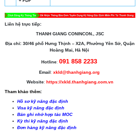
+ PDF
Liên hệ trực tiếp:
THANH GIANG CONINCON., JSC
Địa chỉ: 30/46 phố Hưng Thịnh – X2A, Phường Yên Sở, Quận
Hoàng Mai, Hà Nội
091 858 2233
Hotline
:
Email
:
xkld@thanhgiang.org
Website
:
https://xkld.thanhgiang.com.vn
Tham khảo thêm:
Hồ sơ kỹ năng đặc định
Visa kỹ năng đặc định
Bản ghi nhớ hợp tác MOC
Kỳ thi kỹ năng đặc định
Đơn hàng kỹ năng đặc định