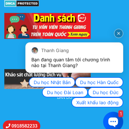
FANPAGE
Thanh Giang
Bạn đang quan tâm tới chương trình 
nào tại Thanh Giang? 
KHẢO SÁT CHẤT LƯỢNG DỊCH VỤ
Du học Nhật Bản
Du học Hàn Quốc
Du học Đài Loan
Du học Đức
BẢN ĐỒ
Xuất khẩu lao động
1
0918582233