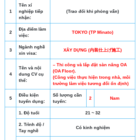
Tên xí
1
nghiệp tiếp
(Trao đổi khi phỏng vấn)
nhận:
Địa điểm làm
2
TOKYO (TP Minato)
việc:
Ngành nghề
3
XÂY DỰNG (内装仕上げ施工)
xin visa:
– Thi công và lắp đặt sàn nâng OA
Tên và nội
(OA Floor).
4
dung CV cụ
(Công việc thực hiện trong nhà, môi
thể:
trường làm việc tương đối ổn định)
Điều kiện
Số lượng cần
5
2
Nam
tuyển dụng:
tuyển:
1. Độ tuổi
21 ~ 32
2. Trình độ /
Có kinh nghiệm
Tay nghề