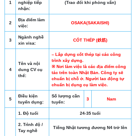
1
nghiệp tiếp
(Trao đổi khi phỏng vấn)
nhận:
Địa điểm làm
2
OSAKA(SAKAISHI)
việc:
Ngành nghề
3
CỐT THÉP (鉄筋)
xin visa:
– Lắp dựng cốt thép tại các công
trình xây dựng.
Tên và nội
※ Nơi làm việc là các địa điểm công
4
dung CV cụ
tác trên toàn Nhật Bản. Công ty sẽ
thể:
chuẩn bị chỗ ở. Người lao động tự
chuẩn bị dụng cụ làm việc.
Điều kiện
Số lượng cần
5
3
Nam
tuyển dụng:
tuyển:
1. Độ tuổi
24-35 tuổi
2. Trình độ /
Tiếng Nhật tương đương N4 trở lên
Tay nghề