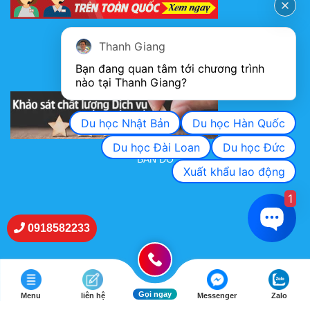
FANPAGE
Thanh Giang
Bạn đang quan tâm tới chương trình 
nào tại Thanh Giang? 
KHẢO SÁT CHẤT LƯỢNG DỊCH VỤ
Du học Nhật Bản
Du học Hàn Quốc
Du học Đài Loan
Du học Đức
BẢN ĐỒ
Xuất khẩu lao động
1
0918582233
Gọi ngay
Menu
liên hệ
Messenger
Zalo