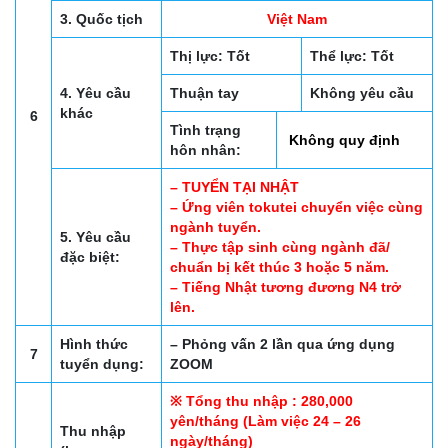
3. Quốc tịch
Việt Nam
Thị lực: Tốt
Thể lực: Tốt
4. Yêu cầu
Thuận tay
Không yêu cầu
khác
6
Tình trạng
Không quy định
hôn nhân:
– TUYỂN TẠI NHẬT
– Ứng viên tokutei chuyển việc cùng
ngành tuyển.
5. Yêu cầu
– Thực tập sinh cùng ngành đã/
đặc biệt:
chuẩn bị kết thúc 3 hoặc 5 năm.
– Tiếng Nhật tương đương N4 trở
lên.
Hình thức
– Phỏng vấn 2 lần qua ứng dụng
7
tuyển dụng:
ZOOM
※ Tổng thu nhập : 280,000
yên/tháng (Làm việc 24 – 26
Thu nhập
ngày/tháng)