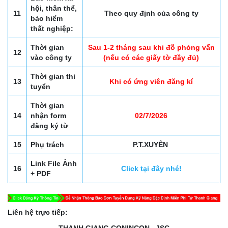
hội, thân thể,
11
Theo quy định của công ty
bảo hiểm
thất nghiệp:
Thời gian
Sau 1-2 tháng sau khi đỗ phỏng vấn
12
vào công ty
(nếu có các giấy tờ đầy đủ)
Thời gian thi
13
Khi có ứng viên đăng kí
tuyển
Thời gian
14
nhận form
02/7/2026
đăng ký từ
15
Phụ trách
P.T.XUYÊN
Link File Ảnh
16
Click tại đây nhé!
+ PDF
Liên hệ trực tiếp:
THANH GIANG CONINCON., JSC