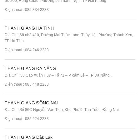
Số 200, Hồng Châu, Phường Lê Thanh Nghị, TP Hải Phòng
Điện thoại :
085 334 2233
THANH GIANG HÀ TĨNH
Địa Chỉ :Số nhà 410, Đường Mai Thúc Loan, Thúy Hội, Phường Thành Xen,
TP Hà Tĩnh.
Điện thoại :
084 246 2233
THANH GIANG ĐÀ NẴNG
Địa Chỉ : 58 Cao Xuân Huy – Tổ 71 – P. cẩm Lệ – TP Đà Nẵng .
Điện thoại :
085 448 2233
THANH GIANG ĐỒNG NAI
Địa Chỉ :Số 86C Nguyễn Văn Tiên, Khu Phố 9, Tân Triều, Đồng Nai
Điện thoại :
085 224 2233
THANH GIANG Đắk Lắk