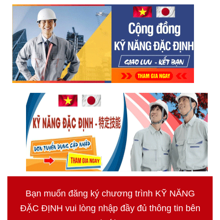
Bạn muốn đăng ký chương trình KỸ NĂNG
ĐẶC ĐỊNH vui lòng nhập đầy đủ thông tin bên