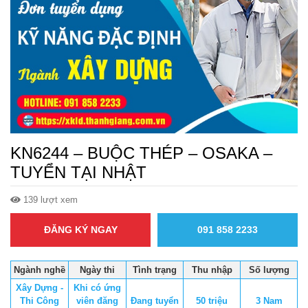
KN6244 – BUỘC THÉP – OSAKA –
TUYỂN TẠI NHẬT
139 lượt xem
ĐĂNG KÝ NGAY
091 858 2233
Ngành nghề
Ngày thi
Tình trạng
Thu nhập
Số lượng
Xây Dựng -
Khi có ứng
Thi Công
viên đăng
Đang tuyển
50 triệu
3 Nam