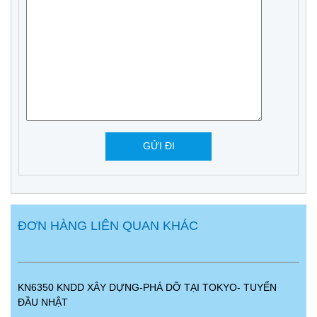
ĐƠN HÀNG LIÊN QUAN KHÁC
KN6350 KNDD XÂY DỰNG-PHÁ DỠ TẠI TOKYO- TUYỂN
ĐẦU NHẬT