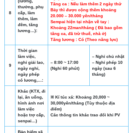
(lương,
Tăng ca : Nếu làm thêm 2 ngày thứ
thưởng, phụ
Bảy thì được cộng thêm khoảng
8
cấp, làm
20.000 – 30.000 yên/tháng
thêm, làm
Sempai hiện tại nhận về tay :
đêm, tăng
Khoảng 22man/tháng ( Đã bao gồm
lương…):
tăng ca, đã trừ thuế, nhà ở)
Tăng lương : Có (Theo năng lực)
Thời gian
làm việc,
– Nghỉ chủ nhật
nghỉ giải lao,
– 8:00 ~ 17:00
– Nghỉ phép 10
9
ngày nghỉ,
(Nghỉ 60 phút)
ngày (sau 6
ngày phép
tháng)
có lương,…:
Khác (KTX, đi
lại, ăn uống,
※ Kí túc xá: Khoảng 20,000 ~
hình ảnh nơi
30,000yên/tháng (Tùy thuộc địa
làm việc
điểm)
hoặc trợ cấp,
Các thông tin khác trao đổi khi PV
senpai…)
Bảo hiểm xã