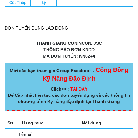
Cốt Thép
ký
ĐƠN TUYỂN DỤNG LAO ĐỘNG
THANH GIANG CONINCON.,JSC
THÔNG BÁO ĐƠN KNDD
MÃ ĐƠN TUYỂN: KN6244
Cộng Đồng
Mời các bạn tham gia Group Facebook :
Kỹ Năng Đặc Định
Click>> :
TẠI ĐÂY
Để Cập nhật liên tục các đơn tuyển dụng và các thông tin
chương trình Kỹ năng đặc định tại Thanh Giang
Stt
Hạng mục
Nội dung
Tên xí