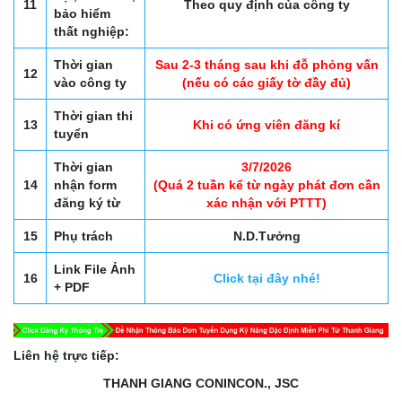
11
Theo quy định của công ty
bảo hiểm
thất nghiệp:
Thời gian
Sau 2-3 tháng sau khi đỗ phỏng vấn
12
vào công ty
(nếu có các giấy tờ đầy đủ)
Thời gian thi
13
Khi có ứng viên đăng kí
tuyển
Thời gian
3/7/2026
14
nhận form
(Quá 2 tuần kể từ ngày phát đơn cần
đăng ký từ
xác nhận với PTTT)
15
Phụ trách
N.D.Tưởng
Link File Ảnh
16
Click tại đây nhé!
+ PDF
Liên hệ trực tiếp:
THANH GIANG CONINCON., JSC