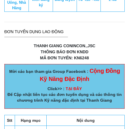
Uống, Nhà
ký
Hàng
ĐƠN TUYỂN DỤNG LAO ĐỘNG
THANH GIANG CONINCON.,JSC
THÔNG BÁO ĐƠN KNDD
MÃ ĐƠN TUYỂN: KN6248
Cộng Đồng
Mời các bạn tham gia Group Facebook :
Kỹ Năng Đặc Định
Click>> :
TẠI ĐÂY
Để Cập nhật liên tục các đơn tuyển dụng và các thông tin
chương trình Kỹ năng đặc định tại Thanh Giang
Stt
Hạng mục
Nội dung