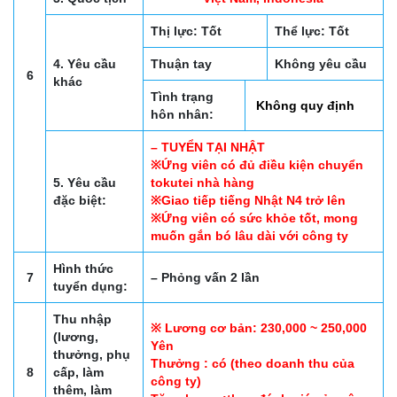
Thị lực: Tốt
Thể lực: Tốt
4. Yêu cầu
Thuận tay
Không yêu cầu
6
khác
Tình trạng
Không quy định
hôn nhân:
– TUYỂN TẠI NHẬT
※Ứng viên có đủ điều kiện chuyển
5. Yêu cầu
tokutei nhà hàng
đặc biệt:
※Giao tiếp tiếng Nhật N4 trở lên
※Ứng viên có sức khỏe tốt, mong
muốn gắn bó lâu dài với công ty
Hình thức
7
– Phỏng vấn 2 lần
tuyển dụng:
Thu nhập
※ Lương cơ bản: 230,000 ~ 250,000
(lương,
Yên
thưởng, phụ
Thưởng : có (theo doanh thu của
8
cấp, làm
công ty)
thêm, làm