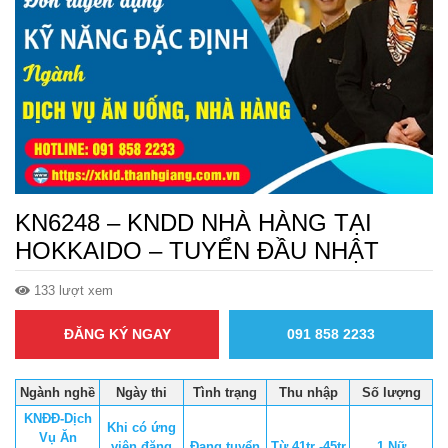
KN6248 – KNDD NHÀ HÀNG TẠI
HOKKAIDO – TUYỂN ĐẦU NHẬT
133 lượt xem
ĐĂNG KÝ NGAY
091 858 2233
Ngành nghề
Ngày thi
Tình trạng
Thu nhập
Số lượng
KNĐĐ-Dịch
Khi có ứng
Vụ Ăn
viên đăng
Đang tuyển
Từ 41tr -45tr
1 Nữ