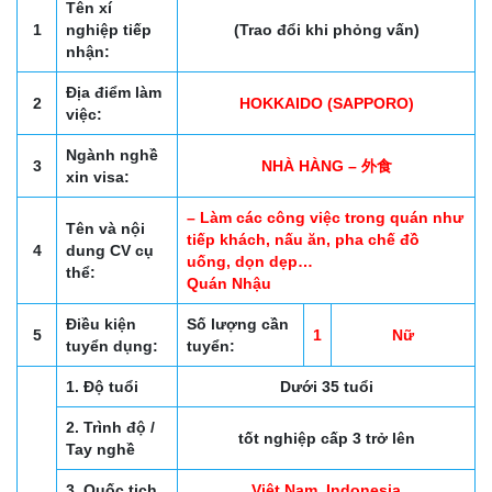
Tên xí
1
nghiệp tiếp
(Trao đổi khi phỏng vấn)
nhận:
Địa điểm làm
2
HOKKAIDO (SAPPORO)
việc:
Ngành nghề
3
NHÀ HÀNG – 外食
xin visa:
– Làm các công việc trong quán như
Tên và nội
tiếp khách, nấu ăn, pha chế đồ
4
dung CV cụ
uống, dọn dẹp…
thể:
Quán Nhậu
Điều kiện
Số lượng cần
5
1
Nữ
tuyển dụng:
tuyển:
1. Độ tuổi
Dưới 35 tuổi
2. Trình độ /
tốt nghiệp cấp 3 trở lên
Tay nghề
3. Quốc tịch
Việt Nam, Indonesia