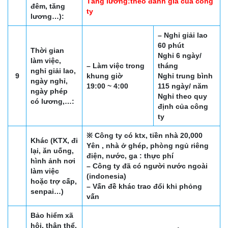
Tăng lương:theo đánh giá của công
đêm, tăng
ty
lương…):
– Nghỉ giải lao
60 phút
Thời gian
Nghỉ 6 ngày/
làm việc,
– Làm việc trong
tháng
nghỉ giải lao,
9
khung giờ
Nghỉ trung bình
ngày nghỉ,
19:00 ~ 4:00
115 ngày/ năm
ngày phép
Nghỉ theo quy
có lương,…:
định của công
ty
※ Công ty có ktx, tiền nhà 20,000
Khác (KTX, đi
Yên , nhà ở ghép, phòng ngủ riêng
lại, ăn uống,
điện, nước, ga : thực phí
hình ảnh nơi
– Công ty đã có người nước ngoài
làm việc
(indonesia)
hoặc trợ cấp,
– Vấn đề khác trao đổi khi phỏng
senpai…)
vấn
Bảo hiểm xã
hội, thân thể,