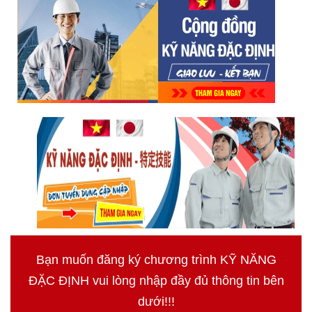
Bạn muốn đăng ký chương trình KỸ NĂNG
ĐẶC ĐỊNH vui lòng nhập đầy đủ thông tin bên
dưới!!!