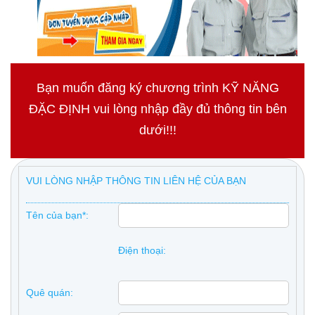
Bạn muốn đăng ký chương trình KỸ NĂNG
ĐẶC ĐỊNH vui lòng nhập đầy đủ thông tin bên
dưới!!!
VUI LÒNG NHẬP THÔNG TIN LIÊN HỆ CỦA BẠN
Tên của bạn*:
Điện thoại:
Quê quán: