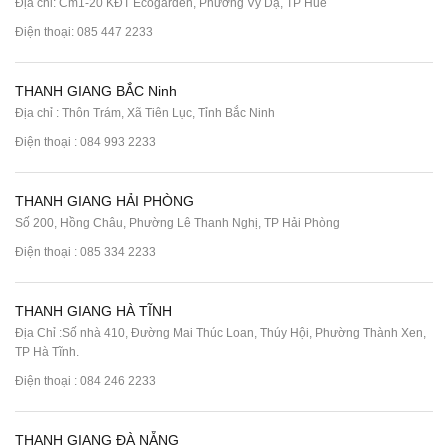
Địa chỉ: Cm1-20 KĐT Ecogarden, Phường Vỹ Dạ, TP Huế
Điện thoại:
085 447 2233
THANH GIANG BẮC Ninh
Địa chỉ : Thôn Trám, Xã Tiên Lục, Tỉnh Bắc Ninh
Điện thoại :
084 993 2233
THANH GIANG HẢI PHÒNG
Số 200, Hồng Châu, Phường Lê Thanh Nghị, TP Hải Phòng
Điện thoại :
085 334 2233
THANH GIANG HÀ TĨNH
Địa Chỉ :Số nhà 410, Đường Mai Thúc Loan, Thúy Hội, Phường Thành Xen,
TP Hà Tĩnh.
Điện thoại :
084 246 2233
THANH GIANG ĐÀ NẴNG