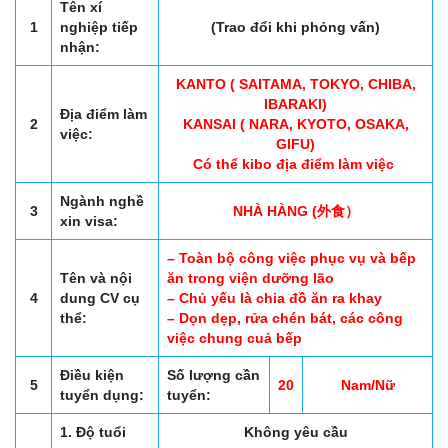
Tên xí
1
nghiệp tiếp
(Trao đổi khi phỏng vấn)
nhận:
KANTO ( SAITAMA, TOKYO, CHIBA,
IBARAKI)
Địa điểm làm
2
KANSAI ( NARA, KYOTO, OSAKA,
việc:
GIFU)
Có thể kibo địa điểm làm việc
Ngành nghề
3
NHÀ HÀNG (外食）
xin visa:
– Toàn bộ công việc phục vụ và bếp
Tên và nội
ăn trong viện dưỡng lão
4
dung CV cụ
– Chủ yếu là chia đồ ăn ra khay
thể:
– Dọn dẹp, rửa chén bát, các công
việc chung cuả bếp
Điều kiện
Số lượng cần
5
20
Nam/Nữ
tuyển dụng:
tuyển:
1. Độ tuổi
Không yêu cầu