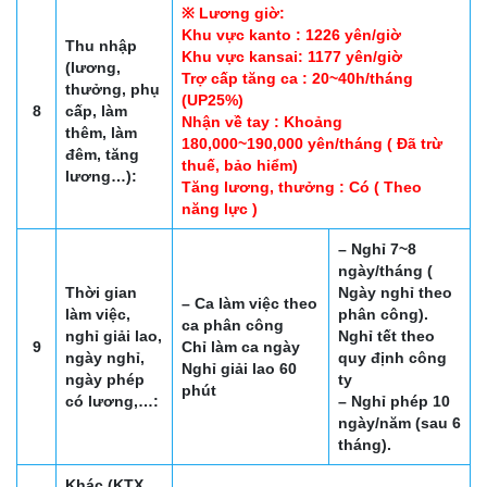
※ Lương giờ:
Khu vực kanto : 1226 yên/giờ
Thu nhập
Khu vực kansai: 1177 yên/giờ
(lương,
Trợ cấp tăng ca : 20~40h/tháng
thưởng, phụ
(UP25%)
8
cấp, làm
Nhận về tay : Khoảng
thêm, làm
180,000~190,000 yên/tháng ( Đã trừ
đêm, tăng
thuế, bảo hiểm)
lương…):
Tăng lương, thưởng : Có ( Theo
năng lực )
– Nghỉ 7~8
ngày/tháng (
Thời gian
Ngày nghỉ theo
– Ca làm việc theo
làm việc,
phân công).
ca phân công
nghỉ giải lao,
Nghỉ tết theo
9
Chỉ làm ca ngày
ngày nghỉ,
quy định công
Nghỉ giải lao 60
ngày phép
ty
phút
có lương,…:
– Nghỉ phép 10
ngày/năm (sau 6
tháng).
Khác (KTX,