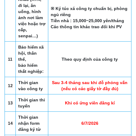
đi lại, ăn
※ Ký túc xá công ty chuẩn bị, phòng
uống, hình
ngủ riêng
ảnh nơi làm
Tiền nhà : 15,000~25,000 yên/tháng
việc hoặc trợ
Các thông tin khác trao đổi khi PV
cấp,
senpai…)
Bảo hiểm xã
hội, thân
11
thể,
Theo quy định của công ty
bảo hiểm
thất nghiệp:
Thời gian
Sau 3-4 tháng sau khi đỗ phỏng vấn
12
vào công ty
(nếu có các giấy tờ đầy đủ)
Thời gian thi
13
Khi có ứng viên đăng kí
tuyển
Thời gian
14
nhận form
6/7/2026
đăng ký từ