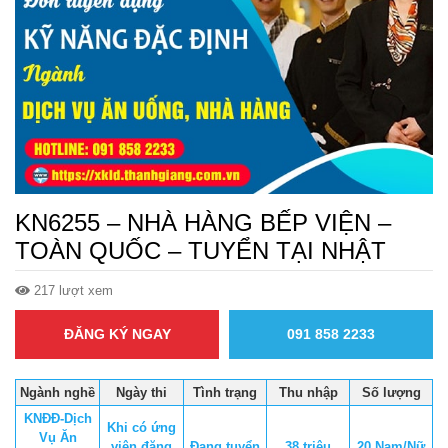
KN6255 – NHÀ HÀNG BẾP VIỆN –
TOÀN QUỐC – TUYỂN TẠI NHẬT
217 lượt xem
ĐĂNG KÝ NGAY
091 858 2233
Ngành nghề
Ngày thi
Tình trạng
Thu nhập
Số lượng
KNĐĐ-Dịch
Khi có ứng
Vụ Ăn
viên đăng
Đang tuyển
38 triệu
20 Nam/Nữ