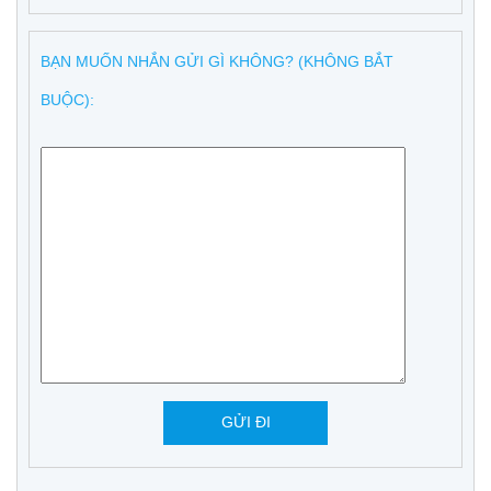
BẠN MUỐN NHẮN GỬI GÌ KHÔNG? (KHÔNG BẮT
BUỘC):