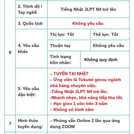
2. Trình độ /
Tiếng Nhật JLPT N4 trở lên
Tay nghề
3. Quốc tịch
Không yêu cầu
Thị lực: Tốt
Thể lực: Tốt
4. Yêu cầu
Thuận tay
Không yêu cầu
khác
6
Tình trạng
Không quy định
hôn nhân:
– TUYỂN TẠI NHẬT
– Ứng viên là Tokutei ginou ngành
nhà hàng chuyển việc.
5. Yêu cầu
-Tiếng Nhật JLPT N4 trở lên.
đặc biệt:
-Nhanh nhẹn, khả năng tiếp thu tốt.
– Hạn gino 1 còn trên 3 năm
– Không có hình xăm
Hình thức
– Phỏng vấn Online 2 lần qua ứng
7
tuyển dụng:
dụng ZOOM