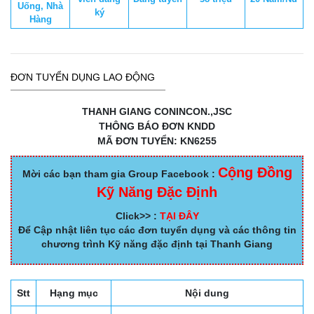
Uống, Nhà
ký
Hàng
ĐƠN TUYỂN DỤNG LAO ĐỘNG
THANH GIANG CONINCON.,JSC
THÔNG BÁO ĐƠN KNDD
MÃ ĐƠN TUYỂN: KN6255
Cộng Đồng
Mời các bạn tham gia Group Facebook :
Kỹ Năng Đặc Định
Click>> :
TẠI ĐÂY
Để Cập nhật liên tục các đơn tuyển dụng và các thông tin
chương trình Kỹ năng đặc định tại Thanh Giang
Stt
Hạng mục
Nội dung