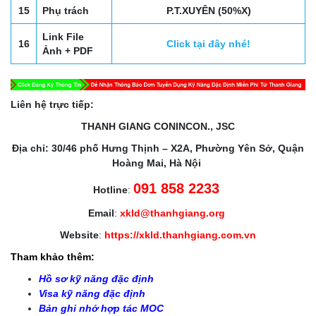
15
Phụ trách
P.T.XUYÊN (50%X)
Link File
16
Click tại đây nhé!
Ảnh + PDF
Liên hệ trực tiếp:
THANH GIANG CONINCON., JSC
Địa chỉ: 30/46 phố Hưng Thịnh – X2A, Phường Yên Sở, Quận
Hoàng Mai, Hà Nội
091 858 2233
Hotline
:
Email
:
xkld@thanhgiang.org
Website
:
https://xkld.thanhgiang.com.vn
Tham khảo thêm:
Hồ sơ kỹ năng đặc định
Visa kỹ năng đặc định
Bản ghi nhớ hợp tác MOC