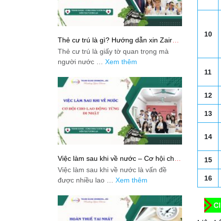
10
Thẻ cư trú là gì? Hướng dẫn xin Zairyu
Card tại Nhật chi tiết nhất
Thẻ cư trú là giấy tờ quan trọng mà
người nước …
Xem thêm
11
12
13
14
Việc làm sau khi về nước – Cơ hội cho
15
lao động từng đi Nhật
Việc làm sau khi về nước là vấn đề
16
được nhiều lao …
Xem thêm