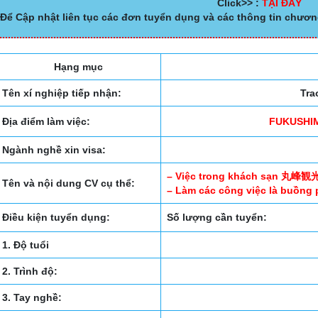
Click>> :
TẠI ĐÂY
Để Cập nhật liên tục các đơn tuyển dụng và các thông tin chươn
Hạng mục
Tên xí nghiệp tiếp nhận:
Tra
Địa điểm làm việc:
FUKUSHIM
Ngành nghề xin visa:
– Việc trong khách sạn 丸
Tên và nội dung CV cụ thể:
– Làm các công việc là buồng
Điều kiện tuyển dụng:
Số lượng cần tuyển:
1. Độ tuổi
2. Trình độ:
3. Tay nghề: