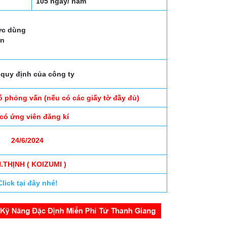
105 ngày/ năm
hực dùng
ạn
quy định của công ty
ỗ phỏng vấn (nếu có các giấy tờ đầy đủ)
 có ứng viên đăng kí
24/6/2024
.THỊNH ( KOIZUMI )
Click tại đây nhé!