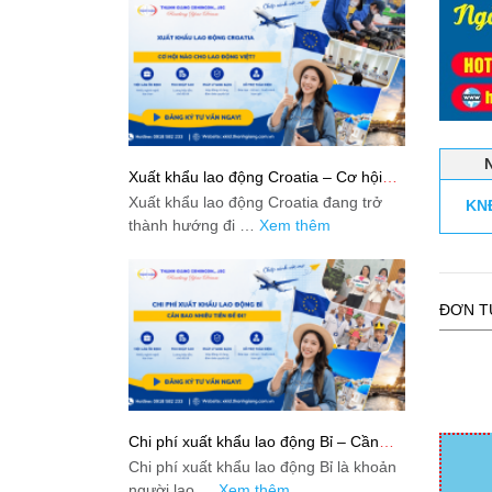
Xuất khẩu lao động Croatia – Cơ hội
nào cho lao động Việt?
Xuất khẩu lao động Croatia đang trở
KN
thành hướng đi …
Xem thêm
ĐƠN T
Chi phí xuất khẩu lao động Bỉ – Cần
bao nhiêu tiền để đi?
Chi phí xuất khẩu lao động Bỉ là khoản
người lao …
Xem thêm