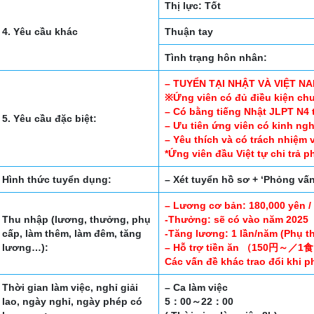
Thị lực: Tốt
4. Yêu cầu khác
Thuận tay
Tình trạng hôn nhân:
– TUYỂN TẠI NHẬT VÀ VIỆT N
※Ứng viên có đủ điều kiện ch
– Có bằng tiếng Nhật JLPT N4 tr
5. Yêu cầu đặc biệt:
– Ưu tiên ứng viên có kinh ngh
– Yêu thích và có trách nhiệm 
*Ứng viên đầu Việt tự chi trả 
Hình thức tuyển dụng:
– Xét tuyển hồ sơ + ‘Phỏng vấn 
– Lương cơ bản: 180,000 yên /
Thu nhập (lương, thưởng, phụ
-Thưởng: sẽ có vào năm 2025
cấp, làm thêm, làm đêm, tăng
-Tăng lương: 1 lần/năm (Phụ t
lương…):
– Hỗ trợ tiền ăn （150円～／1
Các vấn đề khác trao đổi khi 
Thời gian làm việc, nghỉ giải
– Ca làm việc
lao, ngày nghỉ, ngày phép có
5：00～22：00