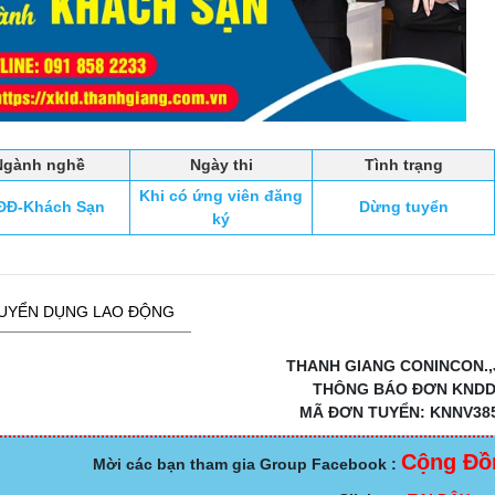
Ngành nghề
Ngày thi
Tình trạng
Khi có ứng viên đăng
ĐĐ-Khách Sạn
Dừng tuyển
ký
UYỂN DỤNG LAO ĐỘNG
THANH GIANG CONINCON.,
THÔNG BÁO ĐƠN KND
MÃ ĐƠN TUYỂN: KNNV38
Cộng Đồ
Mời các bạn tham gia Group Facebook :