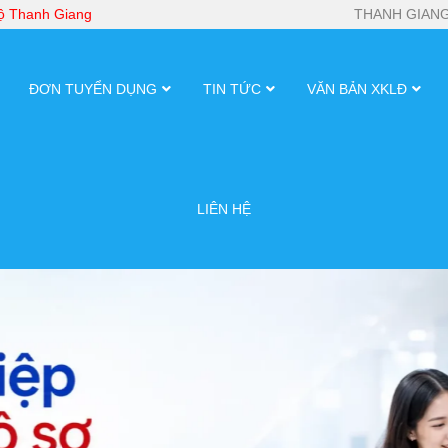
bộ Thanh Giang
THANH GIANG
ĐƠN TUYỂN DỤNG
TIN TỨC
VĂN BẢN XKLĐ
LIÊN HỆ