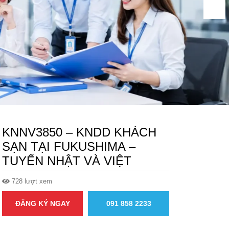
KNNV3850 – KNDD KHÁCH
SẠN TẠI FUKUSHIMA –
TUYỂN NHẬT VÀ VIỆT
728 lượt xem
ĐĂNG KÝ NGAY
091 858 2233