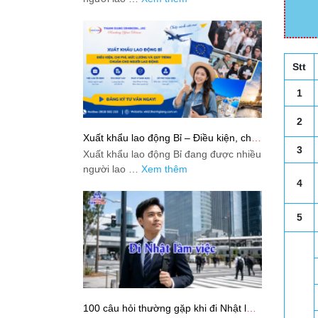
Stt
1
2
Xuất khẩu lao động Bỉ – Điều kiện, chi
phí, mức lương và quy trình chuẩn cho
3
Xuất khẩu lao động Bỉ đang được nhiều
người lao động
người lao …
Xem thêm
4
5
100 câu hỏi thường gặp khi đi Nhật làm