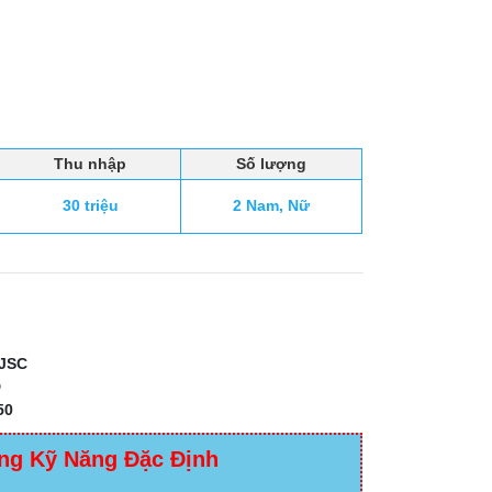
Thu nhập
Số lượng
30 triệu
2 Nam, Nữ
JSC
D
50
ng Kỹ Năng Đặc Định