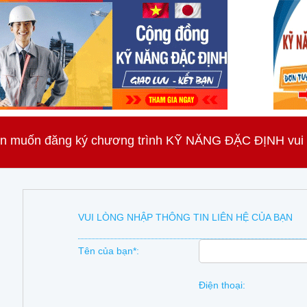
n muốn đăng ký chương trình KỸ NĂNG ĐẶC ĐỊNH vui lò
VUI LÒNG NHẬP THÔNG TIN LIÊN HỆ CỦA BẠN
Tên của bạn*:
Điện thoại: