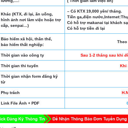
lương,…:
( Thời gian làm việc 8h)
– Có KTX 19,000 yên/ tháng.
Khác (KTX, đi lại, ăn uống,
Tiền ga,điện nước,Internet:T
hình ảnh nơi làm việc hoặc trợ
Có hỗ trợ makanai tại khách s
cấp, senpai…)
Có hỗ trợ tiền đi lại
Bảo hiểm xã hội, thân thể,
Theo 
bảo hiểm thất nghiệp:
Thời gian vào công ty
Sau 1-2 tháng sau khi đ
Thời gian thi tuyển
Khi
Thời gian nhận form đăng ký
từ
Phụ trách
H.N
Link File Ảnh + PDF