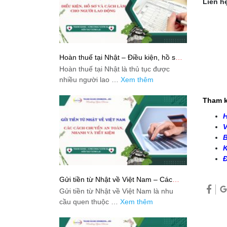
Liên hệ
Hoàn thuế tại Nhật – Điều kiện, hồ sơ
và cách làm cho người lao động
Hoàn thuế tại Nhật là thủ tục được
nhiều người lao …
Xem thêm
Tham k
H
V
B
K
Đ
Gửi tiền từ Nhật về Việt Nam – Các
cách chuyển an toàn, nhanh và tiết
Gửi tiền từ Nhật về Việt Nam là nhu
kiệm
cầu quen thuộc …
Xem thêm