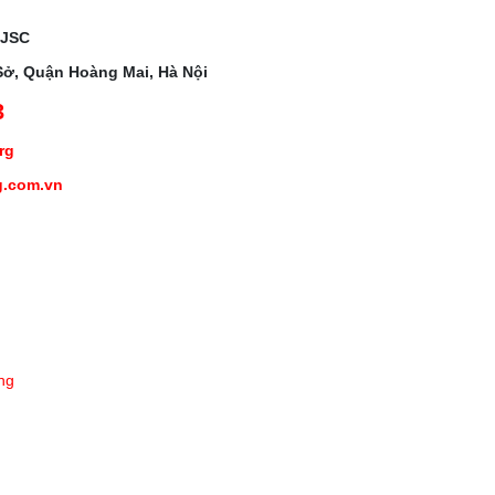
 JSC
Sở, Quận Hoàng Mai, Hà Nội
3
org
g.com.vn
ng