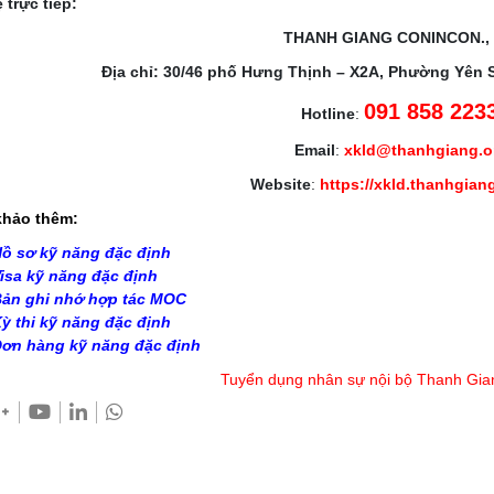
 trực tiếp:
THANH GIANG CONINCON.,
Địa chỉ: 30/46 phố Hưng Thịnh – X2A, Phường Yên 
091 858 223
Hotline
:
Email
:
xkld@thanhgiang.
Website
:
https://xkld.thanhgian
hảo thêm:
ồ sơ kỹ năng đặc định
isa kỹ năng đặc định
ản ghi nhớ hợp tác MOC
ỳ thi kỹ năng đặc định
ơn hàng kỹ năng đặc định
Tuyển dụng nhân sự nội bộ Thanh Gia