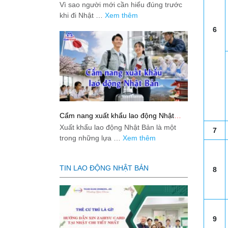
việc: Giải đáp thật dễ hiểu cho người
Vì sao người mới cần hiểu đúng trước
mới bắt đầu
khi đi Nhật …
Xem thêm
6
Cẩm nang xuất khẩu lao động Nhật
Bản từ A-Z
Xuất khẩu lao động Nhật Bản là một
7
trong những lựa …
Xem thêm
TIN LAO ĐỘNG NHẬT BẢN
8
9