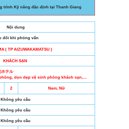
g trình Kỹ năng đặc định tại Thanh Giang
Nội dung
o đổi khi phỏng vấn
A ( TP AIZUWAKAMATSU )
KHÁCH SẠN
峰観光ホテル
 phòng, dọn dẹp vệ sinh phòng khách sạn,…
2
Nam, Nữ
Không yêu cầu
Không yêu cầu
Không yêu cầu