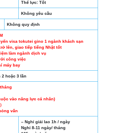
Thể lực: Tốt
Không yêu cầu
Không quy định
AM
uyển visa tokutei gino 1 ngành khách sạn
ở lên, giao tiếp tiếng Nhật tốt
iệm làm ngành dịch vụ
với công việc
phí máy bay
2 hoặc 3 lần
 tháng
huộc vào năng lực cá nhân)
食）
phỏng vấn
– Nghỉ giải lao 1h / ngày
Nghỉ 8-11 ngày/ tháng