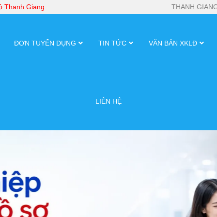
bộ Thanh Giang
THANH GIANG
ĐƠN TUYỂN DỤNG
TIN TỨC
VĂN BẢN XKLĐ
LIÊN HỆ