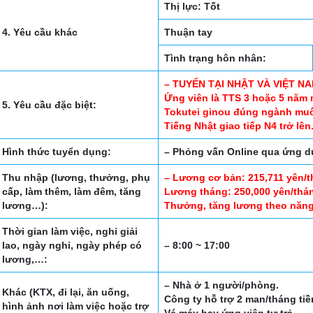
Thị lực: Tốt
4. Yêu cầu khác
Thuận tay
Tình trạng hôn nhân:
– TUYỂN TẠI NHẬT VÀ VIỆT NA
Ứng viên là TTS 3 hoặc 5 năm 
5. Yêu cầu đặc biệt:
Tokutei ginou đúng ngành muố
Tiếng Nhật giao tiếp N4 trở lên
Hình thức tuyển dụng:
– Phỏng vấn Online qua ứng
Thu nhập (lương, thưởng, phụ
– Lương cơ bản: 215,711 yên/t
cấp, làm thêm, làm đêm, tăng
Lương tháng: 250,000 yên/thán
lương…):
Thưởng, tăng lương theo năng
Thời gian làm việc, nghỉ giải
lao, ngày nghỉ, ngày phép có
– 8:00 ~ 17:00
lương,…:
– Nhà ở 1 người/phòng.
Khác (KTX, đi lại, ăn uống,
Công ty hỗ trợ 2 man/tháng tiề
hình ảnh nơi làm việc hoặc trợ