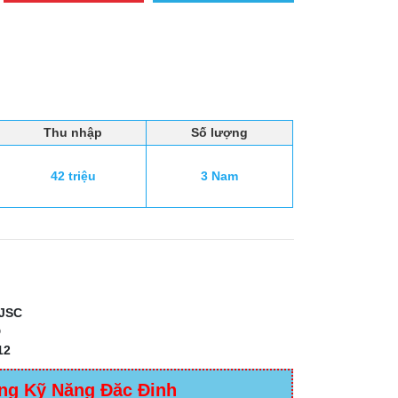
Thu nhập
Số lượng
42 triệu
3 Nam
JSC
D
12
ng Kỹ Năng Đặc Định