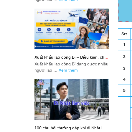
Stt
1
2
Xuất khẩu lao động Bỉ – Điều kiện, chi
phí, mức lương và quy trình chuẩn cho
Xuất khẩu lao động Bỉ đang được nhiều
người lao động
3
người lao …
Xem thêm
4
5
100 câu hỏi thường gặp khi đi Nhật làm