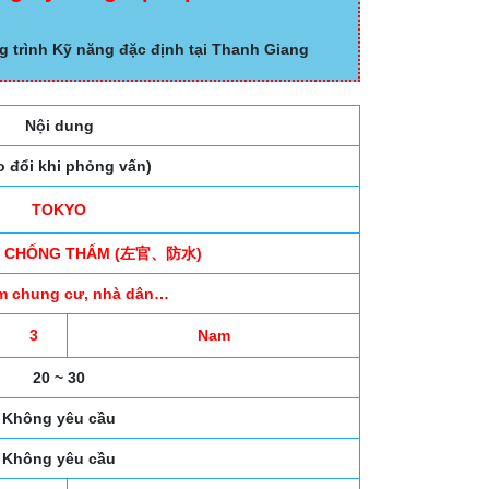
g trình Kỹ năng đặc định tại Thanh Giang
Nội dung
o đổi khi phỏng vấn)
TOKYO
, CHỐNG THẤM (左官、防水)
hấm chung cư, nhà dân…
3
Nam
20 ~ 30
Không yêu cầu
Không yêu cầu