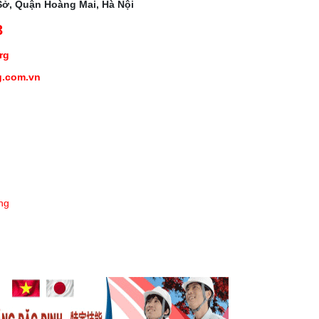
Sở, Quận Hoàng Mai, Hà Nội
3
org
g.com.vn
ng