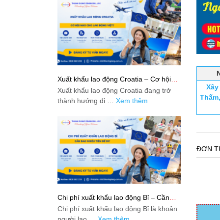
Xuất khẩu lao động Croatia – Cơ hội
Xây
nào cho lao động Việt?
Xuất khẩu lao động Croatia đang trở
Thấm,
thành hướng đi …
Xem thêm
ĐƠN T
Chi phí xuất khẩu lao động Bỉ – Cần
bao nhiêu tiền để đi?
Chi phí xuất khẩu lao động Bỉ là khoản
người lao …
Xem thêm