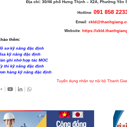
Địa chỉ: 30/46 phố Hưng Thịnh – X2A, Phường Yên 
091 858 223
Hotline
:
Email
:
xkld@thanhgiang.
Website
:
https://xkld.thanhgian
hảo thêm:
ồ sơ kỹ năng đặc định
isa kỹ năng đặc định
ản ghi nhớ hợp tác MOC
ỳ thi kỹ năng đặc định
ơn hàng kỹ năng đặc định
Tuyển dụng nhân sự nội bộ Thanh Gia