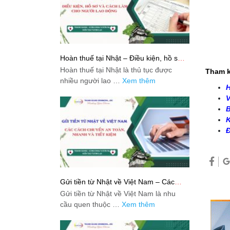
Hoàn thuế tại Nhật – Điều kiện, hồ sơ
và cách làm cho người lao động
Hoàn thuế tại Nhật là thủ tục được
Tham k
nhiều người lao …
Xem thêm
H
V
B
K
Đ
Gửi tiền từ Nhật về Việt Nam – Các
cách chuyển an toàn, nhanh và tiết
Gửi tiền từ Nhật về Việt Nam là nhu
kiệm
cầu quen thuộc …
Xem thêm