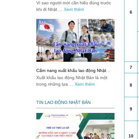
việc: Giải đáp thật dễ hiểu cho người
Vì sao người mới cần hiểu đúng trước
mới bắt đầu
khi đi Nhật …
Xem thêm
6
7
Cẩm nang xuất khẩu lao động Nhật
Bản từ A-Z
Xuất khẩu lao động Nhật Bản là một
trong những lựa …
Xem thêm
8
TIN LAO ĐỘNG NHẬT BẢN
9
10