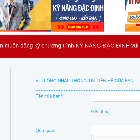
n muốn đăng ký chương trình KỸ NĂNG ĐẶC ĐỊNH vui lò
VUI LÒNG NHẬP THÔNG TIN LIÊN HỆ CỦA BẠN
Tên của bạn*:
Điện thoại:
Quê quán: