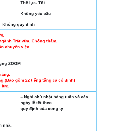
Thể lực: Tốt
Không yêu cầu
Không quy định
M.
ngành Trát vữa, Chống thấm.
n chuyển việc.
.
 dụng ZOOM
háng.
g.(Bao gồm 22 tiếng tăng ca cố định)
 lực.
– Nghỉ chủ nhật hàng tuần và các
ngày lễ tết theo
quy định của công ty
n nhà.