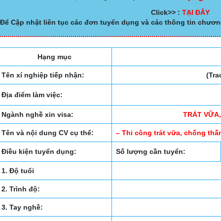
Click>> :
TẠI ĐÂY
Để Cập nhật liên tục các đơn tuyển dụng và các thông tin chươn
Hạng mục
Tên xí nghiệp tiếp nhận:
(Tra
Địa điểm làm việc:
Ngành nghề xin visa:
TRÁT VỮA
Tên và nội dung CV cụ thể:
– Thi công trát vữa, chống t
Điều kiện tuyển dụng:
Số lượng cần tuyển:
1. Độ tuổi
2. Trình độ:
3. Tay nghề: