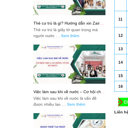
11
Thẻ cư trú là gì? Hướng dẫn xin Zairyu
Card tại Nhật chi tiết nhất
Thẻ cư trú là giấy tờ quan trọng mà
12
người nước …
Xem thêm
13
14
15
16
Việc làm sau khi về nước – Cơ hội cho
lao động từng đi Nhật
Việc làm sau khi về nước là vấn đề
được nhiều lao …
Xem thêm
Liên hệ