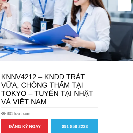
KNNV4212 – KNDD TRÁT
VỮA, CHỐNG THẤM TẠI
TOKYO – TUYỂN TẠI NHẬT
VÀ VIỆT NAM
801 lượt xem
ĐĂNG KÝ NGAY
091 858 2233