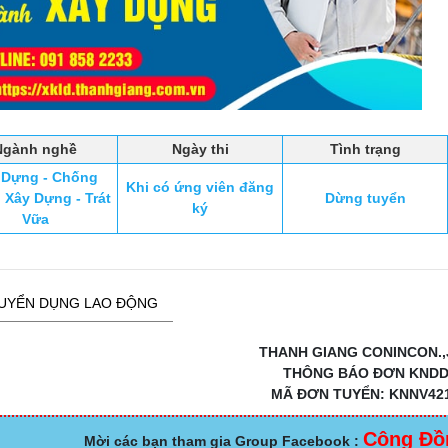
Ngành nghề
Ngày thi
Tình trạng
 Dựng - Chống
Khi có ứng viên đăng
 Xây Dựng - Trát
Dừng tuyển
ký
Vữa
UYỂN DỤNG LAO ĐỘNG
THANH GIANG CONINCON.,
THÔNG BÁO ĐƠN KND
MÃ ĐƠN TUYỂN: KNNV42
Cộng Đồ
Mời các bạn tham gia Group Facebook :