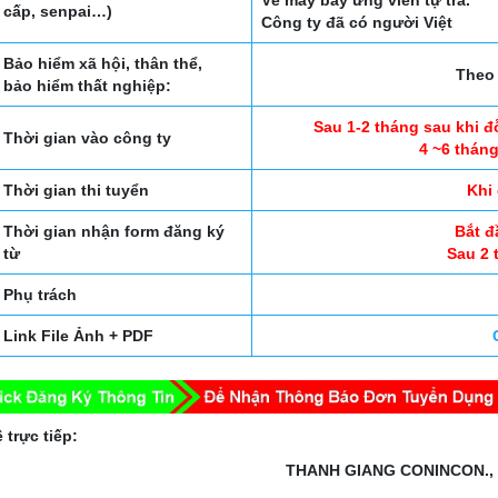
Vé máy bay ứng viên tự trả.
cấp, senpai…)
Công ty đã có người Việt
Bảo hiểm xã hội, thân thể,
Theo 
bảo hiểm thất nghiệp:
Sau 1-2 tháng sau khi đ
Thời gian vào công ty
4 ~6 tháng
Thời gian thi tuyển
Khi
Thời gian nhận form đăng ký
Bắt đ
từ
Sau 2 
Phụ trách
Link File Ảnh + PDF
 trực tiếp:
THANH GIANG CONINCON.,