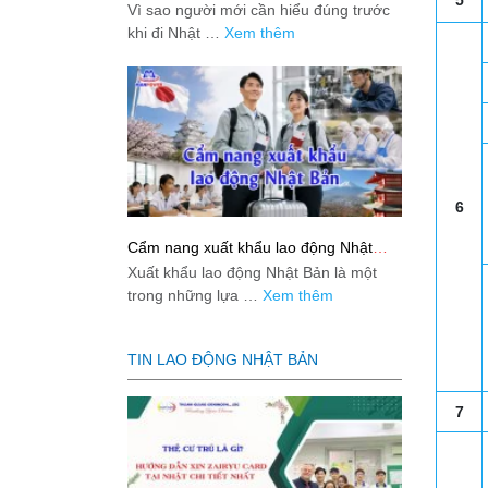
5
việc: Giải đáp thật dễ hiểu cho người
Vì sao người mới cần hiểu đúng trước
mới bắt đầu
khi đi Nhật …
Xem thêm
6
Cẩm nang xuất khẩu lao động Nhật
Bản từ A-Z
Xuất khẩu lao động Nhật Bản là một
trong những lựa …
Xem thêm
TIN LAO ĐỘNG NHẬT BẢN
7