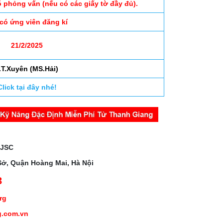
ỗ phỏng vấn (nếu có các giấy tờ đầy đủ).
 có ứng viên đăng kí
21/2/2025
.T.Xuyên (MS.Hải)
Click tại đây nhé!
 JSC
Sở, Quận Hoàng Mai, Hà Nội
3
org
g.com.vn