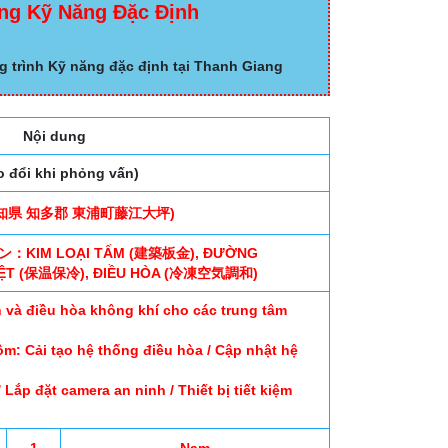
ng Kỹ Năng Đặc Định
g trình Kỹ năng đặc định tại Thanh Giang
Nội dung
o đổi khi phỏng vấn)
(愛知県 知多郡 東浦町藤江大坪)
ン：KIM LOẠI TẤM (建築板金), ĐƯỜNG
IỆT (保温保冷), ĐIỀU HÒA (冷凍空気調和)
ện và điều hòa không khí cho các trung tâm
m: Cải tạo hệ thống điều hòa / Cập nhật hệ
 Lắp đặt camera an ninh / Thiết bị tiết kiệm