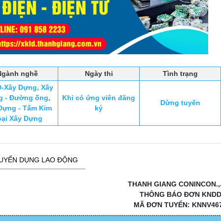
Ngành nghề
Ngày thi
Tình trạng
-Xây Dựng, Xây
 - Đường ống,
Khi có ứng viên đăng
Dừng tuyển
Dựng - Tấm Kim
ký
oại Xây Dựng
UYỂN DỤNG LAO ĐỘNG
THANH GIANG CONINCON.,
THÔNG BÁO ĐƠN KND
MÃ ĐƠN TUYỂN: KNNV46