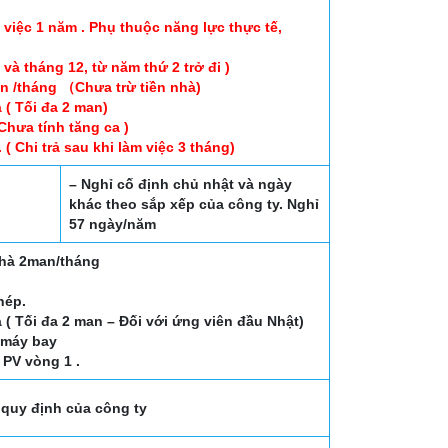
 việc 1 năm . Phụ thuộc năng lực thực tế,
và tháng 12, từ năm thứ 2 trở đi )
n /tháng （Chưa trừ tiền nhà)
 ( Tối đa 2 man)
Chưa tính tăng ca )
 ( Chi trả sau khi làm việc 3 tháng)
– Nghỉ cố định chủ nhật và ngày
o
khác theo sắp xếp của công ty. Nghỉ
57 ngày/năm
nhà 2man/tháng
hép.
 ( Tối đa 2 man – Đối với ứng viên đầu Nhật)
é máy bay
 PV vòng 1 .
quy định của công ty