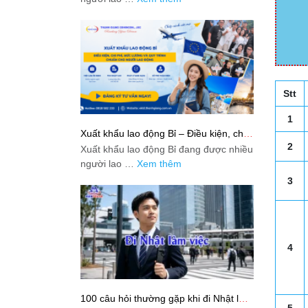
Stt
1
Xuất khẩu lao động Bỉ – Điều kiện, chi
phí, mức lương và quy trình chuẩn cho
2
Xuất khẩu lao động Bỉ đang được nhiều
người lao động
người lao …
Xem thêm
3
4
100 câu hỏi thường gặp khi đi Nhật làm