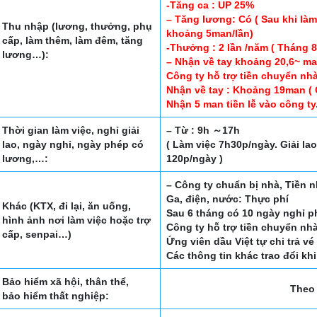
-Tăng ca : UP 25%
– Tăng lương: Có ( Sau khi làm
Thu nhập (lương, thưởng, phụ
khoảng 5man/lần)
cấp, làm thêm, làm đêm, tăng
-Thưởng : 2 lần /năm ( Tháng 8 
lương…):
– Nhận về tay khoảng 20,6~ ma
Công ty hỗ trợ tiền chuyển nhà
Nhận về tay : Khoảng 19man ( 
Nhận 5 man tiền lễ vào công ty.
Thời gian làm việc, nghỉ giải
– Từ : 9h ～17h
lao, ngày nghỉ, ngày phép có
( Làm việc 7h30p/ngày. Giải la
lương,…:
120p/ngày )
– Công ty chuẩn bị nhà, Tiền 
Ga, điện, nước: Thực phí
Khác (KTX, đi lại, ăn uống,
Sau 6 tháng có 10 ngày nghỉ p
hình ảnh nơi làm việc hoặc trợ
Công ty hỗ trợ tiền chuyển nhà
cấp, senpai…)
Ứng viên dầu Việt tự chi trả v
Các thông tin khác trao đổi khi
Bảo hiểm xã hội, thân thể,
Theo 
bảo hiểm thất nghiệp: