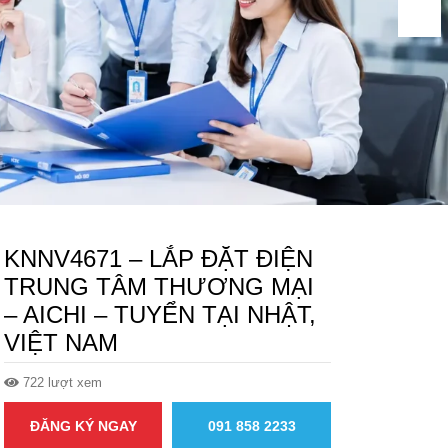
KNNV4671 – LẮP ĐẶT ĐIỆN
TRUNG TÂM THƯƠNG MẠI
– AICHI – TUYỂN TẠI NHẬT,
VIỆT NAM
722 lượt xem
ĐĂNG KÝ NGAY
091 858 2233