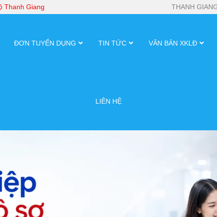
bộ Thanh Giang
THANH GIANG
ĐƠN TUYỂN DỤNG
TIN TỨC
VĂN BẢN XKLĐ
LIÊN HỆ