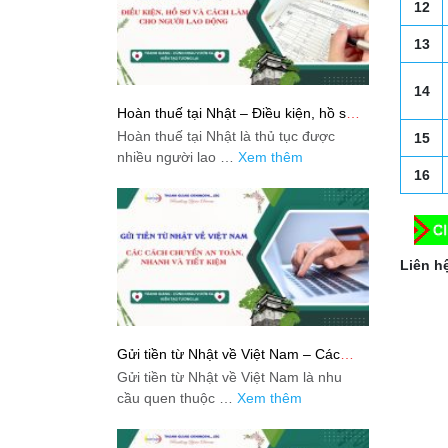
12
13
14
Hoàn thuế tại Nhật – Điều kiện, hồ sơ
và cách làm cho người lao động
Hoàn thuế tại Nhật là thủ tục được
15
nhiều người lao …
Xem thêm
16
Liên hệ
Gửi tiền từ Nhật về Việt Nam – Các
cách chuyển an toàn, nhanh và tiết
Gửi tiền từ Nhật về Việt Nam là nhu
kiệm
cầu quen thuộc …
Xem thêm