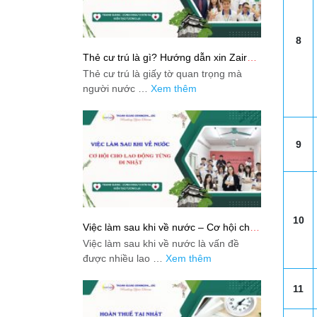
8
Thẻ cư trú là gì? Hướng dẫn xin Zairyu
Card tại Nhật chi tiết nhất
Thẻ cư trú là giấy tờ quan trọng mà
người nước …
Xem thêm
9
10
Việc làm sau khi về nước – Cơ hội cho
lao động từng đi Nhật
Việc làm sau khi về nước là vấn đề
được nhiều lao …
Xem thêm
11