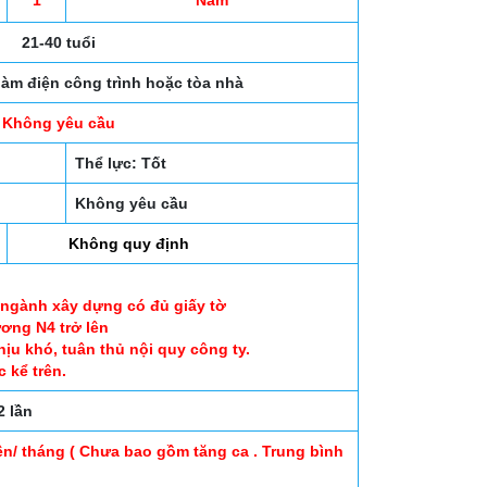
1
Nam
21-40 tuổi
àm điện công trình hoặc tòa nhà
Không yêu cầu
Thể lực: Tốt
Không yêu cầu
Không quy định
 ngành xây dựng có đủ giấy tờ
ương N4 trở lên
ịu khó, tuân thủ nội quy công ty.
 kể trên.
2 lần
ên/ tháng ( Chưa bao gồm tăng ca . Trung bình