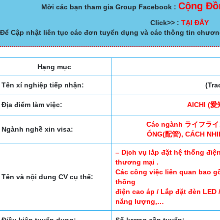
Cộng Đồ
Mời các bạn tham gia Group Facebook :
Click>> :
TẠI ĐÂY
Để Cập nhật liên tục các đơn tuyển dụng và các thông tin chươn
Hạng mục
Tên xí nghiệp tiếp nhận:
(Tra
Địa điểm làm việc:
AICHI 
Các ngành ライフライ
Ngành nghề xin visa:
ỐNG(配管), CÁCH NH
– Dịch vụ lắp đặt hệ thống đi
thương mại .
Các công việc liên quan bao gồ
Tên và nội dung CV cụ thể:
thống
điện cao áp / Lắp đặt đèn LED /
năng lượng,…