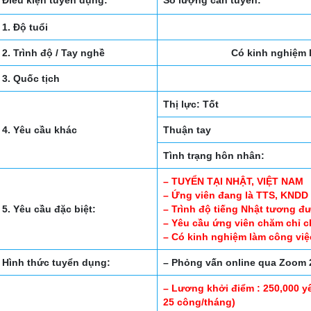
Điều kiện tuyển dụng:
Số lượng cần tuyển:
1. Độ tuổi
2. Trình độ / Tay nghề
Có kinh nghiệm l
3. Quốc tịch
Thị lực: Tốt
4. Yêu cầu khác
Thuận tay
Tình trạng hôn nhân:
– TUYỂN TẠI NHẬT, VIỆT NAM
– Ứng viên đang là TTS, KNDD
5. Yêu cầu đặc biệt:
– Trình độ tiếng Nhật tương đ
– Yêu cầu ứng viên chăm chỉ ch
– Có kinh nghiệm làm công việc
Hình thức tuyển dụng:
– Phỏng vấn online qua Zoom 
– Lương khởi điểm : 250,000 y
25 công/tháng)