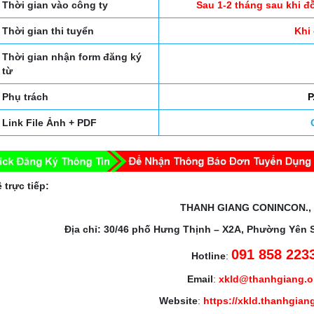
Thời gian vào công ty
Sau 1-2 tháng sau khi đ
Thời gian thi tuyển
Khi
Thời gian nhận form đăng ký
từ
Phụ trách
P
Link File Ảnh + PDF
 trực tiếp:
THANH GIANG CONINCON.,
Địa chỉ: 30/46 phố Hưng Thịnh – X2A, Phường Yên 
091 858 223
Hotline
:
Email
:
xkld@thanhgiang.
Website
:
https://xkld.thanhgian