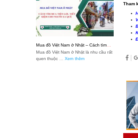
Tham k
H
V
B
K
Đ
Mua đồ Việt Nam ở Nhật – Cách tìm
mua tiện lợi, tiết kiệm cho người xa quê
Mua đồ Việt Nam ở Nhật là nhu cầu rất
quen thuộc …
Xem thêm