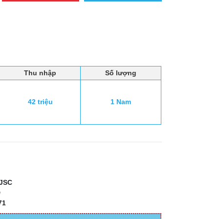
Thu nhập
Số lượng
42 triệu
1 Nam
JSC
D
71