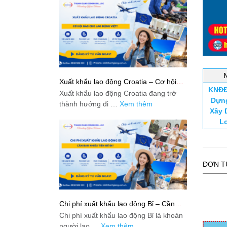
Xuất khẩu lao động Croatia – Cơ hội
KNĐĐ
nào cho lao động Việt?
Xuất khẩu lao động Croatia đang trở
Dựng
thành hướng đi …
Xem thêm
Xây 
L
ĐƠN T
Chi phí xuất khẩu lao động Bỉ – Cần
bao nhiêu tiền để đi?
Chi phí xuất khẩu lao động Bỉ là khoản
người lao …
Xem thêm