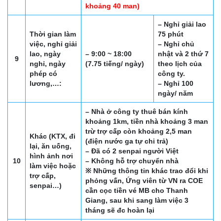
khoảng 40 man)
– Nghỉ giải lao
Thời gian làm
75 phút
việc, nghỉ giải
– Nghỉ chủ
lao, ngày
– 9:00 ~ 18:00
nhật và 2 thứ 7
9
nghỉ, ngày
(7.75 tiếng/ ngày)
theo lịch của
phép có
công ty.
lương,…:
– Nghỉ 100
ngày/ năm
– Nhà ở công ty thuê bán kính
khoảng 1km, tiền nhà khoảng 3 man
trừ trợ cấp còn khoảng 2,5 man
Khác (KTX, đi
(điện nước ga tự chi trả)
lại, ăn uống,
– Đã có 2 senpai người Việt
hình ảnh nơi
10
– Không hỗ trợ chuyển nhà
làm việc hoặc
※ Những thông tin khác trao đổi khi
trợ cấp,
phỏng vấn, Ứng viên từ VN ra COE
senpai…)
cần cọc tiền vé MB cho Thanh
Giang, sau khi sang làm việc 3
tháng sẽ đc hoàn lại