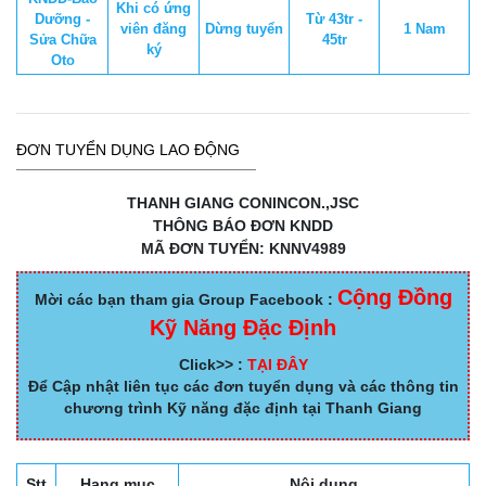
Khi có ứng
Dưỡng -
Từ 43tr -
viên đăng
Dừng tuyển
1 Nam
Sửa Chữa
45tr
ký
Oto
ĐƠN TUYỂN DỤNG LAO ĐỘNG
THANH GIANG CONINCON.,JSC
THÔNG BÁO ĐƠN KNDD
MÃ ĐƠN TUYỂN: KNNV4989
Cộng Đồng
Mời các bạn tham gia Group Facebook :
Kỹ Năng Đặc Định
Click>> :
TẠI ĐÂY
Để Cập nhật liên tục các đơn tuyển dụng và các thông tin
chương trình Kỹ năng đặc định tại Thanh Giang
Stt
Hạng mục
Nội dung