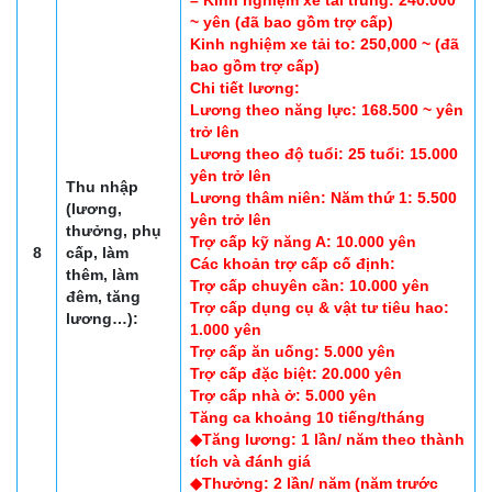
– Kinh nghiệm xe tải trung: 240.000
~ yên (đã bao gồm trợ cấp)
Kinh nghiệm xe tải to: 250,000 ~ (đã
bao gồm trợ cấp)
Chi tiết lương:
Lương theo năng lực: 168.500 ~ yên
trở lên
Lương theo độ tuổi: 25 tuổi: 15.000
yên trở lên
Thu nhập
Lương thâm niên: Năm thứ 1: 5.500
(lương,
yên trở lên
thưởng, phụ
Trợ cấp kỹ năng A: 10.000 yên
8
cấp, làm
Các khoản trợ cấp cố định:
thêm, làm
Trợ cấp chuyên cần: 10.000 yên
đêm, tăng
Trợ cấp dụng cụ & vật tư tiêu hao:
lương…):
1.000 yên
Trợ cấp ăn uống: 5.000 yên
Trợ cấp đặc biệt: 20.000 yên
Trợ cấp nhà ở: 5.000 yên
Tăng ca khoảng 10 tiếng/tháng
◆Tăng lương: 1 lần/ năm theo thành
tích và đánh giá
◆Thưởng: 2 lần/ năm (năm trước