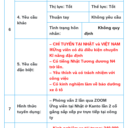
Thị lực: Tốt
Thể lực: Tốt
4. Yêu cầu
Thuận tay
Không yêu cầu
khác
Tình trạng hôn
Không quy
6
nhân:
định
– CHỈ TUYỂN TẠI NHẬT và VIỆT NAM
※Ứng viên có đủ điều kiện chuyển
Kĩ năng đặc định
– Có tiếng Nhật Tương đương N4
5. Yêu cầu
trở lên.
đặc biệt:
– Yêu thích và có trách nhiệm với
công việc
– Có kinh nghiệm làm về bảo dưỡng
xe ô tô
– Phỏng vấn 2 lần qua ZOOM
Hình thức
Ứng viên tại Nhật ở Kanto lần 2 cố
7
tuyển dụng:
gắng sắp xếp pv trực tiếp tại công
ty