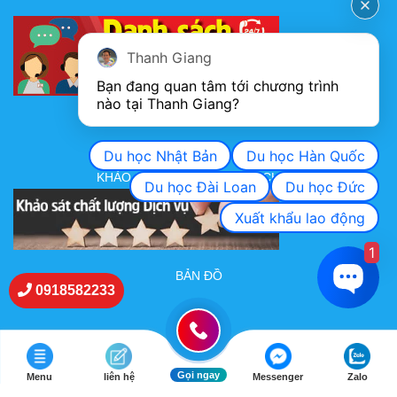
Thanh Giang
Bạn đang quan tâm tới chương trình 
nào tại Thanh Giang? 
FANPAGE
Du học Nhật Bản
Du học Hàn Quốc
KHẢO SÁT CHẤT LƯỢNG DỊCH VỤ
Du học Đài Loan
Du học Đức
Xuất khẩu lao động
1
BẢN ĐỒ
0918582233
Gọi ngay
Menu
liên hệ
Messenger
Zalo