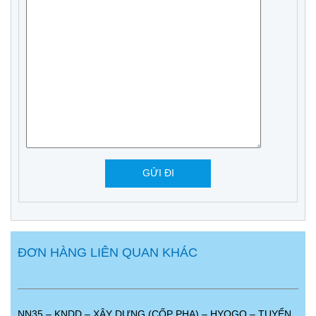
ĐƠN HÀNG LIÊN QUAN KHÁC
NN35 – KNDD – XÂY DỰNG (CỐP PHA) – HYOGO – TUYỂN