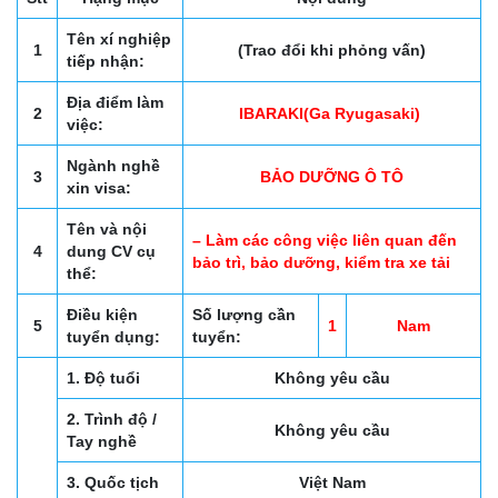
Tên xí nghiệp
1
(Trao đổi khi phỏng vấn)
tiếp nhận:
Địa điểm làm
2
IBARAKI(Ga Ryugasaki)
việc:
Ngành nghề
3
BẢO DƯỠNG Ô TÔ
xin visa:
Tên và nội
– Làm các công việc liên quan đến
4
dung CV cụ
bảo trì, bảo dưỡng, kiểm tra xe tải
thể:
Điều kiện
Số lượng cần
5
1
Nam
tuyển dụng:
tuyển:
1. Độ tuổi
Không yêu cầu
2. Trình độ /
Không yêu cầu
Tay nghề
3. Quốc tịch
Việt Nam