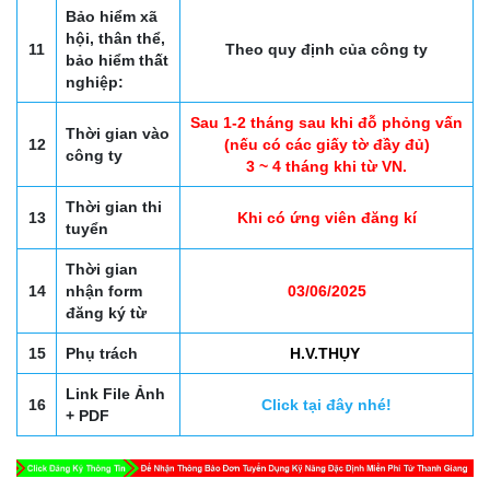
Bảo hiểm xã
hội, thân thể,
11
Theo quy định của công ty
bảo hiểm thất
nghiệp:
Sau 1-2 tháng sau khi đỗ phỏng vấn
Thời gian vào
12
(nếu có các giấy tờ đầy đủ)
công ty
3 ~ 4 tháng khi từ VN.
Thời gian thi
13
Khi có ứng viên đăng kí
tuyển
Thời gian
14
nhận form
03/06/2025
đăng ký từ
15
Phụ trách
H.V.THỤY
Link File Ảnh
16
Click tại đây nhé!
+ PDF