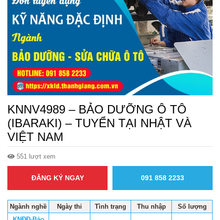
KNNV4989 – BẢO DƯỠNG Ô TÔ
(IBARAKI) – TUYỂN TẠI NHẬT VÀ
VIỆT NAM
551 lượt xem
ĐĂNG KÝ NGAY
091 858 2233
Ngành nghề
Ngày thi
Tình trạng
Thu nhập
Số lượng
KNĐĐ-Bảo