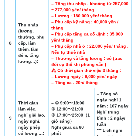
– Tổng thu nhập : khoảng từ 257,000
~ 277,000 yên/ tháng
– Lương : 180,000 yên/ tháng
– Phụ cấp kỹ năng : 40,000 yên /
Thu nhập
tháng
(lương,
– Phụ cấp tăng ca cố định : 35,000
thưởng, phụ
yên/ tháng
8
cấp, làm
– Phụ cấp nhà ở : 22,000 yên/ tháng .
thêm, làm
Nếu tự thuê nhà
đêm, tăng
– Thưởng và tăng lương : có (trao
lương…):
đổi cụ thể khi phỏng vấn )
⁂ Có thời gian thử việc 3 tháng :
– Lương ngày : 9,000 yên/ ngày
– Tăng ca : 20h/ tháng
– Tổng số
ngày nghỉ 1
Thời gian
– ① 9:00〜18:00
năm : 107 ngày
làm việc,
② 12:00〜21:00
Nghỉ trung
nghỉ giải lao,
③ 17:00〜25:00（1
9
bình : 2 ngày/
ngày nghỉ,
giờ sáng）
tuần
ngày phép
Nghỉ giữa ca 60
*** Lịch nghỉ
có lương,…:
phút