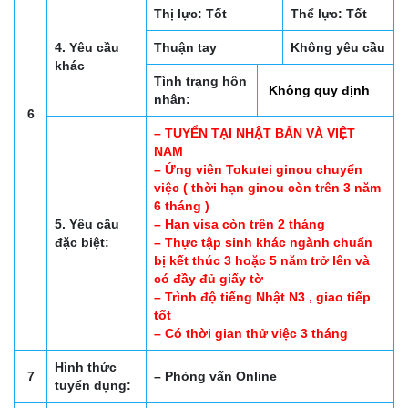
Thị lực: Tốt
Thể lực: Tốt
4. Yêu cầu
Thuận tay
Không yêu cầu
khác
Tình trạng hôn
Không quy định
nhân:
6
– TUYỂN TẠI NHẬT BẢN VÀ VIỆT
NAM
– Ứng viên Tokutei ginou chuyển
việc ( thời hạn ginou còn trên 3 năm
6 tháng )
5. Yêu cầu
– Hạn visa còn trên 2 tháng
đặc biệt:
– Thực tập sinh khác ngành chuẩn
bị kết thúc 3 hoặc 5 năm trở lên và
có đầy đủ giấy tờ
– Trình độ tiếng Nhật N3 , giao tiếp
tốt
– Có thời gian thử việc 3 tháng
Hình thức
7
– Phỏng vấn Online
tuyển dụng: