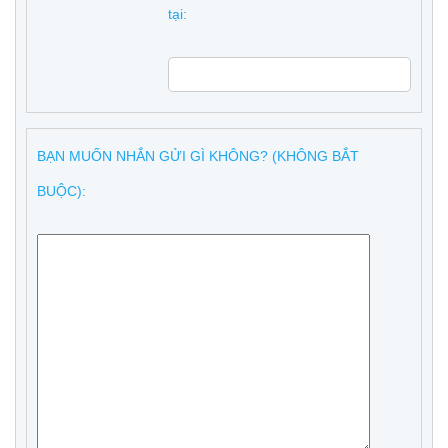
tại:
BẠN MUỐN NHẮN GỬI GÌ KHÔNG? (KHÔNG BẮT
BUỘC):