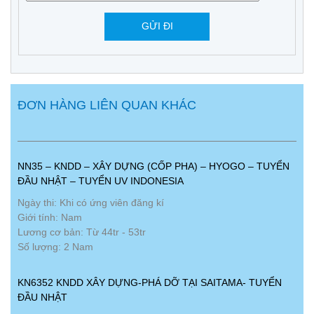
ĐƠN HÀNG LIÊN QUAN KHÁC
NN35 – KNDD – XÂY DỰNG (CỐP PHA) – HYOGO – TUYỂN
ĐẦU NHẬT – TUYỂN UV INDONESIA
Ngày thi: Khi có ứng viên đăng kí
Giới tính: Nam
Lương cơ bản: Từ 44tr - 53tr
Số lượng: 2 Nam
KN6352 KNDD XÂY DỰNG-PHÁ DỠ TẠI SAITAMA- TUYỂN
ĐẦU NHẬT