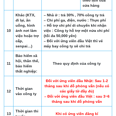
theo lịch của
cửa hàng
Khác (KTX,
– Nhà ở : trả 30% , 70% công ty trả
đi lại, ăn
– Chi phí ga, điện, nước : Thực phí
uống, hình
– Hỗ trợ chi phí di chuyển khi nhận
10
ảnh nơi làm
việc : Công ty hỗ trợ một nửa chi phí
việc hoặc trợ
(tối đa 50,000 yên)
cấp,
– Đối với ứng viên đầu Việt thì vé
senpai…)
máy bay công ty sẽ chi trả
Bảo hiểm xã
hội, thân thể,
11
Theo quy định của công ty
bảo hiểm
thất nghiệp:
Đối với ứng viên đầu Nhật: Sau 1-2
tháng sau khi đỗ phỏng vấn (nếu có
Thời gian
12
các giấy tờ đầy đủ)
vào công ty
– Đối với ứng viên đầu Việt : sau 3~6
tháng sau khi đỗ phỏng vấn
Thời gian thi
13
Khi có ứng viên đăng kí