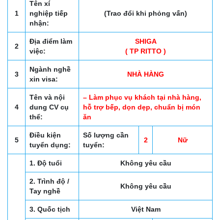
Tên xí
1
nghiệp tiếp
(Trao đổi khi phỏng vấn)
nhận:
Địa điểm làm
SHIGA
2
việc:
( TP RITTO )
Ngành nghề
3
NHÀ HÀNG
xin visa:
Tên và nội
– Làm phục vụ khách tại nhà hàng,
4
dung CV cụ
hỗ trợ bếp, dọn dẹp, chuẩn bị món
thể:
ăn
Điều kiện
Số lượng cần
5
2
Nữ
tuyển dụng:
tuyển:
1. Độ tuổi
Không yêu cầu
2. Trình độ /
Không yêu cầu
Tay nghề
3. Quốc tịch
Việt Nam