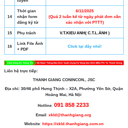
tuyển
Thời gian
6/11/2025
14
nhận form
(Quá 2 tuần kể từ ngày phát đơn cần
đăng ký từ
xác nhận với PTTT)
15
Phụ trách
V.T.KIEU ANH( C.T.L.ÁNH )
Link File Ảnh
16
Click tại đây nhé!
+ PDF
Liên hệ trực tiếp:
THANH GIANG CONINCON., JSC
Địa chỉ: 30/46 phố Hưng Thịnh – X2A, Phường Yên Sở, Quận
Hoàng Mai, Hà Nội
091 858 2233
Hotline
:
Email
:
xkld@thanhgiang.org
Website
:
https://xkld.thanhgiang.com.vn