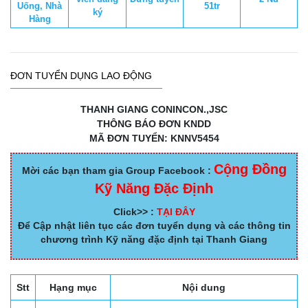
Uống, Nhà
51tr
ký
Hàng
ĐƠN TUYỂN DỤNG LAO ĐỘNG
THANH GIANG CONINCON.,JSC
THÔNG BÁO ĐƠN KNDD
MÃ ĐƠN TUYỂN: KNNV5454
Cộng Đồng
Mời các bạn tham gia Group Facebook :
Kỹ Năng Đặc Định
Click>> :
TẠI ĐÂY
Để Cập nhật liên tục các đơn tuyển dụng và các thông tin
chương trình Kỹ năng đặc định tại Thanh Giang
Stt
Hạng mục
Nội dung