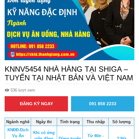
KNNV5454 NHÀ HÀNG TẠI SHIGA –
TUYỂN TẠI NHẬT BẢN VÀ VIỆT NAM
536 lượt xem
ĐĂNG KÝ NGAY
091 858 2233
Ngành nghề
Ngày thi
Tình trạng
Thu nhập
Số lượng
KNĐĐ-Dịch
Khi có ứng
Vụ Ăn
Từ 46tr -
viên đăng
Dừng tuyển
2 Nữ