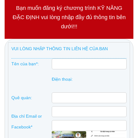
Bạn muốn đăng ký chương trình KỸ NĂNG
ĐẶC ĐỊNH vui lòng nhập đầy đủ thông tin bên
dưới!!!
VUI LÒNG NHẬP THÔNG TIN LIÊN HỆ CỦA BẠN
Tên của bạn*:
Điện thoại:
Quê quán:
Địa chỉ Email or
Facebook*