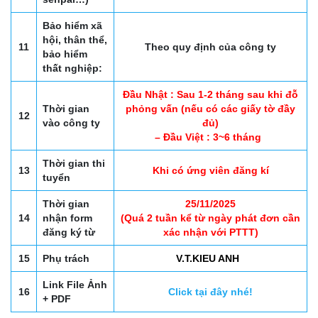
Bảo hiểm xã
hội, thân thể,
11
Theo quy định của công ty
bảo hiểm
thất nghiệp:
Đầu Nhật : Sau 1-2 tháng sau khi đỗ
Thời gian
phỏng vấn (nếu có các giấy tờ đầy
12
vào công ty
đủ)
– Đầu Việt : 3~6 tháng
Thời gian thi
13
Khi có ứng viên đăng kí
tuyển
Thời gian
25/11/2025
14
nhận form
(Quá 2 tuần kể từ ngày phát đơn cần
đăng ký từ
xác nhận với PTTT)
15
Phụ trách
V.T.KIEU ANH
Link File Ảnh
16
Click tại đây nhé!
+ PDF