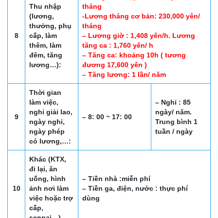
Thu nhập
tháng
(lương,
-Lương tháng cơ bản: 230,000 yên/
thưởng, phụ
tháng
8
cấp, làm
– Lương giờ : 1,408 yên/h. Lương
thêm, làm
tăng ca : 1,760 yên/ h
đêm, tăng
– Tăng ca: khoảng 10h ( tương
lương…):
đương 17,600 yên )
– Tăng lương: 1 lần/ năm
Thời gian
làm việc,
– Nghỉ : 85
nghỉ giải lao,
ngày/ năm.
9
– 8: 00 ~ 17: 00
ngày nghỉ,
Trung bình 1
ngày phép
tuần / ngày
có lương,…:
Khác (KTX,
đi lại, ăn
uống, hình
– Tiền nhà :miễn phí
10
ảnh nơi làm
– Tiền ga, điện, nước : thực phí
việc hoặc trợ
dùng
cấp,
senpai…)