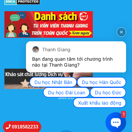
FANPAGE
Thanh Giang
Bạn đang quan tâm tới chương trình 
nào tại Thanh Giang? 
KHẢO SÁT CHẤT LƯỢNG DỊCH VỤ
Du học Nhật Bản
Du học Hàn Quốc
Du học Đài Loan
Du học Đức
BẢN ĐỒ
Xuất khẩu lao động
1
0918582233