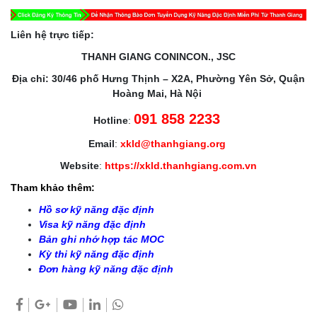
Liên hệ trực tiếp:
THANH GIANG CONINCON., JSC
Địa chỉ: 30/46 phố Hưng Thịnh – X2A, Phường Yên Sở, Quận
Hoàng Mai, Hà Nội
091 858 2233
Hotline
:
Email
:
xkld@thanhgiang.org
Website
:
https://xkld.thanhgiang.com.vn
Tham khảo thêm:
Hồ sơ kỹ năng đặc định
Visa kỹ năng đặc định
Bản ghi nhớ hợp tác MOC
Kỳ thi kỹ năng đặc định
Đơn hàng kỹ năng đặc định