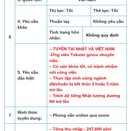
Thị lực: Tốt
Thể lực: Tốt
4. Yêu cầu
Thuận tay
Không yêu cầu
khác
Tình trạng hôn
Không quy định
6
nhân:
– TUYỂN TẠI NHẬT VÀ VIỆT NAM
-Ứng viên Tokutei ginou chuyển
việc.
– Có sức khỏe tốt, có trách nhiệm
5. Yêu cầu
với công việc
đặc biệt:
– Thực tập sinh cùng ngành
đã/chuẩn bị kết thúc 3 hoặc 5 năm
trở lên
– Trình độ tiếng Nhật tương đương
N4 trở lên
Hình thức
7
– Phỏng vấn onlien qua zoom
tuyển dụng:
– Tổng thu nhập : 247,600 yên/