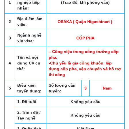
1
nghiệp tiếp
(Trao đổi khi phỏng vấn)
nhận:
Địa điểm làm
2
OSAKA ( Quận Higashinari )
việc:
Ngành nghề
3
CỐP PHA
xin visa:
– Công việc trong công trường cốp
Tên và nội
pha.
4
dung CV cụ
-Chủ yếu là gia công khuôn, lắp
thể:
dựng cốp pha, vận chuyển và hỗ trợ
thi công
Điều kiện
Số lượng cần
5
3
Nam
tuyển dụng:
tuyển:
1. Độ tuổi
Không yêu cầu
2. Trình độ /
Không yêu cầu
Tay nghề
3. Quốc tịch
Việt Nam