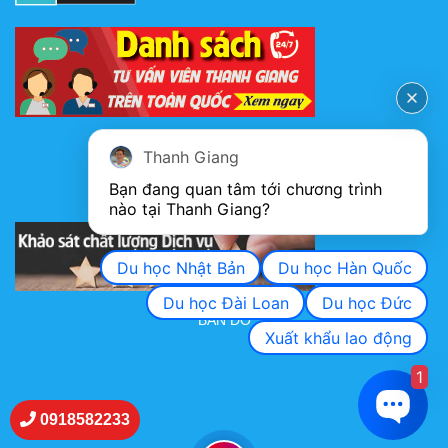
FANPAGE
Thanh Giang
Bạn đang quan tâm tới chương trình 
nào tại Thanh Giang? 
KHẢO SÁT CHẤT LƯỢNG DỊCH VỤ
Du học Nhật Bản
Du học Hàn Quốc
Du học Đài Loan
Du học Đức
BẢN ĐỒ
Xuất khẩu lao động
1
0918582233