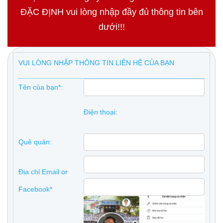
ĐẶC ĐỊNH vui lòng nhập đầy đủ thông tin bên
dưới!!!
VUI LÒNG NHẬP THÔNG TIN LIÊN HỆ CỦA BẠN
Tên của bạn*:
Điện thoại:
Quê quán:
Địa chỉ Email or
Facebook*