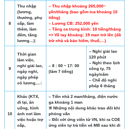
Thu nhập
– Thu nhập khoảng 265,000~
(lương,
yên/tháng (bao gồm tca khoảng 10
thưởng, phụ
tiếng)
8
cấp, làm
– Lương CB: 252,000 yên
thêm, làm
– Tăng ca trung bình: 10 tiếng/tháng
đêm, tăng
=> Về tay khoảng: 19 man trở lên (đã
lương…):
trừ nhà và bảo hiểm, thuế,…)
– Nghỉ giải lao
Thời gian
120 phút
làm việc,
– Nghỉ theo lịch
nghỉ giải lao,
– 8 : 00 ~ 17: 00
9
công ty, 75
ngày nghỉ,
(làm 7 tiếng)
ngày/năm
ngày phép
– Chế độ nghỉ
có lương,…:
phép 6 tháng
Khác (KTX,
– Tiền nhà 2 man/tháng, điện nước
đi lại, ăn
ga khoảng 1 man
uống, hình
※ Những nội dung khác trao đổi khi
10
ảnh nơi làm
phỏng vấn
việc hoặc trợ
– Đối với ứng viên từ VN, khi ra COE
cấp,
ứng viên tự trả tiền vé MB sau khi đi