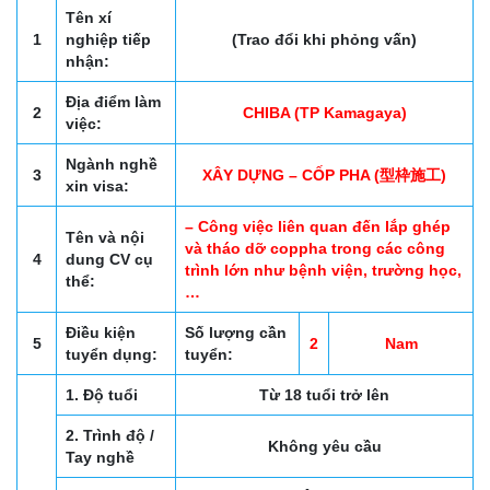
Tên xí
1
nghiệp tiếp
(Trao đổi khi phỏng vấn)
nhận:
Địa điểm làm
2
CHIBA (TP Kamagaya)
việc:
Ngành nghề
3
XÂY DỰNG – CỐP PHA (型枠施工)
xin visa:
– Công việc liên quan đến lắp ghép
Tên và nội
và tháo dỡ coppha trong các công
4
dung CV cụ
trình lớn như bệnh viện, trường học,
thể:
…
Điều kiện
Số lượng cần
5
2
Nam
tuyển dụng:
tuyển:
1. Độ tuổi
Từ 18 tuổi trở lên
2. Trình độ /
Không yêu cầu
Tay nghề