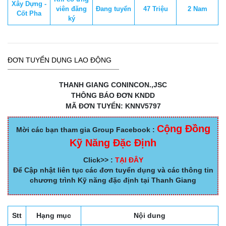
Xây Dựng -
viên đăng
Đang tuyển
47 Triệu
2 Nam
Cốt Pha
ký
ĐƠN TUYỂN DỤNG LAO ĐỘNG
THANH GIANG CONINCON.,JSC
THÔNG BÁO ĐƠN KNDD
MÃ ĐƠN TUYỂN: KNNV5797
Cộng Đồng
Mời các bạn tham gia Group Facebook :
Kỹ Năng Đặc Định
Click>> :
TẠI ĐÂY
Để Cập nhật liên tục các đơn tuyển dụng và các thông tin
chương trình Kỹ năng đặc định tại Thanh Giang
Stt
Hạng mục
Nội dung