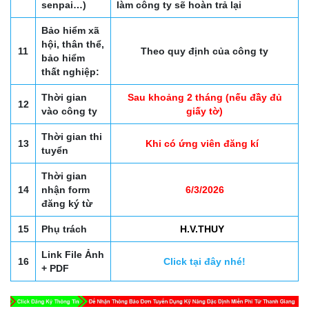
senpai…)
làm công ty sẽ hoàn trả lại
Bảo hiểm xã
hội, thân thể,
11
Theo quy định của công ty
bảo hiểm
thất nghiệp:
Thời gian
Sau khoảng 2 tháng (nếu đầy đủ
12
vào công ty
giấy tờ)
Thời gian thi
13
Khi có ứng viên đăng kí
tuyển
Thời gian
14
nhận form
6/3/2026
đăng ký từ
15
Phụ trách
H.V.THUY
Link File Ảnh
16
Click tại đây nhé!
+ PDF