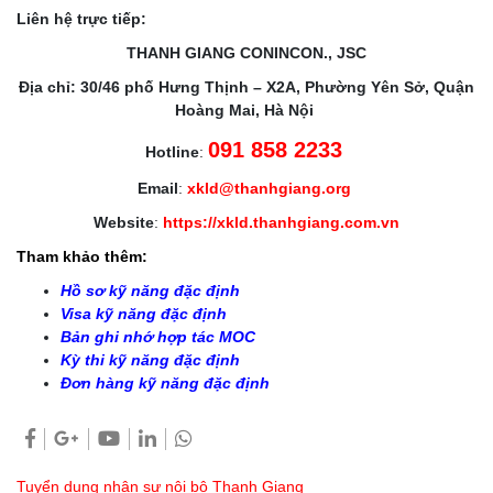
Liên hệ trực tiếp:
THANH GIANG CONINCON., JSC
Địa chỉ: 30/46 phố Hưng Thịnh – X2A, Phường Yên Sở, Quận
Hoàng Mai, Hà Nội
091 858 2233
Hotline
:
Email
:
xkld@thanhgiang.org
Website
:
https://xkld.thanhgiang.com.vn
Tham khảo thêm:
Hồ sơ kỹ năng đặc định
Visa kỹ năng đặc định
Bản ghi nhớ hợp tác MOC
Kỳ thi kỹ năng đặc định
Đơn hàng kỹ năng đặc định
Tuyển dụng nhân sự nội bộ Thanh Giang