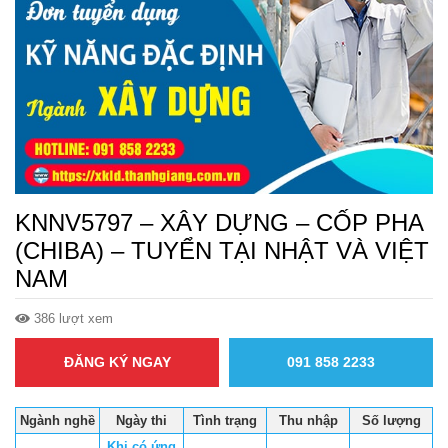
KNNV5797 – XÂY DỰNG – CỐP PHA
(CHIBA) – TUYỂN TẠI NHẬT VÀ VIỆT
NAM
386 lượt xem
ĐĂNG KÝ NGAY
091 858 2233
Ngành nghề
Ngày thi
Tình trạng
Thu nhập
Số lượng
Khi có ứng