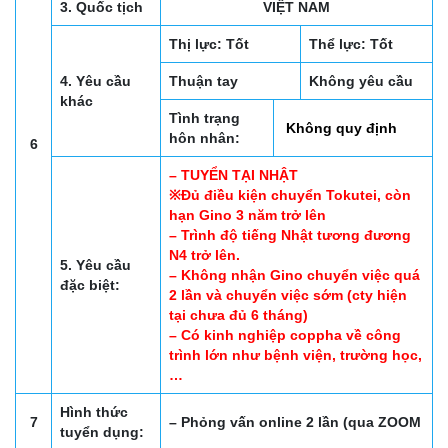
3. Quốc tịch
VIỆT NAM
Thị lực: Tốt
Thể lực: Tốt
4. Yêu cầu
Thuận tay
Không yêu cầu
khác
Tình trạng
Không quy định
hôn nhân:
6
– TUYỂN TẠI NHẬT
※Đủ điều kiện chuyển Tokutei, còn
hạn Gino 3 năm trở lên
– Trình độ tiếng Nhật tương đương
N4 trở lên.
5. Yêu cầu
– Không nhận Gino chuyển việc quá
đặc biệt:
2 lần và chuyển việc sớm (cty hiện
tại chưa đủ 6 tháng)
– Có kinh nghiệp coppha về công
trình lớn như bệnh viện, trường học,
…
Hình thức
7
– Phỏng vấn online 2 lần (qua ZOOM
tuyển dụng: