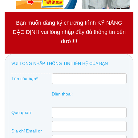
Bạn muốn đăng ký chương trình KỸ NĂNG
ĐẶC ĐỊNH vui lòng nhập đầy đủ thông tin bên
dưới!!!
VUI LÒNG NHẬP THÔNG TIN LIÊN HỆ CỦA BẠN
Tên của bạn*:
Điện thoại:
Quê quán:
Địa chỉ Email or