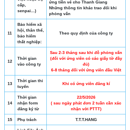
ứng tiền vé cho Thanh Giang
cấp,
Những thông tin khác trao đổi khi
senpai…)
phỏng vấn
Bảo hiểm xã
hội, thân thể,
11
Theo quy định của công ty
bảo hiểm
thất nghiệp:
Sau 2-3 tháng sau khi đỗ phỏng vấn
Thời gian
(đối với ứng viên có các giấy tờ đầy
12
vào công ty
đủ)
6-8 tháng đối với ứng viên đầu Việt
Thời gian thi
13
Khi có ứng viên đăng kí
tuyển
Thời gian
22/5/2026
14
nhận form
( sau ngày phát đơn 2 tuần cần xác
đăng ký từ
nhận với PTTT)
15
Phụ trách
T.T.T.HANG