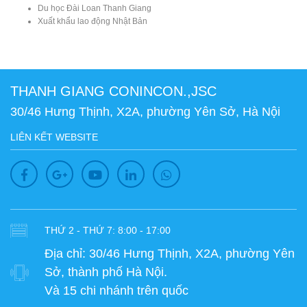
Du học Đài Loan Thanh Giang
Xuất khẩu lao động Nhật Bản
THANH GIANG CONINCON.,JSC
30/46 Hưng Thịnh, X2A, phường Yên Sở, Hà Nội
LIÊN KẾT WEBSITE
THỨ 2 - THỨ 7: 8:00 - 17:00
Địa chỉ:
30/46 Hưng Thịnh, X2A, phường Yên
Sở, thành phố Hà Nội.
Và 15 chi nhánh trên quốc