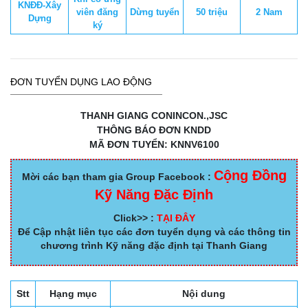
KNĐĐ-Xây
viên đăng
Dừng tuyển
50 triệu
2 Nam
Dựng
ký
ĐƠN TUYỂN DỤNG LAO ĐỘNG
THANH GIANG CONINCON.,JSC
THÔNG BÁO ĐƠN KNDD
MÃ ĐƠN TUYỂN: KNNV6100
Cộng Đồng
Mời các bạn tham gia Group Facebook :
Kỹ Năng Đặc Định
Click>> :
TẠI ĐÂY
Để Cập nhật liên tục các đơn tuyển dụng và các thông tin
chương trình Kỹ năng đặc định tại Thanh Giang
Stt
Hạng mục
Nội dung