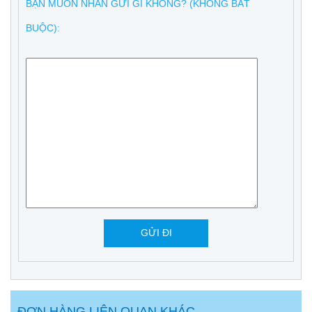
BẠN MUỐN NHẮN GỬI GÌ KHÔNG? (KHÔNG BẮT
BUỘC):
ĐƠN HÀNG LIÊN QUAN KHÁC