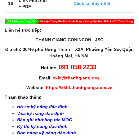
Link File Ảnh
16
Click tại đây nhé!
+ PDF
Liên hệ trực tiếp:
THANH GIANG CONINCON., JSC
Địa chỉ: 30/46 phố Hưng Thịnh – X2A, Phường Yên Sở, Quận
Hoàng Mai, Hà Nội
091 858 2233
Hotline
:
Email
:
xkld@thanhgiang.org
Website
:
https://xkld.thanhgiang.com.vn
Tham khảo thêm:
Hồ sơ kỹ năng đặc định
Visa kỹ năng đặc định
Bản ghi nhớ hợp tác MOC
Kỳ thi kỹ năng đặc định
Đơn hàng kỹ năng đặc định