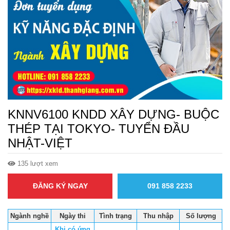
KNNV6100 KNDD XÂY DỰNG- BUỘC
THÉP TẠI TOKYO- TUYỂN ĐẦU
NHẬT-VIỆT
135 lượt xem
ĐĂNG KÝ NGAY
091 858 2233
Ngành nghề
Ngày thi
Tình trạng
Thu nhập
Số lượng
Khi có ứng