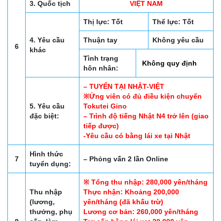
3. Quốc tịch
VIỆT NAM
Thị lực: Tốt
Thể lực: Tốt
4. Yêu cầu
Thuận tay
Không yêu cầu
6
khác
Tình trạng
Không quy định
hôn nhân:
– TUYỂN TẠI NHẬT-VIỆT
※Ứng viên có đủ điều kiện chuyển
5. Yêu cầu
Tokutei Gino
đặc biệt:
– Trình độ tiếng Nhật N4 trở lên (giao
tiếp được)
-Yêu cầu có bằng lái xe tại Nhật
Hình thức
7
– Phỏng vấn 2 lần Online
tuyển dụng:
※ Tổng thu nhập: 280,000 yên/tháng
Thu nhập
Thực nhận: Khoảng 200,000
(lương,
yên/tháng (đã khấu trừ)
thưởng, phụ
Lương cơ bản: 260,000 yên/tháng