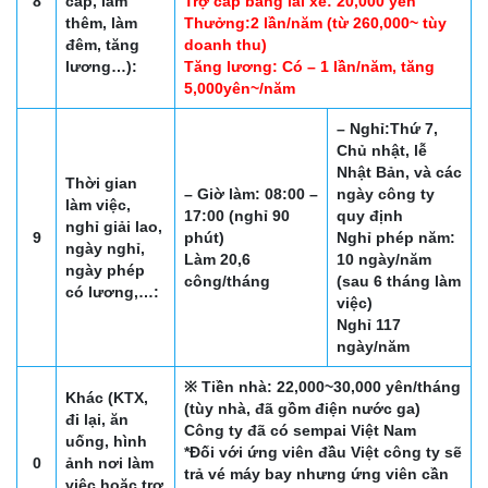
8
cấp, làm
Trợ cấp bằng lái xe: 20,000 yên
thêm, làm
Thưởng:2 lần/năm (từ 260,000~ tùy
đêm, tăng
doanh thu)
lương…):
Tăng lương: Có – 1 lần/năm, tăng
5,000yên~/năm
– Nghỉ:Thứ 7,
Chủ nhật, lễ
Nhật Bản, và các
Thời gian
– Giờ làm: 08:00 –
ngày công ty
làm việc,
17:00 (nghỉ 90
quy định
nghỉ giải lao,
9
phút)
Nghỉ phép năm:
ngày nghỉ,
Làm 20,6
10 ngày/năm
ngày phép
công/tháng
(sau 6 tháng làm
có lương,…:
việc)
Nghỉ 117
ngày/năm
※ Tiền nhà: 22,000~30,000 yên/tháng
Khác (KTX,
(tùy nhà, đã gồm điện nước ga)
đi lại, ăn
Công ty đã có sempai Việt Nam
uống, hình
*Đối với ứng viên đầu Việt công ty sẽ
0
ảnh nơi làm
trả vé máy bay nhưng ứng viên cần
việc hoặc trợ