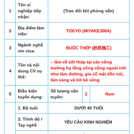
Tên xí
1
nghiệp tiếp
(Trao đổi khi phỏng vấn)
nhận:
Địa điểm làm
2
TOKYO (MIYAKEJIMA)
việc:
Ngành nghề
3
BUỘC THÉP (鉄筋施工)
xin visa:
– làm về cốt thép tại các công
Tên và nội
trường hạ tầng công cộng ngoài trời
4
dung CV cụ
như làm đường, gia cố mái dốc núi,
thể:
làm cảng và bờ kè sông
Điều kiện
Số lượng cần
5
2
Nam
tuyển dụng:
tuyển:
1. Độ tuổi
DƯỚI 40 TUỔI
2. Trình độ /
YÊU CẦU KINH NGHIỆM
Tay nghề