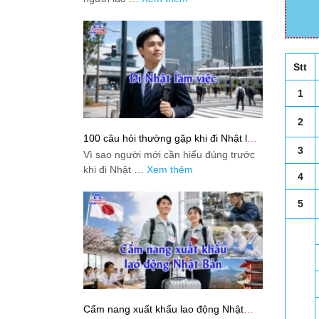
Stt
1
2
100 câu hỏi thường gặp khi đi Nhật làm
việc: Giải đáp thật dễ hiểu cho người
3
Vì sao người mới cần hiểu đúng trước
mới bắt đầu
khi đi Nhật …
Xem thêm
4
5
Cẩm nang xuất khẩu lao động Nhật