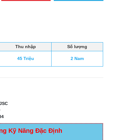
Thu nhập
Số lượng
45 Triệu
2 Nam
JSC
D
04
ng Kỹ Năng Đặc Định