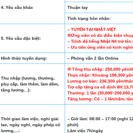
4. Yêu cầu khác
Thuận tay
Tình trạng hôn nhân:
– TUYỂN TẠI NHẬT-VIỆT
※Ứng viên có đủ điều kiện chu
5. Yêu cầu đặc biệt:
– Trình độ tiếng Nhật N4 trở lên
– Ưu tiên ứng viên có kinh nghi
Hình thức tuyển dụng:
– Phỏng vấn 2 lần Online
※ Tổng thu nhập: 250,000 yên/
Thực nhận: Khoảng 196,300 yên/
Thu nhập (lương, thưởng,
Lương cơ bản: 236,300 yên/thá
phụ cấp, làm thêm, làm đêm,
Trợ cấp tăng ca cố định 8H:13,7
tăng lương…):
Thưởng: 1 lần (30,000~200,000 
Tăng lương: Có – 1 lần/năm, tă
Thời gian làm việc, nghỉ giải
– Giờ làm: 08:00 – 17:00 (nghỉ 1
lao, ngày nghỉ, ngày phép có
phút)
lương,…:
Làm việc 7h/ngày