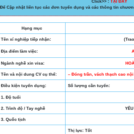
Click>> :
TẠI ĐÂY
Để Cập nhật liên tục các đơn tuyển dụng và các thông tin chươn
Hạng mục
Tên xí nghiệp tiếp nhận:
(Tra
Địa điểm làm việc:
Ngành nghề xin visa:
HOÀ
Tên và nội dung CV cụ thể:
– Đóng trần, vách thạch cao
Điều kiện tuyển dụng:
Số lượng cần tuyển:
1. Độ tuổi
2. Trình độ / Tay nghề
YÊU
3. Quốc tịch
Thị lực: Tốt