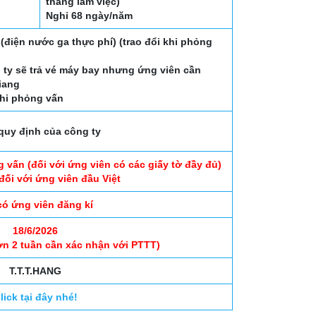
tháng làm việc)
Nghỉ 68 ngày/năm
(điện nước ga thực phí) (trao đổi khi phỏng
ng ty sẽ trả vé máy bay nhưng ứng viên cần
iang
khi phỏng vấn
quy định của công ty
 vấn (đối với ứng viên có các giấy tờ đầy đủ)
đối với ứng viên đầu Việt
có ứng viên đăng kí
18/6/2026
ơn 2 tuần cần xác nhận với PTTT)
T.T.T.HANG
lick tại đây nhé!