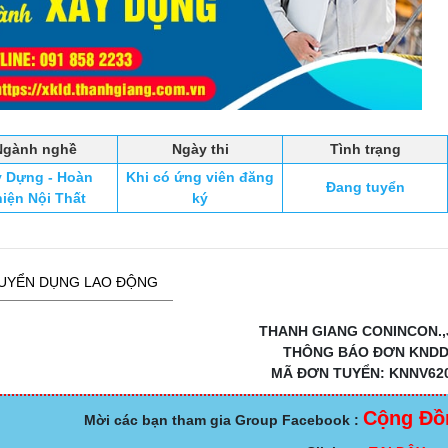
Ngành nghề
Ngày thi
Tình trạng
y Dựng - Hoàn
Khi có ứng viên đăng
Đang tuyển
iện Nội Thất
ký
UYỂN DỤNG LAO ĐỘNG
THANH GIANG CONINCON.,
THÔNG BÁO ĐƠN KND
MÃ ĐƠN TUYỂN: KNNV62
Cộng Đồ
Mời các bạn tham gia Group Facebook :