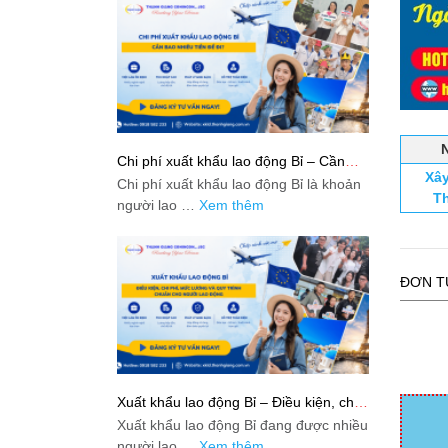
Chi phí xuất khẩu lao động Bỉ – Cần
Xâ
bao nhiêu tiền để đi?
Chi phí xuất khẩu lao động Bỉ là khoản
Th
người lao …
Xem thêm
ĐƠN T
Xuất khẩu lao động Bỉ – Điều kiện, chi
phí, mức lương và quy trình chuẩn cho
Xuất khẩu lao động Bỉ đang được nhiều
người lao động
người lao …
Xem thêm