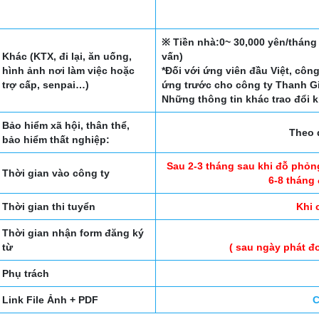
※ Tiền nhà:0~ 30,000 yên/tháng 
Khác (KTX, đi lại, ăn uống,
vấn)
hình ảnh nơi làm việc hoặc
*Đối với ứng viên đầu Việt, cô
trợ cấp, senpai…)
ứng trước cho công ty Thanh G
Những thông tin khác trao đổi 
Bảo hiểm xã hội, thân thể,
Theo 
bảo hiểm thất nghiệp:
Sau 2-3 tháng sau khi đỗ phỏng
Thời gian vào công ty
6-8 tháng 
Thời gian thi tuyển
Khi 
Thời gian nhận form đăng ký
từ
( sau ngày phát đ
Phụ trách
Link File Ảnh + PDF
C