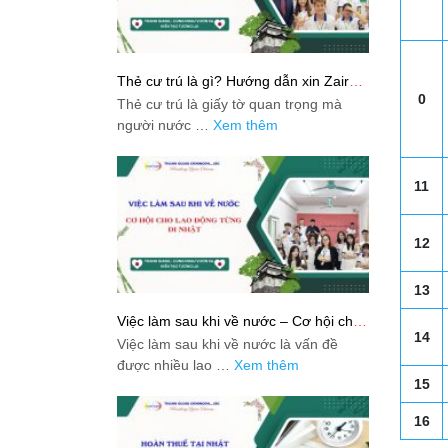
Thẻ cư trú là gì? Hướng dẫn xin Zairyu
Card tại Nhật chi tiết nhất
0
Thẻ cư trú là giấy tờ quan trọng mà
người nước …
Xem thêm
11
12
13
Việc làm sau khi về nước – Cơ hội cho
lao động từng đi Nhật
14
Việc làm sau khi về nước là vấn đề
được nhiều lao …
Xem thêm
15
16