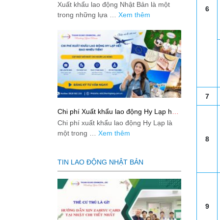
Bản từ A-Z
Xuất khẩu lao động Nhật Bản là một
6
trong những lựa …
Xem thêm
7
Chi phí Xuất khẩu lao động Hy Lạp hết
bao nhiêu tiền? Cập nhật mới nhất
Chi phí xuất khẩu lao động Hy Lạp là
2026
một trong …
Xem thêm
8
TIN LAO ĐỘNG NHẬT BẢN
9