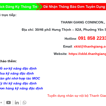
 trực tiếp:
THANH GIANG CONINCON.,
Địa chỉ: 30/46 phố Hưng Thịnh – X2A, Phường Yên 
091 858 223
Hotline
:
Email
:
xkld@thanhgiang.
Website
:
https://xkld.thanhgian
hảo thêm:
ồ sơ kỹ năng đặc định
isa kỹ năng đặc định
ản ghi nhớ hợp tác MOC
ỳ thi kỹ năng đặc định
ơn hàng kỹ năng đặc định
Tuyển dụng nhân sự nội bộ Thanh Gia