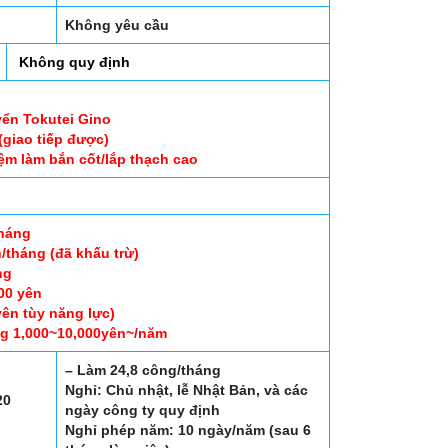
Không yêu cầu
Không quy định
yển Tokutei Gino
 (giao tiếp được)
ệm làm bắn cốt/lắp thạch cao
tháng
tháng (đã khấu trừ)
ng
00 yên
yên tùy năng lực)
ng 1,000~10,000yên~/năm
– Làm 24,8 công/tháng
Nghỉ: Chủ nhật, lễ Nhật Bản, và các
20
ngày công ty quy định
Nghỉ phép năm: 10 ngày/năm (sau 6