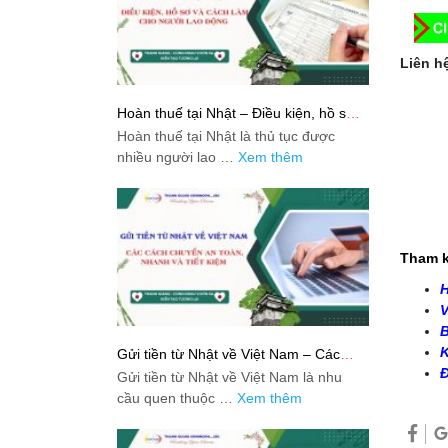
Liên hệ
Hoàn thuế tại Nhật – Điều kiện, hồ sơ
và cách làm cho người lao động
Hoàn thuế tại Nhật là thủ tục được
nhiều người lao …
Xem thêm
Tham k
H
V
B
K
Gửi tiền từ Nhật về Việt Nam – Các
cách chuyển an toàn, nhanh và tiết
Đ
Gửi tiền từ Nhật về Việt Nam là nhu
kiệm
cầu quen thuộc …
Xem thêm