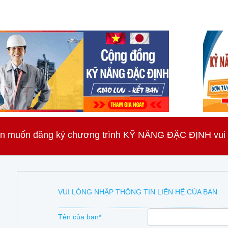
n muốn đăng ký chương trình KỸ NĂNG ĐẶC ĐỊNH vui lò
VUI LÒNG NHẬP THÔNG TIN LIÊN HỆ CỦA BẠN
Tên của bạn*: