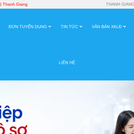
bộ Thanh Giang
THANH GIANG
ĐƠN TUYỂN DỤNG
TIN TỨC
VĂN BẢN XKLĐ
LIÊN HỆ