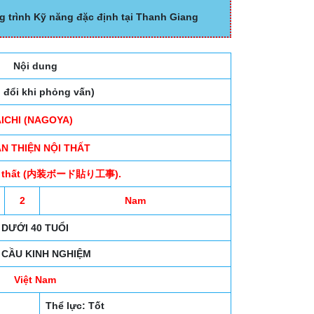
g trình Kỹ năng đặc định tại Thanh Giang
Nội dung
o đổi khi phỏng vấn)
AICHI (NAGOYA)
N THIỆN NỘI THẤT
 nội thất (内装ボード貼り工事).
2
Nam
DƯỚI 40 TUỔI
 CẦU KINH NGHIỆM
Việt Nam
Thể lực: Tốt