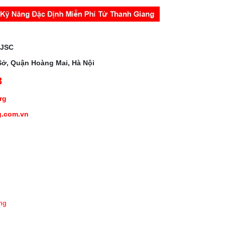
 JSC
Sở, Quận Hoàng Mai, Hà Nội
3
org
g.com.vn
ng