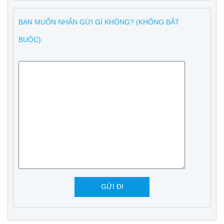
BẠN MUỐN NHẮN GỬI GÌ KHÔNG? (KHÔNG BẮT
BUỘC):