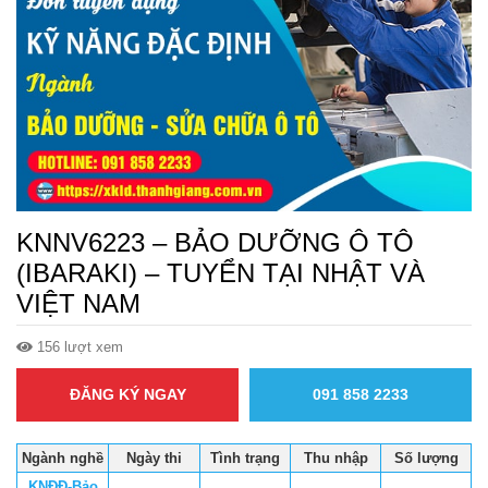
KNNV6223 – BẢO DƯỠNG Ô TÔ
(IBARAKI) – TUYỂN TẠI NHẬT VÀ
VIỆT NAM
156 lượt xem
ĐĂNG KÝ NGAY
091 858 2233
Ngành nghề
Ngày thi
Tình trạng
Thu nhập
Số lượng
KNĐĐ-Bảo