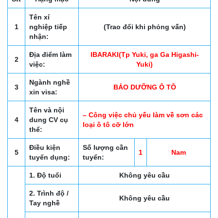
Tên xí
1
nghiệp tiếp
(Trao đổi khi phỏng vấn)
nhận:
Địa điểm làm
IBARAKI(Tp Yuki, ga Ga Higashi-
2
việc:
Yuki)
Ngành nghề
3
BẢO DƯỠNG Ô TÔ
xin visa:
Tên và nội
– Công việc chủ yếu làm về sơn các
4
dung CV cụ
loại ô tô cỡ lớn
thể:
Điều kiện
Số lượng cần
5
1
Nam
tuyển dụng:
tuyển:
1. Độ tuổi
Không yêu cầu
2. Trình độ /
Không yêu cầu
Tay nghề