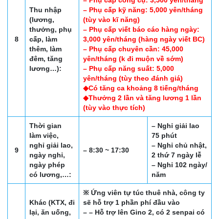
– Phụ cấp công cụ: 3,500 yên/tháng
Thu nhập
– Phụ cấp kỹ năng: 5,000 yên/tháng
(lương,
(tùy vào kĩ năng)
thưởng, phụ
– Phụ cấp viết báo cáo hàng ngày:
8
cấp, làm
3,000 yên/tháng (hàng ngày viết BC)
thêm, làm
– Phụ cấp chuyên cần: 45,000
đêm, tăng
yên/tháng (k đi muộn về sớm)
lương…):
– Phụ cấp năng suất: 5,000
yên/tháng (tùy theo đánh giá)
◆Có tăng ca khoảng 8 tiếng/tháng
◆Thưởng 2 lần và tăng lương 1 lần
(tùy vào thực tích)
Thời gian
– Nghỉ giải lao
làm việc,
75 phút
nghỉ giải lao,
– Nghỉ chủ nhật,
9
– 8:30 ~ 17:30
ngày nghỉ,
2 thứ 7 ngày lễ
ngày phép
– Nghỉ 102 ngày/
có lương,…:
năm
※ Ứng viên tự túc thuê nhà, công ty
Khác (KTX, đi
sẽ hỗ trợ 1 phần phí đầu vào
lại, ăn uống,
– – Hỗ trợ lên Gino 2, có 2 senpai có