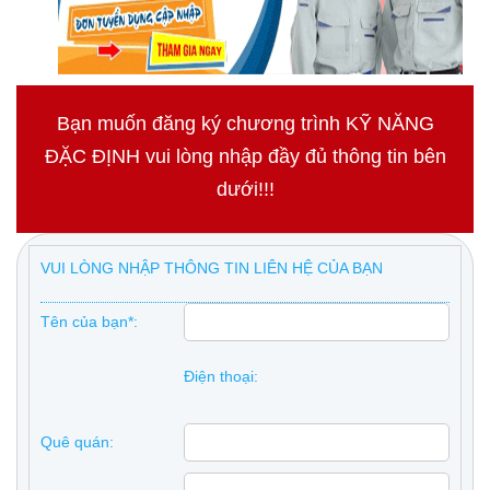
Bạn muốn đăng ký chương trình KỸ NĂNG
ĐẶC ĐỊNH vui lòng nhập đầy đủ thông tin bên
dưới!!!
VUI LÒNG NHẬP THÔNG TIN LIÊN HỆ CỦA BẠN
Tên của bạn*:
Điện thoại:
Quê quán: