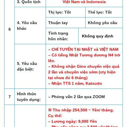
3. Quốc tịch
Việt Nam và Indonesia
Thị lực: Tốt
Thể lực: Tốt
4. Yêu cầu
Thuận tay
Không yêu cầu
khác
6
Tình trạng
Không quy định
hôn nhân:
– CHỈ TUYỂN TẠI NHẬT và VIỆT NAM
– Có tiếng Nhật Tương đương N4 trở
lên.
5. Yêu cầu
– Không nhận Gino chuyển việc quá
đặc biệt:
2 lần và chuyển việc sớm (cty hiện
tại chưa đủ 6 tháng)
– Nhận TTS 1 năm, Katsudo
Hình thức
7
– Phỏng vấn 2 lần qua ZOOM
tuyển dụng:
※ Thu nhập 254,500 ~ Yên/ tháng.
Cụ thể:
– Lương ngày: 9,000 Yên