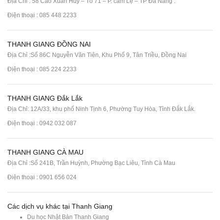
Địa Chỉ : 58 Cao Xuân Huy – Tổ 71 – P. cẩm Lệ – TP Đà Nẵng .
Điện thoại :
085 448 2233
THANH GIANG ĐỒNG NAI
Địa Chỉ :Số 86C Nguyễn Văn Tiên, Khu Phố 9, Tân Triều, Đồng Nai
Điện thoại :
085 224 2233
THANH GIANG Đắk Lắk
Địa Chỉ: 12A/33, khu phố Ninh Tịnh 6, Phường Tuy Hòa, Tỉnh Đắk Lắk.
Điện thoại : 0942 032 087
THANH GIANG CÀ MAU
Địa Chỉ :Số 241B, Trần Huỳnh, Phường Bạc Liêu, Tỉnh Cà Mau
Điện thoại : 0901 656 024
Các dịch vụ khác tại Thanh Giang
Du học Nhật Bản Thanh Giang