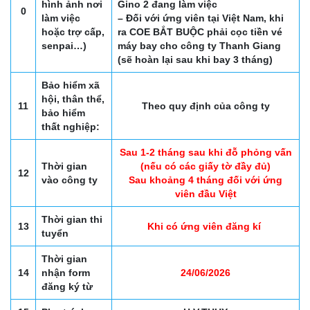
hình ảnh nơi
Gino 2 đang làm việc
0
làm việc
– Đối với ứng viên tại Việt Nam, khi
hoặc trợ cấp,
ra COE BẮT BUỘC phải cọc tiền vé
senpai…)
máy bay cho công ty Thanh Giang
(sẽ hoàn lại sau khi bay 3 tháng)
Bảo hiểm xã
hội, thân thể,
11
Theo quy định của công ty
bảo hiểm
thất nghiệp:
Sau 1-2 tháng sau khi đỗ phỏng vấn
Thời gian
(nếu có các giấy tờ đầy đủ)
12
vào công ty
Sau khoảng 4 tháng đối với ứng
viên đầu Việt
Thời gian thi
13
Khi có ứng viên đăng kí
tuyển
Thời gian
14
nhận form
24/06/2026
đăng ký từ