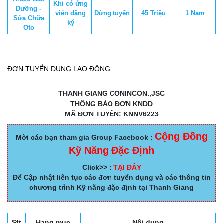
Khi có ứng
Dưỡng -
viên đăng
Dừng tuyển
45 Triệu
1 Nam
Sửa Chữa
ký
Oto
ĐƠN TUYỂN DỤNG LAO ĐỘNG
THANH GIANG CONINCON.,JSC
THÔNG BÁO ĐƠN KNDD
MÃ ĐƠN TUYỂN: KNNV6223
Cộng Đồng
Mời các bạn tham gia Group Facebook :
Kỹ Năng Đặc Định
Click>> :
TẠI ĐÂY
Để Cập nhật liên tục các đơn tuyển dụng và các thông tin
chương trình Kỹ năng đặc định tại Thanh Giang
Stt
Hạng mục
Nội dung