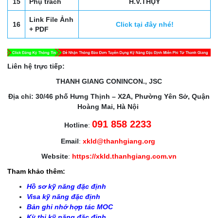
15
Phụ trách
H.V.THỤY
Link File Ảnh
16
Click tại đây nhé!
+ PDF
Liên hệ trực tiếp:
THANH GIANG CONINCON., JSC
Địa chỉ: 30/46 phố Hưng Thịnh – X2A, Phường Yên Sở, Quận
Hoàng Mai, Hà Nội
091 858 2233
Hotline
:
Email
:
xkld@thanhgiang.org
Website
:
https://xkld.thanhgiang.com.vn
Tham khảo thêm:
Hồ sơ kỹ năng đặc định
Visa kỹ năng đặc định
Bản ghi nhớ hợp tác MOC
Kỳ thi kỹ năng đặc định