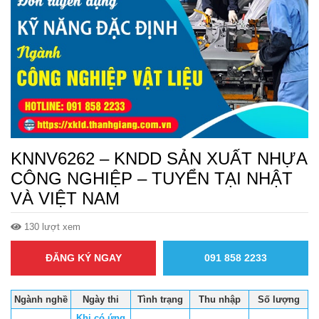
KNNV6262 – KNDD SẢN XUẤT NHỰA
CÔNG NGHIỆP – TUYỂN TẠI NHẬT
VÀ VIỆT NAM
130 lượt xem
ĐĂNG KÝ NGAY
091 858 2233
Ngành nghề
Ngày thi
Tình trạng
Thu nhập
Số lượng
Khi có ứng