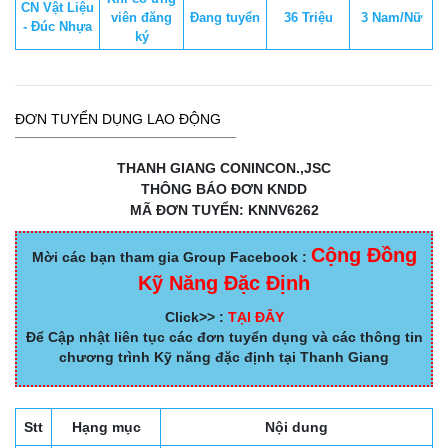
CN Vật Liệu
viên đăng
Đang tuyển
36 Triệu
3 Nam/Nữ
- Đúc Nhựa
ký
ĐƠN TUYỂN DỤNG LAO ĐỘNG
THANH GIANG CONINCON.,JSC
THÔNG BÁO ĐƠN KNDD
MÃ ĐƠN TUYỂN: KNNV6262
Cộng Đồng
Mời các bạn tham gia Group Facebook :
Kỹ Năng Đặc Định
Click>> :
TẠI ĐÂY
Để Cập nhật liên tục các đơn tuyển dụng và các thông tin
chương trình Kỹ năng đặc định tại Thanh Giang
Stt
Hạng mục
Nội dung