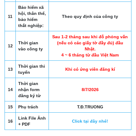
Bảo hiểm xã
hội, thân thể,
11
Theo quy định của công ty
bảo hiểm
thất nghiệp:
Sau 1-2 tháng sau khi đỗ phỏng vấn
Thời gian
(nếu có các giấy tờ đầy đủ) đầu
12
vào công ty
Nhật.
4 ~ 6 tháng từ đầu Việt Nam
Thời gian thi
13
Khi có ứng viên đăng kí
tuyển
Thời gian
14
nhận form
8/7/2026
đăng ký từ
15
Phụ trách
T.Đ.TRUONG
Link File Ảnh
16
Click tại đây nhé!
+ PDF