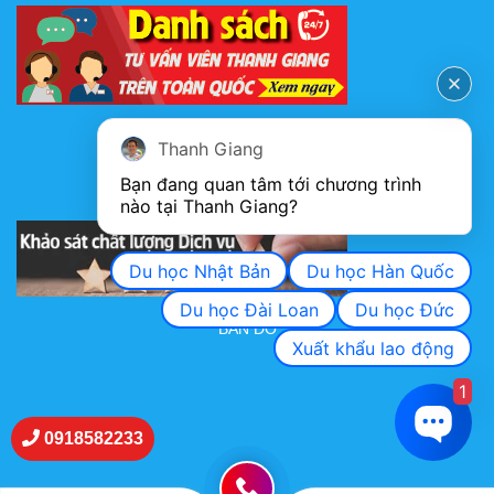
FANPAGE
Thanh Giang
Bạn đang quan tâm tới chương trình 
nào tại Thanh Giang? 
KHẢO SÁT CHẤT LƯỢNG DỊCH VỤ
Du học Nhật Bản
Du học Hàn Quốc
Du học Đài Loan
Du học Đức
BẢN ĐỒ
Xuất khẩu lao động
1
0918582233