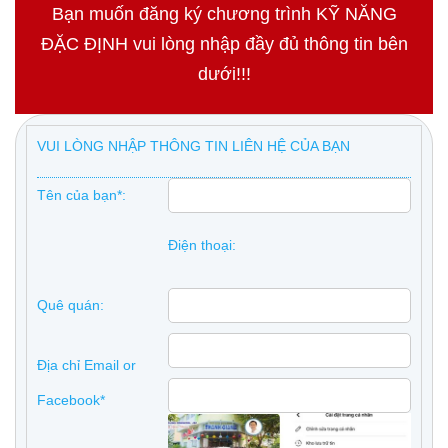
Bạn muốn đăng ký chương trình KỸ NĂNG
ĐẶC ĐỊNH vui lòng nhập đầy đủ thông tin bên
dưới!!!
VUI LÒNG NHẬP THÔNG TIN LIÊN HỆ CỦA BẠN
Tên của bạn*:
Điện thoại:
Quê quán:
Địa chỉ Email or
Facebook*