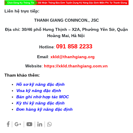
Liên hệ trực tiếp:
THANH GIANG CONINCON., JSC
Địa chỉ: 30/46 phố Hưng Thịnh – X2A, Phường Yên Sở, Quận
Hoàng Mai, Hà Nội
091 858 2233
Hotline
:
Email
:
xkld@thanhgiang.org
Website
:
https://xkld.thanhgiang.com.vn
Tham khảo thêm:
Hồ sơ kỹ năng đặc định
Visa kỹ năng đặc định
Bản ghi nhớ hợp tác MOC
Kỳ thi kỹ năng đặc định
Đơn hàng kỹ năng đặc định