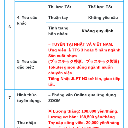
Thị lực: Tốt
Thể lực: Tốt
4. Yêu cầu
Thuận tay
Không yêu cầu
khác
6
Tình trạng
Không quy định
hôn nhân:
– TUYỂN TẠI NHẬT VÀ VIỆT NAM.
Ứng viên là TTS 3 hoặc 5 năm ngành
Sản xuất nhựa
5. Yêu cầu
(プラスチック整形、プラスチック製造)
đặc biệt:
Tokutei ginou đúng ngành muốn
chuyển việc.
Tiếng Nhật JLPT N3 trở lên, giao tiếp
tốt.
Hình thức
– Phỏng vấn Online qua ứng dụng
7
tuyển dụng:
ZOOM
※ Lương tháng: 198,800 yên/tháng.
Lương cơ bản: 168,500 yên/tháng.
Thu nhập
Trợ cấp công việc: 20,000 yên/tháng.