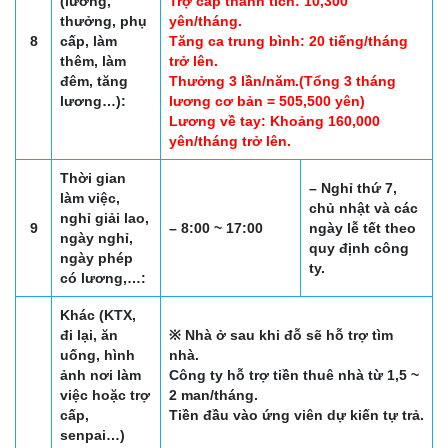
(lương,
Trợ cấp thành tích: 10,300
thưởng, phụ
yên/tháng.
8
cấp, làm
Tăng ca trung bình: 20 tiếng/tháng
thêm, làm
trở lên.
đêm, tăng
Thưởng 3 lần/năm.(Tổng 3 tháng
lương…):
lương cơ bản = 505,500 yên)
Lương về tay: Khoảng 160,000
yên/tháng trở lên.
Thời gian
– Nghỉ thứ 7,
làm việc,
chủ nhật và các
nghỉ giải lao,
9
– 8:00 ~ 17:00
ngày lễ tết theo
ngày nghỉ,
quy định công
ngày phép
ty.
có lương,…:
Khác (KTX,
đi lại, ăn
※ Nhà ở sau khi đỗ sẽ hỗ trợ tìm
uống, hình
nhà.
ảnh nơi làm
Công ty hỗ trợ tiền thuê nhà từ 1,5 ~
việc hoặc trợ
2 man/tháng.
cấp,
Tiền đầu vào ứng viên dự kiến tự trả.
senpai…)