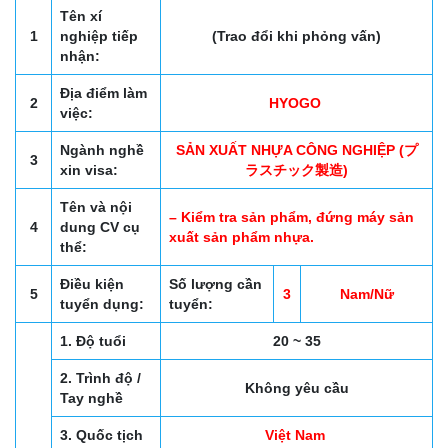
Tên xí
1
nghiệp tiếp
(Trao đổi khi phỏng vấn)
nhận:
Địa điểm làm
2
HYOGO
việc:
Ngành nghề
SẢN XUẤT NHỰA CÔNG NGHIỆP (プ
3
xin visa:
ラスチック製造)
Tên và nội
– Kiểm tra sản phẩm, đứng máy sản
4
dung CV cụ
xuất sản phẩm nhựa.
thể:
Điều kiện
Số lượng cần
5
3
Nam/Nữ
tuyển dụng:
tuyển:
1. Độ tuổi
20 ~ 35
2. Trình độ /
Không yêu cầu
Tay nghề
3. Quốc tịch
Việt Nam