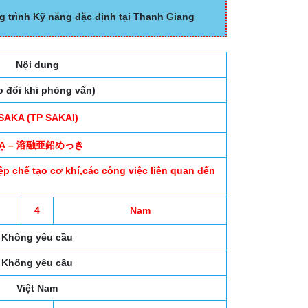
g trình Kỹ năng đặc định tại Thanh Giang
Nội dung
o đổi khi phỏng vấn)
SAKA (TP SAKAI)
Ạ – 溶融亜鉛めっき
̣p chế tạo cơ khí,các công việc liên quan đến
4
Nam
Không yêu cầu
Không yêu cầu
Việt Nam