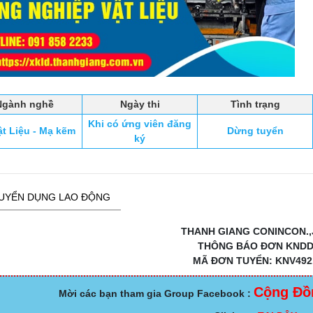
Ngành nghề
Ngày thi
Tình trạng
Khi có ứng viên đăng
t Liệu - Mạ kẽm
Dừng tuyển
ký
UYỂN DỤNG LAO ĐỘNG
THANH GIANG CONINCON.,
THÔNG BÁO ĐƠN KND
MÃ ĐƠN TUYỂN: KNV492
Cộng Đồ
Mời các bạn tham gia Group Facebook :