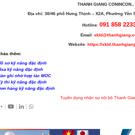
THANH GIANG CONINCON.,
Địa chỉ: 30/46 phố Hưng Thịnh – X2A, Phường Yên 
091 858 223
Hotline
:
Email
:
xkld@thanhgiang.
Website
:
https://xkld.thanhgian
hảo thêm:
ồ sơ kỹ năng đặc định
isa kỹ năng đặc định
ản ghi nhớ hợp tác MOC
ỳ thi kỹ năng đặc định
ơn hàng kỹ năng đặc định
Tuyển dụng nhân sự nội bộ Thanh Gia