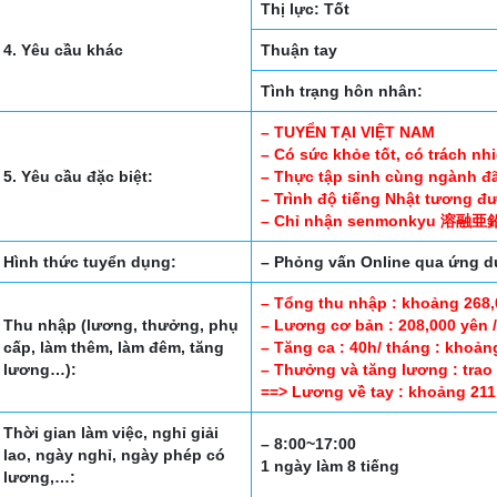
Thị lực: Tốt
4. Yêu cầu khác
Thuận tay
Tình trạng hôn nhân:
– TUYỂN TẠI VIỆT NAM
– Có sức khỏe tốt, có trách nh
5. Yêu cầu đặc biệt:
– Thực tập sinh cùng ngành đã
– Trình độ tiếng Nhật tương đ
– Chỉ nhận senmonkyu 溶
Hình thức tuyển dụng:
– Phỏng vấn Online qua ứng
– Tổng thu nhập : khoảng 268,
Thu nhập (lương, thưởng, phụ
– Lương cơ bản : 208,000 yên /
cấp, làm thêm, làm đêm, tăng
– Tăng ca : 40h/ tháng : khoản
lương…):
– Thưởng và tăng lương : trao
==> Lương về tay : khoảng 211
Thời gian làm việc, nghỉ giải
– 8:00~17:00
lao, ngày nghỉ, ngày phép có
1 ngày làm 8 tiếng
lương,…: