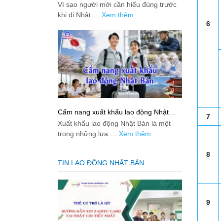
việc: Giải đáp thật dễ hiểu cho người
Vì sao người mới cần hiểu đúng trước
mới bắt đầu
khi đi Nhật …
Xem thêm
6
Cẩm nang xuất khẩu lao động Nhật
7
Bản từ A-Z
Xuất khẩu lao động Nhật Bản là một
trong những lựa …
Xem thêm
8
TIN LAO ĐỘNG NHẬT BẢN
9