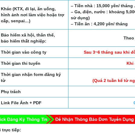
– Tiền nhà : 15,000 yên/ tháng 
Khác (KTX, đi lại, ăn uống,
– Ga, điện, nước : khoảng 5,0
hình ảnh nơi làm việc hoặc trợ
sử dụng)
cấp, senpai…)
– Tiền ăn : 4,200 yên/ tháng
Bảo hiểm xã hội, thân thể,
Theo 
bảo hiểm thất nghiệp:
Thời gian vào công ty
Sau 3~6 tháng sau khi đ
Thời gian thi tuyển
Khi
Thời gian nhận form đăng ký
từ
(Quá 2 tuần kể từ n
Phụ trách
Link File Ảnh + PDF
 trực tiếp: