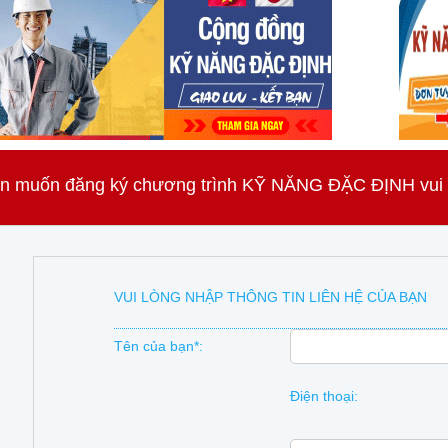
n muốn đăng ký chương trình KỸ NĂNG ĐẶC ĐỊNH vui lò
VUI LÒNG NHẬP THÔNG TIN LIÊN HỆ CỦA BẠN
Tên của bạn*:
Điện thoại: