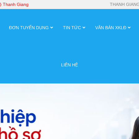
bộ Thanh Giang
THANH GIANG
ĐƠN TUYỂN DỤNG
TIN TỨC
VĂN BẢN XKLĐ
LIÊN HỆ