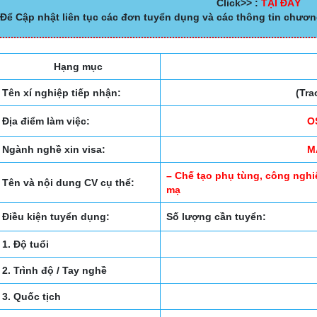
Click>> :
TẠI ĐÂY
Để Cập nhật liên tục các đơn tuyển dụng và các thông tin chươn
Hạng mục
Tên xí nghiệp tiếp nhận:
(Tra
Địa điểm làm việc:
O
Ngành nghề xin visa:
M
– Chế tạo phụ tùng, công nghiê
Tên và nội dung CV cụ thể:
mạ
Điều kiện tuyển dụng:
Số lượng cần tuyển:
1. Độ tuổi
2. Trình độ / Tay nghề
3. Quốc tịch