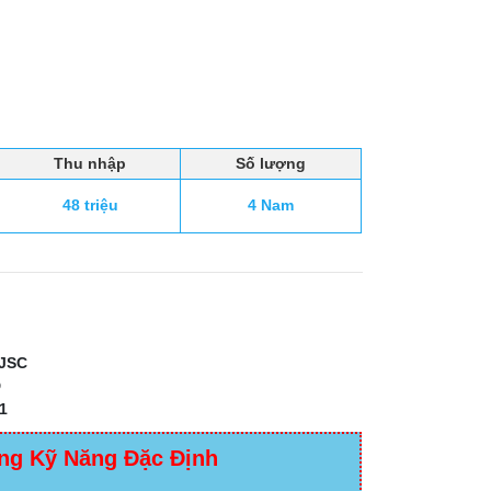
Thu nhập
Số lượng
48 triệu
4 Nam
JSC
D
1
ng Kỹ Năng Đặc Định