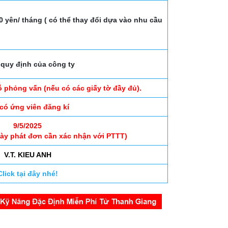
.
00 yên/ tháng ( có thể thay đổi dựa vào nhu cầu
quy định của công ty
ỗ phỏng vấn (nếu có các giấy tờ đầy đủ).
 có ứng viên đăng kí
9/5/2025
gày phát đơn cần xác nhận với PTTT)
V.T. KIEU ANH
Click tại đây nhé!