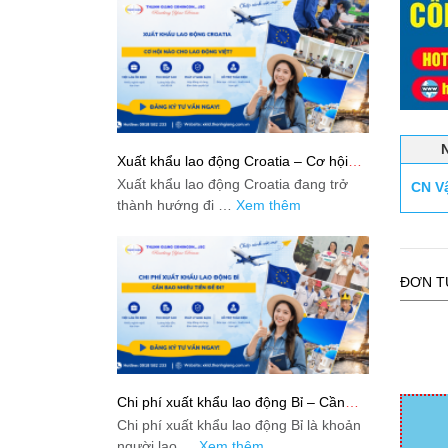
Xuất khẩu lao động Croatia – Cơ hội
nào cho lao động Việt?
Xuất khẩu lao động Croatia đang trở
CN Vậ
thành hướng đi …
Xem thêm
ĐƠN T
Chi phí xuất khẩu lao động Bỉ – Cần
bao nhiêu tiền để đi?
Chi phí xuất khẩu lao động Bỉ là khoản
người lao …
Xem thêm