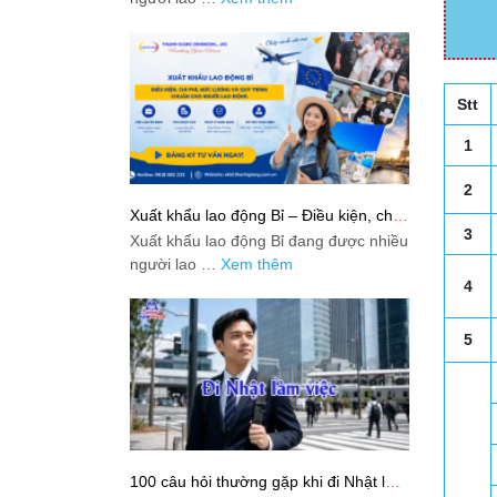
Stt
1
2
Xuất khẩu lao động Bỉ – Điều kiện, chi
phí, mức lương và quy trình chuẩn cho
3
Xuất khẩu lao động Bỉ đang được nhiều
người lao động
người lao …
Xem thêm
4
5
100 câu hỏi thường gặp khi đi Nhật làm