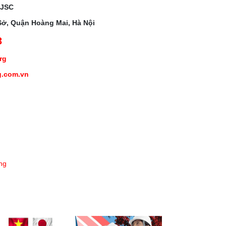
 JSC
Sở, Quận Hoàng Mai, Hà Nội
3
org
g.com.vn
ng