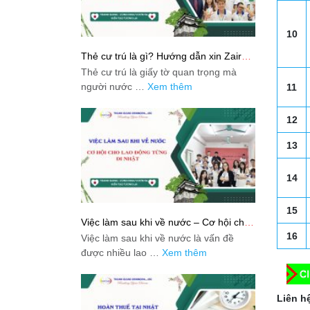
10
Thẻ cư trú là gì? Hướng dẫn xin Zairyu
Card tại Nhật chi tiết nhất
Thẻ cư trú là giấy tờ quan trọng mà
người nước …
Xem thêm
11
12
13
14
15
Việc làm sau khi về nước – Cơ hội cho
lao động từng đi Nhật
16
Việc làm sau khi về nước là vấn đề
được nhiều lao …
Xem thêm
Liên hệ