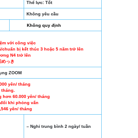
Thể lực: Tốt
Không yêu cầu
Không quy định
iệm với công việc
/chuẩn bị kết thúc 3 hoặc 5 năm trở lên
ương N4 trở lên
融亜鉛めっき
 dụng ZOOM
000 yên/ tháng
 tháng.
g hơn 60.000 yên/ tháng
 đổi khi phỏng vấn
,546 yên/ tháng
– Nghỉ trung bình 2 ngày/ tuần