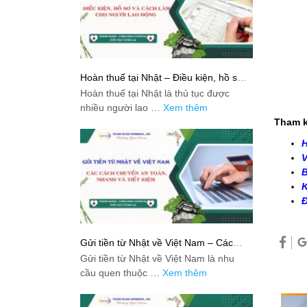
Hoàn thuế tại Nhật – Điều kiện, hồ sơ
và cách làm cho người lao động
Hoàn thuế tại Nhật là thủ tục được
nhiều người lao …
Xem thêm
Tham k
H
V
B
K
Đ
Gửi tiền từ Nhật về Việt Nam – Các
cách chuyển an toàn, nhanh và tiết
Gửi tiền từ Nhật về Việt Nam là nhu
kiệm
cầu quen thuộc …
Xem thêm