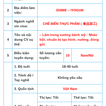
Địa điểm làm
2
EHIME – IYOGUN
việc:
Ngành nghề
3
CHẾ BIẾN THỰC PHẨM ( 食品加工)
xin visa:
Tên và nội
– Làm trong xưởng bánh mỳ : Nhào
4
dung CV cụ
bột, chuẩn bị tạo hình, nướng, đóng
thể:
gói.
Điều kiện
Số lượng cần
5
10
Nam/Nữ
tuyển dụng:
tuyển:
1. Độ tuổi
18-40 tuổi
2. Trình độ /
Không yêu cầu
Tay nghề
3. Quốc tịch
Việt Nam
Thị lực: Tốt
Thể lực: Tốt