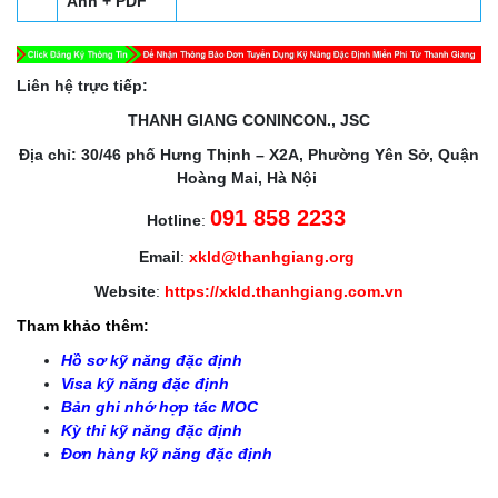
Ảnh + PDF
Liên hệ trực tiếp:
THANH GIANG CONINCON., JSC
Địa chỉ: 30/46 phố Hưng Thịnh – X2A, Phường Yên Sở, Quận
Hoàng Mai, Hà Nội
091 858 2233
Hotline
:
Email
:
xkld@thanhgiang.org
Website
:
https://xkld.thanhgiang.com.vn
Tham khảo thêm:
Hồ sơ kỹ năng đặc định
Visa kỹ năng đặc định
Bản ghi nhớ hợp tác MOC
Kỳ thi kỹ năng đặc định
Đơn hàng kỹ năng đặc định