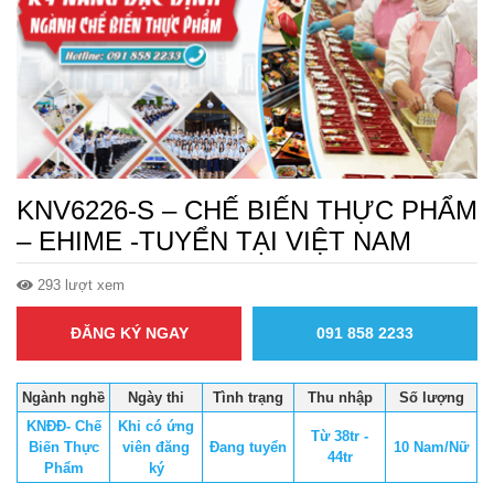
KNV6226-S – CHẾ BIẾN THỰC PHẨM
– EHIME -TUYỂN TẠI VIỆT NAM
293 lượt xem
ĐĂNG KÝ NGAY
091 858 2233
Ngành nghề
Ngày thi
Tình trạng
Thu nhập
Số lượng
KNĐĐ- Chế
Khi có ứng
Từ 38tr -
Biến Thực
viên đăng
Đang tuyển
10 Nam/Nữ
44tr
Phẩm
ký