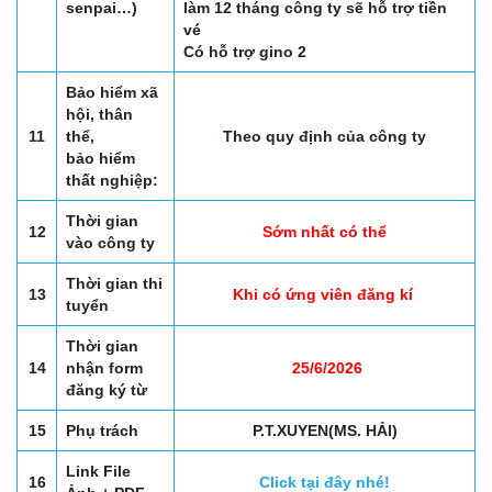
senpai…)
làm 12 tháng công ty sẽ hỗ trợ tiền
vé
Có hỗ trợ gino 2
Bảo hiểm xã
hội, thân
11
thể,
Theo quy định của công ty
bảo hiểm
thất nghiệp:
Thời gian
12
Sớm nhất có thể
vào công ty
Thời gian thi
13
Khi có ứng viên đăng kí
tuyển
Thời gian
14
nhận form
25/6/2026
đăng ký từ
15
Phụ trách
P.T.XUYEN(MS. HẢI)
Link File
16
Click tại đây nhé!