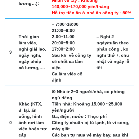
Nhận về tay : Khoảng
lương…):
140,000~170,000 yên/tháng
Hỗ trợ tiền ăn ở nhà ăn công ty : 50%
– 7:00~16:00
21:00~6:00
Thời gian
2:00~11:00
– Nghỉ 2
làm việc,
20:00~5:00
ngày/tuần theo
nghỉ giải lao,
17:00~2:00
phân công , ko
9
ngày nghỉ,
Sau khi về công ty
nghỉ thứ 7, chủ
ngày phép
sẽ chốt ca làm
nhật và ngày lễ
có lương,…:
việc
tết
Ca làm việc cố
định
※ Nhà ở 2~3 người/nhà, có phòng
ngủ riêng
Khác (KTX,
Tiền nhà: Khoảng 15,000 ~25,000
đi lại, ăn
yên/người
uống, hình
Ga, điện, nước : Thực phí
0
ảnh nơi làm
Công ty chuẩn bị tủ lạnh, lò vi sóng,
việc hoặc trợ
máy giặt…..
cấp,
Các bạn tự mua vé máy bay, sau khi