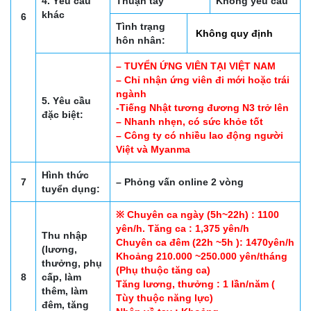
4. Yêu cầu
Thuận tay
Không yêu cầu
khác
6
Tình trạng
Không quy định
hôn nhân:
– TUYỂN ỨNG VIÊN TẠI VIỆT NAM
– Chỉ nhận ứng viên đi mới hoặc trái
ngành
5. Yêu cầu
-Tiếng Nhật tương đương N3 trở lên
đặc biệt:
– Nhanh nhẹn, có sức khỏe tốt
– Công ty có nhiều lao động người
Việt và Myanma
Hình thức
7
– Phỏng vấn online 2 vòng
tuyển dụng:
※ Chuyên ca ngày (5h~22h) : 1100
yên/h. Tăng ca : 1,375 yên/h
Thu nhập
Chuyên ca đêm (22h ~5h ): 1470yên/h
(lương,
Khoảng 210.000 ~250.000 yên/tháng
thưởng, phụ
(Phụ thuộc tăng ca)
8
cấp, làm
Tăng lương, thưởng : 1 lần/năm (
thêm, làm
Tùy thuộc năng lực)
đêm, tăng