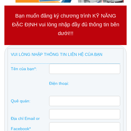
Bạn muốn đăng ký chương trình KỸ NĂNG
ĐẶC ĐỊNH vui lòng nhập đầy đủ thông tin bên
dưới!!!
VUI LÒNG NHẬP THÔNG TIN LIÊN HỆ CỦA BẠN
Tên của bạn*:
Điện thoại:
Quê quán:
Địa chỉ Email or
Facebook*