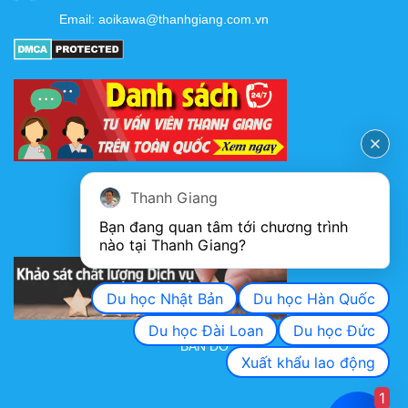
Email:
aoikawa@thanhgiang.com.vn
FANPAGE
Thanh Giang
Bạn đang quan tâm tới chương trình 
nào tại Thanh Giang? 
KHẢO SÁT CHẤT LƯỢNG DỊCH VỤ
Du học Nhật Bản
Du học Hàn Quốc
Du học Đài Loan
Du học Đức
BẢN ĐỒ
Xuất khẩu lao động
1