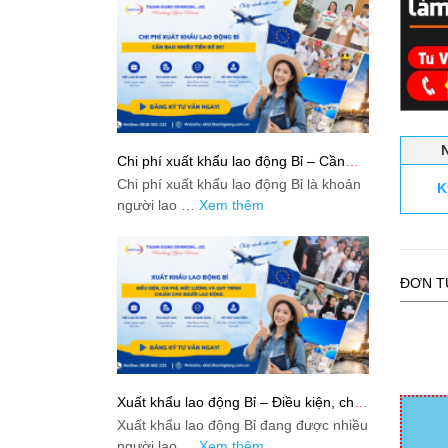
Chi phí xuất khẩu lao động Bỉ – Cần
bao nhiêu tiền để đi?
Chi phí xuất khẩu lao động Bỉ là khoản
K
người lao …
Xem thêm
ĐƠN T
Xuất khẩu lao động Bỉ – Điều kiện, chi
phí, mức lương và quy trình chuẩn cho
Xuất khẩu lao động Bỉ đang được nhiều
người lao động
người lao …
Xem thêm