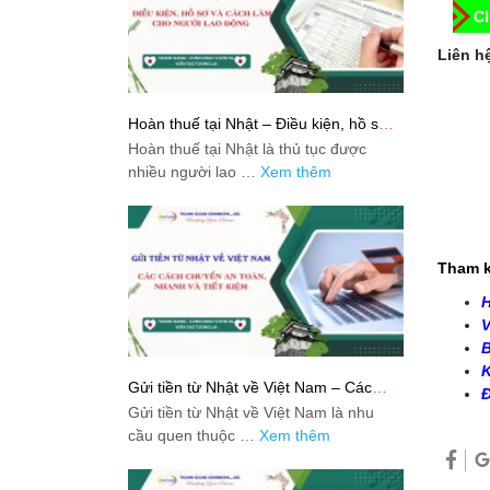
Liên hệ
Hoàn thuế tại Nhật – Điều kiện, hồ sơ
và cách làm cho người lao động
Hoàn thuế tại Nhật là thủ tục được
nhiều người lao …
Xem thêm
Tham k
H
V
B
K
Gửi tiền từ Nhật về Việt Nam – Các
Đ
cách chuyển an toàn, nhanh và tiết
Gửi tiền từ Nhật về Việt Nam là nhu
kiệm
cầu quen thuộc …
Xem thêm