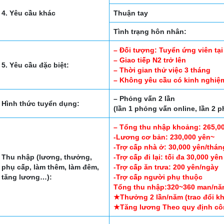
4. Yêu cầu khác
Thuận tay
Tình trạng hôn nhân:
– Đối tượng: Tuyển ứng viên tại
– Giao tiếp N2 trở lên
5. Yêu cầu đặc biệt:
– Thời gian thử việc 3 tháng
– Không yêu cầu có kinh nghiệ
– Phỏng vấn 2 lần
Hình thức tuyển dụng:
(lần 1 phỏng vấn online, lần 2 p
– Tổng thu nhập khoảng: 265,00
-Lương cơ bản: 230,000 yên~
-Trợ cấp nhà ở: 30,000 yên/thán
Thu nhập (lương, thưởng,
-Trợ cấp đi lại: tối đa 30,000 yên
phụ cấp, làm thêm, làm đêm,
-Trợ cấp ăn trưa: 200 yên/ngày
tăng lương…):
-Trợ cấp người phụ thuộc
Tổng thu nhập:320~360 man/n
★Thưởng 2 lần/năm (trao đổi kh
★Tăng lương Theo quy định cô