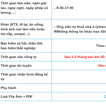
Thời gian làm việc, nghỉ giải
lao, ngày nghỉ, ngày phép có
– 8:30-17:40
lương,…:
Khác (KTX, đi lại, ăn uống,
– Ứng viên tự thuê nhà ở (shien
hình ảnh nơi làm việc hoặc
※Những thông tin khác trao đổi
trợ cấp, senpai…)
Bảo hiểm xã hội, thân thể,
Theo 
bảo hiểm thất nghiệp:
Thời gian vào công ty
Sau 1-2 tháng sau khi đỗ
Thời gian thi tuyển
Khi 
Thời gian nhận form đăng ký
từ
Phụ trách
Link File Ảnh + PDF
C