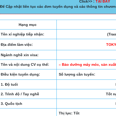
Click>> :
TẠI ĐÂY
Để Cập nhật liên tục các đơn tuyển dụng và các thông tin chươn
Hạng mục
Tên xí nghiệp tiếp nhận:
(Tra
Địa điểm làm việc:
TOKY
Ngành nghề xin visa:
Tên và nội dung CV cụ thể:
– Bảo dưỡng máy móc, sản xuất v
Điều kiện tuyển dụng:
Số lượng cần tuyển:
1. Độ tuổi
2. Trình độ / Tay nghề
Tốt n
3. Quốc tịch
Thị lực: Tốt