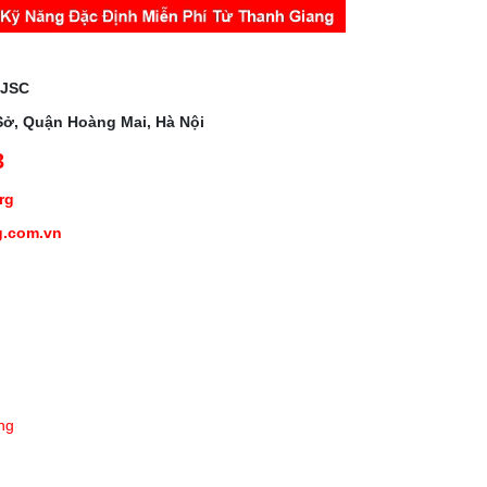
 JSC
Sở, Quận Hoàng Mai, Hà Nội
3
org
g.com.vn
ng