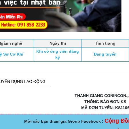
Ngành nghề
Ngày thi
Tình trạng
Khi có ứng viên đăng
ỹ Sư Cơ Khí
Đang tuyển
ký
UYỂN DỤNG LAO ĐỘNG
THANH GIANG CONINCON.,
THÔNG BÁO ĐƠN KS
MÃ ĐƠN TUYỂN: KS110
Cộng Đồ
Mời các bạn tham gia Group Facebook :