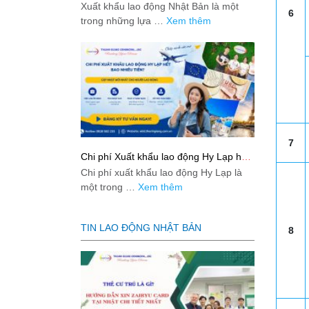
Bản từ A-Z
Xuất khẩu lao động Nhật Bản là một
6
trong những lựa …
Xem thêm
7
Chi phí Xuất khẩu lao động Hy Lạp hết
bao nhiêu tiền? Cập nhật mới nhất
Chi phí xuất khẩu lao động Hy Lạp là
2026
một trong …
Xem thêm
TIN LAO ĐỘNG NHẬT BẢN
8