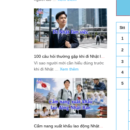
Stt
1
2
100 câu hỏi thường gặp khi đi Nhật làm
việc: Giải đáp thật dễ hiểu cho người
3
Vì sao người mới cần hiểu đúng trước
mới bắt đầu
khi đi Nhật …
Xem thêm
4
5
Cẩm nang xuất khẩu lao động Nhật