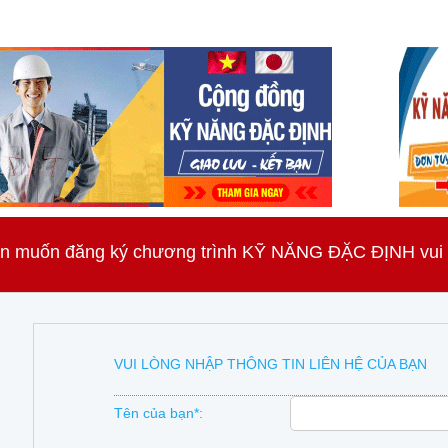
n muốn đăng ký chương trình KỸ NĂNG ĐẶC ĐỊNH vui lò
VUI LÒNG NHẬP THÔNG TIN LIÊN HỆ CỦA BẠN
Tên của bạn*: