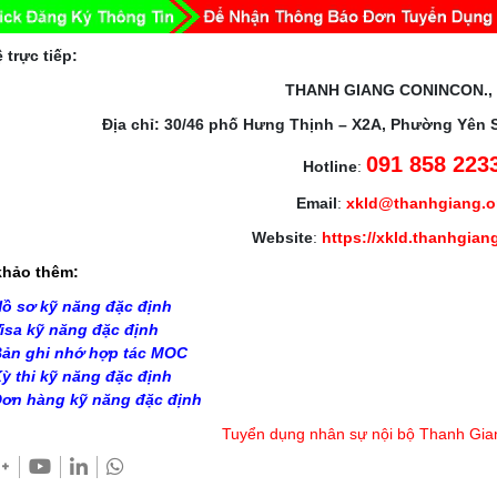
 trực tiếp:
THANH GIANG CONINCON.,
Địa chỉ: 30/46 phố Hưng Thịnh – X2A, Phường Yên 
091 858 223
Hotline
:
Email
:
xkld@thanhgiang.
Website
:
https://xkld.thanhgian
hảo thêm:
ồ sơ kỹ năng đặc định
isa kỹ năng đặc định
ản ghi nhớ hợp tác MOC
ỳ thi kỹ năng đặc định
ơn hàng kỹ năng đặc định
Tuyển dụng nhân sự nội bộ Thanh Gia