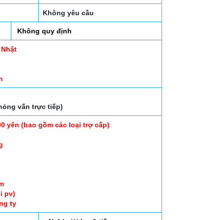
Không yêu cầu
Không quy định
 Nhật
m
hỏng vấn trực tiếp)
0 yên (bao gồm các loại trợ cấp)
g
ăm
i pv)
ng ty