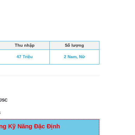
Thu nhập
Số lượng
47 Triệu
2 Nam, Nữ
JSC
6
ng Kỹ Năng Đặc Định