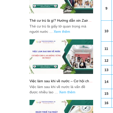
9
Thẻ cư trú là gì? Hướng dẫn xin Zairyu
Card tại Nhật chi tiết nhất
Thẻ cư trú là giấy tờ quan trọng mà
10
người nước …
Xem thêm
11
12
13
Việc làm sau khi về nước – Cơ hội cho
14
lao động từng đi Nhật
Việc làm sau khi về nước là vấn đề
được nhiều lao …
Xem thêm
15
16