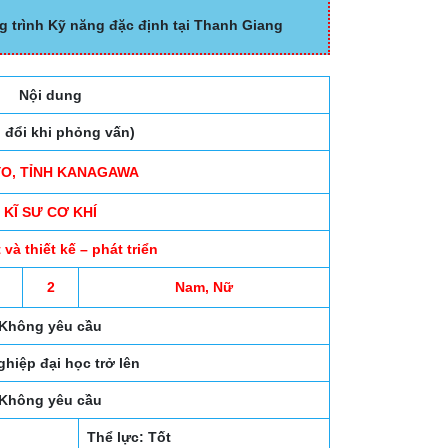
g trình Kỹ năng đặc định tại Thanh Giang
Nội dung
o đổi khi phỏng vấn)
O, TỈNH KANAGAWA
KĨ SƯ CƠ KHÍ
à thiết kế – phát triển
2
Nam, Nữ
Không yêu cầu
ghiệp đại học trở lên
Không yêu cầu
Thể lực: Tốt