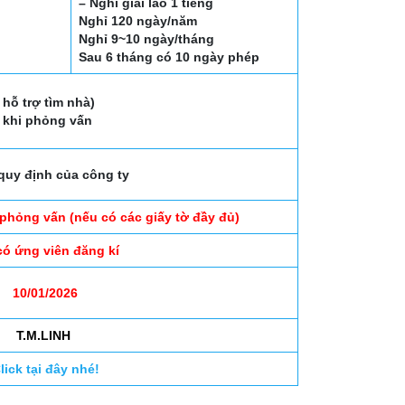
– Nghỉ giải lao 1 tiếng
Nghỉ 120 ngày/năm
Nghỉ 9~10 ngày/tháng
Sau 6 tháng có 10 ngày phép
 hỗ trợ tìm nhà)
 khi phỏng vấn
quy định của công ty
 phỏng vấn (nếu có các giấy tờ đầy đủ)
có ứng viên đăng kí
10/01/2026
T.M.LINH
lick tại đây nhé!