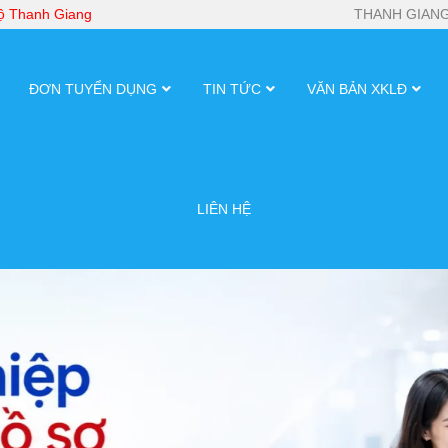
bộ Thanh Giang
THANH GIANG
ĐƠN TUYỂN DỤNG
TIN TỨC
VĂN BẢN XKLĐ
LIÊN HỆ