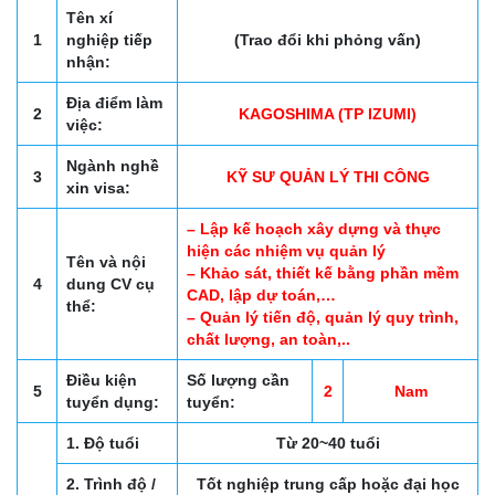
Tên xí
1
nghiệp tiếp
(Trao đổi khi phỏng vấn)
nhận:
Địa điểm làm
2
KAGOSHIMA (TP IZUMI)
việc:
Ngành nghề
3
KỸ SƯ QUẢN LÝ THI CÔNG
xin visa:
– Lập kế hoạch xây dựng và thực
hiện các nhiệm vụ quản lý
Tên và nội
– Khảo sát, thiết kế bằng phần mềm
4
dung CV cụ
CAD, lập dự toán,…
thể:
– Quản lý tiến độ, quản lý quy trình,
chất lượng, an toàn,..
Điều kiện
Số lượng cần
5
2
Nam
tuyển dụng:
tuyển:
1. Độ tuổi
Từ 20~40 tuổi
2. Trình độ /
Tốt nghiệp trung cấp hoặc đại học