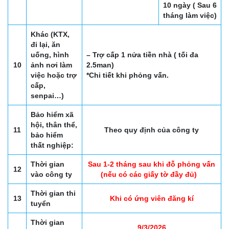
10 ngày ( Sau 6
tháng làm việc)
Khác (KTX,
đi lại, ăn
uống, hình
– Trợ cấp 1 nửa tiền nhà ( tối đa
10
ảnh nơi làm
2.5man)
việc hoặc trợ
*Chi tiết khi phỏng vấn.
cấp,
senpai…)
Bảo hiểm xã
hội, thân thể,
11
Theo quy định của công ty
bảo hiểm
thất nghiệp:
Thời gian
Sau 1-2 tháng sau khi đỗ phỏng vấn
12
vào công ty
(nếu có các giấy tờ đầy đủ)
Thời gian thi
13
Khi có ứng viên đăng kí
tuyển
Thời gian
9/3/2026