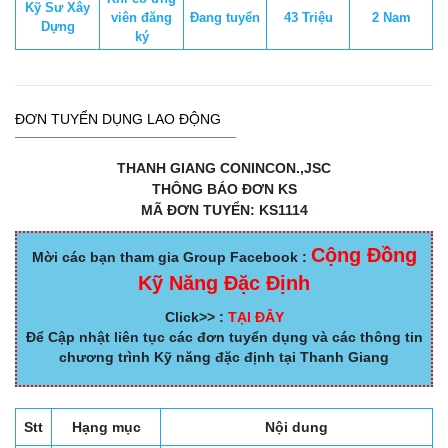
Kỹ Sư Xây
viên đăng
Đang tuyển
43 Triệu
2 Nam
Dựng
ký
ĐƠN TUYỂN DỤNG LAO ĐỘNG
THANH GIANG CONINCON.,JSC
THÔNG BÁO ĐƠN KS
MÃ ĐƠN TUYỂN: KS1114
Cộng Đồng
Mời các bạn tham gia Group Facebook :
Kỹ Năng Đặc Định
Click>> :
TẠI ĐÂY
Để Cập nhật liên tục các đơn tuyển dụng và các thông tin
chương trình Kỹ năng đặc định tại Thanh Giang
Stt
Hạng mục
Nội dung