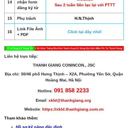
14
nhận form
Sau 2 tuần liên lạc lại với PTTT
đăng ký từ
15
Phụ trách
H.N.Thịnh
Link File Ảnh
16
Click tại đây nhé!
+ PDF
Liên hệ trực tiếp:
THANH GIANG CONINCON., JSC
Địa chỉ: 30/46 phố Hưng Thịnh – X2A, Phường Yên Sở, Quận
Hoàng Mai, Hà Nội
091 858 2233
Hotline
:
Email
:
xkld@thanhgiang.org
Website
:
https://xkld.thanhgiang.com.vn
Tham khảo thêm:
Hồ sơ kỹ năng đặc định