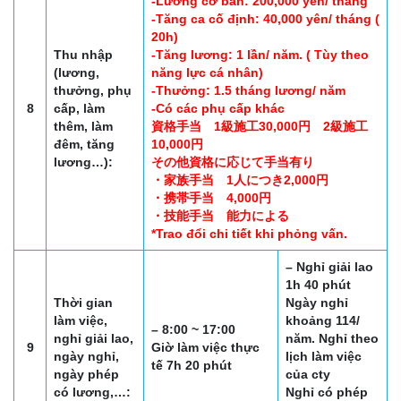
-Lương cơ bản: 200,000 yên/ tháng
-Tăng ca cố định: 40,000 yên/ tháng (
20h)
Thu nhập
-Tăng lương: 1 lần/ năm. ( Tùy theo
(lương,
năng lực cá nhân)
thưởng, phụ
-Thưởng: 1.5 tháng lương/ năm
8
cấp, làm
-Có các phụ cấp khác
thêm, làm
資格手当 1級施工30,000円 2級施工
đêm, tăng
10,000円
lương…):
その他資格に応じて手当有り
・家族手当 1人につき2,000円
・携帯手当 4,000円
・技能手当 能力による
*Trao đổi chi tiết khi phỏng vấn.
– Nghỉ giải lao
1h 40 phút
Thời gian
Ngày nghỉ
làm việc,
khoảng 114/
– 8:00 ~ 17:00
nghỉ giải lao,
năm. Nghỉ theo
9
Giờ làm việc thực
ngày nghỉ,
lịch làm việc
tế 7h 20 phút
ngày phép
của cty
có lương,…:
Nghỉ có phép