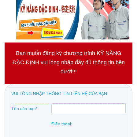
Bạn muốn đăng ký chương trình KỸ NĂNG
ĐẶC ĐỊNH vui lòng nhập đầy đủ thông tin bên
dưới!!!
VUI LÒNG NHẬP THÔNG TIN LIÊN HỆ CỦA BẠN
Tên của bạn*:
Điện thoại: