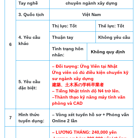
Tay nghề
chuyên ngành xây dựng
3. Quốc tịch
Việt Nam
Thị lực: Tốt
Thể lực: Tốt
4. Yêu cầu
Thuận tay
Không yêu cầu
khác
6
Tình trạng hôn
Không quy định
nhân:
– Đối tượng: Ứng Viên tại Nhật
Ứng viên có đủ điều kiện chuyển kỹ
sư ngành xây dựng
5. Yêu cầu
建築、土木系の学科卒業者
đặc biệt:
– Tiếng Nhật trình độ N4 trở lên.
–Thành thạo kỹ năng máy tính văn
phòng và CAD
Hình thức
– Vòng xét tuyển hồ sơ + Phỏng vấn
7
tuyển dụng:
Online 2 lần
– LƯƠNG THÁNG: 240,000 yên