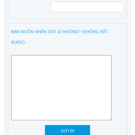
BẠN MUỐN NHẮN GỬI GÌ KHÔNG? (KHÔNG BẮT
BUỘC):