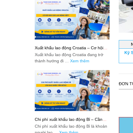
Xuất khẩu lao động Croatia – Cơ hội
Kỹ S
nào cho lao động Việt?
Xuất khẩu lao động Croatia đang trở
thành hướng đi …
Xem thêm
ĐƠN T
Chi phí xuất khẩu lao động Bỉ – Cần
bao nhiêu tiền để đi?
Chi phí xuất khẩu lao động Bỉ là khoản
người lao …
Xem thêm