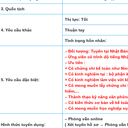
3. Quốc tịch
Thị lực: Tốt
4. Yêu cầu khác
Thuận tay
Tình trạng hôn nhân:
– Đối tượng: Tuyển tại Nhật Bả
– Ứng viên có trình độ tiếng Nhậ
– Ưu tiên :
+ Có chứng chỉ kế toán như Nis
+ Có kinh nghiệm tại : bộ phận 
5. Yêu cầu đặc biệt:
+ Có kinh nghiệm làm việc với
+ Có mong muốn lấy chứng chỉ
hiểm,…
– Thành thạo kỹ năng văn phòn
– Có kiến thức cơ bản về kế toá
– Có mong muốn học nghiệp vụ 
– Phỏng vấn online
Hình thức tuyển dụng:
( Xét tuyển hồ sơ → Phỏng vấn l