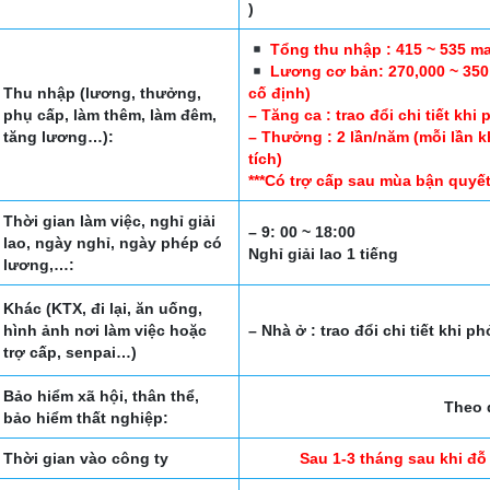
)
Tổng thu nhập : 415 ~ 535 m
Lương cơ bản: 270,000 ~ 350
Thu nhập (lương, thưởng,
cố định)
phụ cấp, làm thêm, làm đêm,
– Tăng ca : trao đổi chi tiết khi
tăng lương…):
– Thưởng : 2 lần/năm (mỗi lần 
tích)
***Có trợ cấp sau mùa bận quyết
Thời gian làm việc, nghỉ giải
– 9: 00 ~ 18:00
lao, ngày nghỉ, ngày phép có
Nghỉ giải lao 1 tiếng
lương,…:
Khác (KTX, đi lại, ăn uống,
hình ảnh nơi làm việc hoặc
– Nhà ở : trao đổi chi tiết khi p
trợ cấp, senpai…)
Bảo hiểm xã hội, thân thể,
Theo 
bảo hiểm thất nghiệp:
Thời gian vào công ty
Sau 1-3 tháng sau khi đỗ