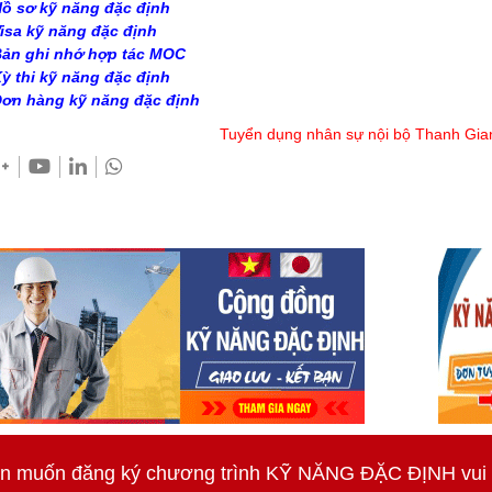
ồ sơ kỹ năng đặc định
isa kỹ năng đặc định
ản ghi nhớ hợp tác MOC
ỳ thi kỹ năng đặc định
ơn hàng kỹ năng đặc định
Tuyển dụng nhân sự nội bộ Thanh Gia
n muốn đăng ký chương trình KỸ NĂNG ĐẶC ĐỊNH vui lò