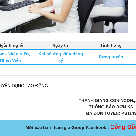
Ngành nghề
Ngày thi
Tình trạng
ư - Nhân Viên,
Khi có ứng viên đăng
Dừng tuyển
Nhân Viên
ký
UYỂN DỤNG LAO ĐỘNG
THANH GIANG CONINCON.,
THÔNG BÁO ĐƠN KS
MÃ ĐƠN TUYỂN: KS114
Cộng Đồ
Mời các bạn tham gia Group Facebook :