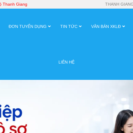
bộ Thanh Giang
THANH GIANG
ĐƠN TUYỂN DỤNG
TIN TỨC
VĂN BẢN XKLĐ
LIÊN HỆ