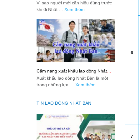
việc: Giải đáp thật dễ hiểu cho người
Vì sao người mới cần hiểu đúng trước
mới bắt đầu
khi đi Nhật …
Xem thêm
6
Cẩm nang xuất khẩu lao động Nhật
Bản từ A-Z
Xuất khẩu lao động Nhật Bản là một
trong những lựa …
Xem thêm
TIN LAO ĐỘNG NHẬT BẢN
7