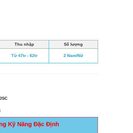
Thu nhập
Số lượng
Từ 47tr - 62tr
2 Nam/Nữ
JSC
3
ng Kỹ Năng Đặc Định