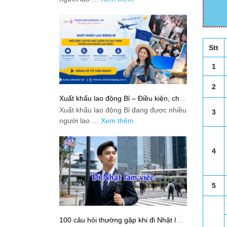
Stt
1
2
Xuất khẩu lao động Bỉ – Điều kiện, chi
phí, mức lương và quy trình chuẩn cho
Xuất khẩu lao động Bỉ đang được nhiều
3
người lao động
người lao …
Xem thêm
4
5
100 câu hỏi thường gặp khi đi Nhật làm