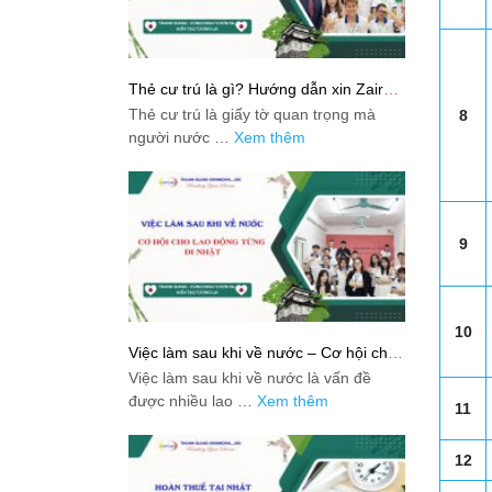
Thẻ cư trú là gì? Hướng dẫn xin Zairyu
Card tại Nhật chi tiết nhất
Thẻ cư trú là giấy tờ quan trọng mà
8
người nước …
Xem thêm
9
10
Việc làm sau khi về nước – Cơ hội cho
lao động từng đi Nhật
Việc làm sau khi về nước là vấn đề
được nhiều lao …
Xem thêm
11
12