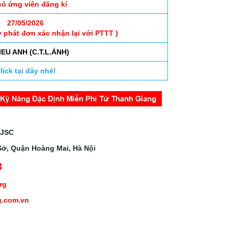
có ứng viên đăng kí
27/05/2026
y phát đơn xác nhận lại với PTTT )
KIEU ANH (C.T.L.ÁNH)
lick tại đây nhé!
 JSC
Sở, Quận Hoàng Mai, Hà Nội
3
org
g.com.vn