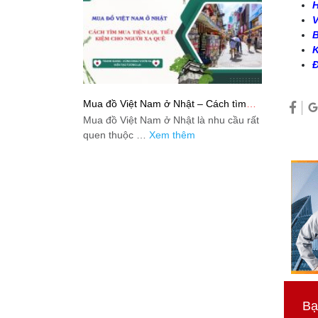
H
V
B
K
Đ
Mua đồ Việt Nam ở Nhật – Cách tìm
mua tiện lợi, tiết kiệm cho người xa quê
Mua đồ Việt Nam ở Nhật là nhu cầu rất
quen thuộc …
Xem thêm
Bạ