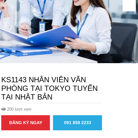
KS1143 NHÂN VIÊN VĂN
PHÒNG TẠI TOKYO TUYỂN
TẠI NHẬT BẢN
200 lượt xem
ĐĂNG KÝ NGAY
091 858 2233