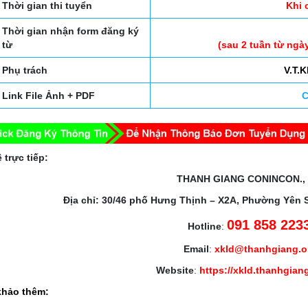
Thời gian thi tuyển
Khi 
Thời gian nhận form đăng ký
từ
(sau 2 tuần từ ngà
Phụ trách
V.T.
Link File Ảnh + PDF
C
 trực tiếp:
THANH GIANG CONINCON.,
Địa chỉ: 30/46 phố Hưng Thịnh – X2A, Phường Yên 
091 858 223
Hotline
:
Email
:
xkld@thanhgiang.
Website
:
https://xkld.thanhgian
hảo thêm: