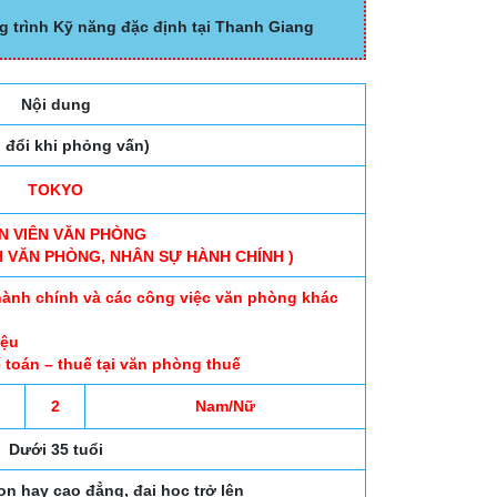
g trình Kỹ năng đặc định tại Thanh Giang
Nội dung
o đổi khi phỏng vấn)
TOKYO
N VIÊN VĂN PHÒNG
H VĂN PHÒNG, NHÂN SỰ HÀNH CHÍNH )
 hành chính và các công việc văn phòng khác
ệu
ế toán – thuế tại văn phòng thuế
2
Nam/Nữ
Dưới 35 tuổi
on hay cao đẳng, đại học trở lên