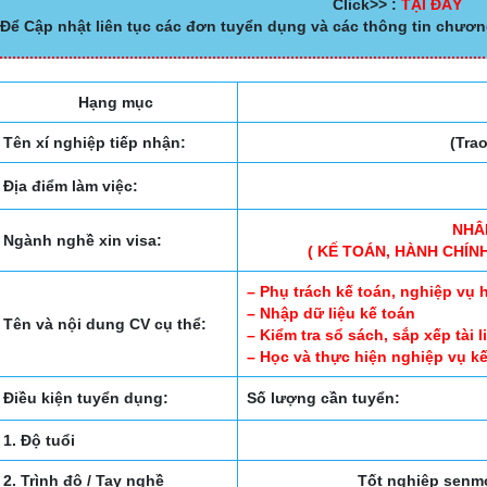
Click>> :
TẠI ĐÂY
Để Cập nhật liên tục các đơn tuyển dụng và các thông tin chươn
Hạng mục
Tên xí nghiệp tiếp nhận:
(Tra
Địa điểm làm việc:
NHÂ
Ngành nghề xin visa:
( KẾ TOÁN, HÀNH CHÍN
– Phụ trách kế toán, nghiệp vụ
– Nhập dữ liệu kế toán
Tên và nội dung CV cụ thể:
– Kiểm tra sổ sách, sắp xếp tài li
– Học và thực hiện nghiệp vụ k
Điều kiện tuyển dụng:
Số lượng cần tuyển:
1. Độ tuổi
2. Trình độ / Tay nghề
Tốt nghiệp senm