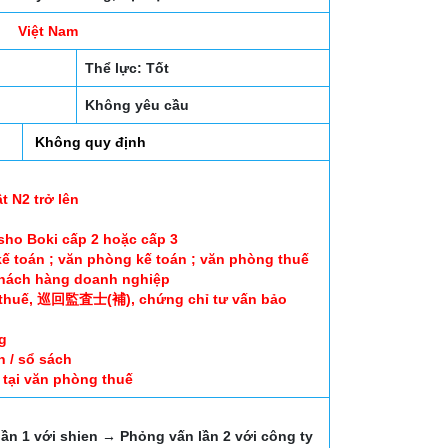
Việt Nam
Thể lực: Tốt
Không yêu cầu
Không quy định
n
t N2 trở lên
sho Boki cấp 2 hoặc cấp 3
kế toán ; văn phòng kế toán ; văn phòng thuế
 khách hàng doanh nghiệp
 thuế, 巡回監査士(補), chứng chỉ tư vấn bảo
g
n / sổ sách
tại văn phòng thuế
ần 1 với shien → Phỏng vấn lần 2 với công ty