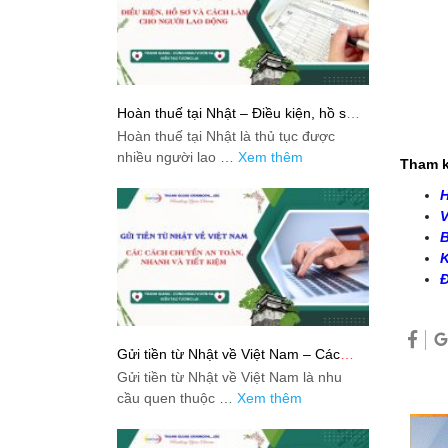
Hoàn thuế tại Nhật – Điều kiện, hồ sơ
và cách làm cho người lao động
Hoàn thuế tại Nhật là thủ tục được
nhiều người lao …
Xem thêm
Tham k
H
V
B
K
Đ
Gửi tiền từ Nhật về Việt Nam – Các
cách chuyển an toàn, nhanh và tiết
Gửi tiền từ Nhật về Việt Nam là nhu
kiệm
cầu quen thuộc …
Xem thêm