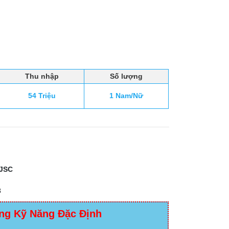
Thu nhập
Số lượng
54 Triệu
1 Nam/Nữ
JSC
3
ng Kỹ Năng Đặc Định