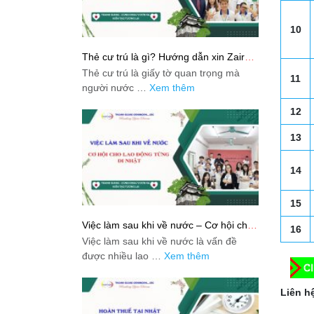
10
Thẻ cư trú là gì? Hướng dẫn xin Zairyu
Card tại Nhật chi tiết nhất
Thẻ cư trú là giấy tờ quan trọng mà
11
người nước …
Xem thêm
12
13
14
15
Việc làm sau khi về nước – Cơ hội cho
16
lao động từng đi Nhật
Việc làm sau khi về nước là vấn đề
được nhiều lao …
Xem thêm
Liên hệ