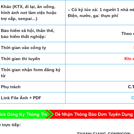
Khác (KTX, đi lại, ăn uống,
– Có ký túc xá: 1 người 1 nhà m
hình ảnh nơi làm việc hoặc
Điện, nước, ga: thực phí
trợ cấp, senpai…)
Bảo hiểm xã hội, thân thể,
Theo 
bảo hiểm thất nghiệp:
Thời gian vào công ty
Thời gian thi tuyển
Khi 
Thời gian nhận form đăng ký
từ
Phụ trách
C.
Link File Ảnh + PDF
C
 trực tiếp: