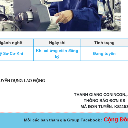
Ngành nghề
Ngày thi
Tình trạng
Khi có ứng viên đăng
ỹ Sư Cơ Khí
Đang tuyển
ký
UYỂN DỤNG LAO ĐỘNG
THANH GIANG CONINCON.,
THÔNG BÁO ĐƠN KS
MÃ ĐƠN TUYỂN: KS115
Cộng Đồ
Mời các bạn tham gia Group Facebook :