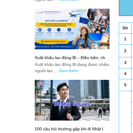
Stt
1
2
Xuất khẩu lao động Bỉ – Điều kiện, chi
phí, mức lương và quy trình chuẩn cho
3
Xuất khẩu lao động Bỉ đang được nhiều
người lao động
người lao …
Xem thêm
4
5
100 câu hỏi thường gặp khi đi Nhật làm