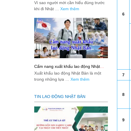
việc: Giải đáp thật dễ hiểu cho người
Vì sao người mới cần hiểu đúng trước
mới bắt đầu
khi đi Nhật …
Xem thêm
6
Cẩm nang xuất khẩu lao động Nhật
Bản từ A-Z
Xuất khẩu lao động Nhật Bản là một
7
trong những lựa …
Xem thêm
8
TIN LAO ĐỘNG NHẬT BẢN
9