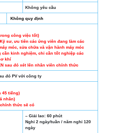
Không yêu cầu
Không quy định
trong công việc tốt)
 Kỹ sư, ưu tiên các ứng viên đang làm các
ì máy móc, sửa chữa và vận hành máy móc
 cần kinh nghiệm, chỉ cần tốt nghiệp các
cơ khí
EN sau đó xét lên nhân viên chính thức
au đó PV với công ty
n 45 tiếng)
cá nhân)
 chính thức sẽ có
– Giải lao: 60 phút
Nghỉ 2 ngày/tuần / năm nghỉ 120
ngày