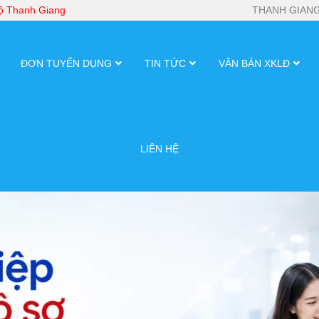
bộ Thanh Giang
THANH GIANG
ĐƠN TUYỂN DỤNG
TIN TỨC
VĂN BẢN XKLĐ
LIÊN HỆ