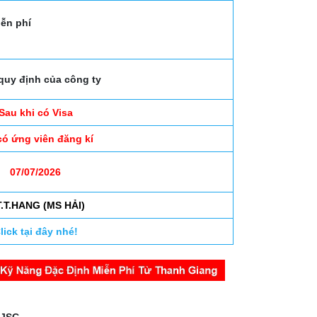
iễn phí
quy định của công ty
Sau khi có Visa
có ứng viên đăng kí
07/07/2026
T.T.HANG (MS HẢI)
lick tại đây nhé!