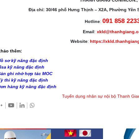
THANH GIANG CONINCON.,
Địa chỉ: 30/46 phố Hưng Thịnh – X2A, Phường Yên 
091 858 223
Hotline
:
Email
:
xkld@thanhgiang.
Website
:
https://xkld.thanhgian
hảo thêm:
ồ sơ kỹ năng đặc định
isa kỹ năng đặc định
ản ghi nhớ hợp tác MOC
ỳ thi kỹ năng đặc định
ơn hàng kỹ năng đặc định
Tuyển dụng nhân sự nội bộ Thanh Gia