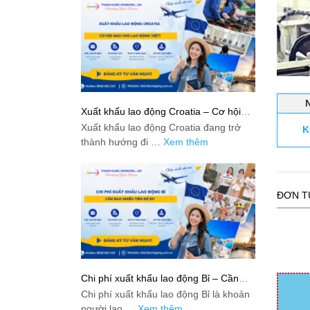
Xuất khẩu lao động Croatia – Cơ hội
nào cho lao động Việt?
Xuất khẩu lao động Croatia đang trở
K
thành hướng đi …
Xem thêm
ĐƠN T
Chi phí xuất khẩu lao động Bỉ – Cần
bao nhiêu tiền để đi?
Chi phí xuất khẩu lao động Bỉ là khoản
người lao …
Xem thêm