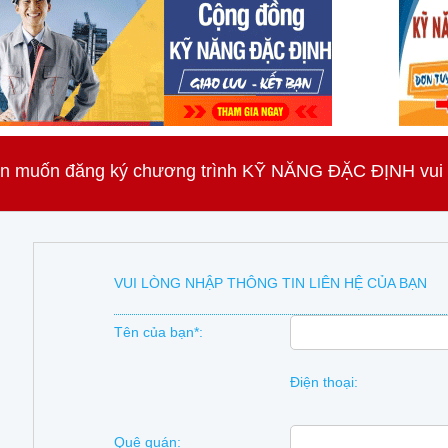
n muốn đăng ký chương trình KỸ NĂNG ĐẶC ĐỊNH vui lò
VUI LÒNG NHẬP THÔNG TIN LIÊN HỆ CỦA BẠN
Tên của bạn*:
Điện thoại:
Quê quán: