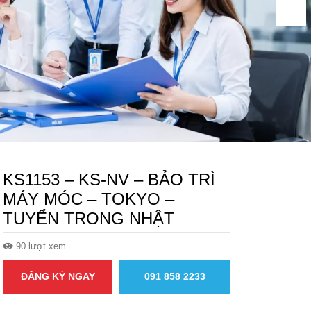
KS1153 – KS-NV – BẢO TRÌ
MÁY MÓC – TOKYO –
TUYỂN TRONG NHẬT
90 lượt xem
ĐĂNG KÝ NGAY
091 858 2233