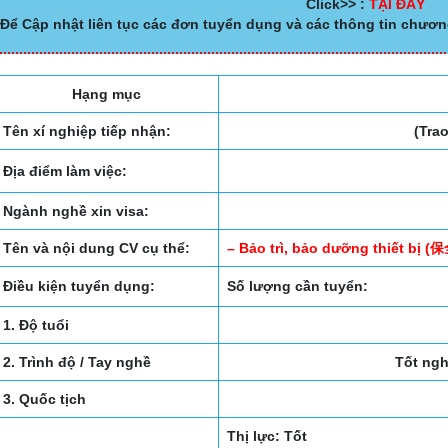
Click>> :
TẠI ĐÂY
Để Cập nhật liên tục các đơn tuyển dụng và các thông tin chươn
Hạng mục
Tên xí nghiệp tiếp nhận:
(Tra
Địa điểm làm việc:
Ngành nghề xin visa:
Tên và nội dung CV cụ thể:
– Bảo trì, bảo dưỡng thiết bị 
Điều kiện tuyển dụng:
Số lượng cần tuyển:
1. Độ tuổi
2. Trình độ / Tay nghề
Tốt ngh
3. Quốc tịch
Thị lực: Tốt