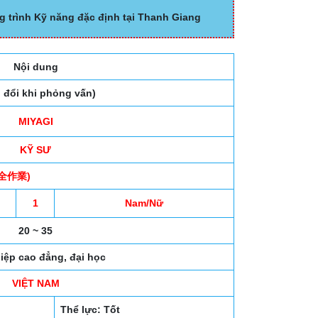
g trình Kỹ năng đặc định tại Thanh Giang
Nội dung
o đổi khi phỏng vấn)
MIYAGI
KỸ SƯ
(保全作業)
1
Nam/Nữ
20 ~ 35
iệp cao đẳng, đại học
VIỆT NAM
Thể lực: Tốt