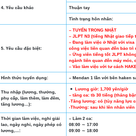
4. Yêu cầu khác
Thuận tay
Tình trạng hôn nhân:
– TUYỂN TRONG NHẬT
– JLPT N3 (tiếng Nhật giao tiếp 
– Đang làm việc ở Nhật với visa
5. Yêu cầu đặc biệt:
công việc liên quan đến bảo tr
– Ứng viên tiếng tốt JLPT không
ngành liên quan đến máy móc, 
– Vào làm việc với tư cách HAK
Hình thức tuyển dụng:
– Mendan 1 lần với bên haken s
Lương giờ: 1,700 yên/giờ
Thu nhập (lương, thưởng,
– tăng ca: tb 30 tiếng (tháng bậ
phụ cấp, làm thêm, làm đêm,
-Tăng lương: có (tùy năng lực 
tăng lương…):
-Thưởng: sau khi lên nhân viên
Thời gian làm việc, nghỉ giải
– Làm 2 ca:
lao, ngày nghỉ, ngày phép có
08:00 ～ 17:00
lương,…:
09:00 ～ 18:00