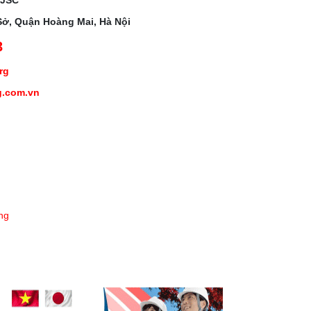
 JSC
Sở, Quận Hoàng Mai, Hà Nội
3
org
g.com.vn
ng