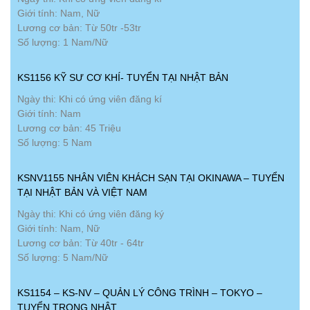
Giới tính: Nam, Nữ
Lương cơ bản: Từ 50tr -53tr
Số lượng: 1 Nam/Nữ
KS1156 KỸ SƯ CƠ KHÍ- TUYỂN TẠI NHẬT BẢN
Ngày thi: Khi có ứng viên đăng kí
Giới tính: Nam
Lương cơ bản: 45 Triệu
Số lượng: 5 Nam
KSNV1155 NHÂN VIÊN KHÁCH SẠN TẠI OKINAWA – TUYỂN
TẠI NHẬT BẢN VÀ VIỆT NAM
Ngày thi: Khi có ứng viên đăng ký
Giới tính: Nam, Nữ
Lương cơ bản: Từ 40tr - 64tr
Số lượng: 5 Nam/Nữ
KS1154 – KS-NV – QUẢN LÝ CÔNG TRÌNH – TOKYO –
TUYỂN TRONG NHẬT