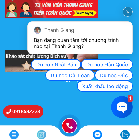
FANPAGE
Thanh Giang
Bạn đang quan tâm tới chương trình 
nào tại Thanh Giang? 
KHẢO SÁT CHẤT LƯỢNG DỊCH VỤ
Du học Nhật Bản
Du học Hàn Quốc
Du học Đài Loan
Du học Đức
BẢN ĐỒ
Xuất khẩu lao động
1
0918582233