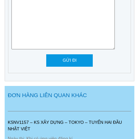
ĐƠN HÀNG LIÊN QUAN KHÁC
KSNV1157 – KS XÂY DỰNG – TOKYO – TUYỂN HAI ĐẦU
NHẬT VIỆT
Ngày thi: Khi có ứng viên đăng kí