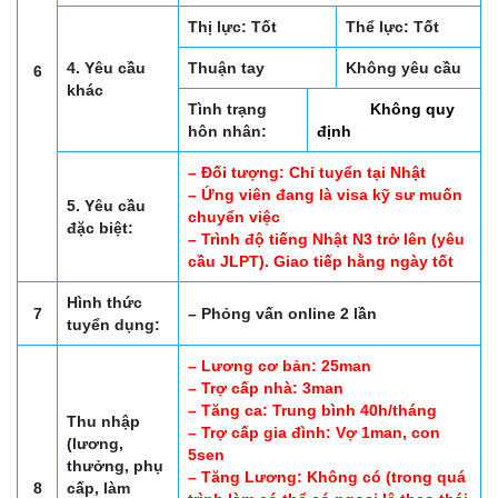
Thị lực: Tốt
Thể lực: Tốt
4. Yêu cầu
Thuận tay
Không yêu cầu
6
khác
Tình trạng
Không quy
hôn nhân:
định
– Đối tượng: Chỉ tuyển tại Nhật
– Ứng viên đang là visa kỹ sư muốn
5. Yêu cầu
chuyển việc
đặc biệt:
– Trình độ tiếng Nhật N3 trở lên (yêu
cầu JLPT). Giao tiếp hằng ngày tốt
Hình thức
7
– Phỏng vấn online 2 lần
tuyển dụng:
– Lương cơ bản: 25man
– Trợ cấp nhà: 3man
– Tăng ca: Trung bình 40h/tháng
Thu nhập
– Trợ cấp gia đình: Vợ 1man, con
(lương,
5sen
thưởng, phụ
– Tăng Lương: Không có (trong quá
8
cấp, làm