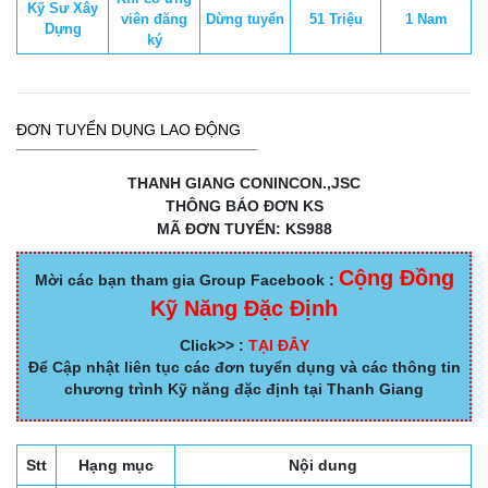
Kỹ Sư Xây
viên đăng
Dừng tuyển
51 Triệu
1 Nam
Dựng
ký
ĐƠN TUYỂN DỤNG LAO ĐỘNG
THANH GIANG CONINCON.,JSC
THÔNG BÁO ĐƠN KS
MÃ ĐƠN TUYỂN: KS988
Cộng Đồng
Mời các bạn tham gia Group Facebook :
Kỹ Năng Đặc Định
Click>> :
TẠI ĐÂY
Để Cập nhật liên tục các đơn tuyển dụng và các thông tin
chương trình Kỹ năng đặc định tại Thanh Giang
Stt
Hạng mục
Nội dung