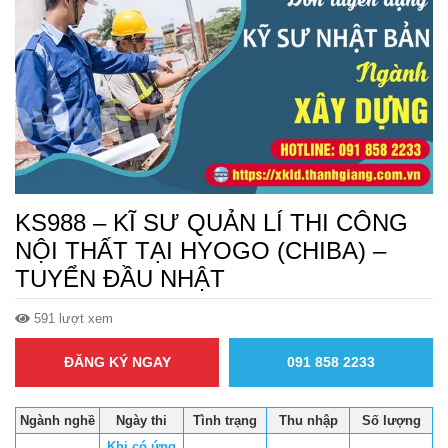
KS988 – KĨ SƯ QUẢN LÍ THI CÔNG
NỘI THẤT TẠI HYOGO (CHIBA) –
TUYỂN ĐẦU NHẬT
591 lượt xem
ĐĂNG KÝ NGAY
091 858 2233
Ngành nghề
Ngày thi
Tình trạng
Thu nhập
Số lượng
Khi có ứng