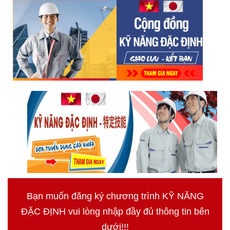
Bạn muốn đăng ký chương trình KỸ NĂNG
ĐẶC ĐỊNH vui lòng nhập đầy đủ thông tin bên
dưới!!!