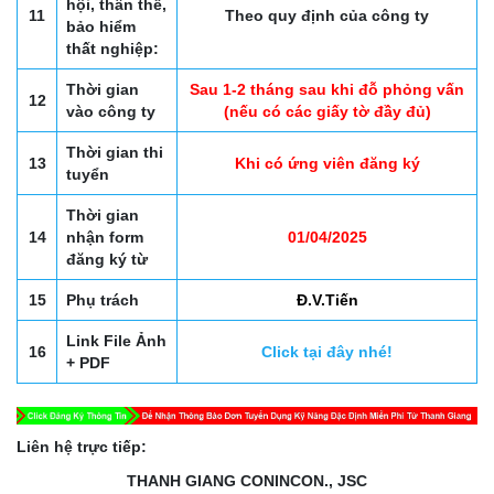
hội, thân thể,
11
Theo quy định của công ty
bảo hiểm
thất nghiệp:
Thời gian
Sau 1-2 tháng sau khi đỗ phỏng vấn
12
vào công ty
(nếu có các giấy tờ đầy đủ)
Thời gian thi
13
Khi có ứng viên đăng ký
tuyển
Thời gian
14
nhận form
01/04/2025
đăng ký từ
15
Phụ trách
Đ.V.Tiến
Link File Ảnh
16
Click tại đây nhé!
+ PDF
Liên hệ trực tiếp:
THANH GIANG CONINCON., JSC