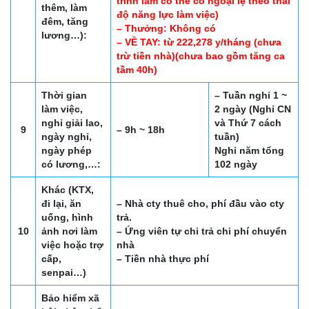
trình làm có thể có ngoại lệ theo thái
thêm, làm
độ năng lực làm việc)
đêm, tăng
– Thưởng: Không có
lương…):
– VỀ TAY: từ 222,278 y/tháng (chưa
trừ tiền nhà)(chưa bao gồm tăng ca
tầm 40h)
Thời gian
– Tuần nghỉ 1 ~
làm việc,
2 ngày (Nghỉ CN
nghỉ giải lao,
và Thứ 7 cách
9
– 9h ~ 18h
ngày nghỉ,
tuần)
ngày phép
Nghỉ năm tổng
có lương,…:
102 ngày
Khác (KTX,
đi lại, ăn
– Nhà cty thuê cho, phí đầu vào cty
uống, hình
trả.
10
ảnh nơi làm
– Ứng viên tự chi trả chi phí chuyển
việc hoặc trợ
nhà
cấp,
– Tiền nhà thực phí
senpai…)
Bảo hiểm xã