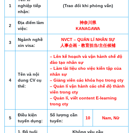
1
nghiệp tiếp
(Trao đổi khi phỏng vấn)
nhận:
Địa điểm làm
神奈川県
2
việc:
KANAGAWA
Ngành nghề
NVCT – QUẢN LÍ NHÂN SỰ
3
xin visa:
人事企画・教育担当/主任候補
– Lên kế hoạch và vận hành chế độ
đào tạo nhân sự
– Làm tài liệu cho việc kiến tập của
Tên và nội
nhân sự
4
dung CV cụ
– Giảng viên các khóa học trong cty
thể:
– Quản lí vận hành các chế độ thành
viên trong cty
– Quản lí, viết content E-learning
trong cty
Điều kiện
Số lượng cần
5
10
Nam, Nữ
tuyển dụng:
tuyển:
1. Độ tuổi
Không yêu cầu