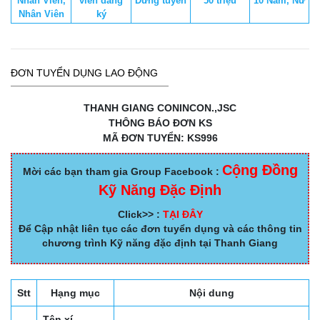
Nhân Viên,
viên đăng
Dừng tuyển
50 triệu
10 Nam, Nữ
Nhân Viên
ký
ĐƠN TUYỂN DỤNG LAO ĐỘNG
THANH GIANG CONINCON.,JSC
THÔNG BÁO ĐƠN KS
MÃ ĐƠN TUYỂN: KS996
Cộng Đồng
Mời các bạn tham gia Group Facebook :
Kỹ Năng Đặc Định
Click>> :
TẠI ĐÂY
Để Cập nhật liên tục các đơn tuyển dụng và các thông tin
chương trình Kỹ năng đặc định tại Thanh Giang
Stt
Hạng mục
Nội dung
Tên xí