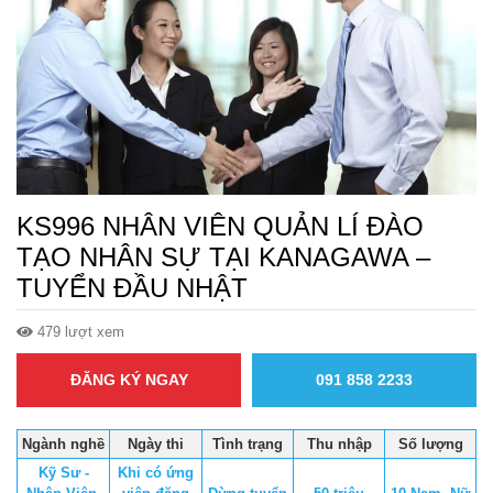
KS996 NHÂN VIÊN QUẢN LÍ ĐÀO
TẠO NHÂN SỰ TẠI KANAGAWA –
TUYỂN ĐẦU NHẬT
479 lượt xem
ĐĂNG KÝ NGAY
091 858 2233
Ngành nghề
Ngày thi
Tình trạng
Thu nhập
Số lượng
Kỹ Sư -
Khi có ứng