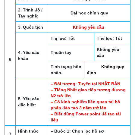
2. Trình độ /
Đại học chính quy
Tay nghề:
3. Quốc tịch
Không yêu cầu
Thị lực: Tốt
Thể lực: Tốt
Không yêu
4. Yêu cầu
Thuận tay
cầu
khác
6
Tình trạng hôn
Không quy
nhân:
định
– Đối tượng: Tuyển tại NHẬT BẢN
– Tiếng Nhật giao tiếp tương đương
N2 trở lên
5. Yêu cầu
– Có kinh nghiệm liên quan tại bộ
đặc biệt:
phận đào tạo 3 năm trở lên
– Biết dùng Power point để tạo tài
liệu
Hình thức
– Bước 1: Chọn lọc hồ sơ
7