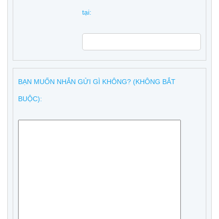
tại:
BẠN MUỐN NHẮN GỬI GÌ KHÔNG? (KHÔNG BẮT
BUỘC):