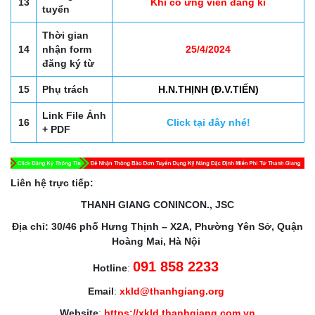
13
Khi có ứng viên đăng kí
tuyển
Thời gian
14
nhận form
25/4/2024
đăng ký từ
15
Phụ trách
H.N.THỊNH (Đ.V.TIẾN)
Link File Ảnh
16
Click tại đây nhé!
+ PDF
Liên hệ trực tiếp:
THANH GIANG CONINCON., JSC
Địa chỉ: 30/46 phố Hưng Thịnh – X2A, Phường Yên Sở, Quận
Hoàng Mai, Hà Nội
091 858 2233
Hotline
:
Email
:
xkld@thanhgiang.org
Website
:
https://xkld.thanhgiang.com.vn