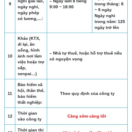
nghỉ giải lao,
– Ngày làm 8 tiếng
9
trong tháng: 8
ngày nghỉ,
9:00 ~ 18:00
~ 9 ngày
ngày phép
Ngày nghỉ
có lương,…:
trong năm: 125
ngày trở lên
Khác (KTX,
đi lại, ăn
uống, hình
– Nhà tự thuê, hoặc hỗ trợ thuê nếu
10
ảnh nơi làm
có nguyện vọng
việc hoặc trợ
cấp,
senpai…)
Bảo hiểm xã
hội, thân thể,
11
Theo quy định của công ty
bảo hiểm
thất nghiệp:
Thời gian
12
Càng sớm càng tốt
vào công ty
Thời gian thi