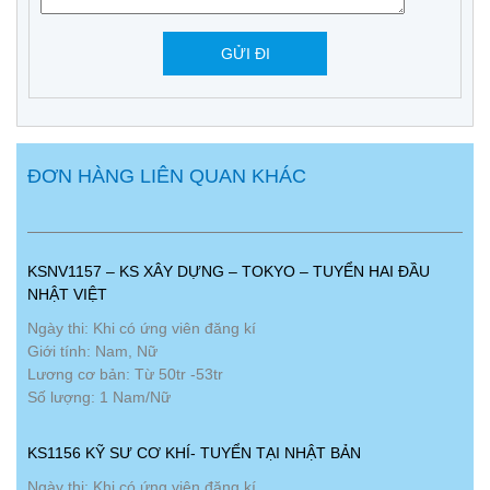
ĐƠN HÀNG LIÊN QUAN KHÁC
KSNV1157 – KS XÂY DỰNG – TOKYO – TUYỂN HAI ĐẦU
NHẬT VIỆT
Ngày thi: Khi có ứng viên đăng kí
Giới tính: Nam, Nữ
Lương cơ bản: Từ 50tr -53tr
Số lượng: 1 Nam/Nữ
KS1156 KỸ SƯ CƠ KHÍ- TUYỂN TẠI NHẬT BẢN
Ngày thi: Khi có ứng viên đăng kí