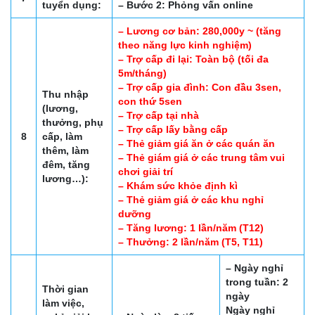
tuyển dụng:
– Bước 2: Phỏng vấn online
– Lương cơ bản: 280,000y ~ (tăng
theo năng lực kinh nghiệm)
– Trợ cấp đi lại: Toàn bộ (tối đa
5m/tháng)
– Trợ cấp gia đình: Con đầu 3sen,
Thu nhập
con thứ 5sen
(lương,
– Trợ cấp tại nhà
thưởng, phụ
– Trợ cấp lấy bằng cấp
8
cấp, làm
– Thẻ giảm giá ăn ở các quán ăn
thêm, làm
– Thẻ giám giá ở các trung tâm vui
đêm, tăng
chơi giải trí
lương…):
– Khám sức khỏe định kì
– Thẻ giảm giá ở các khu nghỉ
dưỡng
– Tăng lương: 1 lần/năm (T12)
– Thưởng: 2 lần/năm (T5, T11)
– Ngày nghỉ
trong tuần: 2
Thời gian
ngày
làm việc,
Ngày nghỉ