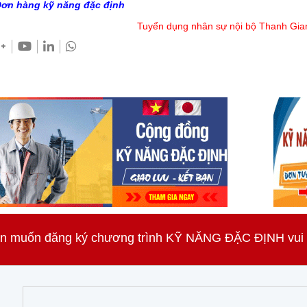
ơn hàng kỹ năng đặc định
Tuyển dụng nhân sự nội bộ Thanh Gia
n muốn đăng ký chương trình KỸ NĂNG ĐẶC ĐỊNH vui lò