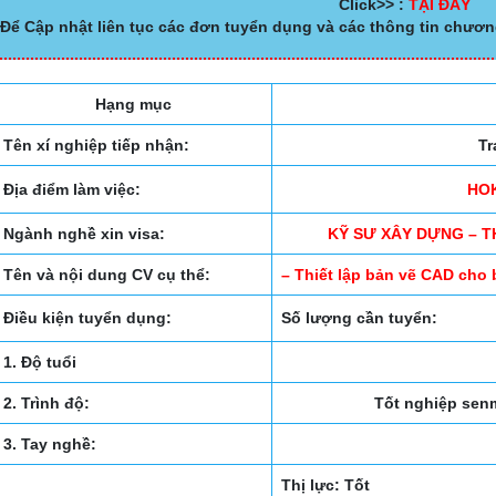
Click>> :
TẠI ĐÂY
Để Cập nhật liên tục các đơn tuyển dụng và các thông tin chươn
Hạng mục
Tên xí nghiệp tiếp nhận:
Tr
Địa điểm làm việc:
HO
Ngành nghề xin visa:
KỸ SƯ XÂY DỰNG – 
Tên và nội dung CV cụ thể:
– Thiết lập bản vẽ CAD cho 
Điều kiện tuyển dụng:
Số lượng cần tuyển:
1. Độ tuổi
2. Trình độ:
Tốt nghiệp sen
3. Tay nghề:
Thị lực: Tốt