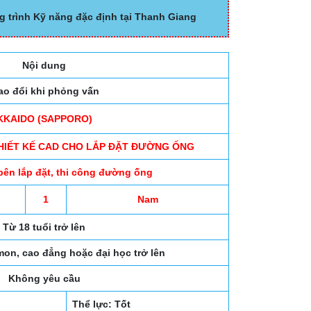
g trình Kỹ năng đặc định tại Thanh Giang
Nội dung
ao đổi khi phỏng vấn
KKAIDO (SAPPORO)
THIẾT KẾ CAD CHO LẮP ĐẶT ĐƯỜNG ỐNG
bên lắp đặt, thi công đường ống
1
Nam
Từ 18 tuổi trở lên
mon, cao đẳng hoặc đại học trở lên
Không yêu cầu
Thể lực: Tốt