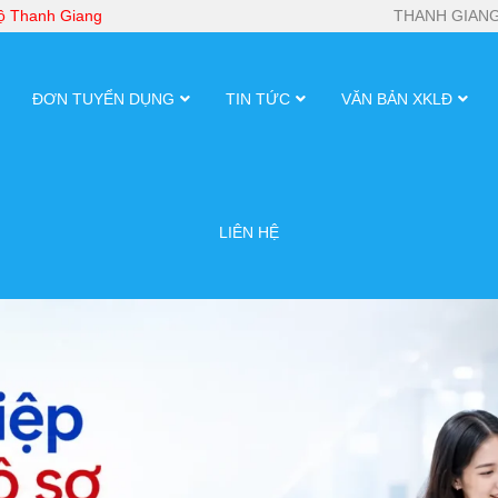
bộ Thanh Giang
THANH GIANG
ĐƠN TUYỂN DỤNG
TIN TỨC
VĂN BẢN XKLĐ
LIÊN HỆ