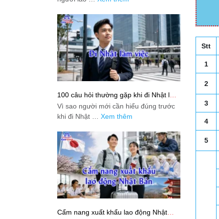
Stt
1
2
100 câu hỏi thường gặp khi đi Nhật làm
việc: Giải đáp thật dễ hiểu cho người
3
Vì sao người mới cần hiểu đúng trước
mới bắt đầu
khi đi Nhật …
Xem thêm
4
5
Cẩm nang xuất khẩu lao động Nhật