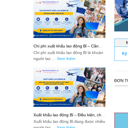
Chi phí xuất khẩu lao động Bỉ – Cần
bao nhiêu tiền để đi?
Chi phí xuất khẩu lao động Bỉ là khoản
Kỹ
người lao …
Xem thêm
ĐƠN T
Xuất khẩu lao động Bỉ – Điều kiện, chi
phí, mức lương và quy trình chuẩn cho
Xuất khẩu lao động Bỉ đang được nhiều
người lao động
người lao …
Xem thêm