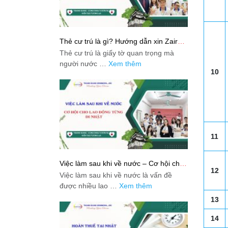
Thẻ cư trú là gì? Hướng dẫn xin Zairyu
Card tại Nhật chi tiết nhất
Thẻ cư trú là giấy tờ quan trọng mà
người nước …
Xem thêm
10
11
Việc làm sau khi về nước – Cơ hội cho
12
lao động từng đi Nhật
Việc làm sau khi về nước là vấn đề
được nhiều lao …
Xem thêm
13
14