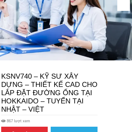
KSNV740 – KỸ SƯ XÂY
DỰNG – THIẾT KẾ CAD CHO
LẮP ĐẶT ĐƯỜNG ỐNG TẠI
HOKKAIDO – TUYỂN TẠI
NHẬT – VIỆT
867 lượt xem