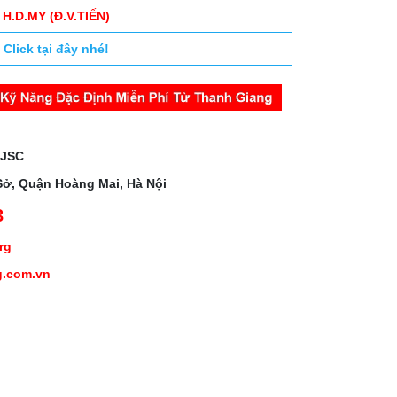
H.D.MY (Đ.V.TIẾN)
Click tại đây nhé!
 JSC
Sở, Quận Hoàng Mai, Hà Nội
3
org
g.com.vn