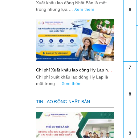
Bản từ A-Z
Xuất khẩu lao động Nhật Bản là một
trong những lựa …
Xem thêm
6
7
Chi phí Xuất khẩu lao động Hy Lạp hết
bao nhiêu tiền? Cập nhật mới nhất
Chi phí xuất khẩu lao động Hy Lạp là
2026
một trong …
Xem thêm
8
TIN LAO ĐỘNG NHẬT BẢN
9