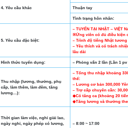
4. Yêu cầu khác
Thuận tay
Tình trạng hôn nhân:
– TUYỂN TẠI NHẬT – VIỆT 
※Ứng viên có đủ điều kiện 
5. Yêu cầu đặc biệt:
– Trình độ tiếng Nhật tương 
– Yêu thích và có trách nhi
lâu dài
Hình thức tuyển dụng:
– Phỏng vấn 2 lần (Lần 1 pv o
– Tổng thu nhập khoảng 330
thể:
Thu nhập (lương, thưởng, phụ
– Lương cơ bản 300,000 Yên
cấp, làm thêm, làm đêm, tăng
– Trợ cấp chuyên cần: 30,00
lương…):
◆Có tăng ca (khoảng 20 tiến
◆Tăng lương và thưởng theo
Thời gian làm việc, nghỉ giải lao,
ngày nghỉ, ngày phép có lương,
– 8:00 ~ 17:00