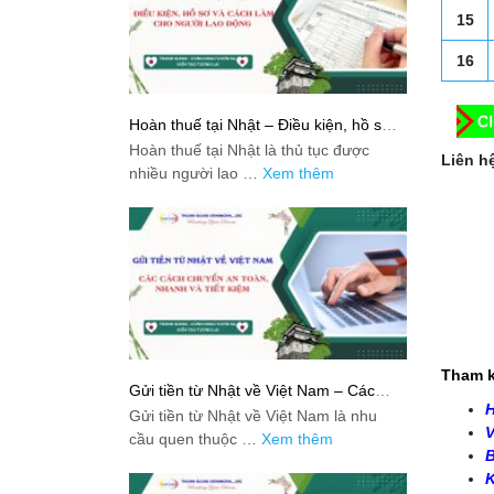
15
16
Hoàn thuế tại Nhật – Điều kiện, hồ sơ
và cách làm cho người lao động
Hoàn thuế tại Nhật là thủ tục được
Liên hệ
nhiều người lao …
Xem thêm
Tham k
Gửi tiền từ Nhật về Việt Nam – Các
cách chuyển an toàn, nhanh và tiết
H
Gửi tiền từ Nhật về Việt Nam là nhu
kiệm
V
cầu quen thuộc …
Xem thêm
B
K