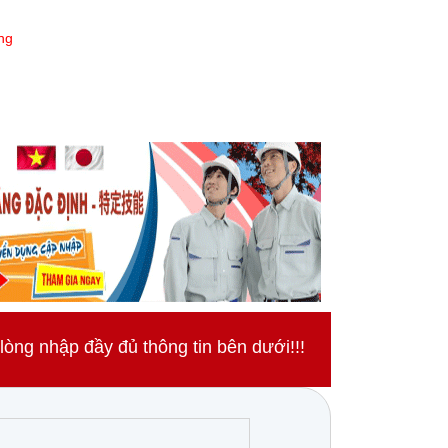
ng
ng nhập đầy đủ thông tin bên dưới!!!