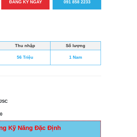
ĐĂNG KÝ NGAY
091 858 2233
Thu nhập
Số lượng
56 Triệu
1 Nam
JSC
0
ng Kỹ Năng Đặc Định