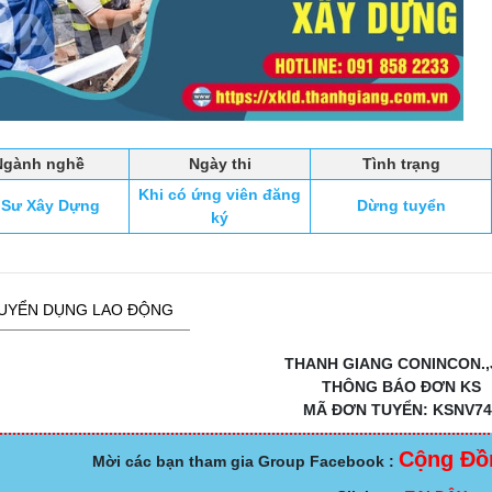
Ngành nghề
Ngày thi
Tình trạng
Khi có ứng viên đăng
 Sư Xây Dựng
Dừng tuyển
ký
UYỂN DỤNG LAO ĐỘNG
THANH GIANG CONINCON.,
THÔNG BÁO ĐƠN KS
MÃ ĐƠN TUYỂN: KSNV74
Cộng Đồ
Mời các bạn tham gia Group Facebook :