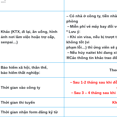
…:
– Có nhà ở công ty, tiền nh
phòng
－Miễn phí vé máy bay đối vớ
Khác (KTX, đi lại, ăn uống, hình
* Lưu ý:
ảnh nơi làm việc hoặc trợ cấp,
－Khi xin visa, nếu bị trượt 
senpai…)
không tốt (vi
phạm lỗi…) thì ứng viên sẽ p
－Nếu hủy naitei khi đang xin
※Các thông tin khác trao đổ
Bảo hiểm xã hội, thân thể,
The
bảo hiểm thất nghiệp:
－Sau 1-2 tháng sau khi đỗ
Thời gian vào công ty
－Sau 3 – 4 tháng sau khi 
Thời gian thi tuyển
Kh
Thời gian nhận form đăng ký từ