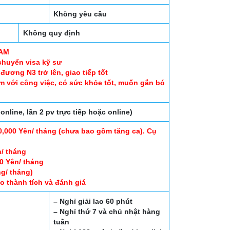
Không yêu cầu
Không quy định
NAM
chuyển visa kỹ sư
đương N3 trở lên, giao tiếp tốt
ệm với công việc, có sức khỏe tốt, muốn gắn bó
nline, lần 2 pv trực tiếp hoặc online)
,000 Yên/ tháng (chưa bao gồm tăng ca). Cụ
/ tháng
0 Yên/ tháng
g/ tháng)
 thành tích và đánh giá
– Nghỉ giải lao 60 phút
– Nghỉ thứ 7 và chủ nhật hàng
tuần