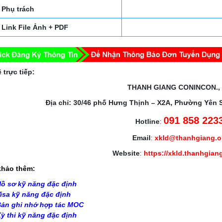
Phụ trách
Link File Ảnh + PDF
 trực tiếp:
THANH GIANG CONINCON.,
Địa chỉ: 30/46 phố Hưng Thịnh – X2A, Phường Yên 
091 858 223
Hotline
:
Email
:
xkld@thanhgiang.
Website
:
https://xkld.thanhgian
hảo thêm:
ồ sơ kỹ năng đặc định
isa kỹ năng đặc định
ản ghi nhớ hợp tác MOC
ỳ thi kỹ năng đặc định