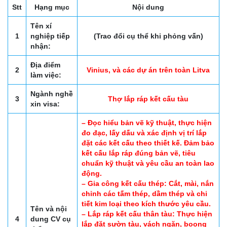
Stt
Hạng mục
Nội dung
Tên xí
1
nghiệp tiếp
(Trao đổi cụ thể khi phỏng vấn)
nhận:
Địa điểm
2
Vinius, và các dự án trên toàn Litva
làm việc:
Ngành nghề
3
Thợ lắp ráp kết cấu tàu
xin visa:
– Đọc hiểu bản vẽ kỹ thuật, thực hiện
đo đạc, lấy dấu và xác định vị trí lắp
đặt các kết cấu theo thiết kế. Đảm bảo
kết cấu lắp ráp đúng bản vẽ, tiêu
chuẩn kỹ thuật và yêu cầu an toàn lao
động.
– Gia công kết cấu thép: Cắt, mài, nắn
chỉnh các tấm thép, dầm thép và chi
tiết kim loại theo kích thước yêu cầu.
Tên và nội
– Lắp ráp kết cấu thân tàu: Thực hiện
4
dung CV cụ
lắp đặt sườn tàu, vách ngăn, boong