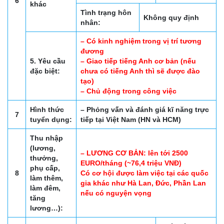
6
khác
Tình trạng hôn
Không quy định
nhân:
– Có kinh nghiệm trong vị trí tương
đương
5. Yêu cầu
– Giao tiếp tiếng Anh cơ bản (nếu
đặc biệt:
chưa có tiếng Anh thì sẽ được đào
tạo)
– Chủ động trong công việc
Hình thức
– Phỏng vấn và đánh giá kĩ năng trực
7
tuyển dụng:
tiếp tại Việt Nam (HN và HCM)
Thu nhập
(lương,
– LƯƠNG CƠ BẢN: lên tới 2500
thưởng,
EURO/tháng (~76,4 triệu VNĐ)
phụ cấp,
8
Có cơ hội được làm việc tại các quốc
làm thêm,
gia khác như Hà Lan, Đức, Phần Lan
làm đêm,
nếu có nguyện vọng
tăng
lương…):