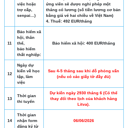
việc hoặc
ứng viên sẽ được nghỉ phép một
trợ cấp,
tháng có lương (số tiền lương cơ bản
senpai…)
bằng giá vé hai chiều về Việt Nam)
4. Thuế: 492 EUR/tháng
Bảo hiểm xã
hội, thân
11
thể,
Bảo hiểm xã hội: 400 EUR/tháng
bảo hiểm
thất nghiệp:
Ngày dự
kiến về học
Sau 4-5 tháng sau khi đỗ phỏng vấn
12
tập, làm
(nếu có các giấy tờ đầy đủ)
việc
Dự kiến ngày 2930 tháng 6 (Có thể
Thời gian
13
thay đổi theo lịch của khách hàng
thi tuyển
Litva).
Thời gian
14
nhận form
06/06/2026
đăng ký từ