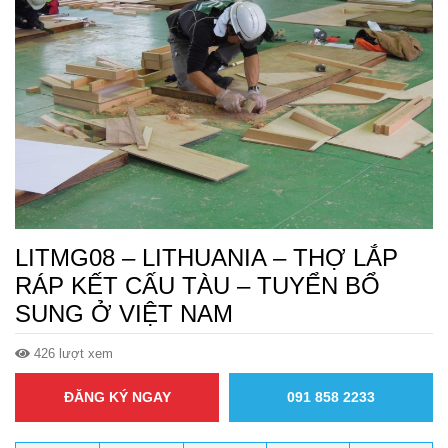
LITMG08 – LITHUANIA – THỢ LẮP
RÁP KẾT CẤU TÀU – TUYỂN BỔ
SUNG Ở VIỆT NAM
426 lượt xem
ĐĂNG KÝ NGAY
091 858 2233