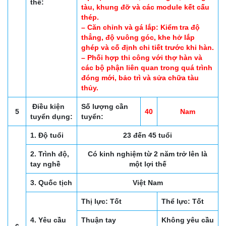
thể:
tàu, khung đỡ và các module kết cấu
thép.
– Căn chỉnh và gá lắp: Kiểm tra độ
thẳng, độ vuông góc, khe hở lắp
ghép và cố định chi tiết trước khi hàn.
– Phối hợp thi công với thợ hàn và
các bộ phận liên quan trong quá trình
đóng mới, bảo trì và sửa chữa tàu
thủy.
Điều kiện
Số lượng cần
5
40
Nam
tuyển dụng:
tuyển:
1. Độ tuổi
23 đến 45 tuổi
2. Trình độ,
Có kinh nghiệm từ 2 năm trở lên là
tay nghề
một lợi thế
3. Quốc tịch
Việt Nam
Thị lực: Tốt
Thể lực: Tốt
4. Yêu cầu
Thuận tay
Không yêu cầu