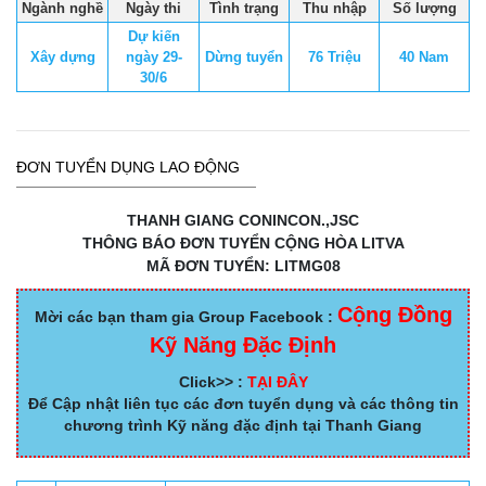
Ngành nghề
Ngày thi
Tình trạng
Thu nhập
Số lượng
Dự kiến
Xây dựng
ngày 29-
Dừng tuyển
76 Triệu
40 Nam
30/6
ĐƠN TUYỂN DỤNG LAO ĐỘNG
THANH GIANG CONINCON.,JSC
THÔNG BÁO ĐƠN TUYỂN CỘNG HÒA LITVA
MÃ ĐƠN TUYỂN: LITMG08
Cộng Đồng
Mời các bạn tham gia Group Facebook :
Kỹ Năng Đặc Định
Click>> :
TẠI ĐÂY
Để Cập nhật liên tục các đơn tuyển dụng và các thông tin
chương trình Kỹ năng đặc định tại Thanh Giang