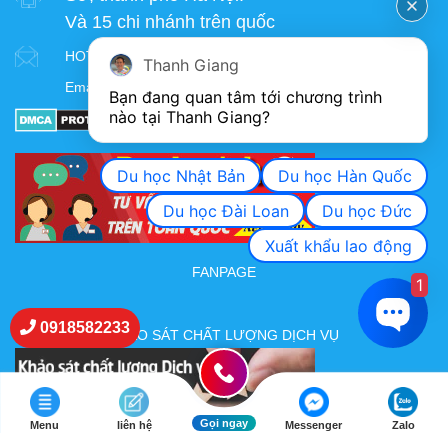
Và 15 chi nhánh trên quốc
HOTLINE:
091.858.2233 / 096.450.2233 (Zalo)
Thanh Giang
Email:
aoikawa@thanhgiang.com.vn
Bạn đang quan tâm tới chương trình 
nào tại Thanh Giang? 
Du học Nhật Bản
Du học Hàn Quốc
Du học Đài Loan
Du học Đức
Xuất khẩu lao động
FANPAGE
1
0918582233
KHẢO SÁT CHẤT LƯỢNG DỊCH VỤ
Gọi ngay
Menu
liên hệ
Messenger
Zalo
BẢN ĐỒ