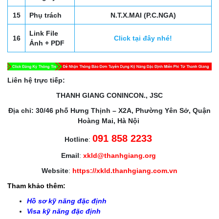
15
Phụ trách
N.T.X.MAI (P.C.NGA)
Link File
16
Click tại đây nhé!
Ảnh + PDF
Liên hệ trực tiếp:
THANH GIANG CONINCON., JSC
Địa chỉ: 30/46 phố Hưng Thịnh – X2A, Phường Yên Sở, Quận
Hoàng Mai, Hà Nội
091 858 2233
Hotline
:
Email
:
xkld@thanhgiang.org
Website
:
https://xkld.thanhgiang.com.vn
Tham khảo thêm:
Hồ sơ kỹ năng đặc định
Visa kỹ năng đặc định