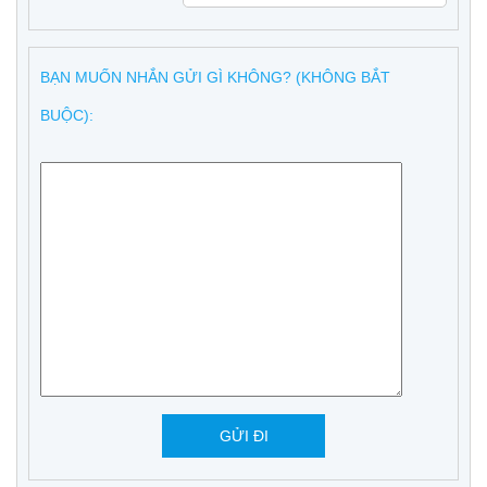
BẠN MUỐN NHẮN GỬI GÌ KHÔNG? (KHÔNG BẮT
BUỘC):