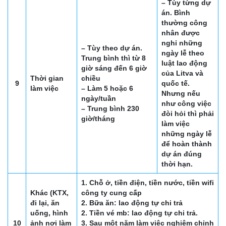
– Tùy từng dự
án. Bình
thường công
nhân được
nghỉ những
– Tùy theo dự án.
ngày lễ theo
Trung bình thì từ 8
luật lao động
giờ sáng đến 6 giờ
của Litva và
Thời gian
chiều
9
quốc tế.
làm việc
– Làm 5 hoặc 6
Nhưng nếu
ngày/tuần
như công việc
– Trung bình 230
đòi hỏi thì phải
giờ/tháng
làm việc
những ngày lễ
để hoàn thành
dự án đúng
thời hạn.
1. Chỗ ở, tiền điện, tiền nước, tiền wifi
Khác (KTX,
công ty cung cấp
đi lại, ăn
2. Bữa ăn: lao động tự chi trả
uống, hình
2. Tiền vé mb: lao động tự chi trả.
10
ảnh nơi làm
3. Sau một năm làm việc nghiêm chỉnh