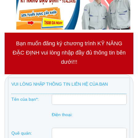
Bạn muốn đăng ký chương trình KỸ NĂNG
ĐẶC ĐỊNH vui lòng nhập đầy đủ thông tin bên
dưới!!!
VUI LÒNG NHẬP THÔNG TIN LIÊN HỆ CỦA BẠN
Tên của bạn*:
Điện thoại:
Quê quán: