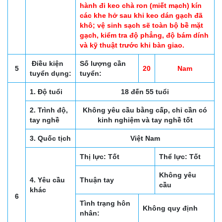
hành đi keo chà ron (miết mạch) kín
các khe hở sau khi keo dán gạch đã
khô; vệ sinh sạch sẽ toàn bộ bề mặt
gạch, kiểm tra độ phẳng, độ bám dính
và kỹ thuật trước khi bàn giao.
Điều kiện
Số lượng cần
5
20
Nam
tuyển dụng:
tuyển:
1. Độ tuổi
18 đến 55 tuổi
2. Trình độ,
Không yêu cầu bằng cấp, chỉ cần có
tay nghề
kinh nghiệm và tay nghề tốt
3. Quốc tịch
Việt Nam
Thị lực: Tốt
Thể lực: Tốt
Không yêu
4. Yêu cầu
Thuận tay
cầu
khác
6
Tình trạng hôn
Không quy định
nhân: