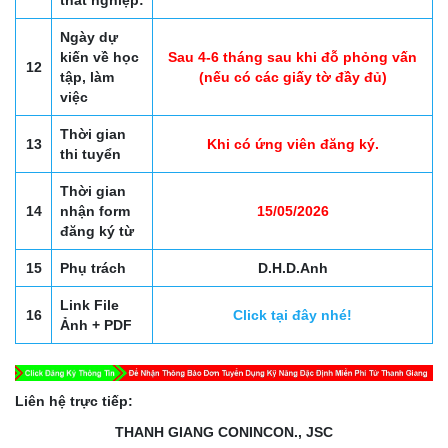
thất nghiệp:
Ngày dự
kiến về học
Sau 4-6 tháng sau khi đỗ phỏng vấn
12
tập, làm
(nếu có các giấy tờ đầy đủ)
việc
Thời gian
13
Khi có ứng viên đăng ký.
thi tuyển
Thời gian
14
nhận form
15/05/2026
đăng ký từ
15
Phụ trách
D.H.D.Anh
Link File
16
Click tại đây nhé!
Ảnh + PDF
Liên hệ trực tiếp:
THANH GIANG CONINCON., JSC