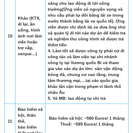
xăng cho lao động đi tới công
trường(Ứng viên có nguyện vọng và
nhu cầu phải tự đổi bằng lái xe trong
Khác (KTX,
nước thành bằng lái xe quốc tế). Ứng
đi lại, ăn
viên được chỉ định lái xe đưa ông chủ
uống, hình
và quản lý đi tới các dự án để kiểm tra
10
ảnh nơi làm
và nghiệm thu công trình sẽ được trả
việc hoặc
thêm tiền
trợ cấp,
4. Làm tốt sẽ được công ty phái cử đi
senpai…)
công tác và làm việc tại chi nhánh
công ty tại Vương quốc Bỉ và tham
gia vào các dự án lớn: sân vận động
bóng đá, chung cư cao tầng, trung
tâm thương mại,…tại các quốc gia
khác lân cận trong phạm vi lãnh thổ
châu Âu
5. Vé MB: lao động tự chi trả
Bảo hiểm xã
hội, thân
Bảo hiểm xã hội: ~580 Euros/ 1 tháng
11
thể,
Thuế: ~595 Euros/ 1 tháng
bảo hiểm