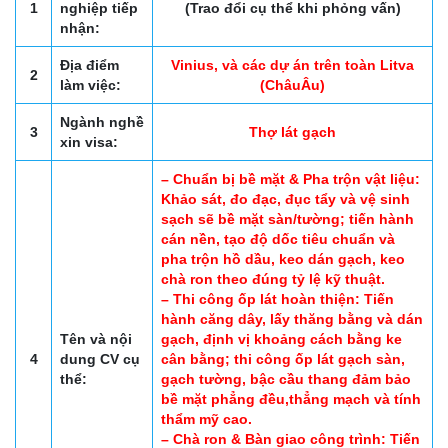
1
nghiệp tiếp
(Trao đổi cụ thể khi phỏng vấn)
nhận:
Địa điểm
Vinius, và các dự án trên toàn Litva
2
làm việc:
(ChâuÂu)
Ngành nghề
3
Thợ lát gạch
xin visa:
– Chuẩn bị bề mặt & Pha trộn vật liệu:
Khảo sát, đo đạc, đục tẩy và vệ sinh
sạch sẽ bề mặt sàn/tường; tiến hành
cán nền, tạo độ dốc tiêu chuẩn và
pha trộn hồ dầu, keo dán gạch, keo
chà ron theo đúng tỷ lệ kỹ thuật.
– Thi công ốp lát hoàn thiện: Tiến
hành căng dây, lấy thăng bằng và dán
Tên và nội
gạch, định vị khoảng cách bằng ke
4
dung CV cụ
cân bằng; thi công ốp lát gạch sàn,
thể:
gạch tường, bậc cầu thang đảm bảo
bề mặt phẳng đều,thẳng mạch và tính
thẩm mỹ cao.
– Chà ron & Bàn giao công trình: Tiến