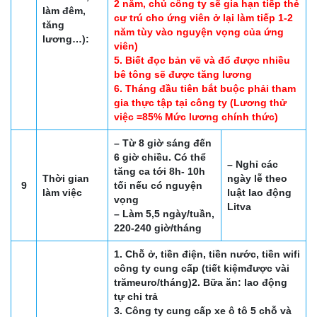
2 năm, chủ công ty sẽ gia hạn tiếp thẻ
làm đêm,
cư trú cho ứng viên ở lại làm tiếp 1-2
tăng
năm tùy vào nguyện vọng của ứng
lương…):
viên)
5. Biết đọc bản vẽ và đổ được nhiều
bê tông sẽ được tăng lương
6. Tháng đầu tiên bắt buộc phải tham
gia thực tập tại công ty (Lương thử
việc =85% Mức lương chính thức)
– Từ 8 giờ sáng đến
6 giờ chiều. Có thể
– Nghỉ các
tăng ca tới 8h- 10h
Thời gian
ngày lễ theo
9
tối nếu có nguyện
làm việc
luật lao động
vọng
Litva
– Làm 5,5 ngày/tuần,
220-240 giờ/tháng
1. Chỗ ở, tiền điện, tiền nước, tiền wifi
công ty cung cấp (tiết kiệmđược vài
trămeuro/tháng)2. Bữa ăn: lao động
tự chi trả
3. Công ty cung cấp xe ô tô 5 chỗ và