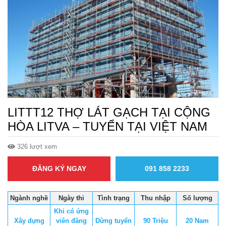
LITTT12 THỢ LÁT GẠCH TẠI CỘNG
HÒA LITVA – TUYỂN TẠI VIỆT NAM
326 lượt xem
ĐĂNG KÝ NGAY
091 858 2233
Ngành nghề
Ngày thi
Tình trạng
Thu nhập
Số lượng
Khi có ứng
Xây dựng
viên đăng
Dừng tuyển
90 Triệu
20 Nam