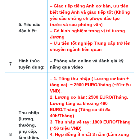
– Giao tiếp tiếng Anh cơ bản, ưu tiên
biết tiếng Anh và giao tiếp tốt (Không
yêu cầu chứng chỉ,được đào tạo
5. Yêu cầu
trước và sau phỏng vấn)
đặc biệt:
– Có kinh nghiệm trong vị trí tương
đương
– Ưu tiên tốt nghiệp Trung cấp trở lên
chuyên ngành liên quan
Hình thức
– Phỏng vấn online và đánh giá kỹ
7
tuyển dụng:
năng qua video
– 1. Tổng thu nhập ( Lương cơ bản +
tăng ca): ~ 2960 EURO/tháng (~91triệu
VNĐ).
2. Lương cơ bản: 2500 EURO/Tháng.
Lương tăng ca khoảng 460
EURO/Tháng (Tăng ca tối đa
Thu nhập
40h/Tháng)
(lương,
3. Thu nhập về tay: 1800 EURO/Tháng
thưởng,
(~56 triệu VNĐ)
phụ cấp,
8
4. Hợp đồng ít nhất 3 năm (Làm xong
làm thêm,