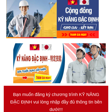
Bạn muốn đăng ký chương trình KỸ NĂNG
ĐẶC ĐỊNH vui lòng nhập đầy đủ thông tin bên
dưới!!!