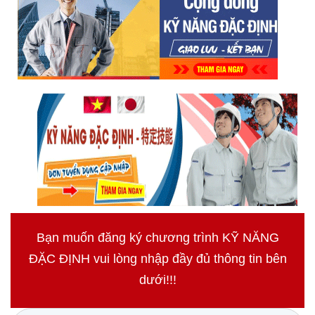
Bạn muốn đăng ký chương trình KỸ NĂNG
ĐẶC ĐỊNH vui lòng nhập đầy đủ thông tin bên
dưới!!!