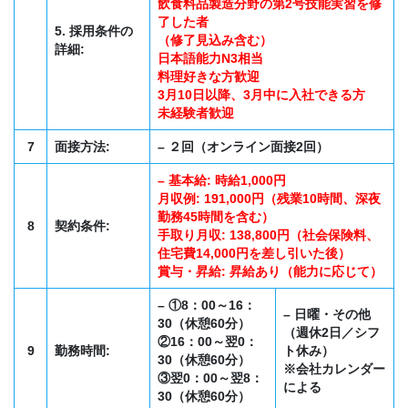
飲食料品製造分野の第2号技能実習を修
了した者
5. 採用条件の
（修了見込み含む）
詳細:
日本語能力N3相当
料理好きな方歓迎
3月10日以降、3月中に入社できる方
未経験者歓迎
7
面接方法:
– ２回（オンライン面接2回）
– 基本給: 時給1,000円
月収例: 191,000円（残業10時間、深夜
勤務45時間を含む）
8
契約条件:
手取り月収: 138,800円（社会保険料、
住宅費14,000円を差し引いた後）
賞与・昇給: 昇給あり（能力に応じて）
– ①8：00～16：
– 日曜・その他
30（休憩60分）
（週休2日／シフ
②16：00～翌0：
9
勤務時間:
ト休み）
30（休憩60分）
※会社カレンダー
③翌0：00～翌8：
による
30（休憩60分）