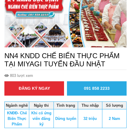
NN4 KNDD CHẾ BIẾN THỰC PHẨM
TẠI MIYAGI TUYỂN ĐẦU NHẬT
803 lượt xem
ĐĂNG KÝ NGAY
091 858 2233
Ngành nghề
Ngày thi
Tình trạng
Thu nhập
Số lượng
KNĐĐ- Chế
Khi có ứng
Biến Thực
viên đăng
Dừng tuyển
32 triệu
2 Nam
Phẩm
ký