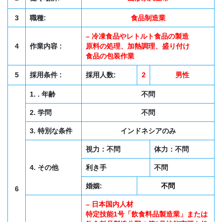
3
職種:
食品制造業
– 冷凍食品やレトルト食品の製造
4
作業内容 :
原料の処理、加熱調理、盛り付け
食品の包装作業
5
採用条件 :
採用人数:
2
男性
1. . 年齢
不問
2. 学問
不問
3. 特別な条件
インドネシアのみ
視力：不問
体力：不問
4. その他
利き手
不問
婚姻:
不問
6
– 日本国内人材
特定技能1号「飲食料品製造業」または