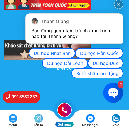
FANPAGE
Thanh Giang
Bạn đang quan tâm tới chương trình 
nào tại Thanh Giang? 
KHẢO SÁT CHẤT LƯỢNG DỊCH VỤ
Du học Nhật Bản
Du học Hàn Quốc
Du học Đài Loan
Du học Đức
BẢN ĐỒ
Xuất khẩu lao động
1
0918582233
Gọi ngay
Menu
liên hệ
Messenger
Zalo