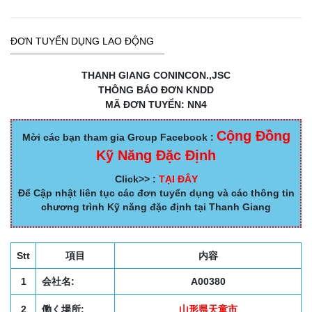
ĐƠN TUYỂN DỤNG LAO ĐỘNG
THANH GIANG CONINCON.,JSC
THÔNG BÁO ĐƠN KNDD
MÃ ĐƠN TUYỂN: NN4
Cộng Đồng
Mời các bạn tham gia Group Facebook :
Kỹ Năng Đặc Định
Click>> :
TẠI ĐÂY
Để Cập nhật liên tục các đơn tuyển dụng và các thông tin
chương trình Kỹ năng đặc định tại Thanh Giang
Stt
項目
内容
1
会社名:
A00380
2
働く場所:
山形県天童市