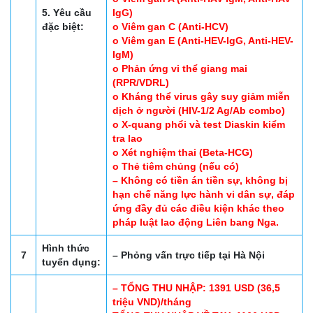
5. Yêu cầu
IgG)
đặc biệt:
o Viêm gan C (Anti-HCV)
o Viêm gan E (Anti-HEV-IgG, Anti-HEV-
IgM)
o Phản ứng vi thể giang mai
(RPR/VDRL)
o Kháng thể virus gây suy giảm miễn
dịch ở người (HIV-1/2 Ag/Ab combo)
o X-quang phổi và test Diaskin kiểm
tra lao
o Xét nghiệm thai (Beta-HCG)
o Thẻ tiêm chủng (nếu có)
– Không có tiền án tiền sự, không bị
hạn chế năng lực hành vi dân sự, đáp
ứng đầy đủ các điều kiện khác theo
pháp luật lao động Liên bang Nga.
Hình thức
7
– Phỏng vấn trực tiếp tại Hà Nội
tuyển dụng:
– TỔNG THU NHẬP: 1391 USD (36,5
triệu VND)/tháng