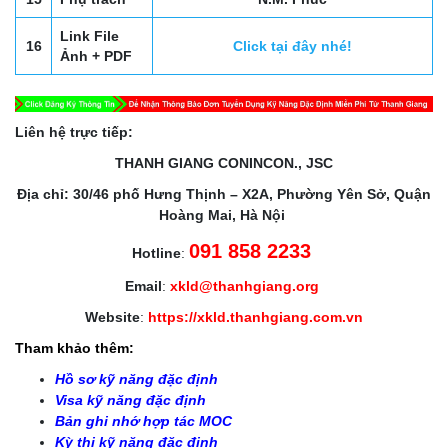
Link File
16
Click tại đây nhé!
Ảnh + PDF
Liên hệ trực tiếp:
THANH GIANG CONINCON., JSC
Địa chỉ: 30/46 phố Hưng Thịnh – X2A, Phường Yên Sở, Quận
Hoàng Mai, Hà Nội
091 858 2233
Hotline
:
Email
:
xkld@thanhgiang.org
Website
:
https://xkld.thanhgiang.com.vn
Tham khảo thêm:
Hồ sơ kỹ năng đặc định
Visa kỹ năng đặc định
Bản ghi nhớ hợp tác MOC
Kỳ thi kỹ năng đặc định