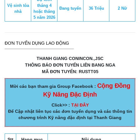
Vệ sinh tòa
tháng 4
Đang tuyển
36 Triệu
2 Nữ
nhà
hoặc tháng
5 năm 2026
ĐƠN TUYỂN DỤNG LAO ĐỘNG
THANH GIANG CONINCON.,JSC
THÔNG BÁO ĐƠN TUYỂN LIÊN BANG NGA
MÃ ĐƠN TUYỂN: RUSTT05
Cộng Đồng
Mời các bạn tham gia Group Facebook :
Kỹ Năng Đặc Định
Click>> :
TẠI ĐÂY
Để Cập nhật liên tục các đơn tuyển dụng và các thông tin
chương trình Kỹ năng đặc định tại Thanh Giang
Stt
Hạng mục
Nội dung