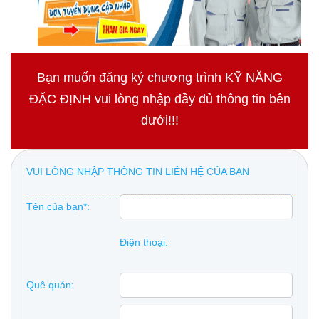
Bạn muốn đăng ký chương trình KỸ NĂNG
ĐẶC ĐỊNH vui lòng nhập đầy đủ thông tin bên
dưới!!!
VUI LÒNG NHẬP THÔNG TIN LIÊN HỆ CỦA BẠN
Tên của bạn*:
Điện thoại:
Quê quán: