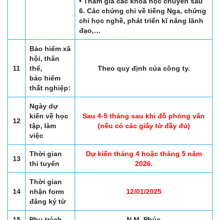
• Tham gia các khóa học chuyên sâu
6. Các chứng chỉ về tiếng Nga, chứng
chỉ học nghề, phát triển kĩ năng lãnh
đạo,…
Bảo hiểm xã
hội, thân
11
thể,
Theo quy định của công ty.
bảo hiểm
thất nghiệp:
Ngày dự
kiến về học
Sau 4-5 tháng sau khi đỗ phỏng vấn
12
tập, làm
(nếu có các giấy tờ đầy đủ)
việc
Thời gian
Dự kiến tháng 4 hoặc tháng 5 năm
13
thi tuyển
2026.
Thời gian
14
nhận form
12/01/2025
đăng ký từ
15
Phụ trách
N.M. Phúc