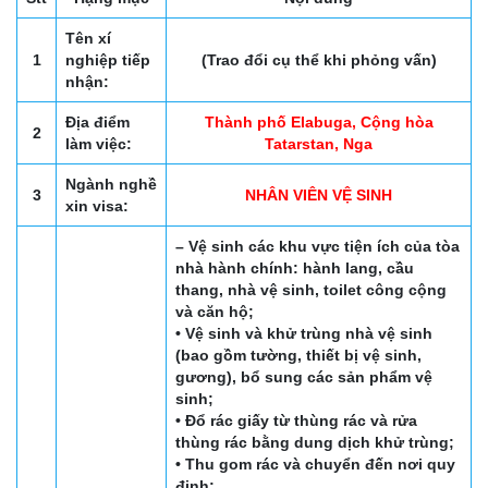
Tên xí
1
nghiệp tiếp
(Trao đổi cụ thể khi phỏng vấn)
nhận:
Địa điểm
Thành phố Elabuga, Cộng hòa
2
làm việc:
Tatarstan, Nga
Ngành nghề
3
NHÂN VIÊN VỆ SINH
xin visa:
– Vệ sinh các khu vực tiện ích của tòa
nhà hành chính: hành lang, cầu
thang, nhà vệ sinh, toilet công cộng
và căn hộ;
• Vệ sinh và khử trùng nhà vệ sinh
(bao gồm tường, thiết bị vệ sinh,
gương), bổ sung các sản phẩm vệ
sinh;
• Đổ rác giấy từ thùng rác và rửa
thùng rác bằng dung dịch khử trùng;
• Thu gom rác và chuyển đến nơi quy
định;