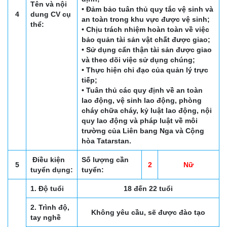
Tên và nội
• Đảm bảo tuân thủ quy tắc vệ sinh và
4
dung CV cụ
an toàn trong khu vực được vệ sinh;
thể:
• Chịu trách nhiệm hoàn toàn về việc
bảo quản tài sản vật chất được giao;
• Sử dụng cẩn thận tài sản được giao
và theo dõi việc sử dụng chúng;
• Thực hiện chỉ đạo của quản lý trực
tiếp;
• Tuân thủ các quy định về an toàn
lao động, vệ sinh lao động, phòng
cháy chữa cháy, kỷ luật lao động, nội
quy lao động và pháp luật về môi
trường của Liên bang Nga và Cộng
hòa Tatarstan.
Điều kiện
Số lượng cần
5
2
Nữ
tuyển dụng:
tuyển:
1. Độ tuổi
18 đến 22 tuổi
2. Trình độ,
Không yêu cầu, sẽ được đào tạo
tay nghề