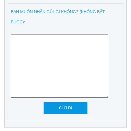
BẠN MUỐN NHẮN GỬI GÌ KHÔNG? (KHÔNG BẮT
BUỘC):