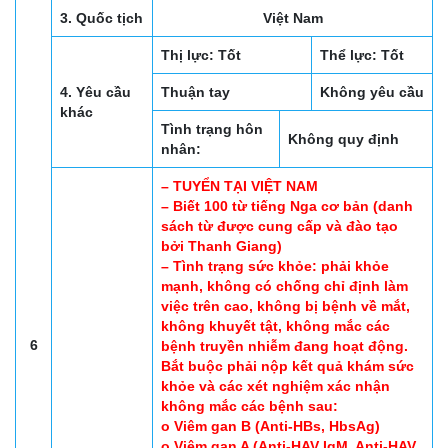
3. Quốc tịch
Việt Nam
Thị lực: Tốt
Thể lực: Tốt
4. Yêu cầu
Thuận tay
Không yêu cầu
khác
Tình trạng hôn
Không quy định
nhân:
– TUYỂN TẠI VIỆT NAM
– Biết 100 từ tiếng Nga cơ bản (danh
sách từ được cung cấp và đào tạo
bởi Thanh Giang)
– Tình trạng sức khỏe: phải khỏe
mạnh, không có chống chỉ định làm
việc trên cao, không bị bệnh về mắt,
không khuyết tật, không mắc các
6
bệnh truyền nhiễm đang hoạt động.
Bắt buộc phải nộp kết quả khám sức
khỏe và các xét nghiệm xác nhận
không mắc các bệnh sau:
o Viêm gan B (Anti-HBs, HbsAg)
o Viêm gan A (Anti-HAV IgM, Anti-HAV