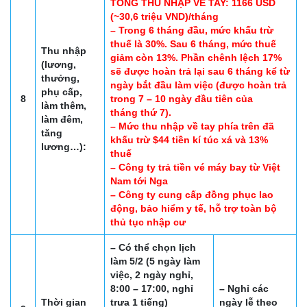
TỔNG THU NHẬP VỀ TAY: 1166 USD
(~30,6 triệu VND)/tháng
– Trong 6 tháng đầu, mức khấu trừ
thuế là 30%. Sau 6 tháng, mức thuế
Thu nhập
giảm còn 13%. Phần chênh lệch 17%
(lương,
sẽ được hoàn trả lại sau 6 tháng kể từ
thưởng,
ngày bắt đầu làm việc (được hoàn trả
phụ cấp,
8
trong 7 – 10 ngày đầu tiên của
làm thêm,
tháng thứ 7).
làm đêm,
– Mức thu nhập về tay phía trên đã
tăng
khấu trừ $44 tiền kí túc xá và 13%
lương…):
thuế
– Công ty trả tiền vé máy bay từ Việt
Nam tới Nga
– Công ty cung cấp đồng phục lao
động, bảo hiểm y tế, hỗ trợ toàn bộ
thủ tục nhập cư
– Có thể chọn lịch
làm 5/2 (5 ngày làm
việc, 2 ngày nghỉ,
8:00 – 17:00, nghỉ
– Nghỉ các
Thời gian
trưa 1 tiếng)
ngày lễ theo