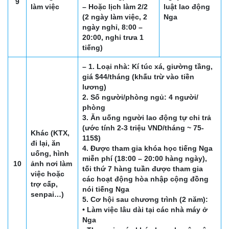
9
làm việc
– Hoặc lịch làm 2/2
luật lao động
(2 ngày làm việc, 2
Nga
ngày nghỉ, 8:00 –
20:00, nghỉ trưa 1
tiếng)
– 1. Loại nhà: Kí túc xá, giường tầng,
giá $44/tháng (khấu trừ vào tiền
lương)
2. Số người/phòng ngủ: 4 người/
phòng
3. Ăn uống người lao động tự chi trả
(ước tính 2-3 triệu VND/tháng ~ 75-
Khác (KTX,
115$)
đi lại, ăn
4. Được tham gia khóa học tiếng Nga
uống, hình
miễn phí (18:00 – 20:00 hàng ngày),
10
ảnh nơi làm
tối thứ 7 hàng tuần được tham gia
việc hoặc
các hoạt động hòa nhập cộng đồng
trợ cấp,
nói tiếng Nga
senpai…)
5. Cơ hội sau chương trình (2 năm):
• Làm việc lâu dài tại các nhà máy ở
Nga