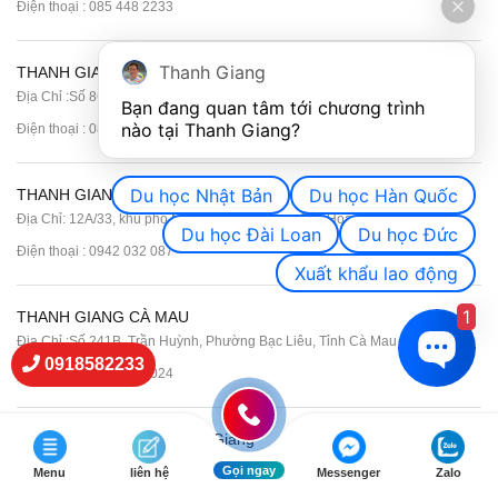
Điện thoại :
085 448 2233
Thanh Giang
THANH GIANG ĐỒNG NAI
Địa Chỉ :Số 86C Nguyễn Văn Tiên, Khu Phố 9, Tân Triều, Đồng Nai
Bạn đang quan tâm tới chương trình 
nào tại Thanh Giang? 
Điện thoại :
085 224 2233
Du học Nhật Bản
Du học Hàn Quốc
THANH GIANG Đắk Lắk
Địa Chỉ: 12A/33, khu phố Ninh Tịnh 6, Phường Tuy Hòa, Tỉnh Đắk Lắk.
Du học Đài Loan
Du học Đức
Điện thoại : 0942 032 087
Xuất khẩu lao động
1
THANH GIANG CÀ MAU
Địa Chỉ :Số 241B, Trần Huỳnh, Phường Bạc Liêu, Tỉnh Cà Mau
0918582233
Điện thoại : 0901 656 024
Các dịch vụ khác tại Thanh Giang
Du học Nhật Bản Thanh Giang
Gọi ngay
Menu
liên hệ
Messenger
Zalo
Du học Hàn Quốc Thanh Giang